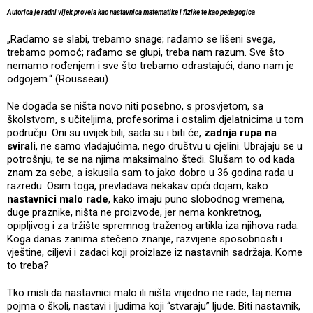
Autorica je radni vijek provela kao nastavnica matematike i fizike te kao pedagogica
„Rađamo se slabi, trebamo snage; rađamo se lišeni svega,
trebamo pomoć; rađamo se glupi, treba nam razum. Sve što
nemamo rođenjem i sve što trebamo odrastajući, dano nam je
odgojem.“ (Rousseau)
Ne događa se ništa novo niti posebno, s prosvjetom, sa
školstvom, s učiteljima, profesorima i ostalim djelatnicima u tom
području. Oni su uvijek bili, sada su i biti će,
zadnja rupa na
svirali
, ne samo vladajućima, nego društvu u cjelini. Ubrajaju se u
potrošnju, te se na njima maksimalno štedi. Slušam to od kada
znam za sebe, a iskusila sam to jako dobro u 36 godina rada u
razredu. Osim toga, prevladava nekakav opći dojam, kako
nastavnici malo rade
, kako imaju puno slobodnog vremena,
duge praznike, ništa ne proizvode, jer nema konkretnog,
opipljivog i za tržište spremnog traženog artikla iza njihova rada.
Koga danas zanima stečeno znanje, razvijene sposobnosti i
vještine, ciljevi i zadaci koji proizlaze iz nastavnih sadržaja. Kome
to treba?
Tko misli da nastavnici malo ili ništa vrijedno ne rade, taj nema
pojma o školi, nastavi i ljudima koji “stvaraju” ljude. Biti nastavnik,