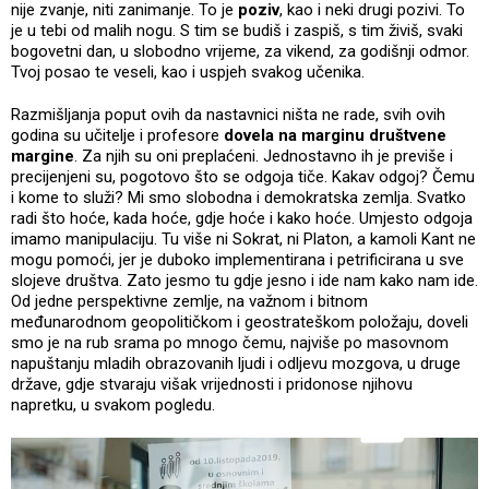
nije zvanje, niti zanimanje. To je
poziv
, kao i neki drugi pozivi. To
je u tebi od malih nogu. S tim se budiš i zaspiš, s tim živiš, svaki
bogovetni dan, u slobodno vrijeme, za vikend, za godišnji odmor.
Tvoj posao te veseli, kao i uspjeh svakog učenika.
Razmišljanja poput ovih da nastavnici ništa ne rade, svih ovih
godina su učitelje i profesore
dovela na marginu društvene
margine
. Za njih su oni preplaćeni. Jednostavno ih je previše i
precijenjeni su, pogotovo što se odgoja tiče. Kakav odgoj? Čemu
i kome to služi? Mi smo slobodna i demokratska zemlja. Svatko
radi što hoće, kada hoće, gdje hoće i kako hoće. Umjesto odgoja
imamo manipulaciju. Tu više ni Sokrat, ni Platon, a kamoli Kant ne
mogu pomoći, jer je duboko implementirana i petrificirana u sve
slojeve društva. Zato jesmo tu gdje jesno i ide nam kako nam ide.
Od jedne perspektivne zemlje, na važnom i bitnom
međunarodnom geopolitičkom i geostrateškom položaju, doveli
smo je na rub srama po mnogo čemu, najviše po masovnom
napuštanju mladih obrazovanih ljudi i odljevu mozgova, u druge
države, gdje stvaraju višak vrijednosti i pridonose njihovu
napretku, u svakom pogledu.