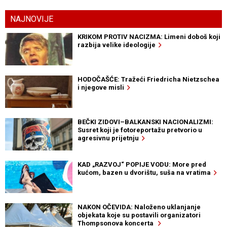
NAJNOVIJE
KRIKOM PROTIV NACIZMA: Limeni doboš koji
razbija velike ideologije
HODOČAŠĆE: Tražeći Friedricha Nietzschea
i njegove misli
BEČKI ZIDOVI–BALKANSKI NACIONALIZMI:
Susret koji je fotoreportažu pretvorio u
agresivnu prijetnju
KAD „RAZVOJ“ POPIJE VODU: More pred
kućom, bazen u dvorištu, suša na vratima
NAKON OČEVIDA: Naloženo uklanjanje
objekata koje su postavili organizatori
Thompsonova koncerta