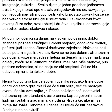
potreba i uvjeta, drugačije djece iz generacije u generaciju,
integracije, inkluzije … Svako dijete je jedan poseban jedinstven
svijet, kojeg moraš upoznavati, prilagođavati mu se, razvijati ga
do njegovih najviših mogućnosti, kako bi postao čovjek koji će se
bez velikog stresa uključiti u svijet rada i u svakodnevni život,
stvarajući za sebe, svoju obitelj i društvo u cjelini, u domovini gdje
se rodio, rastao, školovao i stasao.
Mnogi moji učenici su danas na visokim položajima, doktori
znanosti, poznati stručnjaci, ugledni majstori, odgovorni roditelji,
pošteni ljudi i korisni članovi društvene zajednice. Nažalost, neki
su se putem izgubili, skrenuli, Bave se ne baš dobrim, ali unosnim
poslovima, voze mercedese, ljetuju na Sejšelima, nose markiranu
odjeću, kreću se u “elitnom” društvu, imaju vile, više stanova, pun
podrum nekretnina, ali ne znaju se niti potpisati. Oni ne idu
odavde, njima je tu itekako dobro.
Nema tog učitelja koji će svojem učeniku reći, ako ti nije ovdje
dobro odi tamo gdje misliš da će ti biti bolje., već će nastojati
svom učeniku
dati najbolje
. Danas nažalost naši nastavnici,
odnosno njihov standard ovisi o onima koji su govorili mladim
ljudima i ostalim građanima,
da odu iz Hrvatske, ako im se
ovdje ne sviđa
. Takvima su danas. a i uvijek će biti, nastavnici
“zadnja rupa na svirali”.