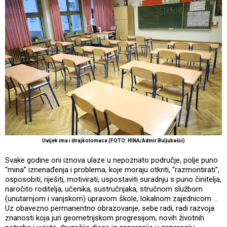
Uvijek ima i štrajkolomaca (FOTO: HINA/Admir Buljubašić)
Svake godine oni iznova ulaze u nepoznato područje, polje puno
“mina” iznenađenja i problema, koje moraju otkriti, “razmontirati”,
osposobiti, riješiti, motivirati, uspostaviti suradnju s puno činitelja,
naročito roditelja, učenika, sustručnjaka, stručnom službom
(unutarnjom i vanjskom) upravom škole, lokalnom zajednicom …
Uz obavezno permanentno obrazovanje, sebe radi, radi razvoja
znanosti koja juri geometrijskom progresijom, novih životnih