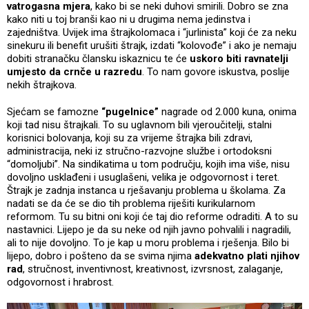
vatrogasna mjera
, kako bi se neki duhovi smirili. Dobro se zna
kako niti u toj branši kao ni u drugima nema jedinstva i
zajedništva. Uvijek ima štrajkolomaca i “jurlinista” koji će za neku
sinekuru ili benefit urušiti štrajk, izdati “kolovođe” i ako je nemaju
dobiti stranačku člansku iskaznicu te će
uskoro biti ravnatelji
umjesto da crnče u razredu
. To nam govore iskustva, poslije
nekih štrajkova.
Sjećam se famozne
“pugelnice”
nagrade od 2.000 kuna, onima
koji tad nisu štrajkali. To su uglavnom bili vjeroučitelji, stalni
korisnici bolovanja, koji su za vrijeme štrajka bili zdravi,
administracija, neki iz stručno-razvojne službe i ortodoksni
“domoljubi”. Na sindikatima u tom području, kojih ima više, nisu
dovoljno usklađeni i usuglašeni, velika je odgovornost i teret.
Štrajk je zadnja instanca u rješavanju problema u školama. Za
nadati se da će se dio tih problema riješiti kurikularnom
reformom. Tu su bitni oni koji će taj dio reforme odraditi. A to su
nastavnici. Lijepo je da su neke od njih javno pohvalili i nagradili,
ali to nije dovoljno. To je kap u moru problema i rješenja. Bilo bi
lijepo, dobro i pošteno da se svima njima
adekvatno plati njihov
rad
, stručnost, inventivnost, kreativnost, izvrsnost, zalaganje,
odgovornost i hrabrost.