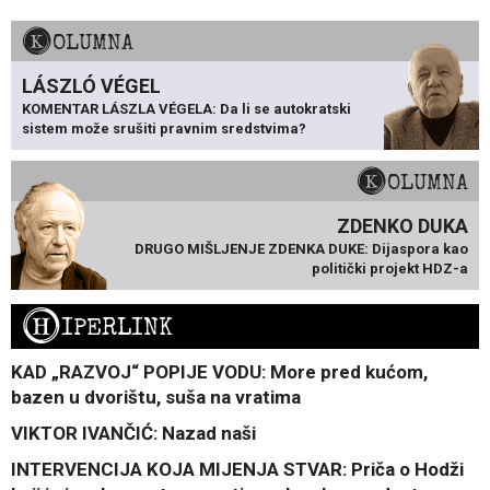
KOLUMNA
LÁSZLÓ VÉGEL
KOMENTAR LÁSZLA VÉGELA: Da li se autokratski
sistem može srušiti pravnim sredstvima?
KOLUMNA
ZDENKO DUKA
DRUGO MIŠLJENJE ZDENKA DUKE: Dijaspora kao
politički projekt HDZ-a
H
IPERLINK
KAD „RAZVOJ“ POPIJE VODU: More pred kućom,
bazen u dvorištu, suša na vratima
VIKTOR IVANČIĆ: Nazad naši
INTERVENCIJA KOJA MIJENJA STVAR: Priča o Hodži