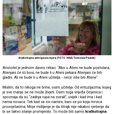
Kratkotrajna vatrogasna mjera (FOTO: HINA/Tomislav Pavlek)
Aristotel je jednom davno rekao: "Ako u Ateni ne bude postolara,
Atenjani će ići bosi, ne bude li u Ateni pekara Atenjani će biti
gladni. Ali ne bude li u Ateni učitelja - neće više biti Atene".
Mislim, da to nikoga ne brine, osim učitelja. Od entuzijazma, kojeg
je sve manje se ne može živjeti. Osim toga vrijeđa činjenica i
spoznaja da su “zadnja rupa na svirali”, uvijek i kad ima i kad
nema novaca. Tek kad se svi namire, baci se po koja mrvica
prosvjetarima. Moje mišljenje je da štrajk nije nikakvo rješenje da
bi se takvo stanje promijenilo. To može biti samo
kratkotrajna