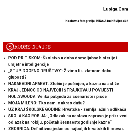
Lupiga.Com
Naslovna fotografija: HINA/Admir Buljubašić
S
RODNE NOVICE
POD PRITISKOM: Školstvo u doba domoljubne histerije i
umjetne inteligencije
„STUPIDOGENO DRUŠTVO“: Živimo li u zlatnom dobu
gluposti?
NAKARADNI APARAT: Zločin je počinjen, a kazna nas stiže
KRAJ JEDNOG OD NAJVEĆIH ŠTRAJKOVA U POVIJESTI
HOLLYWOODA: Velika pobjeda za scenariste i pisce
MOJA MILENO: Tko nam je ukrao dušu?
UZ KRAJ ŠKOLSKE GODINE: Hrvatska - zemlja lažnih odlikaša
ŠKOLA KAO ROBIJA: „Odlazak na nastavu zapravo je prikriveni
odlazak na robiju, početak šesnaestogodišnje kazne“
ZBORNICA: Definitivno jedan od najboljih hrvatskih filmova u