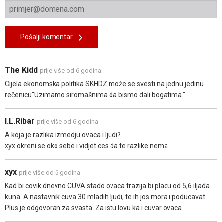
Pošalji komentar
The Kidd
prije više od 6 godina
Cijela ekonomska politika SKHDZ može se svesti na jednu jedinu
rečenicu"Uzimamo siromašnima da bismo dali bogatima."
I.L.Ribar
prije više od 6 godina
A koja je razlika izmedju ovaca i ljudi?
xyx okreni se oko sebe i vidjet ces da te razlike nema.
xyx
prije više od 6 godina
Kad bi covik dnevno CUVA stado ovaca trazija bi placu od 5,6 iljada
kuna. A nastavnik cuva 30 mladih ljudi, te ih jos mora i poducavat.
Plus je odgovoran za svasta. Za istu lovu ka i cuvar ovaca.