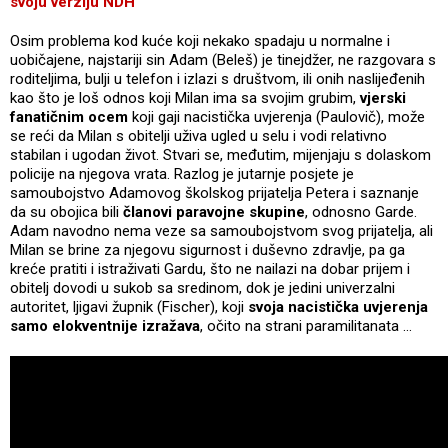
svoju verziju NDH
Osim problema kod kuće koji nekako spadaju u normalne i
uobičajene, najstariji sin Adam (Beleš) je tinejdžer, ne razgovara s
roditeljima, bulji u telefon i izlazi s društvom, ili onih naslijeđenih
kao što je loš odnos koji Milan ima sa svojim grubim,
vjerski
fanatičnim ocem
koji gaji nacistička uvjerenja (Paulovič), može
se reći da Milan s obitelji uživa ugled u selu i vodi relativno
stabilan i ugodan život. Stvari se, međutim, mijenjaju s dolaskom
policije na njegova vrata. Razlog je jutarnje posjete je
samoubojstvo Adamovog školskog prijatelja Petera i saznanje
da su obojica bili
članovi paravojne skupine
, odnosno Garde.
Adam navodno nema veze sa samoubojstvom svog prijatelja, ali
Milan se brine za njegovu sigurnost i duševno zdravlje, pa ga
kreće pratiti i istraživati Gardu, što ne nailazi na dobar prijem i
obitelj dovodi u sukob sa sredinom, dok je jedini univerzalni
autoritet, ljigavi župnik (Fischer), koji
svoja nacistička uvjerenja
samo elokventnije izražava
, očito na strani paramilitanata ...