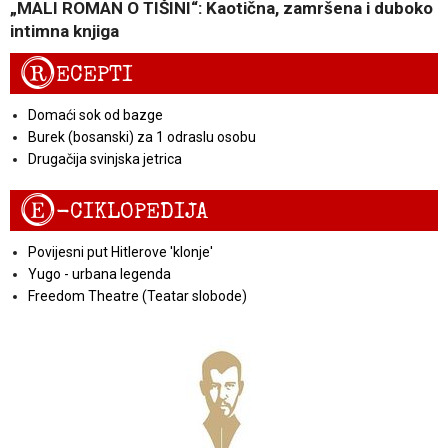
„MALI ROMAN O TIŠINI“: Kaotična, zamršena i duboko
intimna knjiga
R
ECEPTI
Domaći sok od bazge
Burek (bosanski) za 1 odraslu osobu
Drugačija svinjska jetrica
E
-CIKLOPEDIJA
Povijesni put Hitlerove 'klonje'
Yugo - urbana legenda
Freedom Theatre (Teatar slobode)