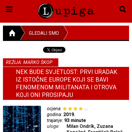
GLEDALI SMO
REŽIJA: MARKO ŠKOP
NEK BUDE SVJETLOST: PRVI URADAK
IZ ISTOČNE EUROPE KOJI SE BAVI
FENOMENOM MILITANATA I OTROVA
KOJI ONI PROSIPAJU
ocjena:
godina:
2019.
trajanje:
93 minute
uloge:
Milan Ondrík, Zuzana