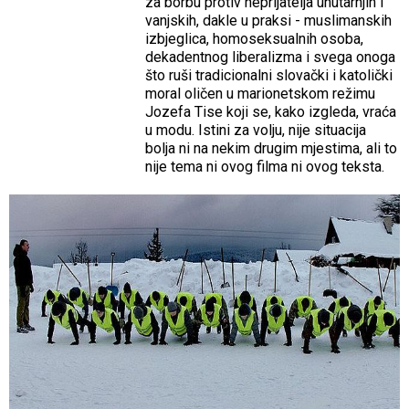
za borbu protiv neprijatelja unutarnjih i
vanjskih, dakle u praksi - muslimanskih
izbjeglica, homoseksualnih osoba,
dekadentnog liberalizma i svega onoga
što ruši tradicionalni slovački i katolički
moral oličen u marionetskom režimu
Jozefa Tise koji se, kako izgleda, vraća
u modu. Istini za volju, nije situacija
bolja ni na nekim drugim mjestima, ali to
nije tema ni ovog filma ni ovog teksta.