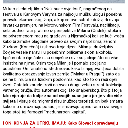
Mi kao gledatelji filma "Nek bude svjetlost", nagrađenog na
festivalu u Karlovym Varyma za najbolju mušku ulogu i posebnu
pohvalu ekumenskog žirija, a koji će ove subote doživjeti svoju
hrvatsku premijeru na Motovunskom Film Festivalu, nacifikaciju
sela podno Tatri pratimo iz perspektive
Milana
(Ondrík), stolara
na privremenom radu na građevini u Njemačkoj koji se kući vraća
kako bi zimske blagdane proveo sa svojim najbližima, ženom
Zuzkom (Konečná) i njihovo troje djece. Milan je druželjubiv
čovjek vesele naravi i u posebnim prilikama sklon alkoholu,
tipičan otac čije šale nisu smiješne i sve su jadnije što on više
insistira na njima. Osim toga Milan je i pomalo socijalno
autističan. On fanatično štedi novac kako bi njegova djeca dobila
kvalitetno obrazovanje izvan zemlje ("Makar u Pragu!") zato da
se ne bi mučila na fizičkim poslovima, kao što to on radi cijeli
život. Ostatak zarade troši na svoju drugu veliku strast: kolekciju
vatrenog oružja, što automatskog, što snajperskog, što pištolja.
Iako
vjeruje da bolje zna od svojih suseljana jer je vidio više
svijeta
i vjeruje da migranti nisu (nužno) teroristi, on ipak smatra
kako mu oni uzimaju posao, jer snižavaju cijenu rada i iza svega
toga stoji taj famozni "međunarodni kapital".
I ONI KONJA ZA UTRKU IMAJU: Kako Slovaci opravdavaju