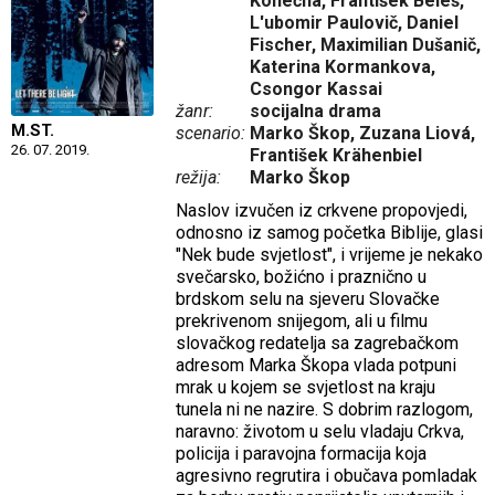
Konečná, František Beleš,
L'ubomir Paulovič, Daniel
Fischer, Maximilian Dušanič,
Katerina Kormankova,
Csongor Kassai
žanr:
socijalna drama
M.ST.
scenario:
Marko Škop, Zuzana Liová,
26. 07. 2019.
František Krähenbiel
režija:
Marko Škop
Naslov izvučen iz crkvene propovjedi,
odnosno iz samog početka Biblije, glasi
"Nek bude svjetlost", i vrijeme je nekako
svečarsko, božićno i praznično u
brdskom selu na sjeveru Slovačke
prekrivenom snijegom, ali u filmu
slovačkog redatelja sa zagrebačkom
adresom Marka Škopa vlada potpuni
mrak u kojem se svjetlost na kraju
tunela ni ne nazire. S dobrim razlogom,
naravno: životom u selu vladaju Crkva,
policija i paravojna formacija koja
agresivno regrutira i obučava pomladak