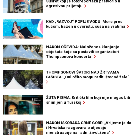
Susret koji je fotoreportažu pretvorio u
agresivnu prijetnju
KAD „RAZVOJ“ POPIJE VODU: More pred
kućom, bazen u dvorištu, suša na vratima
NAKON OČEVIDA: Naloženo uklanjanje
objekata koje su postavili organizatori
Thompsonova koncerta
THOMPSONOVI ŠATORI NAD ŽRTVAMA
FAŠISTA: „Oni očito mogu raditi štogod žele“
ŽUTA PISMA: Kritički film koji nije mogao biti
snimljen u Turskoj
NAKON ISKORAKA CRNE GORE: „Vrijeme je da
i Hrvatska razgovara o utjecaju
menstruacije na radni život žena“