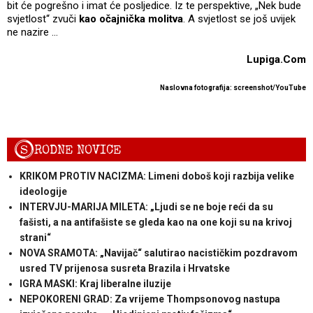
bit će pogrešno i imat će posljedice. Iz te perspektive, „Nek bude
svjetlost“ zvuči
kao očajnička molitva
. A svjetlost se još uvijek
ne nazire ...
Lupiga.Com
Naslovna fotografija: screenshot/YouTube
S
RODNE NOVICE
KRIKOM PROTIV NACIZMA: Limeni doboš koji razbija velike
ideologije
INTERVJU-MARIJA MILETA: „Ljudi se ne boje reći da su
fašisti, a na antifašiste se gleda kao na one koji su na krivoj
strani“
NOVA SRAMOTA: „Navijač“ salutirao nacističkim pozdravom
usred TV prijenosa susreta Brazila i Hrvatske
IGRA MASKI: Kraj liberalne iluzije
NEPOKORENI GRAD: Za vrijeme Thompsonovog nastupa