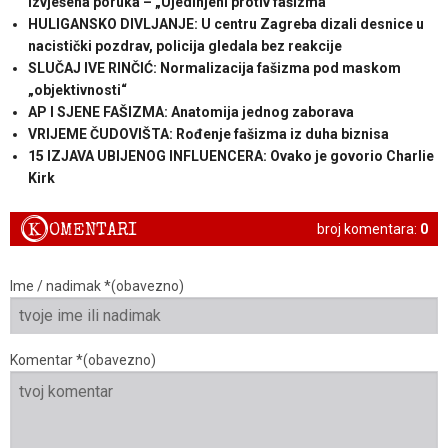
izvješena poruka – „Ujedinjeni protiv fašizma“
HULIGANSKO DIVLJANJE: U centru Zagreba dizali desnice u
nacistički pozdrav, policija gledala bez reakcije
SLUČAJ IVE RINČIĆ: Normalizacija fašizma pod maskom
„objektivnosti“
AP I SJENE FAŠIZMA: Anatomija jednog zaborava
VRIJEME ČUDOVIŠTA: Rođenje fašizma iz duha biznisa
15 IZJAVA UBIJENOG INFLUENCERA: Ovako je govorio Charlie
Kirk
K
OMENTARI
broj komentara:
0
Ime / nadimak *(obavezno)
Komentar *(obavezno)