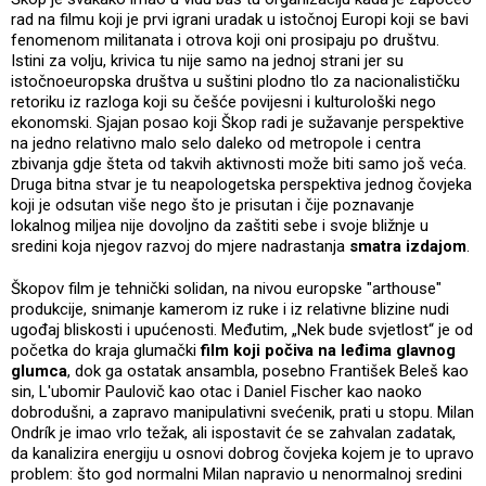
rad na filmu koji je prvi igrani uradak u istočnoj Europi koji se bavi
fenomenom militanata i otrova koji oni prosipaju po društvu.
Istini za volju, krivica tu nije samo na jednoj strani jer su
istočnoeuropska društva u suštini plodno tlo za nacionalističku
retoriku iz razloga koji su češće povijesni i kulturološki nego
ekonomski. Sjajan posao koji Škop radi je sužavanje perspektive
na jedno relativno malo selo daleko od metropole i centra
zbivanja gdje šteta od takvih aktivnosti može biti samo još veća.
Druga bitna stvar je tu neapologetska perspektiva jednog čovjeka
koji je odsutan više nego što je prisutan i čije poznavanje
lokalnog miljea nije dovoljno da zaštiti sebe i svoje bližnje u
sredini koja njegov razvoj do mjere nadrastanja
smatra izdajom
.
Škopov film je tehnički solidan, na nivou europske "arthouse"
produkcije, snimanje kamerom iz ruke i iz relativne blizine nudi
ugođaj bliskosti i upućenosti. Međutim, „Nek bude svjetlost“ je od
početka do kraja glumački
film koji počiva na leđima glavnog
glumca
, dok ga ostatak ansambla, posebno František Beleš kao
sin, L'ubomir Paulovič kao otac i Daniel Fischer kao naoko
dobrodušni, a zapravo manipulativni svećenik, prati u stopu. Milan
Ondrík je imao vrlo težak, ali ispostavit će se zahvalan zadatak,
da kanalizira energiju u osnovi dobrog čovjeka kojem je to upravo
problem: što god normalni Milan napravio u nenormalnoj sredini