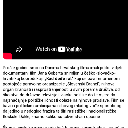
Prošle godine smo na Danima hrvatskog filma imali prilike vidjeti
dokumentarni film Jana Geberta snimljen u češko-slovačko-
hrvatskoj koprodukciji
„Kad dođe rat“
koji se bavi fenomenom
postojeće paravojne organizacije „Slovenskí Branci“, njihove
organiziranosti i rasprostranjenosti u svim porama društva, od
školstva do državne televizije i visoke politike do te mjere da
najznačajnije političke ličnosti dolaze na njihove proslave. Film se
bavio i političkim ambicijama njihovog mladog vođe sposobnog
da jedino u nedogled frazira te širi rasističke i nacionalističke
floskule. Dakle, znamo koliko su takve stvari opasne.
Škop je svakako imao u vidu baš tu organizaciju kada je započeo