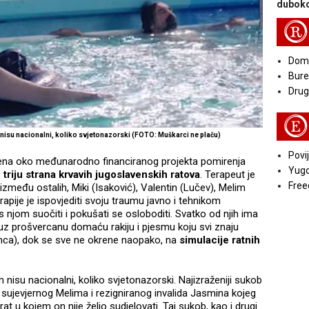
duboko
R
Doma
Bure
Druga
E
 nisu nacionalni, koliko svjetonazorski (FOTO: Muškarci ne plaču)
Povij
ena oko međunarodno financiranog projekta pomirenja
Yugo
h triju strana krvavih jugoslavenskih ratova
. Terapeut je
Free
između ostalih, Miki (Isaković), Valentin (Lučev), Melim
erapije je ispovjediti svoju traumu javno i tehnikom
 njom suočiti i pokušati se osloboditi. Svatko od njih ima
, uz prošvercanu domaću rakiju i pjesmu koju svi znaju
inca), dok se sve ne okrene naopako, na
simulacije ratnih
 nisu nacionalni, koliko svjetonazorski. Najizraženiji sukob
i sujevjernog Melima i rezigniranog invalida Jasmina kojeg
rat u kojem on nije želio sudjelovati. Taj sukob, kao i drugi