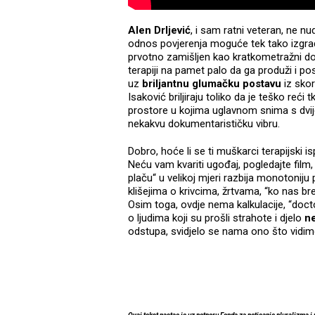
Alen Drljević
, i sam ratni veteran, ne nu
odnos povjerenja moguće tek tako izgradi
prvotno zamišljen kao kratkometražni dok
terapiji na pamet palo da ga produži i po
uz
briljantnu glumačku postavu
iz skor
Isaković briljiraju toliko da je teško reći t
prostore u kojima uglavnom snima s dvije
nekakvu dokumentarističku vibru.
Dobro, hoće li se ti muškarci terapijski 
Neću vam kvariti ugođaj, pogledajte film,
plaču“ u velikoj mjeri razbija monotonij
klišejima o krivcima, žrtvama, “ko nas br
Osim toga, ovdje nema kalkulacije, “docto
o ljudima koji su prošli strahote i djelo
ne
odstupa, svidjelo se nama ono što vidimo i