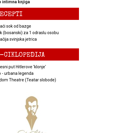
 intimna knjiga
ECEPTI
ći sok od bazge
k (bosanski) za 1 odraslu osobu
čija svinjska jetrica
-CIKLOPEDIJA
esni put Hitlerove 'klonje'
 - urbana legenda
dom Theatre (Teatar slobode)