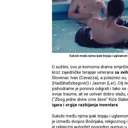
Sukobi među njima ipak tinjaju i uglavnom
U suštini, ovo je komorna drama smješt
kroz zajedničke terapije veterana
sa svi
Slovenac Ivan (Cavazza), a polaznici su, 
(Hadžihafizbegović) i Jasmin (Ler). Cilj t
psihodrame je ponovo odigrati i tako se s
svoje traume, ali se ustvari dobro slažu
(“Zbog jedne divne crne žene” Kiće Slab
igara i orgije razbijanja inventara
.
Sukobi među njima ipak tinjaju i uglavnom
je između dvojice Bošnjaka, religioznog 
je religiozni autoritet posredno gurnuo u 