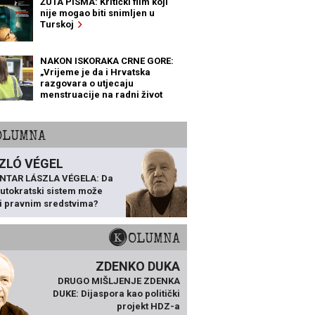
ŽUTA PISMA: Kritički film koji
nije mogao biti snimljen u
Turskoj
NAKON ISKORAKA CRNE GORE:
„Vrijeme je da i Hrvatska
razgovara o utjecaju
menstruacije na radni život
žena“
KOLUMNA
ZLÓ VÉGEL
NTAR LÁSZLA VÉGELA: Da
 autokratski sistem može
ti pravnim sredstvima?
KOLUMNA
ZDENKO DUKA
DRUGO MIŠLJENJE ZDENKA
DUKE: Dijaspora kao politički
projekt HDZ-a