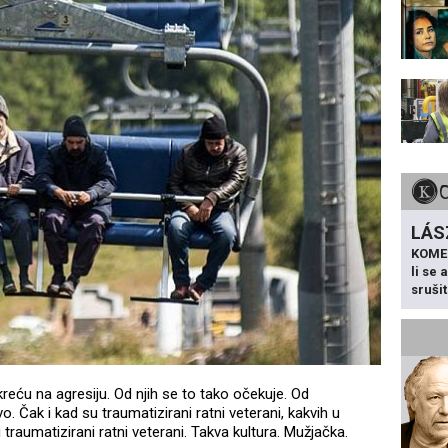
LÁS
KOME
li se
sruši
okreću na agresiju. Od njih se to tako očekuje. Od
. Čak i kad su traumatizirani ratni veterani, kakvih u
raumatizirani ratni veterani. Takva kultura. Mužjačka.