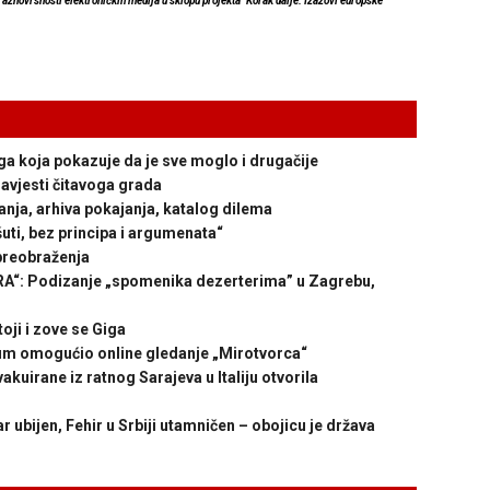
 raznovrsnosti elektroničkih medija u sklopu projekta "Korak dalje: Izazovi europske
koja pokazuje da je sve moglo i drugačije
vjesti čitavoga grada
ja, arhiva pokajanja, katalog dilema
ti, bez principa i argumenata“
preobraženja
: Podizanje „spomenika dezerterima” u Zagrebu,
ji i zove se Giga
m omogućio online gledanje „Mirotvorca“
kuirane iz ratnog Sarajeva u Italiju otvorila
ijen, Fehir u Srbiji utamničen – obojicu je država