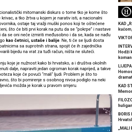
H
ionalistički mitomanski diskurs o tome tko je kome što
 krivac, a tko žrtva u kojem je narativ isti, a nacionalni
ornika, ostaje taj vražji muški ponos koji te oštećene
KAD „R
eni, što će biti prvi korak na putu da se “pokrpe” i nastave
kućom,
i da se oni neće izmiriti međusobno i da se, kada se nađu
VIKTOR
ego
kao četnici, ustaše i balije
. Ne, ti će se ljudi dosta
atnicima sa suprotnih strana, spojit će ih zajednička
INTERV
arili bijedu na vrat za tuđi račun, ništa ne sluteći.
Hodži 
koman
ju koje je nužnost kako bi hrvatsko, a i društva okolnih
LIJEPA
enuti dalje, napraviti jedan ogroman korak naprijed, a takve
Homose
oteza koje će povući "mali" ljudi. Problem je što to
dramat
i javno, što bi pomirenje s osobnog nivoa podiglo na neki
ljevića možda je korak u pravom smjeru.
KAD S
Memora
FILOZO
huliga
BORIS 
Hrvats
„MALI 