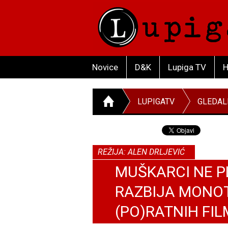
Novice
D&K
Lupiga TV
H
LUPIGATV
GLEDAL
REŽIJA: ALEN DRLJEVIĆ
MUŠKARCI NE P
RAZBIJA MONOT
(PO)RATNIH FI