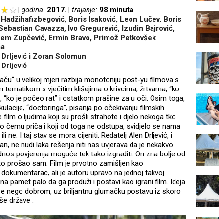
godina:
2017.
trajanje:
98 minuta
 Hadžihafizbegović, Boris Isaković, Leon Lučev, Boris
 Sebastian Cavazza, Ivo Gregurević, Izudin Bajrović,
lem Zupčević, Ermin Bravo, Primož Petkovšek
ma
 Drljević i Zoran Solomun
Drljević
aču“ u velikoj mjeri razbija monotoniju post-yu filmova s
 tematikom s vječitim klišejima o krivcima, žrtvama, “ko
, “ko je počeo rat” i ostatkom prašine za u oči. Osim toga,
ulacije, “doctoringa”, pisanja po očekivanju filmskih
 film o ljudima koji su prošli strahote i djelo nekoga tko
o čemu priča i koji od toga ne odstupa, svidjelo se nama
li ne. I taj stav se mora cijeniti. Redatelj Alen Drljević, i
an, ne nudi laka rešenja niti nas uvjerava da je nekakvo
dnos povjerenja moguće tek tako izgraditi. On zna bolje od
 to prošao sam. Film je prvotno zamišljen kao
dokumentarac, ali je autoru upravo na jednoj takvoj
 na pamet palo da ga produži i postavi kao igrani film. Ideja
še nego dobrom, uz briljantnu glumačku postavu iz skoro
vše države .