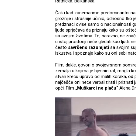
Ratnička. Balkanska.
Čak i kad zanemarimo predominantni nac
groznije i strašnije učinio, odnosno tko je
predznaci ovise samo o nacionalnosti gov
ljude sprječava da priznaju kako su ošteć
sa svojim životima. To, naravno, ne znač
u istoj prostoriji neće gledati kao ljudi, n
često
savršeno razumjeti
sa svojim sup
iskustva i spoznaje kako su oni sebi natov
Film, dakle, govori o svojevrsnom pomiren
zemalja u kojima je bjesnio rat, mogla kr
stvari kreću upravo od malih koraka, od p
najčešće oni neće verbalizirati i priznat
opći. Film
„Muškarci ne plaču“
Alena Dr