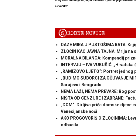
Ovaj tekst nastao je uz potporu Fonda za poticanje pluralizma i
Hrvatske
"
S
RODNE NOVICE
OAZE MIRA U PUSTOŠIMA RATA: Knjiga 
ZLOČIN KAO JAVNA TAJNA: Mrlja na sa
MORALNA BILANCA: Kompendij priznan
INTERVJU – IVA VUKUŠIĆ: „Hrvatska šu
„RAMIZOVO LJETO“: Portret jednog 
„BUDIMO SUBORCI ZA OČUVANJE MIRA“
Sarajevu i Beogradu
NEMA LAŽI, NEMA PREVARE: Bog posto
NIŠTA OD CENZURE I ZABRANE: Factu
„DOM“: Dirljiva priča domske djece eva
Venecijanske noći
AKO PROGOVORIŠ O ZLOČINIMA: Levar ub
odbacila