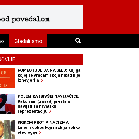
mo
Gledali smo
NOVIJE
ROMEO I JULIJA NA SELU: Knjiga
kojoj se vraćam i koja nikad nije
iznevjerila
POLEMIKA (BIVŠE) NAVIJAČICE:
Kako sam (zasad) prestala
navijati za hrvatsku
reprezentaciju
KRIKOM PROTIV NACIZMA:
Limeni doboš koji razbija velike
ideologije