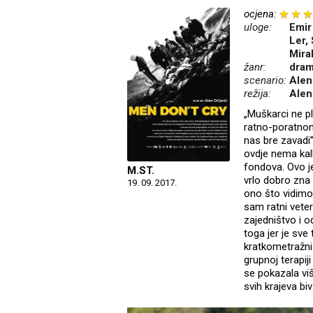
ocjena:
uloge:
Emir
Ler,
Mira
žanr:
dra
scenario:
Alen
režija:
Alen 
„Muškarci ne pl
ratno-poratnom
nas bre zavadi”
ovdje nema kalk
fondova. Ovo je
M.ST.
vrlo dobro zna 
19. 09. 2017.
ono što vidimo i
sam ratni veter
zajedništvo i o
toga jer je sve
kratkometražni 
grupnoj terapiji
se pokazala vi
svih krajeva bi