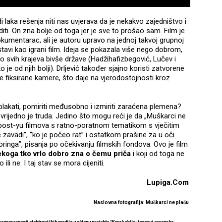
di laka rešenja niti nas uvjerava da je nekakvo zajedništvo i
ti. On zna bolje od toga jer je sve to prošao sam. Film je
umentarac, ali je autoru upravo na jednoj takvoj grupnoj
stavi kao igrani film. Ideja se pokazala više nego dobrom,
o svih krajeva bivše države (Hadžihafizbegović, Lučev i
ko je od njih bolji). Drljević također sjajno koristi zatvorene
 fiksirane kamere, što daje na vjerodostojnosti kroz
isplakati, pomiriti međusobno i izmiriti zaraćena plemena?
 vrijedno je truda. Jedino što mogu reći je da „Muškarci ne
u post-yu filmova s ratno-poratnom tematikom s vječitim
e zavadi”, “ko je počeo rat” i ostatkom prašine za u oči.
ringa”, pisanja po očekivanju filmskih fondova. Ovo je film
koga tko vrlo dobro zna o čemu priča
i koji od toga ne
li ne. I taj stav se mora cijeniti.
Lupiga.Com
Naslovna fotografija: Muškarci ne plaču