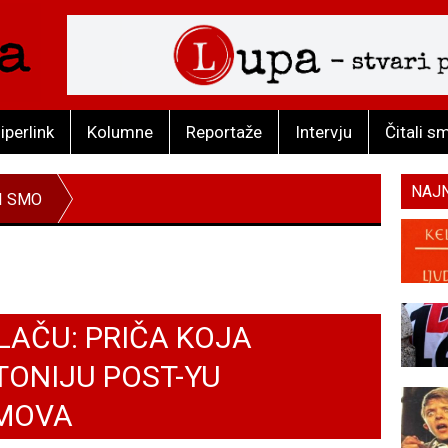
iperlink
Kolumne
Reportaže
Intervju
Čitali s
NAJ
I SMO
LAČU: PRIČA KOJA
ONIJU POST-YU
LMOVA