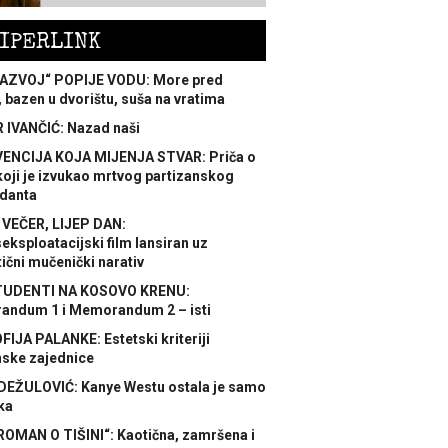
IPERLINK
AZVOJ“ POPIJE VODU: More pred
 bazen u dvorištu, suša na vratima
 IVANČIĆ: Nazad naši
ENCIJA KOJA MIJENJA STVAR: Priča o
koji je izvukao mrtvog partizanskog
danta
 VEČER, LIJEP DAN:
ksploatacijski film lansiran uz
ični mučenički narativ
TUDENTI NA KOSOVO KRENU:
ndum 1 i Memorandum 2 – isti
FIJA PALANKE: Estetski kriteriji
nske zajednice
DEŽULOVIĆ: Kanye Westu ostala je samo
ka
ROMAN O TIŠINI“: Kaotična, zamršena i