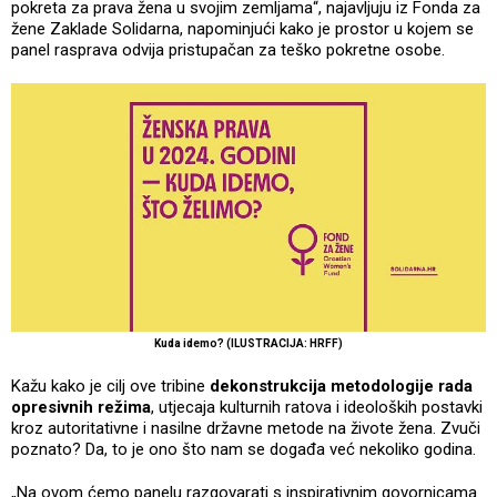
pokreta za prava žena u svojim zemljama“, najavljuju iz Fonda za
žene Zaklade Solidarna, napominjući kako je prostor u kojem se
panel rasprava odvija pristupačan za teško pokretne osobe.
Kuda idemo? (ILUSTRACIJA: HRFF)
Kažu kako je cilj ove tribine
dekonstrukcija metodologije rada
opresivnih režima
, utjecaja kulturnih ratova i ideoloških postavki
kroz autoritativne i nasilne državne metode na živote žena. Zvuči
poznato? Da, to je ono što nam se događa već nekoliko godina.
„Na ovom ćemo panelu razgovarati s inspirativnim govornicama