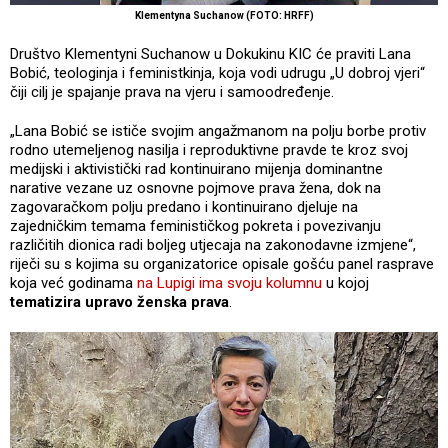
Klementyna Suchanow (FOTO: HRFF)
Društvo Klementyni Suchanow u Dokukinu KIC će praviti Lana
Bobić, teologinja i feministkinja, koja vodi udrugu „U dobroj vjeri“
čiji cilj je spajanje prava na vjeru i samoodređenje.
„Lana Bobić se ističe svojim angažmanom na polju borbe protiv
rodno utemeljenog nasilja i reproduktivne pravde te kroz svoj
medijski i aktivistički rad kontinuirano mijenja dominantne
narative vezane uz osnovne pojmove prava žena, dok na
zagovaračkom polju predano i kontinuirano djeluje na
zajedničkim temama feminističkog pokreta i povezivanju
različitih dionica radi boljeg utjecaja na zakonodavne izmjene“,
riječi su s kojima su organizatorice opisale gošću panel rasprave
koja već godinama
na Lupigi ima svoju kolumnu
u kojoj
tematizira upravo ženska prava
.