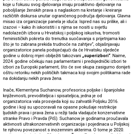
koje u fokusu svog djelovanja imaju proaktivno djelovanje na
poboljšanje ženskih prava s naglaskom na kretanje i kreiranje
različitih diskursa unutar ograničenog područja djelovanja. Glavna
misao iza organizacije panela je iduća: Ispred nas su prilike, ali i
izazovi – kako ih iskoristiti i s njima se nositi u svjetlu
nadolazećih izbora u Hrvatskoj i poljskog iskustva, tromosti
feminističkih pokreta do trenutka suočavanja s prijetnjama kao
što je to zabrana prekida trudnoće na zahtjev“, objašnjavaju
organizatorice panela podsjećajući da će Hrvatsku sljedeće
godine u dobroj mjeri obilježiti takozvani
„superizbori“
. Naime,
2024. godine očekuju nas parlamentarni i predsjednički izbori te
izbori za Europski parlament, što će sve skupa zasigurno donijeti
oštru retoriku nekih političkih takmaca koji svojim politikama rade
na dokidanju nekih prava žena.
Inače, Klementyna Suchanow, profesorica poljske i španjolske
književnosti, prevoditeljica i spisateljica, jedna je od
organizatorica vala prosvjeda koji su zahvatili Poljsku 2016.
godine i koji su upozoravali na opasne pokušaje restrikcije
ljudskih prava i prava žena u režiji tada vladajuće konzervativne
stranke Pravo i Pravda (PiS). Suchanow je godinama proučavala
aktivnosti ultrakonzervativnih organizacija i pojedinaca u Poljskoj
te njihovu povezanost s inozemnim akterima. O tome je 2020.