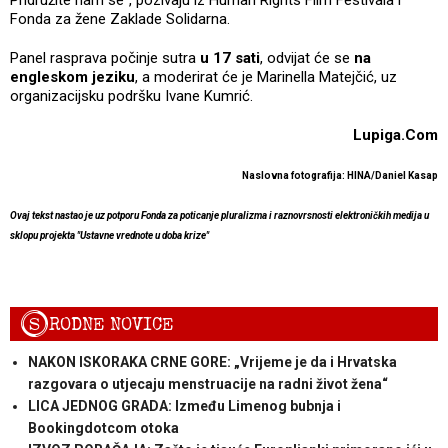
Pridružite nam se“, pozivaju iz Human Rights Film Festivala i
Fonda za žene Zaklade Solidarna.
Panel rasprava počinje sutra
u 17 sati
, odvijat će se
na
engleskom jeziku
, a moderirat će je Marinella Matejčić, uz
organizacijsku podršku Ivane Kumrić.
Lupiga.Com
Naslovna fotografija: HINA/Daniel Kasap
Ovaj tekst nastao je uz potporu Fonda za poticanje pluralizma i raznovrsnosti elektroničkih medija u
sklopu projekta "Ustavne vrednote u doba krize"
S
RODNE NOVICE
NAKON ISKORAKA CRNE GORE: „Vrijeme je da i Hrvatska
razgovara o utjecaju menstruacije na radni život žena“
LICA JEDNOG GRADA: Između Limenog bubnja i
Bookingdotcom otoka