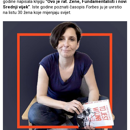
godine napisala knjigu
“Ovo je rat. Žene, Fundamentalisti i novi
Srednji vijek”
. Iste godine poznati časopis
Forbes
ju je uvrstio
na listu 30 žena koje mijenjaju svijet.