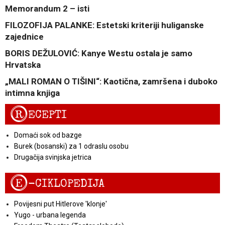
Memorandum 2 – isti
FILOZOFIJA PALANKE: Estetski kriteriji huliganske
zajednice
BORIS DEŽULOVIĆ: Kanye Westu ostala je samo
Hrvatska
„MALI ROMAN O TIŠINI“: Kaotična, zamršena i duboko
intimna knjiga
R
ECEPTI
Domaći sok od bazge
Burek (bosanski) za 1 odraslu osobu
Drugačija svinjska jetrica
E
-CIKLOPEDIJA
Povijesni put Hitlerove 'klonje'
Yugo - urbana legenda