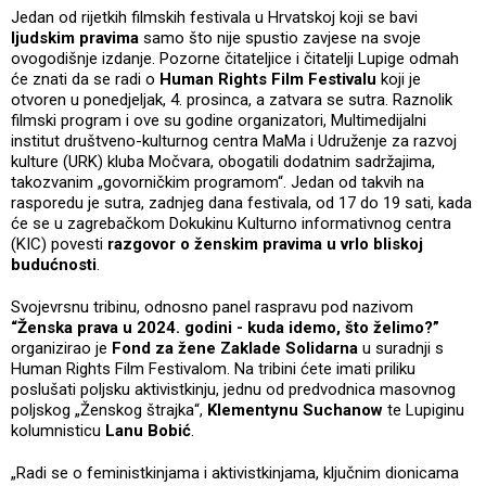
Jedan od rijetkih filmskih festivala u Hrvatskoj koji se bavi
ljudskim pravima
samo što nije spustio zavjese na svoje
ovogodišnje izdanje. Pozorne čitateljice i čitatelji Lupige odmah
će znati da se radi o
Human Rights Film Festivalu
koji je
otvoren u ponedjeljak, 4. prosinca, a zatvara se sutra. Raznolik
filmski program i ove su godine organizatori, Multimedijalni
institut društveno-kulturnog centra MaMa i Udruženje za razvoj
kulture (URK) kluba Močvara, obogatili dodatnim sadržajima,
takozvanim „govorničkim programom“. Jedan od takvih na
rasporedu je sutra, zadnjeg dana festivala, od 17 do 19 sati, kada
će se u zagrebačkom Dokukinu Kulturno informativnog centra
(KIC) povesti
razgovor o ženskim pravima u vrlo bliskoj
budućnosti
.
Svojevrsnu tribinu, odnosno panel raspravu pod nazivom
“Ženska prava u 2024. godini - kuda idemo, što želimo?”
organizirao je
Fond za žene Zaklade Solidarna
u suradnji s
Human Rights Film Festivalom. Na tribini ćete imati priliku
poslušati poljsku aktivistkinju, jednu od predvodnica masovnog
poljskog „Ženskog štrajka“,
Klementynu Suchanow
te Lupiginu
kolumnisticu
Lanu Bobić
.
„Radi se o feministkinjama i aktivistkinjama, ključnim dionicama