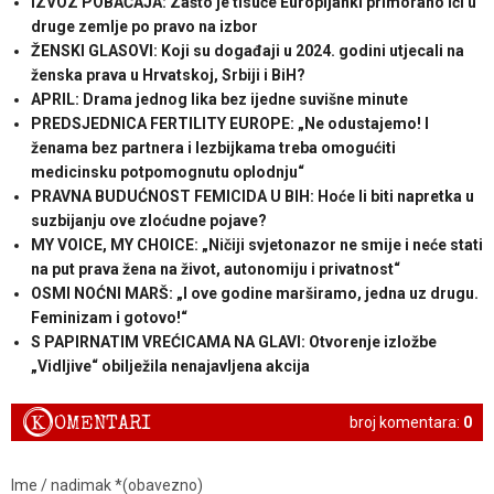
IZVOZ POBAČAJA: Zašto je tisuće Europljanki primorano ići u
druge zemlje po pravo na izbor
ŽENSKI GLASOVI: Koji su događaji u 2024. godini utjecali na
ženska prava u Hrvatskoj, Srbiji i BiH?
APRIL: Drama jednog lika bez ijedne suvišne minute
PREDSJEDNICA FERTILITY EUROPE: „Ne odustajemo! I
ženama bez partnera i lezbijkama treba omogućiti
medicinsku potpomognutu oplodnju“
PRAVNA BUDUĆNOST FEMICIDA U BIH: Hoće li biti napretka u
suzbijanju ove zloćudne pojave?
MY VOICE, MY CHOICE: „Ničiji svjetonazor ne smije i neće stati
na put prava žena na život, autonomiju i privatnost“
OSMI NOĆNI MARŠ: „I ove godine marširamo, jedna uz drugu.
Feminizam i gotovo!“
S PAPIRNATIM VREĆICAMA NA GLAVI: Otvorenje izložbe
„Vidljive“ obilježila nenajavljena akcija
K
OMENTARI
broj komentara:
0
Ime / nadimak *(obavezno)