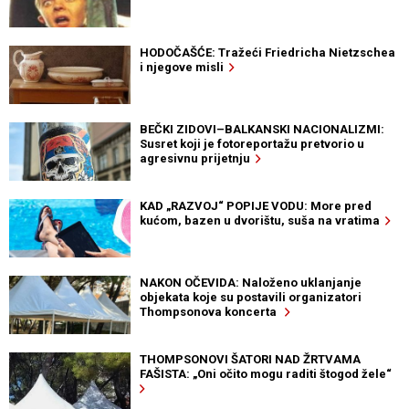
HODOČAŠĆE: Tražeći Friedricha Nietzschea
i njegove misli
BEČKI ZIDOVI–BALKANSKI NACIONALIZMI:
Susret koji je fotoreportažu pretvorio u
agresivnu prijetnju
KAD „RAZVOJ“ POPIJE VODU: More pred
kućom, bazen u dvorištu, suša na vratima
NAKON OČEVIDA: Naloženo uklanjanje
objekata koje su postavili organizatori
Thompsonova koncerta
THOMPSONOVI ŠATORI NAD ŽRTVAMA
FAŠISTA: „Oni očito mogu raditi štogod žele“