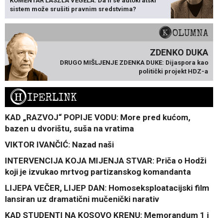
KOMENTAR LÁSZLA VÉGELA: Da li se autokratski
sistem može srušiti pravnim sredstvima?
KOLUMNA
ZDENKO DUKA
DRUGO MIŠLJENJE ZDENKA DUKE: Dijaspora kao
politički projekt HDZ-a
H
IPERLINK
KAD „RAZVOJ“ POPIJE VODU: More pred kućom,
bazen u dvorištu, suša na vratima
VIKTOR IVANČIĆ: Nazad naši
INTERVENCIJA KOJA MIJENJA STVAR: Priča o Hodži
koji je izvukao mrtvog partizanskog komandanta
LIJEPA VEČER, LIJEP DAN: Homoseksploatacijski film
lansiran uz dramatični mučenički narativ
KAD STUDENTI NA KOSOVO KRENU: Memorandum 1 i