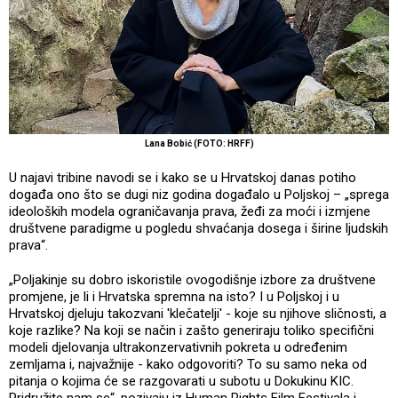
Lana Bobić (FOTO: HRFF)
U najavi tribine navodi se i kako se u Hrvatskoj danas potiho
događa ono što se dugi niz godina događalo u Poljskoj – „sprega
ideoloških modela ograničavanja prava, žeđi za moći i izmjene
društvene paradigme u pogledu shvaćanja dosega i širine ljudskih
prava“.
„Poljakinje su dobro iskoristile ovogodišnje izbore za društvene
promjene, je li i Hrvatska spremna na isto? I u Poljskoj i u
Hrvatskoj djeluju takozvani 'klečatelji' - koje su njihove sličnosti, a
koje razlike? Na koji se način i zašto generiraju toliko specifični
modeli djelovanja ultrakonzervativnih pokreta u određenim
zemljama i, najvažnije - kako odgovoriti? To su samo neka od
pitanja o kojima će se razgovarati u subotu u Dokukinu KIC.