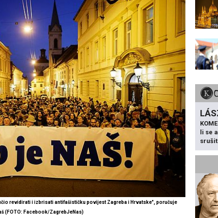
LÁS
KOME
li se
sruši
o revidirati i izbrisati antifašističku povijest Zagreba i Hrvatske", poručuje
aš
(
FOTO: Facebook/ZagrebJeNas)