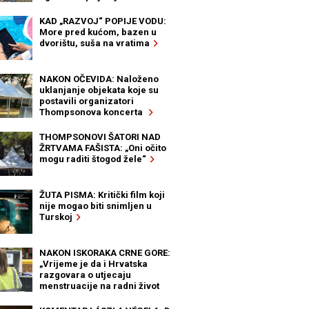
KAD „RAZVOJ“ POPIJE VODU:
More pred kućom, bazen u
dvorištu, suša na vratima
NAKON OČEVIDA: Naloženo
uklanjanje objekata koje su
postavili organizatori
Thompsonova koncerta
THOMPSONOVI ŠATORI NAD
ŽRTVAMA FAŠISTA: „Oni očito
mogu raditi štogod žele“
ŽUTA PISMA: Kritički film koji
nije mogao biti snimljen u
Turskoj
NAKON ISKORAKA CRNE GORE:
„Vrijeme je da i Hrvatska
razgovara o utjecaju
menstruacije na radni život
žena“