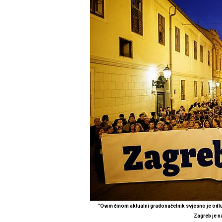
"Ovim činom aktualni gradonačelnik svjesno je odluči
Zagreb je n