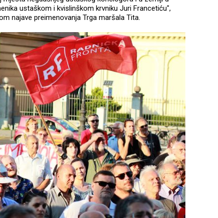
enika ustaškom i kvislinškom krvniku Juri Francetiću",
dom najave preimenovanja Trga maršala Tita.