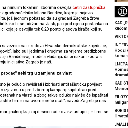
je na minulim lokalnim izborima osvojila
četiri zastupnička
H
ez gradonačelnika Milana Bandića, kojim je najavio
ita, još jednom pokazao da su građani Zagreba žrtve
KAD „R
ić kako bi se održao na vlasti, pa i pod cijenu pristanka na
kućom,
nici koja je osvojila tek 8,23 posto glasova birača koji su
VIKTOR
INTERV
im saveznicima iz redova Hrvatske demokratske zajednice,
Hodži 
vić’, iako su i jednima i drugima za vrijeme predizborne
koman
pciju Bandićevog modela vladanja, da bi nakon izbora s
enju inicijative Zagreb je naš.
LIJEPA
Homose
 "prodao" neki trg u zamjenu za vlast
.
dramat
KAD S
 je odlučio revidirati i izbrisati antifašističku povijest
Memora
im izjavama u predizbornoj kampanji kapitulirao pred
tanak na vlasti, a zbog takve odluke najviše će ispaštati
FILOZO
astite teme i na ovome neće stati", navodi Zagreb je naš.
huliga
BORIS 
e marginalnoj krajnjoj desnici rade ovakvi ustupci jer time se
Hrvats
„MALI 