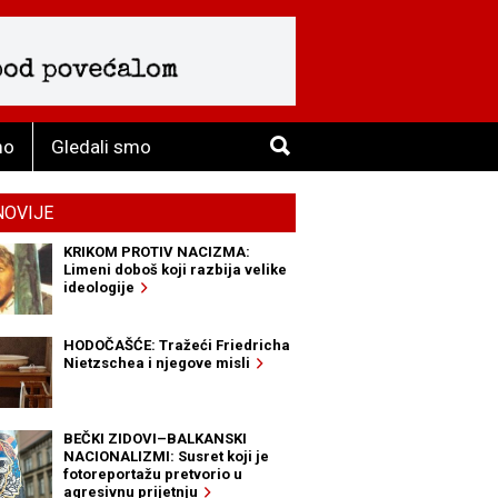
mo
Gledali smo
NOVIJE
KRIKOM PROTIV NACIZMA:
Limeni doboš koji razbija velike
ideologije
HODOČAŠĆE: Tražeći Friedricha
Nietzschea i njegove misli
BEČKI ZIDOVI–BALKANSKI
NACIONALIZMI: Susret koji je
fotoreportažu pretvorio u
agresivnu prijetnju