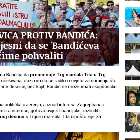
VICA PROTIV BANDIĆA:
jesni da se 'Bandićeva
čime pohvaliti
ana Bandića da
preimenuje Trg maršala Tita u Trg
i očekivana, obzirom da se radilo o uvjetu za suradnju što
tremne desnice, bez kojih Bandić ne može imati skupštinsku
politička uvjerenja, a iznad interesa Zagrepčana i
ra interese, gotovo uvijek financijske, različitih
noj desnici
s Trgom maršala Tita nipošto nije za