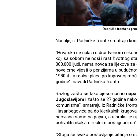
Radnička fronta na pro
Nadalje, iz Radničke fronte smatraju kori
"Hrvatska se nalazi u društvenom i eko
koji sa sobom ne nosi i rast životnog sta
300.000 ljudi, nema novca za lijekove za
nove crne vijesti o penzijama u budućno
1980-ih, a realne plaće po kupovnoj moć
godine", navodi Radnička fronta.
Razlog zašto se tako bjesomučno
napad
Jugoslavijom
i zašto se 27 godina nako
komunizma", smatraju iz Radničke fronte,
Hasanbegovića pa do klerikalnih krugova)
neovisna samo na papiru, a u praksi je ri
pohvaliti nikakvim realnim postignućima"
"Stoga se svako postavljanje pitanja o soc