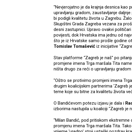
"Nevjerojatno je da krajnja desnica kao pr
upravljanju gradom, zaustavljanje daljnje
bi podigli kvalitetu života u Zagrebu. Ža
Skupštini Grada Zagreba vezana za prošlo
desni zastupnici. Upravo ovakvi političa
povijesti, dok Hrvatska ima jednu od na
što je iz Hrvatske samo prošle godine ot
Tomislav Tomašević
iz inicijative “Zagr
Stav platforme “Zagreb je naš” po pitan
promjene imena Trga maršala Tita nameću o
ništa drugo za reći o upravljanju gradom n
"Oštro se protivimo promjeni imena Trga 
drugim koalicijskim partnerima 'Zagreb je
teme koje su bitne za kvalitetu života v
O Bandićevom potezu izjavu je dala i
Rad
izborima nastupila u koaliciji "Zagreb je 
"Milan Bandić, pod pritiskom ekstremne d
promjenu imena Trga maršala Tita. Tako 
vrijeme 'uredno' stoji ustaški pozdrav k