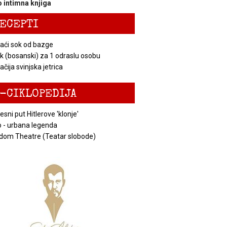
 intimna knjiga
ECEPTI
ći sok od bazge
k (bosanski) za 1 odraslu osobu
čija svinjska jetrica
-CIKLOPEDIJA
esni put Hitlerove 'klonje'
 - urbana legenda
dom Theatre (Teatar slobode)