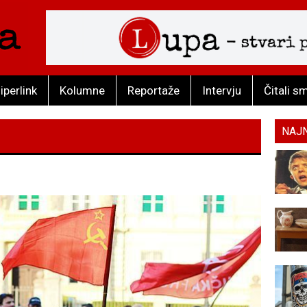
iperlink
Kolumne
Reportaže
Intervju
Čitali s
NAJ