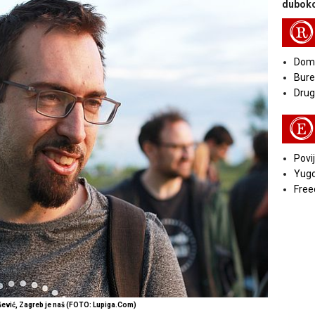
duboko
R
Doma
Bure
Druga
E
Povij
Yugo
Free
vić, Zagreb je naš (FOTO: Lupiga.Com)