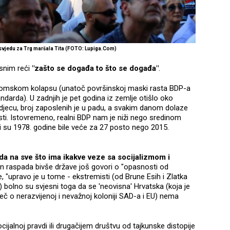
svjedu za Trg maršala Tita (FOTO: Lupiga.Com)
snim reći
"zašto se događa to što se događa"
.
nomskom kolapsu (unatoč površinskoj maski rasta BDP-a
ndarda). U zadnjih je pet godina iz zemlje otišlo oko
 djecu, broj zaposlenih je u padu, a svakim danom dolaze
sti. Istovremeno, realni BDP nam je niži nego sredinom
i su 1978. godine bile veće za 27 posto nego 2015.
a na sve što ima ikakve veze sa socijalizmom i
n raspada bivše države još govori o "opasnosti od
 "upravo je u tome - ekstremisti (od Brune Esih i Zlatka
 bolno su svjesni toga da se 'neovisna' Hrvatska (koja je
ječ o nerazvijenoj i nevažnoj koloniji SAD-a i EU) nema
.
ijalnoj pravdi ili drugačijem društvu od tajkunske distopije