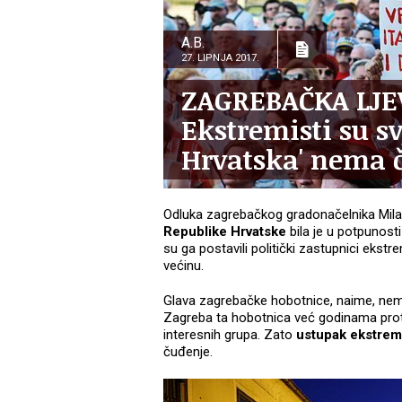
A.B.
27. LIPNJA 2017.
ZAGREBAČKA LJE
Ekstremisti su sv
Hrvatska' nema 
Odluka zagrebačkog gradonačelnika Mil
Republike Hrvatske
bila je u potpunost
su ga postavili politički zastupnici eks
većinu.
Glava zagrebačke hobotnice, naime, nema 
Zagreba ta hobotnica već godinama proteži
interesnih grupa. Zato
ustupak ekstrem
čuđenje.