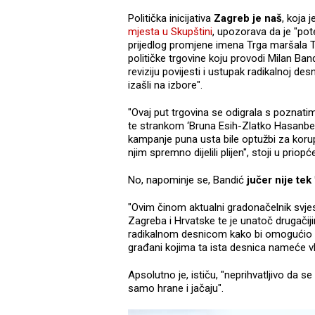
Politička inicijativa
Zagreb je naš
, koja 
mjesta u Skupštini
, upozorava da je "pot
prijedlog promjene imena Trga maršala T
političke trgovine koju provodi Milan Band
reviziju povijesti i ustupak radikalnoj des
izašli na izbore".
"Ovaj put trgovina se odigrala s poznat
te strankom ‘Bruna Esih-Zlatko Hasanbego
kampanje puna usta bile optužbi za koru
njim spremno dijelili plijen", stoji u priopć
No, napominje se, Bandić
jučer nije tek
"Ovim činom aktualni gradonačelnik svjesno
Zagreba i Hrvatske te je unatoč drugačij
radikalnom desnicom kako bi omogućio os
građani kojima ta ista desnica nameće vl
Apsolutno je, ističu, "neprihvatljivo da s
samo hrane i jačaju".