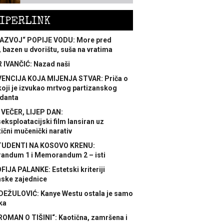
IPERLINK
AZVOJ“ POPIJE VODU: More pred
 bazen u dvorištu, suša na vratima
 IVANČIĆ: Nazad naši
ENCIJA KOJA MIJENJA STVAR: Priča o
koji je izvukao mrtvog partizanskog
danta
 VEČER, LIJEP DAN:
ksploatacijski film lansiran uz
ični mučenički narativ
TUDENTI NA KOSOVO KRENU:
ndum 1 i Memorandum 2 – isti
FIJA PALANKE: Estetski kriteriji
nske zajednice
DEŽULOVIĆ: Kanye Westu ostala je samo
ka
ROMAN O TIŠINI“: Kaotična, zamršena i