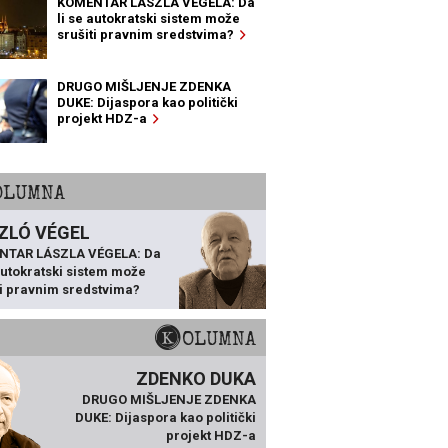
KOMENTAR LÁSZLA VÉGELA: Da
li se autokratski sistem može
srušiti pravnim sredstvima?
DRUGO MIŠLJENJE ZDENKA
DUKE: Dijaspora kao politički
projekt HDZ-a
KOLUMNA
ZLÓ VÉGEL
NTAR LÁSZLA VÉGELA: Da
 autokratski sistem može
ti pravnim sredstvima?
KOLUMNA
ZDENKO DUKA
DRUGO MIŠLJENJE ZDENKA
DUKE: Dijaspora kao politički
projekt HDZ-a