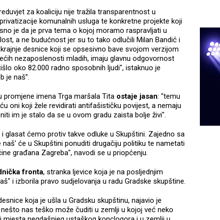
eduvjet za koaliciju nije tražila transparentnost u
 privatizacije komunalnih usluga te konkretne projekte koji
losno je da je prva tema o kojoj moramo raspravljati u
st, a ne budućnost jer su to tako odlučili Milan Bandić i
ri krajnje desnice koji se opsesivno bave svojom verzijom
jvećih nezaposlenosti mladih, imaju glavnu odgovornost
išlo oko 82.000 radno sposobnih ljudi", istaknuo je
eb je naš”.
ju promjene imena Trga maršala Tita
ostaje jasan
: "temu
ni koji žele revidirati antifašističku povijest, a nemaju
iti im je stalo da se u ovom gradu zaista bolje živi".
i glasat ćemo protiv takve odluke u Skupštini. Zajedno sa
 naš' će u Skupštini ponuditi drugačiju politiku te nametati
ećine građana Zagreba", navodi se u priopćenju.
nička fronta
, stranka ljevice koja je na posljednjim
naš" i izborila pravo sudjelovanja u radu Gradske skupštine.
esnice koja je ušla u Gradsku skupštinu, najavio je
nešto nas teško može čuditi u zemlji u kojoj već neko
raj mjesta negdašnjeg ustaškog konclogora i u zemlji u