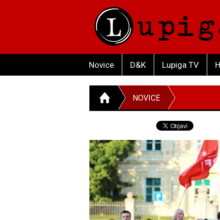
Novice
D&K
Lupiga TV
H
NOVICE