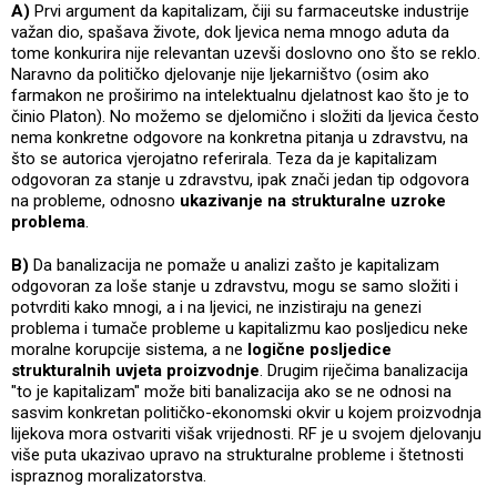
A)
Prvi argument da kapitalizam, čiji su farmaceutske industrije
važan dio, spašava živote, dok ljevica nema mnogo aduta da
tome konkurira nije relevantan uzevši doslovno ono što se reklo.
Naravno da političko djelovanje nije ljekarništvo (osim ako
farmakon ne proširimo na intelektualnu djelatnost kao što je to
činio Platon). No možemo se djelomično i složiti da ljevica često
nema konkretne odgovore na konkretna pitanja u zdravstvu, na
što se autorica vjerojatno referirala. Teza da je kapitalizam
odgovoran za stanje u zdravstvu, ipak znači jedan tip odgovora
na probleme, odnosno
ukazivanje na strukturalne uzroke
problema
.
B)
Da banalizacija ne pomaže u analizi zašto je kapitalizam
odgovoran za loše stanje u zdravstvu, mogu se samo složiti i
potvrditi kako mnogi, a i na ljevici, ne inzistiraju na genezi
problema i tumače probleme u kapitalizmu kao posljedicu neke
moralne korupcije sistema, a ne
logične posljedice
strukturalnih uvjeta proizvodnje
. Drugim riječima banalizacija
"to je kapitalizam" može biti banalizacija ako se ne odnosi na
sasvim konkretan političko-ekonomski okvir u kojem proizvodnja
lijekova mora ostvariti višak vrijednosti. RF je u svojem djelovanju
više puta ukazivao upravo na strukturalne probleme i štetnosti
ispraznog moralizatorstva.