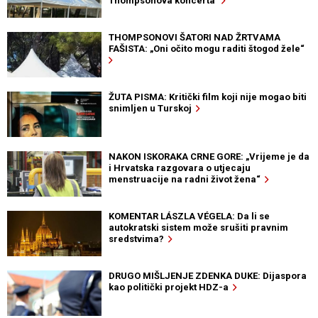
Thompsonova koncerta
THOMPSONOVI ŠATORI NAD ŽRTVAMA
FAŠISTA: „Oni očito mogu raditi štogod žele“
ŽUTA PISMA: Kritički film koji nije mogao biti
snimljen u Turskoj
NAKON ISKORAKA CRNE GORE: „Vrijeme je da
i Hrvatska razgovara o utjecaju
menstruacije na radni život žena“
KOMENTAR LÁSZLA VÉGELA: Da li se
autokratski sistem može srušiti pravnim
sredstvima?
DRUGO MIŠLJENJE ZDENKA DUKE: Dijaspora
kao politički projekt HDZ-a