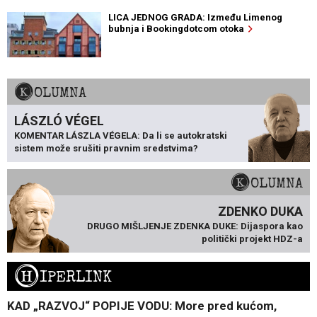
LICA JEDNOG GRADA: Između Limenog
bubnja i Bookingdotcom otoka
KOLUMNA
LÁSZLÓ VÉGEL
KOMENTAR LÁSZLA VÉGELA: Da li se autokratski
sistem može srušiti pravnim sredstvima?
KOLUMNA
ZDENKO DUKA
DRUGO MIŠLJENJE ZDENKA DUKE: Dijaspora kao
politički projekt HDZ-a
H
IPERLINK
KAD „RAZVOJ“ POPIJE VODU: More pred kućom,