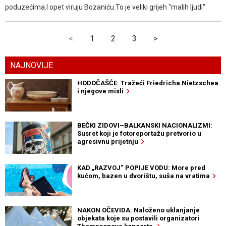
poduzećima.I opet viruju Bozaniću.To je veliki grijeh "malih ljudi".
<
1
2
3
>
NAJNOVIJE
HODOČAŠĆE: Tražeći Friedricha Nietzschea
i njegove misli
BEČKI ZIDOVI–BALKANSKI NACIONALIZMI:
Susret koji je fotoreportažu pretvorio u
agresivnu prijetnju
KAD „RAZVOJ“ POPIJE VODU: More pred
kućom, bazen u dvorištu, suša na vratima
NAKON OČEVIDA: Naloženo uklanjanje
objekata koje su postavili organizatori