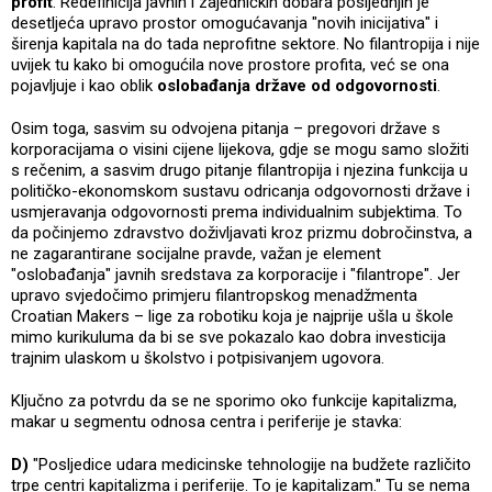
profit
. Redefinicija javnih i zajedničkih dobara posljednjih je
desetljeća upravo prostor omogućavanja "novih inicijativa" i
širenja kapitala na do tada neprofitne sektore. No filantropija i nije
uvijek tu kako bi omogućila nove prostore profita, već se ona
pojavljuje i kao oblik
oslobađanja države od odgovornosti
.
Osim toga, sasvim su odvojena pitanja – pregovori države s
korporacijama o visini cijene lijekova, gdje se mogu samo složiti
s rečenim, a sasvim drugo pitanje filantropija i njezina funkcija u
političko-ekonomskom sustavu odricanja odgovornosti države i
usmjeravanja odgovornosti prema individualnim subjektima. To
da počinjemo zdravstvo doživljavati kroz prizmu dobročinstva, a
ne zagarantirane socijalne pravde, važan je element
"oslobađanja" javnih sredstava za korporacije i "filantrope". Jer
upravo svjedočimo primjeru filantropskog menadžmenta
Croatian Makers – lige za robotiku koja je najprije ušla u škole
mimo kurikuluma da bi se sve pokazalo kao dobra investicija
trajnim ulaskom u školstvo i potpisivanjem ugovora.
Ključno za potvrdu da se ne sporimo oko funkcije kapitalizma,
makar u segmentu odnosa centra i periferije je stavka:
D)
"Posljedice udara medicinske tehnologije na budžete različito
trpe centri kapitalizma i periferije. To je kapitalizam." Tu se nema