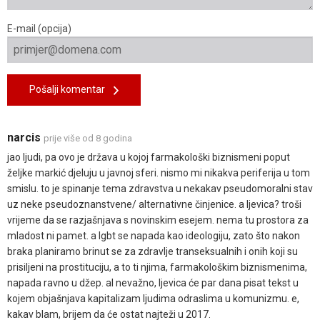
E-mail (opcija)
Pošalji komentar
narcis
prije više od 8 godina
jao ljudi, pa ovo je država u kojoj farmakološki biznismeni poput
željke markić djeluju u javnoj sferi. nismo mi nikakva periferija u tom
smislu. to je spinanje tema zdravstva u nekakav pseudomoralni stav
uz neke pseudoznanstvene/ alternativne činjenice. a ljevica? troši
vrijeme da se razjašnjava s novinskim esejem. nema tu prostora za
mladost ni pamet. a lgbt se napada kao ideologiju, zato što nakon
braka planiramo brinut se za zdravlje transeksualnih i onih koji su
prisiljeni na prostituciju, a to ti njima, farmakološkim biznismenima,
napada ravno u džep. al nevažno, ljevica će par dana pisat tekst u
kojem objašnjava kapitalizam ljudima odraslima u komunizmu. e,
kakav blam, brijem da će ostat najteži u 2017.