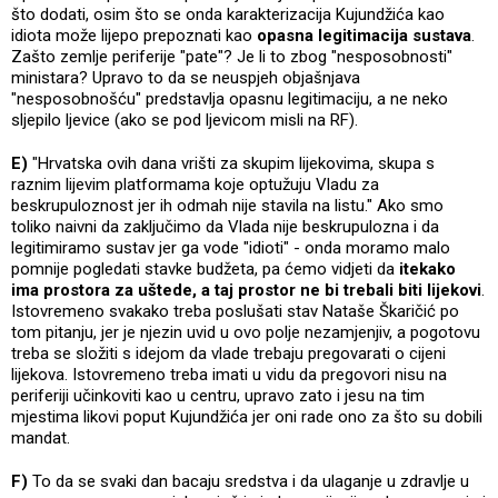
što dodati, osim što se onda karakterizacija Kujundžića kao
idiota može lijepo prepoznati kao
opasna legitimacija sustava
.
Zašto zemlje periferije "pate"? Je li to zbog "nesposobnosti"
ministara? Upravo to da se neuspjeh objašnjava
"nesposobnošću" predstavlja opasnu legitimaciju, a ne neko
sljepilo ljevice (ako se pod ljevicom misli na RF).
E)
"Hrvatska ovih dana vrišti za skupim lijekovima, skupa s
raznim lijevim platformama koje optužuju Vladu za
beskrupuloznost jer ih odmah nije stavila na listu." Ako smo
toliko naivni da zaključimo da Vlada nije beskrupulozna i da
legitimiramo sustav jer ga vode "idioti" - onda moramo malo
pomnije pogledati stavke budžeta, pa ćemo vidjeti da
itekako
ima prostora za uštede, a taj prostor ne bi trebali biti lijekovi
.
Istovremeno svakako treba poslušati stav Nataše Škaričić po
tom pitanju, jer je njezin uvid u ovo polje nezamjenjiv, a pogotovu
treba se složiti s idejom da vlade trebaju pregovarati o cijeni
lijekova. Istovremeno treba imati u vidu da pregovori nisu na
periferiji učinkoviti kao u centru, upravo zato i jesu na tim
mjestima likovi poput Kujundžića jer oni rade ono za što su dobili
mandat.
F)
To da se svaki dan bacaju sredstva i da ulaganje u zdravlje u