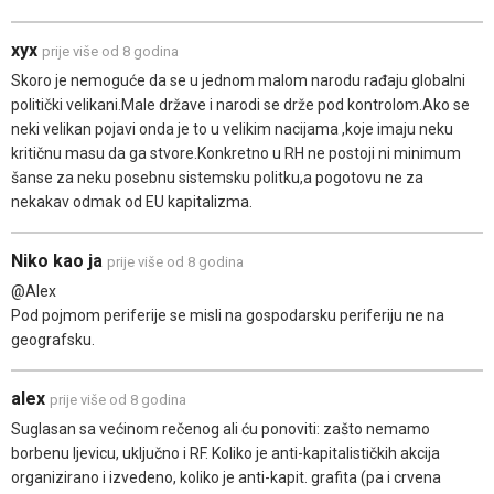
xyx
prije više od 8 godina
Skoro je nemoguće da se u jednom malom narodu rađaju globalni
politički velikani.Male države i narodi se drže pod kontrolom.Ako se
neki velikan pojavi onda je to u velikim nacijama ,koje imaju neku
kritičnu masu da ga stvore.Konkretno u RH ne postoji ni minimum
šanse za neku posebnu sistemsku politku,a pogotovu ne za
nekakav odmak od EU kapitalizma.
Niko kao ja
prije više od 8 godina
@Alex
Pod pojmom periferije se misli na gospodarsku periferiju ne na
geografsku.
alex
prije više od 8 godina
Suglasan sa većinom rečenog ali ću ponoviti: zašto nemamo
borbenu ljevicu, uključno i RF. Koliko je anti-kapitalističkih akcija
organizirano i izvedeno, koliko je anti-kapit. grafita (pa i crvena