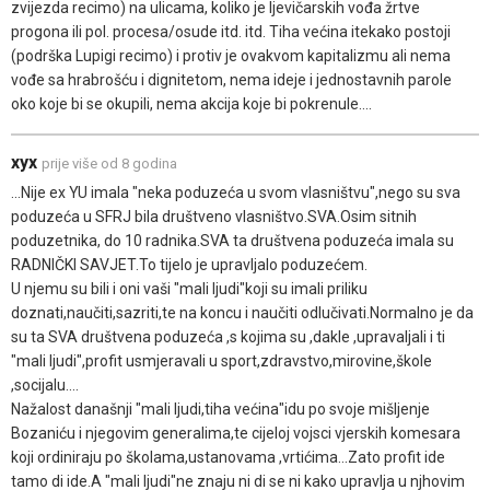
zvijezda recimo) na ulicama, koliko je ljevičarskih vođa žrtve
progona ili pol. procesa/osude itd. itd. Tiha većina itekako postoji
(podrška Lupigi recimo) i protiv je ovakvom kapitalizmu ali nema
vođe sa hrabrošću i dignitetom, nema ideje i jednostavnih parole
oko koje bi se okupili, nema akcija koje bi pokrenule....
xyx
prije više od 8 godina
...Nije ex YU imala "neka poduzeća u svom vlasništvu",nego su sva
poduzeća u SFRJ bila društveno vlasništvo.SVA.Osim sitnih
poduzetnika, do 10 radnika.SVA ta društvena poduzeća imala su
RADNIČKI SAVJET.To tijelo je upravljalo poduzećem.
U njemu su bili i oni vaši "mali ljudi"koji su imali priliku
doznati,naučiti,sazriti,te na koncu i naučiti odlučivati.Normalno je da
su ta SVA društvena poduzeća ,s kojima su ,dakle ,upravaljali i ti
"mali ljudi",profit usmjeravali u sport,zdravstvo,mirovine,škole
,socijalu....
Nažalost današnji "mali ljudi,tiha većina"idu po svoje mišljenje
Bozaniću i njegovim generalima,te cijeloj vojsci vjerskih komesara
koji ordiniraju po školama,ustanovama ,vrtićima...Zato profit ide
tamo di ide.A "mali ljudi"ne znaju ni di se ni kako upravlja u njhovim