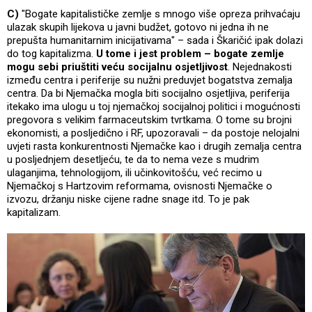
C)
"Bogate kapitalističke zemlje s mnogo više opreza prihvaćaju
ulazak skupih lijekova u javni budžet, gotovo ni jedna ih ne
prepušta humanitarnim inicijativama" – sada i Škaričić ipak dolazi
do tog kapitalizma.
U tome i jest problem – bogate zemlje
mogu sebi priuštiti veću socijalnu osjetljivost
. Nejednakosti
između centra i periferije su nužni preduvjet bogatstva zemalja
centra. Da bi Njemačka mogla biti socijalno osjetljiva, periferija
itekako ima ulogu u toj njemačkoj socijalnoj politici i mogućnosti
pregovora s velikim farmaceutskim tvrtkama. O tome su brojni
ekonomisti, a posljedično i RF, upozoravali – da postoje nelojalni
uvjeti rasta konkurentnosti Njemačke kao i drugih zemalja centra
u posljednjem desetljeću, te da to nema veze s mudrim
ulaganjima, tehnologijom, ili učinkovitošću, već recimo u
Njemačkoj s Hartzovim reformama, ovisnosti Njemačke o
izvozu, držanju niske cijene radne snage itd. To je pak
kapitalizam.