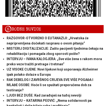
S
RODNE NOVICE
RAZGOVOR-OTVORENO O EUTANAZIJI: „Hrvatska će
nepripremljena dočekati raspravu o ovom pitanju“
MISTERIJ DIGITALIZACIJE: Zašto pacijenti tjednima čekaju na
rehabilitaciju i pomagala zbog sporosti pošte?
INTERVJU – IVANA KALOGJERA: „Sve više žena s rakom mora
preko veze tražiti pretrage i tretman“
UZ VISOKE CIJENE: Novi lijekovi koji usporavaju Alzheimer
ipak polako dolaze u Europu
RAK DEBELOG I ZAVRŠNOG CRIJEVA SVE VIŠE POGAĐA I
MLAĐE OSOBE: Hoće li se spuštati preporučena dob za
testiranje?
LJUDI BEZ DUŠE: Kad zarađuješ na tuđoj nevolji
INTERVJU – KATARINA PEOVIĆ: „Nema solidarnosti pa
kapitalisti i dalje trljaju ruke i profitiraju“