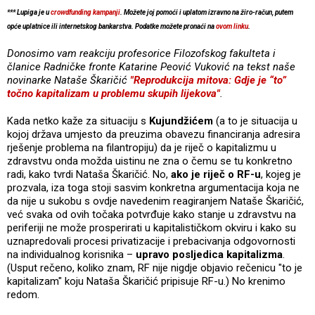
*** Lupiga je u
crowdfunding kampanji
. Možete joj pomoći i uplatom izravno na žiro-račun, putem
opće uplatnice ili internetskog bankarstva. Podatke možete pronaći na
ovom linku
.
Donosimo vam reakciju profesorice Filozofskog fakulteta i
članice Radničke fronte Katarine Peović Vuković na tekst naše
novinarke Nataše Škaričić
"Reprodukcija mitova: Gdje je “to”
točno kapitalizam u problemu skupih lijekova"
.
Kada netko kaže za situaciju s
Kujundžićem
(a to je situacija u
kojoj država umjesto da preuzima obavezu financiranja adresira
rješenje problema na filantropiju) da je riječ o kapitalizmu u
zdravstvu onda možda uistinu ne zna o čemu se tu konkretno
radi, kako tvrdi Nataša Škaričić. No,
ako je riječ o RF-u
, kojeg je
prozvala, iza toga stoji sasvim konkretna argumentacija koja ne
da nije u sukobu s ovdje navedenim reagiranjem Nataše Škaričić,
već svaka od ovih točaka potvrđuje kako stanje u zdravstvu na
periferiji ne može prosperirati u kapitalističkom okviru i kako su
uznapredovali procesi privatizacije i prebacivanja odgovornosti
na individualnog korisnika –
upravo posljedica kapitalizma
.
(Usput rečeno, koliko znam, RF nije nigdje objavio rečenicu "to je
kapitalizam" koju Nataša Škaričić pripisuje RF-u.) No krenimo
redom.