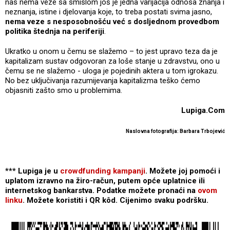
nas nema veze sa smislom još je jedna varijacija odnosa znanja i
neznanja, istine i djelovanja koje, to treba postati svima jasno,
nema veze s nesposobnošću već s dosljednom provedbom
politika štednja na periferiji
.
Ukratko u onom u čemu se slažemo – to jest upravo teza da je
kapitalizam sustav odgovoran za loše stanje u zdravstvu, ono u
čemu se ne slažemo - uloga je pojedinih aktera u tom igrokazu.
No bez uključivanja razumijevanja kapitalizma teško ćemo
objasniti zašto smo u problemima.
Lupiga.Com
Naslovna fotografija: Barbara Trbojević
*** Lupiga je u
crowdfunding kampanji
. Možete joj pomoći i
uplatom izravno na žiro-račun, putem opće uplatnice ili
internetskog bankarstva. Podatke možete pronaći na
ovom
linku
. Možete koristiti i QR kôd. Cijenimo svaku podršku.