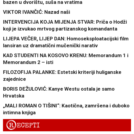
bazen u dvorištu, suša na vratima
VIKTOR IVANČIĆ: Nazad naši
INTERVENCIJA KOJA MIJENJA STVAR: Priča o Hodži
koji je izvukao mrtvog partizanskog komandanta
LIJEPA VEČER, LIJEP DAN: Homoseksploatacijski film
lansiran uz dramatični mučenički narativ
KAD STUDENTI NA KOSOVO KRENU: Memorandum 1 i
Memorandum 2 – isti
FILOZOFIJA PALANKE: Estetski kriteriji huliganske
zajednice
BORIS DEŽULOVIĆ: Kanye Westu ostala je samo
Hrvatska
„MALI ROMAN O TIŠINI“: Kaotična, zamršena i duboko
intimna knjiga
R
ECEPTI