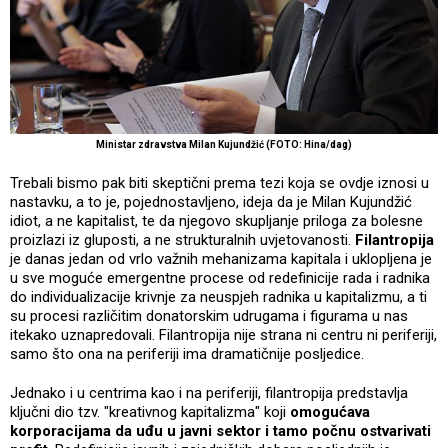
Ministar zdravstva Milan Kujundžić (FOTO: Hina/dag)
Trebali bismo pak biti skeptični prema tezi koja se ovdje iznosi u
nastavku, a to je, pojednostavljeno, ideja da je Milan Kujundžić
idiot, a ne kapitalist, te da njegovo skupljanje priloga za bolesne
proizlazi iz gluposti, a ne strukturalnih uvjetovanosti.
Filantropija
je danas jedan od vrlo važnih mehanizama kapitala i uklopljena je
u sve moguće emergentne procese od redefinicije rada i radnika
do individualizacije krivnje za neuspjeh radnika u kapitalizmu, a ti
su procesi različitim donatorskim udrugama i figurama u nas
itekako uznapredovali. Filantropija nije strana ni centru ni periferiji,
samo što ona na periferiji ima dramatičnije posljedice.
Jednako i u centrima kao i na periferiji, filantropija predstavlja
ključni dio tzv. "kreativnog kapitalizma" koji
omogućava
korporacijama da uđu u javni sektor i tamo počnu ostvarivati