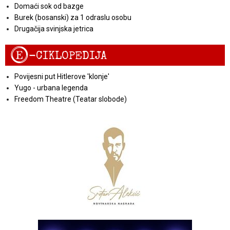
Domaći sok od bazge
Burek (bosanski) za 1 odraslu osobu
Drugačija svinjska jetrica
E
-CIKLOPEDIJA
Povijesni put Hitlerove 'klonje'
Yugo - urbana legenda
Freedom Theatre (Teatar slobode)