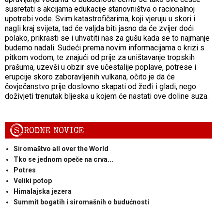
susretati s akcijama edukacije stanovništva o racionalnoj
upotrebi vode. Svim katastrofičarima, koji vjeruju u skori i
nagli kraj svijeta, tad će valjda biti jasno da će zvijer doći
polako, prikrasti se i uhvatiti nas za gušu kada se to najmanje
budemo nadali. Sudeći prema novim informacijama o krizi s
pitkom vodom, te znajući od prije za uništavanje tropskih
prašuma, uzevši u obzir sve učestalije poplave, potrese i
erupcije skoro zaboravljenih vulkana, očito je da će
čovječanstvo prije doslovno skapati od žeđi i gladi, nego
doživjeti trenutak bljeska u kojem će nastati ove doline suza.
S
RODNE NOVICE
Siromaštvo all over the World
Tko se jednom opeče na crva...
Potres
Veliki potop
Himalajska jezera
Summit bogatih i siromašnih o budućnosti