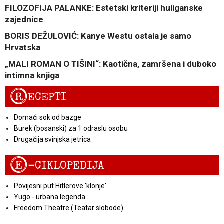
FILOZOFIJA PALANKE: Estetski kriteriji huliganske
zajednice
BORIS DEŽULOVIĆ: Kanye Westu ostala je samo
Hrvatska
„MALI ROMAN O TIŠINI“: Kaotična, zamršena i duboko
intimna knjiga
R
ECEPTI
Domaći sok od bazge
Burek (bosanski) za 1 odraslu osobu
Drugačija svinjska jetrica
E
-CIKLOPEDIJA
Povijesni put Hitlerove 'klonje'
Yugo - urbana legenda
Freedom Theatre (Teatar slobode)