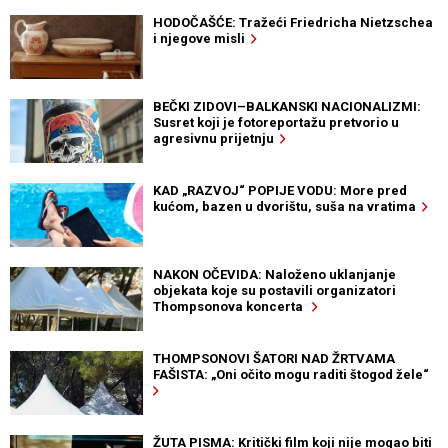
HODOČAŠĆE: Tražeći Friedricha Nietzschea
i njegove misli
BEČKI ZIDOVI–BALKANSKI NACIONALIZMI:
Susret koji je fotoreportažu pretvorio u
agresivnu prijetnju
KAD „RAZVOJ“ POPIJE VODU: More pred
kućom, bazen u dvorištu, suša na vratima
NAKON OČEVIDA: Naloženo uklanjanje
objekata koje su postavili organizatori
Thompsonova koncerta
THOMPSONOVI ŠATORI NAD ŽRTVAMA
FAŠISTA: „Oni očito mogu raditi štogod žele“
ŽUTA PISMA: Kritički film koji nije mogao biti