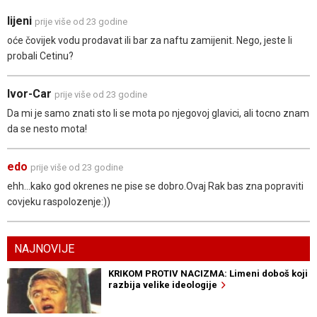
lijeni
prije više od 23 godine
oće čovijek vodu prodavat ili bar za naftu zamijenit. Nego, jeste li
probali Cetinu?
Ivor-Car
prije više od 23 godine
Da mi je samo znati sto li se mota po njegovoj glavici, ali tocno znam
da se nesto mota!
edo
prije više od 23 godine
ehh...kako god okrenes ne pise se dobro.Ovaj Rak bas zna popraviti
covjeku raspolozenje:))
NAJNOVIJE
KRIKOM PROTIV NACIZMA: Limeni doboš koji
razbija velike ideologije