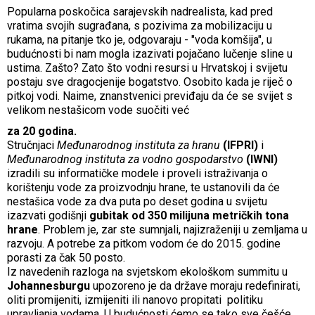
Popularna poskočica sarajevskih nadrealista, kad pred
vratima svojih sugrađana, s pozivima za mobilizaciju u
rukama, na pitanje tko je, odgovaraju - "voda komšija", u
budućnosti bi nam mogla izazivati pojačano lučenje sline u
ustima. Zašto? Zato što vodni resursi u Hrvatskoj i svijetu
postaju sve dragocjenije bogatstvo. Osobito kada je riječ o
pitkoj vodi. Naime, znanstvenici previđaju da će se svijet s
velikom nestašicom vode suočiti već
za 20 godina.
Stručnjaci
Međunarodnog instituta za hranu
(IFPRI)
i
Međunarodnog instituta za vodno gospodarstvo
(IWNI)
izradili su informatičke modele i proveli istraživanja o
korištenju vode za proizvodnju hrane, te ustanovili da će
nestašica vode za dva puta po deset godina u svijetu
izazvati godišnji
gubitak od 350 milijuna metričkih tona
hrane
. Problem je, zar ste sumnjali, najizraženiji u zemljama u
razvoju. A potrebe za pitkom vodom će do 2015. godine
porasti za čak 50 posto.
Iz navedenih razloga na svjetskom ekološkom summitu u
Johannesburgu
upozoreno je da države moraju redefinirati,
oliti promijeniti, izmijeniti ili nanovo propitati politiku
upravljanja vodama. U budućnosti ćemo se tako sve češće