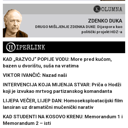
KOLUMNA
ZDENKO DUKA
DRUGO MIŠLJENJE ZDENKA DUKE: Dijaspora kao
politički projekt HDZ-a
H
IPERLINK
KAD „RAZVOJ“ POPIJE VODU: More pred kućom,
bazen u dvorištu, suša na vratima
VIKTOR IVANČIĆ: Nazad naši
INTERVENCIJA KOJA MIJENJA STVAR: Priča o Hodži
koji je izvukao mrtvog partizanskog komandanta
LIJEPA VEČER, LIJEP DAN: Homoseksploatacijski film
lansiran uz dramatični mučenički narativ
KAD STUDENTI NA KOSOVO KRENU: Memorandum 1 i
Memorandum 2 – isti