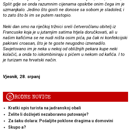
Split gdje se onda razumnim cijenama opskrbe onim čega im je
uzmanjkalo. Jedino što gosti ne donose sa sobom je sladoled, i
to zato što bi im se putem rastopio.
Neki dan smo na riječkoj tržnici sreli četveročlanu obitelj iz
Francuske koja je u jutarnjim satima htjela doručkovati, ali u
našim kafićima se ne nudi ništa osim pića, pa čak ni konfekcijski
pakirani croasan, što je te goste neugodno iznenadilo.
Savjetovano im je neka u nekoj od obližnjih pekara kupe neki
kolačić, a onda to iskombiniraju s pićem u nekom od kafića. I to
je turizam na hrvatski način.
Vjesnik,
28. srpanj
S
RODNE NOVICE
Kratki opis turista na jadranskoj obali
Želite li doživjeti nezaboravno putovanje?
Za šaku dolara: Pošaljite poklone dragima u domovini
Skupo a?