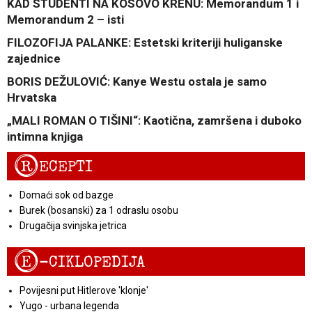
KAD STUDENTI NA KOSOVO KRENU: Memorandum 1 i
Memorandum 2 – isti
FILOZOFIJA PALANKE: Estetski kriteriji huliganske
zajednice
BORIS DEŽULOVIĆ: Kanye Westu ostala je samo
Hrvatska
„MALI ROMAN O TIŠINI“: Kaotična, zamršena i duboko
intimna knjiga
R
ECEPTI
Domaći sok od bazge
Burek (bosanski) za 1 odraslu osobu
Drugačija svinjska jetrica
E
-CIKLOPEDIJA
Povijesni put Hitlerove 'klonje'
Yugo - urbana legenda