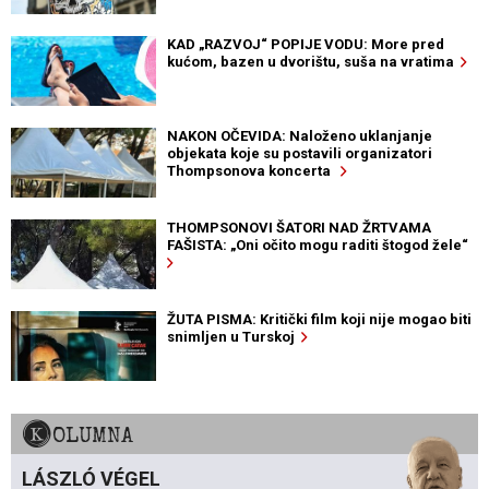
KAD „RAZVOJ“ POPIJE VODU: More pred
kućom, bazen u dvorištu, suša na vratima
NAKON OČEVIDA: Naloženo uklanjanje
objekata koje su postavili organizatori
Thompsonova koncerta
THOMPSONOVI ŠATORI NAD ŽRTVAMA
FAŠISTA: „Oni očito mogu raditi štogod žele“
ŽUTA PISMA: Kritički film koji nije mogao biti
snimljen u Turskoj
KOLUMNA
LÁSZLÓ VÉGEL