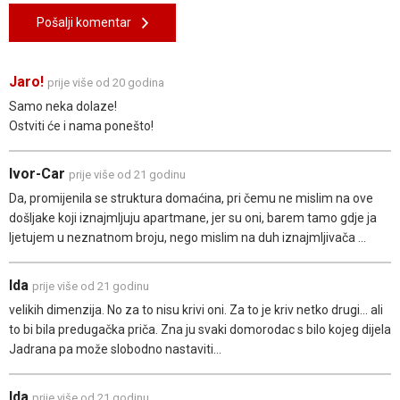
Pošalji komentar
Jaro!
prije više od 20 godina
Samo neka dolaze!
Ostviti će i nama ponešto!
Ivor-Car
prije više od 21 godinu
Da, promijenila se struktura domaćina, pri čemu ne mislim na ove
došljake koji iznajmljuju apartmane, jer su oni, barem tamo gdje ja
ljetujem u neznatnom broju, nego mislim na duh iznajmljivača ...
Ida
prije više od 21 godinu
velikih dimenzija. No za to nisu krivi oni. Za to je kriv netko drugi... ali
to bi bila predugačka priča. Zna ju svaki domorodac s bilo kojeg dijela
Jadrana pa može slobodno nastaviti...
Ida
prije više od 21 godinu