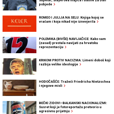
Supetar, Slayerova majica i batine za Dan
pobjede
ROMEO I JULIJA NA SELU: Knjiga kojoj se
vraćam i koja nikad nije iznevjerila
POLEMIKA (BIVŠE) NAVIJAČICE: Kako sam
(zasad) prestala navijati za hrvatsku
reprezentaciju
KRIKOM PROTIV NACIZMA: Limeni doboš koji
razbija velike ideologije
HODOČAŠĆE: Tražeći Friedricha Nietzschea
i njegove misli
BEČKI ZIDOVI–BALKANSKI NACIONALIZMI:
Susret koji je fotoreportažu pretvorio u
agresivnu prijetnju