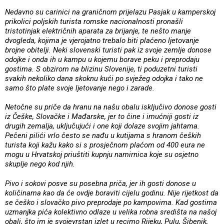
Nedavno su carinici na graničnom prijelazu Pasjak u kamperskoj
prikolici poljskih turista romske nacionalnosti pronašli
tristotinjak električnih aparata za brijanje, te nešto manje
dvogleda, kojima je vjerojatno trebalo biti plaćeno ljetovanje
brojne obitelji. Neki slovenski turisti pak iz svoje zemlje donose
odojke i onda ih u kampu u kojemu borave peku i preprodaju
gostima. S obzirom na blizinu Slovenije, ti poduzetni turisti
svakih nekoliko dana skoknu kući po svježeg odojka i tako ne
samo što plate svoje ljetovanje nego i zarade.
Netočne su priče da hranu na našu obalu isključivo donose gosti
iz Češke, Slovačke i Mađarske, jer to čine i imućniji gosti iz
drugih zemalja, uključujući i one koji dolaze svojim jahtama.
Pečeni pilići vrlo često se nađu u kutijama s hranom čeških
turista koji kažu kako si s prosječnom plaćom od 400 eura ne
mogu u Hrvatskoj priuštiti kupnju namirnica koje su osjetno
skuplje nego kod njih.
Pivo i sokovi posve su posebna priča, jer ih gosti donose u
količinama kao da će ovdje boraviti cijelu godinu. Nije rijetkost da
se češko i slovačko pivo preprodaje po kampovima. Kad gostima
uzmanjka pića kolektivno odlaze u velika robna središta na našoj
obali, što im je svojevrstan izlet u recimo Rijeku, Pulu, Šibenik,