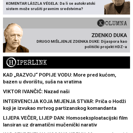
KOMENTAR LÁSZLA VÉGELA: Da li se autokratski
sistem može srušiti pravnim sredstvima?
KOLUMNA
ZDENKO DUKA
DRUGO MIŠLJENJE ZDENKA DUKE: Dijaspora kao
politički projekt HDZ-a
H
IPERLINK
KAD „RAZVOJ“ POPIJE VODU: More pred kućom,
bazen u dvorištu, suša na vratima
VIKTOR IVANČIĆ: Nazad naši
INTERVENCIJA KOJA MIJENJA STVAR: Priča o Hodži
koji je izvukao mrtvog partizanskog komandanta
LIJEPA VEČER, LIJEP DAN: Homoseksploatacijski film
lansiran uz dramatični mučenički narativ