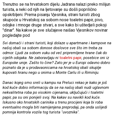
Trenutno se na hrvatskom dijelu Jadrana nalazi preko milijun
turista, a neki od njih na ljetovanje su došli poprilično
opskrbljeni. Prema pisanju Vjesnika, strani turisti zbog
skupoće u Hrvatskoj sa sobom nose toaletni papir, pivo,
odojke i mnoge druge stvari, a sve kako bi uštedjeli pokoji
"dinar". Na kakve je sve slučajeve naišao Vjesnikov novinar
pogledajte pod
Svi domaći i strani turisti, koji dolaze u apartmane i kampove na
našoj obali sa sobom donose doslovce sve što im treba za
odmor. Ljudi za sobom vuku od već pripremljene hrane čak do
cijelih odojaka. Ne zaboravljaju ni
toaletni papir
, posebice oni iz
Europske unije. Zašto to čine? Zato jer je u Europi odavno dobro
poznato da je u prodavaonicama na hrvatskoj obali skuplje
kupovati hranu nego u onima u Monte Carlu ili u Riminiju.
Danac kojeg smo sreli u kampu na Preluci rekao je kako je još
kod kuće dobio informaciju da se na našoj obali nudi uglavnom
nekvalitetna roba po visokim cijenama, uključujući i toaletni
papir, pa su oni ponijeli svoj. Na kakav su navikli kod kuće.
Iskusno oko hrvatskih carinika u trenu procijeni koja bi roba
eventualno mogla biti namijenjena preprodaji, pa onda uslijedi
pomnija kontrola vozila tog turista "uvoznika".