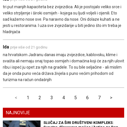
tri put manjih kapaciteta bez zvijezdica. Ali je postojalo veliko srce i
veliko strpljenje i široki osmijeh - kojega su ljudi voljeli i cijenili. Eto
sad kažemo nose sve. Pa naravno da nose. Oni dolaze kuhati a ne
jesti u restoranima. I uza sve zvjezdarije u biti jedino što im treba je
hladnjača
Ida
prije više od 21 godinu
na hrvatskom Jadranu danas imaju zvijezdice, kablovsku, klime i
svašta ali nemaju onaj topao osmijeh i domaćina koji će za njih ulovit
ribu i ispeć ju opet za njih na gradele. To su bile seljačine - ali mislim
da je onda puno veća država živjela s puno većim prihodom od
turizma na račun ondašnjih
<
1
2
3
4
5
6
7
>
NAJNOVIJE
SLUČAJ ZA ŠIRI DRUŠTVENI KOMPLEKS: