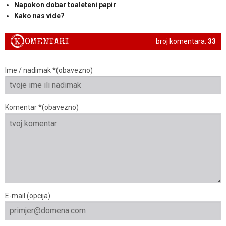
Napokon dobar toaleteni papir
Kako nas vide?
K
OMENTARI
broj komentara:
33
Ime / nadimak *(obavezno)
Komentar *(obavezno)
E-mail (opcija)