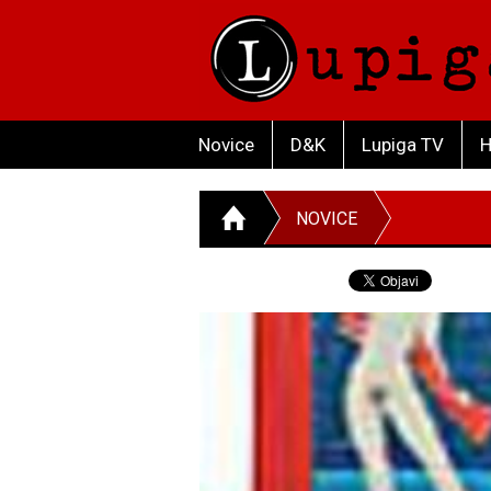
Novice
D&K
Lupiga TV
H
NOVICE