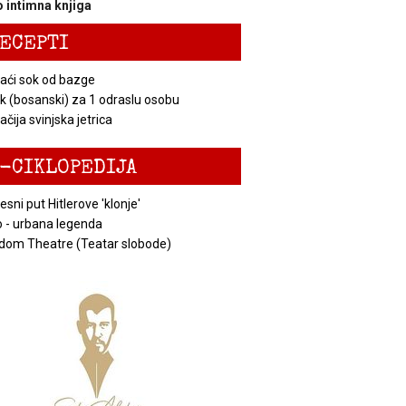
 intimna knjiga
ECEPTI
ći sok od bazge
k (bosanski) za 1 odraslu osobu
čija svinjska jetrica
-CIKLOPEDIJA
esni put Hitlerove 'klonje'
 - urbana legenda
dom Theatre (Teatar slobode)