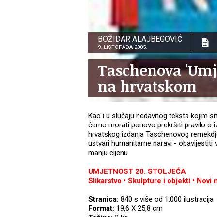
BOŽIDAR ALAJBEGOVIĆ
9. LISTOPADA 2005.
Taschenova 'Umje
na hrvatskom
Kao i u slučaju nedavnog teksta kojim smo
ćemo morati ponovo prekršiti pravilo o 
hrvatskog izdanja Taschenovog remekdjel
ustvari humanitarne naravi - obavijestiti
manju cijenu
UMJETNOST 20. STOLJEĆA
Slikarstvo • Skulpture i objekti • Novi 
Stranica:
840 s više od 1.000 ilustracija
Format:
19,6 X 25,8 cm