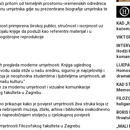
jući pritom od temeljnih prostorno-vremenskih odrednica.
onu umjetnika gdje su prezentirane biografije umjetnika te
H
KAD „R
nost primjerena širokoj publici, stručnost i iscrpnost uz
kućom,
ijalu knjige da posluži kao referentni materijal i u
mnogobrojne reprodukcije
VIKTOR
INTERV
Hodži 
koman
nih pregleda moderne umjetnosti. Knjiga uglednog
LIJEPA
du sada stiže u našu sredinu, sigurno je najcjelovitiji i
Homose
 koja je neophodna studentima i ljubiteljima umjetnosti, ali
dramat
našu kulturu."
KAD S
re za modernu umjetnost i vizualne komunikacije
Memora
og fakulteta u Zagrebu
FILOZO
 prikazuje kako je povijest umjetnosti živa struka koja iz
huliga
ebrojenih muzeja, zbirki, arhiva i biblioteka svakodnevno
BORIS 
ku o najneobičnijem stoljeću u cjelokupnoj povijesti
Hrvats
 umjetnosti Filozofskog fakulteta u Zagrebu
„MALI 