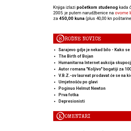
Knjiga izlazi
početkom studenog
kada ć
2005. je putem narudžbenice na
ovome l
za
450,00 kuna
(plus 40,00 kn poštarine
S
RODNE NOVICE
Sarajevo gdje je nekad bilo - Kako se 
The Birth of Bojan
Humanitarna Internet aukcija skupoc
Autor romana "Koljivo" bogatiji za 100
V.B.Z.-ov laureat prodavat će se na k
Umjetnošću po glavi
Poginuo Helmut Newton
Prva fotka
Depresionisti
K
OMENTARI