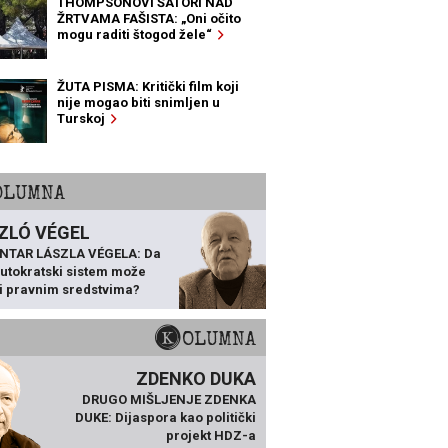
THOMPSONOVI ŠATORI NAD
ŽRTVAMA FAŠISTA: „Oni očito
mogu raditi štogod žele“
ŽUTA PISMA: Kritički film koji
nije mogao biti snimljen u
Turskoj
KOLUMNA
ZLÓ VÉGEL
NTAR LÁSZLA VÉGELA: Da
 autokratski sistem može
ti pravnim sredstvima?
KOLUMNA
ZDENKO DUKA
DRUGO MIŠLJENJE ZDENKA
DUKE: Dijaspora kao politički
projekt HDZ-a