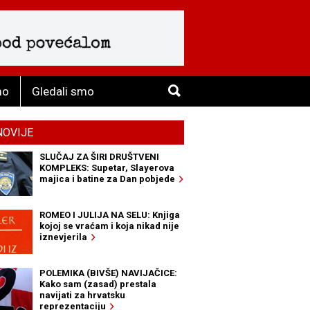
mo
Gledali smo
NOVIJE
SLUČAJ ZA ŠIRI DRUŠTVENI
KOMPLEKS: Supetar, Slayerova
majica i batine za Dan pobjede
ROMEO I JULIJA NA SELU: Knjiga
kojoj se vraćam i koja nikad nije
iznevjerila
POLEMIKA (BIVŠE) NAVIJAČICE:
Kako sam (zasad) prestala
navijati za hrvatsku
reprezentaciju