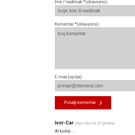
Ime / nadimak *(obavezno)
Komentar *(obavezno)
E-mail (opcija)
Pošalji komentar
Ivor-Car
prije više od 20 godina
Al košta ...