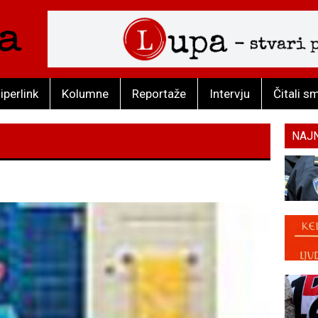
iperlink
Kolumne
Reportaže
Intervju
Čitali s
NAJ