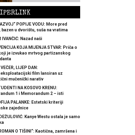
IPERLINK
AZVOJ“ POPIJE VODU: More pred
 bazen u dvorištu, suša na vratima
 IVANČIĆ: Nazad naši
ENCIJA KOJA MIJENJA STVAR: Priča o
koji je izvukao mrtvog partizanskog
danta
 VEČER, LIJEP DAN:
ksploatacijski film lansiran uz
ični mučenički narativ
TUDENTI NA KOSOVO KRENU:
ndum 1 i Memorandum 2 – isti
FIJA PALANKE: Estetski kriteriji
nske zajednice
DEŽULOVIĆ: Kanye Westu ostala je samo
ka
ROMAN O TIŠINI“: Kaotična, zamršena i