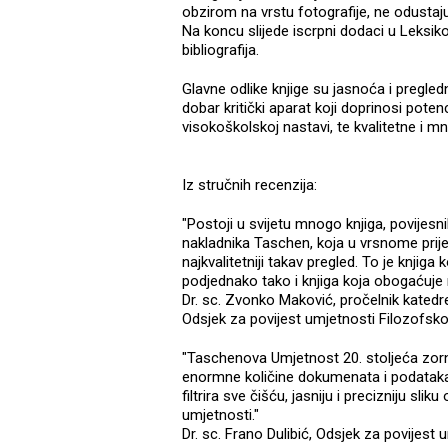
obzirom na vrstu fotografije, ne odusta
Na koncu slijede iscrpni dodaci u Leksik
bibliografija.
Glavne odlike knjige su jasnoća i pregled
dobar kritički aparat koji doprinosi potenc
visokoškolskoj nastavi, te kvalitetne i 
Iz stručnih recenzija:
"Postoji u svijetu mnogo knjiga, povijes
nakladnika Taschen, koja u vrsnome prijevo
najkvalitetniji takav pregled. To je knjiga
podjednako tako i knjiga koja obogaćuje 
Dr. sc. Zvonko Maković, pročelnik kated
Odsjek za povijest umjetnosti Filozofsk
"Taschenova Umjetnost 20. stoljeća zorno
enormne količine dokumenata i podataka n
filtrira sve čišću, jasniju i precizniju sli
umjetnosti."
Dr. sc. Frano Dulibić, Odsjek za povijest