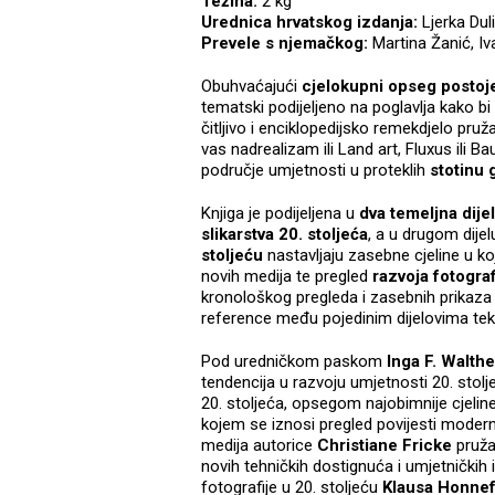
Težina:
2 kg
Urednica hrvatskog izdanja:
Ljerka Duli
Prevele s njemačkog:
Martina Žanić, Iv
Obuhvaćajući
cjelokupni opseg postoj
tematski podijeljeno na poglavlja kako bi
čitljivo i enciklopedijsko remekdjelo pr
vas nadrealizam ili Land art, Fluxus ili B
područje umjetnosti u proteklih
stotinu 
Knjiga je podijeljena u
dva temeljna dije
slikarstva 20. stoljeća
, a u drugom dije
stoljeću
nastavljaju zasebne cjeline u k
novih medija te pregled
razvoja fotograf
kronološkog pregleda i zasebnih prikaza 
reference među pojedinim dijelovima tek
Pod uredničkom paskom
Inga F. Walthe
tendencija u razvoju umjetnosti 20. stolj
20. stoljeća, opsegom najobimnije cjeline u
kojem se iznosi pregled povijesti modern
medija autorice
Christiane Fricke
pruža
novih tehničkih dostignuća i umjetničkih in
fotografije u 20. stoljeću
Klausa Honne