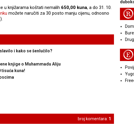
duboko
e u knjižarama koštati nemalih
650,00 kuna
, a do 31. 10.
R
inku
možete naručiti za 30 posto manju cijenu, odnosno
).
Doma
Bure
Druga
slavilo i kako se šenlučilo?
E
jene knjige o Muhammadu Aliju
Povij
 tisuća kuna!
Yugo
ioscima
Free
broj komentara:
1