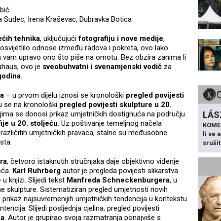
bić
a Sudec, Irena Kraševac, Dubravka Botica
ećih tehnika
, uključujući
fotografiju i nove medije
,
 osvijetlilo odnose između radova i pokreta, ovo lako
uža vam upravo ono što piše na omotu. Bez obzira zanima li
auhaus, ovo je
sveobuhvatni i svenamjenski vodič
za
godina
.
la
– u prvom dijelu iznosi se kronološki
pregled povijesti
lu se na kronološki
pregled povijesti skulpture u 20.
ojima se donosi prikaz umjetničkih dostignuća na području
LÁS
ije u 20. stoljeću
. Uz poštivanje temeljnog načela
KOME
različitih umjetničkih pravaca, stalne su međusobne
li se
sta.
sruši
ra
, četvoro istaknutih stručnjaka daje objektivno viđenje
eća.
Karl Ruhrberg
autor je pregleda povijesti slikarstva
 knjizi. Slijedi tekst
Manfreda Schneckenburgera
, u
e skulpture. Sistematiziran pregled umjetnosti novih
 prikaz najsuvremenijih umjetničkih tendencija u kontekstu
tencija. Slijedi posljednja cjelina, pregled povijesti
fa
. Autor je grupirao svoja razmatranja ponajviše s