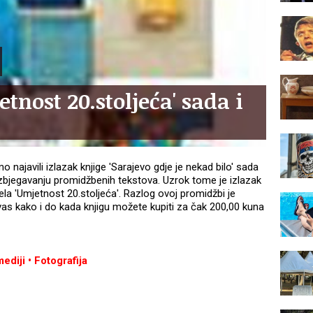
tnost 20.stoljeća' sada i
 najavili izlazak knjige 'Sarajevo gdje je nekad bilo' sada
izbjegavanju promidžbenih tekstova. Uzrok tome je izlazak
a 'Umjetnost 20.stoljeća'. Razlog ovoj promidžbi je
 vas kako i do kada knjigu možete kupiti za čak 200,00 kuna
mediji • Fotografija