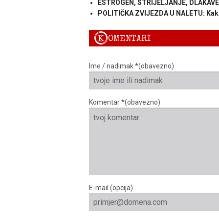
ESTROGEN, STRIJELJANJE, DLAKAVE N
POLITIČKA ZVIJEZDA U NALETU: Kako
K
OMENTARI
Ime / nadimak *(obavezno)
Komentar *(obavezno)
E-mail (opcija)