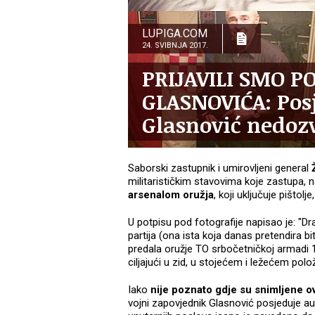
LUPIGA.COM
24. SVIBNJA 2017.
PRIJAVILI SMO PO
GLASNOVIĆA: Posj
Glasnović nedoz
Saborski zastupnik i umirovljeni general
militarističkim stavovima koje zastupa, 
arsenalom oružja
, koji uključuje pištolj
U potpisu pod fotografije napisao je: "D
partija (ona ista koja danas pretendira bi
predala oružje TO srbočetničkoj armadi 1
ciljajući u zid, u stojećem i ležećem polo
Iako
nije poznato gdje su snimljene ov
vojni zapovjednik Glasnović posjeduje a