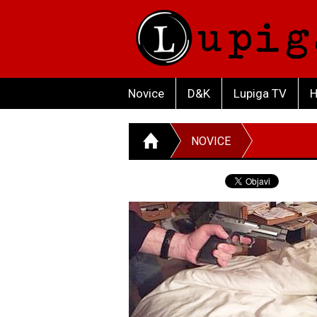
Novice
D&K
Lupiga TV
H
NOVICE