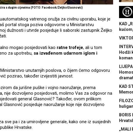
ozira s dugim cijevima (FOTO: Facebook/ŽeljkoGlasnović)
H
uautomatskog vatrenog oružja za civilnu uporabu, koje je
KAD „R
š portal stoga poziva odgovorne u Ministarstvu
kućom,
oj dužnosti i utvrde posjeduje li saborski zastupnik Željko
ati.
VIKTOR
INTERV
egalno mogao posjedovati kao
ratne trofeje
, ali u tom
Hodži 
jeno za upotrebu,
sa izvađenom udarnom iglom i
koman
LIJEPA
 Ministarstvo unutarnjih poslova, o čijem ćemo odgovoru
Homose
ić pozirao, također izvijestiti javnost.
dramat
KAD S
Obzirom da jurišne puške i vojno naoružanje, prema
Memora
a, nije dozvoljeno posjedovati, molimo Vas za odgovor na
jedovati general Glasnović? Također, ovom prilikom
FILOZO
l Glasnović posjeduje naoružanje koje nije dozvoljeno
huliga
BORIS 
Hrvats
za sve pa i za umirovljene generale, kako one iz susjednih
publike Hrvatske.
„MALI 