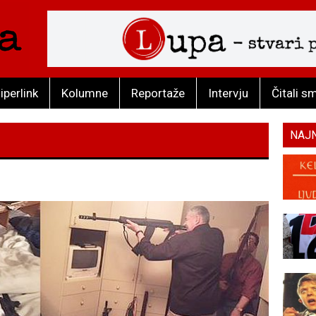
iperlink
Kolumne
Reportaže
Intervju
Čitali s
NAJ