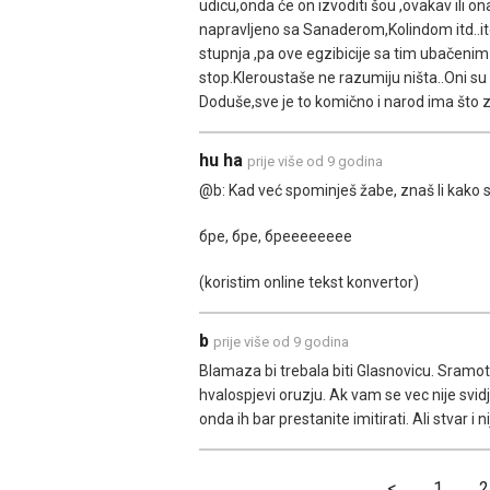
udicu,onda će on izvoditi šou ,ovakav ili ona
napravljeno sa Sanaderom,Kolindom itd..itd
stupnja ,pa ove egzibicije sa tim ubačenim
stop.Kleroustaše ne razumiju ništa..Oni s
Doduše,sve je to komično i narod ima što za
hu ha
prije više od 9 godina
@b: Kad već spominješ žabe, znaš li kako 
бре, бре, бреeeeeeee
(koristim online tekst konvertor)
b
prije više od 9 godina
Blamaza bi trebala biti Glasnovicu. Sramota 
hvalospjevi oruzju. Ak vam se vec nije svid
onda ih bar prestanite imitirati. Ali stvar i 
<
1
2