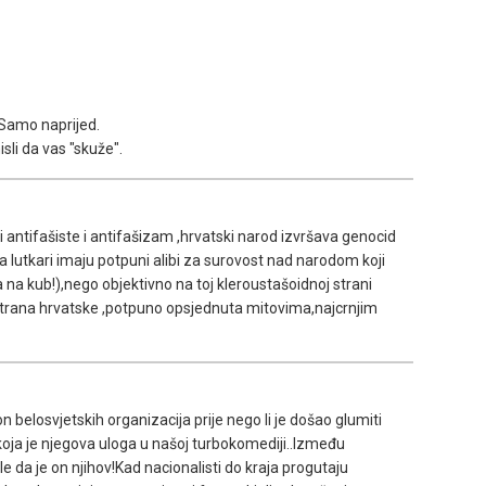
 Samo naprijed.
sli da vas "skuže".
ći antifašiste i antifašizam ,hrvatski narod izvršava genocid
utkari imaju potpuni alibi za surovost nad narodom koji
na kub!),nego objektivno na toj kleroustašoidnoj strani
 strana hrvatske ,potpuno opsjednuta mitovima,najcrnjim
on belosvjetskih organizacija prije nego li je došao glumiti
oja je njegova uloga u našoj turbokomediji..Između
e da je on njihov!Kad nacionalisti do kraja progutaju