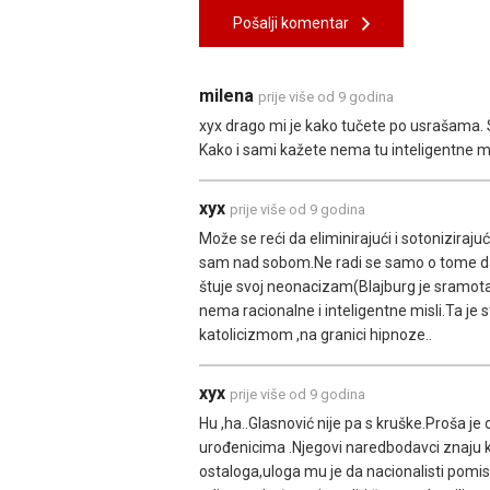
Pošalji komentar
milena
prije više od 9 godina
xyx drago mi je kako tučete po usrašama.
Kako i sami kažete nema tu inteligentne mi
xyx
prije više od 9 godina
Može se reći da eliminirajući i sotoniziraju
sam nad sobom.Ne radi se samo o tome da l
štuje svoj neonacizam(Blajburg je sramota 
nema racionalne i inteligentne misli.Ta je
katolicizmom ,na granici hipnoze..
xyx
prije više od 9 godina
Hu ,ha..Glasnović nije pa s kruške.Proša je 
urođenicima .Njegovi naredbodavci znaju k
ostaloga,uloga mu je da nacionalisti pomisl