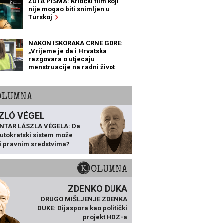
ŽUTA PISMA: Kritički film koji
nije mogao biti snimljen u
Turskoj
NAKON ISKORAKA CRNE GORE:
„Vrijeme je da i Hrvatska
razgovara o utjecaju
menstruacije na radni život
žena“
KOLUMNA
ZLÓ VÉGEL
NTAR LÁSZLA VÉGELA: Da
 autokratski sistem može
ti pravnim sredstvima?
KOLUMNA
ZDENKO DUKA
DRUGO MIŠLJENJE ZDENKA
DUKE: Dijaspora kao politički
projekt HDZ-a