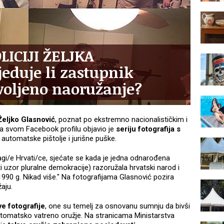
LICIJI ŽELJKA
eduje li zastupnik
voljeno naoružanje?
Željko Glasnović
, poznat po ekstremno nacionalističkim i
na svom Facebook profilu objavio je
seriju fotografija s
e, automatske pištolje i jurišne puške.
ragi/e Hrvati/ce, sjećate se kada je jedna odnarođena
ti uzor pluralne demokracije) razoružala hrvatski narod i
990 g. Nikad više." Na fotografijama Glasnović pozira
žaju.
e fotografije
, one su temelj za osnovanu sumnju da bivši
utomatsko vatreno oružje. Na stranicama Ministarstva