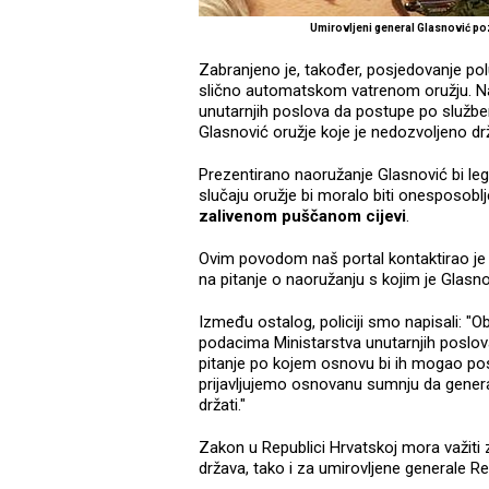
Umirovljeni general Glasnović p
Zabranjeno je, također, posjedovanje pol
slično automatskom vatrenom oružju. Na
unutarnjih poslova da postupe po služben
Glasnović oružje koje je nedozvoljeno drž
Prezentirano naoružanje Glasnović bi l
slučaju oružje bi moralo biti onesposobl
zalivenom puščanom cijevi
.
Ovim povodom naš portal kontaktirao je
na pitanje o naoružanju s kojim je Glasnov
Između ostalog, policiji smo napisali: "
podacima Ministarstva unutarnjih poslov
pitanje po kojem osnovu bi ih mogao pos
prijavljujemo osnovanu sumnju da genera
držati."
Zakon u Republici Hrvatskoj mora važiti 
država, tako i za umirovljene generale Re