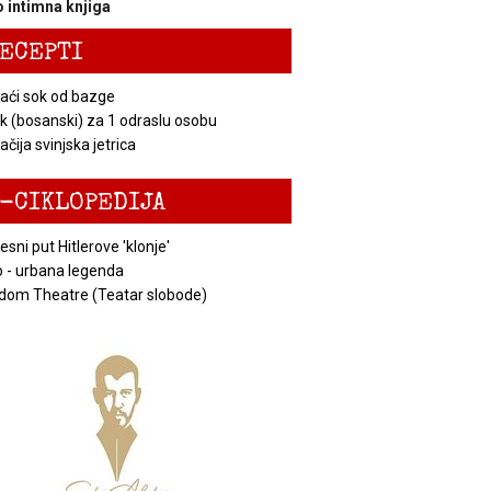
 intimna knjiga
ECEPTI
ći sok od bazge
k (bosanski) za 1 odraslu osobu
čija svinjska jetrica
-CIKLOPEDIJA
esni put Hitlerove 'klonje'
 - urbana legenda
dom Theatre (Teatar slobode)