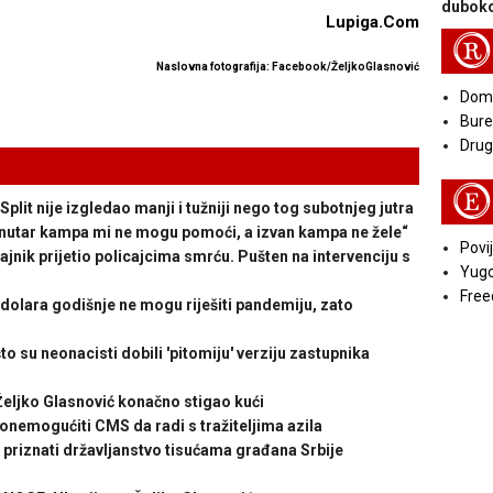
duboko
Lupiga.Com
R
Naslovna fotografija: Facebook/Željko
Glasnović
Doma
Bure
Druga
E
lit nije izgledao manji i tužniji nego tog subotnjeg jutra
ar kampa mi ne mogu pomoći, a izvan kampa ne žele“
Povij
jnik prijetio policajcima smrću. Pušten na intervenciju s
Yugo
Free
i dolara godišnje ne mogu riješiti pandemiju, zato
su neonacisti dobili 'pitomiju' verziju zastupnika
ljko Glasnović konačno stigao kući
nemogućiti CMS da radi s tražiteljima azila
iznati državljanstvo tisućama građana Srbije