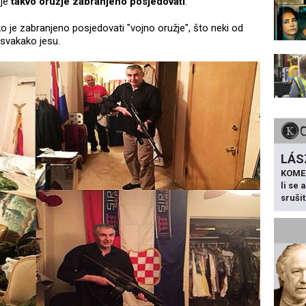
 je
takvo oružje zabranjeno posjedovati
.
o je zabranjeno posjedovati "vojno oružje", što neki od
 svakako jesu.
LÁS
KOME
li se
sruši