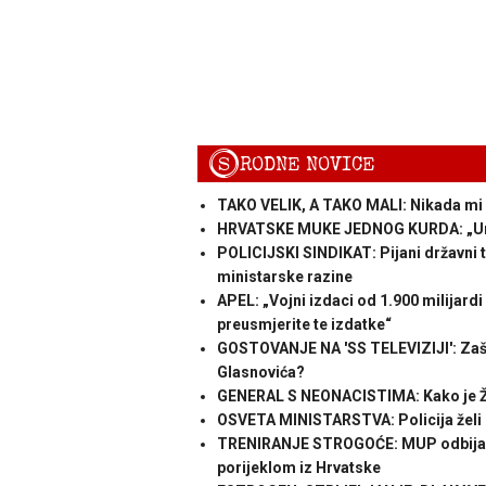
S
RODNE NOVICE
TAKO VELIK, A TAKO MALI: Nikada mi Sp
HRVATSKE MUKE JEDNOG KURDA: „Unut
POLICIJSKI SINDIKAT: Pijani državni ta
ministarske razine
APEL: „Vojni izdaci od 1.900 milijard
preusmjerite te izdatke“
GOSTOVANJE NA 'SS TELEVIZIJI': Zašto 
Glasnovića?
GENERAL S NEONACISTIMA: Kako je Že
OSVETA MINISTARSTVA: Policija želi o
TRENIRANJE STROGOĆE: MUP odbija pr
porijeklom iz Hrvatske