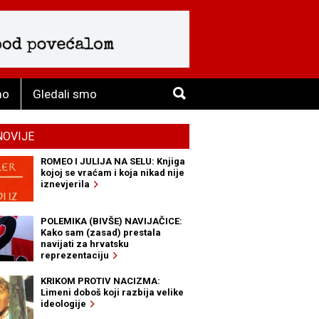
mo
Gledali smo
NOVIJE
ROMEO I JULIJA NA SELU: Knjiga
kojoj se vraćam i koja nikad nije
iznevjerila
POLEMIKA (BIVŠE) NAVIJAČICE:
Kako sam (zasad) prestala
navijati za hrvatsku
reprezentaciju
KRIKOM PROTIV NACIZMA:
Limeni doboš koji razbija velike
ideologije