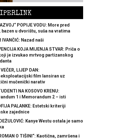
IPERLINK
AZVOJ“ POPIJE VODU: More pred
 bazen u dvorištu, suša na vratima
 IVANČIĆ: Nazad naši
ENCIJA KOJA MIJENJA STVAR: Priča o
koji je izvukao mrtvog partizanskog
danta
 VEČER, LIJEP DAN:
ksploatacijski film lansiran uz
ični mučenički narativ
TUDENTI NA KOSOVO KRENU:
ndum 1 i Memorandum 2 – isti
FIJA PALANKE: Estetski kriteriji
nske zajednice
DEŽULOVIĆ: Kanye Westu ostala je samo
ka
ROMAN O TIŠINI“: Kaotična, zamršena i