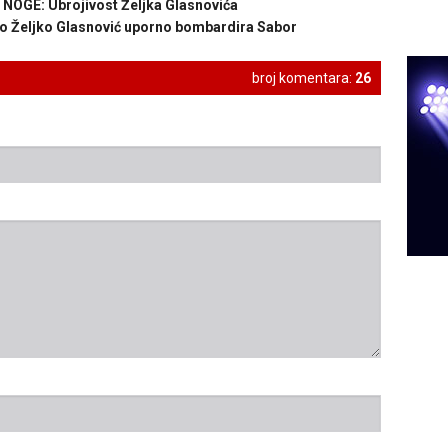
OGE: Ubrojivost Željka Glasnovića
 Željko Glasnović uporno bombardira Sabor
broj komentara:
26