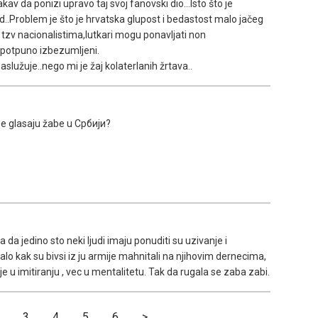
kav da ponizi upravo taj svoj fanovski dio...Isto što je
..Problem je što je hrvatska glupost i bedastost malo jačeg
 tzv nacionalistima,lutkari mogu ponavljati non
u potpuno izbezumljeni.
služuje..nego mi je žaj kolaterlanih žrtava..
se glasaju žabe u Србији?
da jedino sto neki ljudi imaju ponuditi su uzivanje i
jalo kak su bivsi iz ju armije mahnitali na njihovim dernecima,
nije u imitiranju , vec u mentalitetu. Tak da rugala se zaba zabi.
3
4
5
6
>