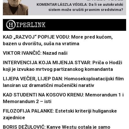
KOMENTAR LÁSZLA VÉGELA: Da li se autokratski
sistem može srušiti pravnim sredstvima?
H
IPERLINK
KAD „RAZVOJ“ POPIJE VODU: More pred kućom,
bazen u dvorištu, suša na vratima
VIKTOR IVANČIĆ: Nazad naši
INTERVENCIJA KOJA MIJENJA STVAR: Priča o Hodži
koji je izvukao mrtvog partizanskog komandanta
LIJEPA VEČER, LIJEP DAN: Homoseksploatacijski film
lansiran uz dramatični mučenički narativ
KAD STUDENTI NA KOSOVO KRENU: Memorandum 1 i
Memorandum 2 – isti
FILOZOFIJA PALANKE: Estetski kriteriji huliganske
zajednice
BORIS DEŽULOVIĆ: Kanye Westu ostala je samo