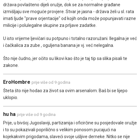
država povlašteno dijeli oružje, dok se za normalne građane
izmišljaju sve moguće provjere. Stvar je jasna - država želi u sl. rata
imati ljude "prave orjentacije" od kojih onda može popunjavati razne
milicije i polulegalne skupine za prljave zadatke.
U isto vrijeme ljevičari su potpuno i totalno razoružani. Ilegalna je već
i čačkalica za zube , oguljena banana je vj. već nelegalna.
Što nije čudno, jer očito su likovi kao što je taj tip sa slika pisali te
zakone.
EroHombre
prije više od 9 godina
Šteta što nije hodao za život sa ovim arsenalom. Baš bi se lijepo
uklopio.
hu ha
prije više od 9 godina
Prije, u bivšoj Jugoslaviji, partizanija i oficirčine su posjedovale oružje
i to su pokazivali poprilično s velikim ponosom pucajući na
kojekakvim prigodama, slaveći svoje ušljive derneke. Nitko se nije