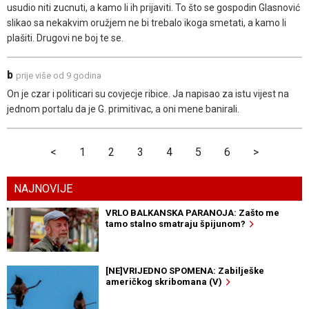
usudio niti zucnuti, a kamo li ih prijaviti. To što se gospodin Glasnović
slikao sa nekakvim oružjem ne bi trebalo ikoga smetati, a kamo li
plašiti. Drugovi ne boj te se.
b
prije više od 9 godina
On je czar i politicari su covjecje ribice. Ja napisao za istu vijest na
jednom portalu da je G. primitivac, a oni mene banirali.
<
1
2
3
4
5
6
>
NAJNOVIJE
VRLO BALKANSKA PARANOJA: Zašto me
tamo stalno smatraju špijunom?
[NE]VRIJEDNO SPOMENA: Zabilješke
američkog skribomana (V)