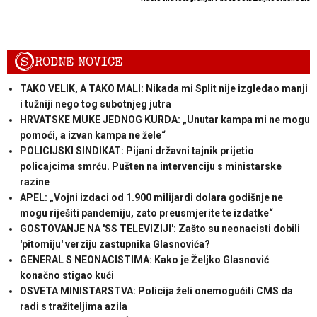
S
RODNE NOVICE
TAKO VELIK, A TAKO MALI: Nikada mi Split nije izgledao manji
i tužniji nego tog subotnjeg jutra
HRVATSKE MUKE JEDNOG KURDA: „Unutar kampa mi ne mogu
pomoći, a izvan kampa ne žele“
POLICIJSKI SINDIKAT: Pijani državni tajnik prijetio
policajcima smrću. Pušten na intervenciju s ministarske
razine
APEL: „Vojni izdaci od 1.900 milijardi dolara godišnje ne
mogu riješiti pandemiju, zato preusmjerite te izdatke“
GOSTOVANJE NA 'SS TELEVIZIJI': Zašto su neonacisti dobili
'pitomiju' verziju zastupnika Glasnovića?
GENERAL S NEONACISTIMA: Kako je Željko Glasnović
konačno stigao kući
OSVETA MINISTARSTVA: Policija želi onemogućiti CMS da
radi s tražiteljima azila