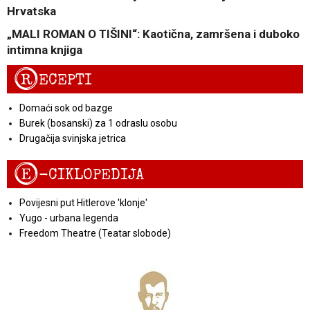
Hrvatska
„MALI ROMAN O TIŠINI“: Kaotična, zamršena i duboko
intimna knjiga
R
ECEPTI
Domaći sok od bazge
Burek (bosanski) za 1 odraslu osobu
Drugačija svinjska jetrica
E
-CIKLOPEDIJA
Povijesni put Hitlerove 'klonje'
Yugo - urbana legenda
Freedom Theatre (Teatar slobode)