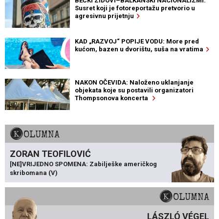
BEČKI ZIDOVI–BALKANSKI NACIONALIZMI:
Susret koji je fotoreportažu pretvorio u
agresivnu prijetnju
KAD „RAZVOJ“ POPIJE VODU: More pred
kućom, bazen u dvorištu, suša na vratima
NAKON OČEVIDA: Naloženo uklanjanje
objekata koje su postavili organizatori
Thompsonova koncerta
KOLUMNA
ZORAN TEOFILOVIĆ
[NE]VRIJEDNO SPOMENA: Zabilješke američkog
skribomana (V)
KOLUMNA
LÁSZLÓ VÉGEL