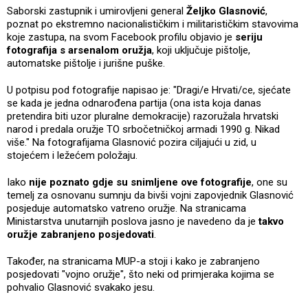
Saborski zastupnik i umirovljeni general
Željko Glasnović
,
poznat po ekstremno nacionalističkim i militarističkim stavovima
koje zastupa, na svom Facebook profilu objavio je
seriju
fotografija s arsenalom oružja
, koji uključuje pištolje,
automatske pištolje i jurišne puške.
U potpisu pod fotografije napisao je: "Dragi/e Hrvati/ce, sjećate
se kada je jedna odnarođena partija (ona ista koja danas
pretendira biti uzor pluralne demokracije) razoružala hrvatski
narod i predala oružje TO srbočetničkoj armadi 1990 g. Nikad
više." Na fotografijama Glasnović pozira ciljajući u zid, u
stojećem i ležećem položaju.
Iako
nije poznato gdje su snimljene ove fotografije
, one su
temelj za osnovanu sumnju da bivši vojni zapovjednik Glasnović
posjeduje automatsko vatreno oružje. Na stranicama
Ministarstva unutarnjih poslova jasno je navedeno da je
takvo
oružje zabranjeno posjedovati
.
Također, na stranicama MUP-a stoji i kako je zabranjeno
posjedovati "vojno oružje", što neki od primjeraka kojima se
pohvalio Glasnović svakako jesu.