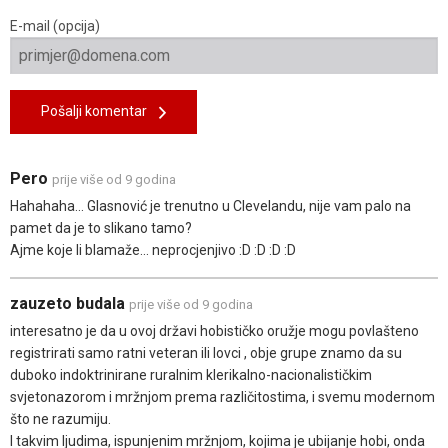
E-mail (opcija)
Pošalji komentar
Pero
prije više od 9 godina
Hahahaha... Glasnović je trenutno u Clevelandu, nije vam palo na
pamet da je to slikano tamo?
Ajme koje li blamaže... neprocjenjivo :D :D :D :D
zauzeto budala
prije više od 9 godina
interesatno je da u ovoj državi hobističko oružje mogu povlašteno
registrirati samo ratni veteran ili lovci , obje grupe znamo da su
duboko indoktrinirane ruralnim klerikalno-nacionalističkim
svjetonazorom i mržnjom prema različitostima, i svemu modernom
što ne razumiju.
I takvim ljudima, ispunjenim mržnjom, kojima je ubijanje hobi, onda