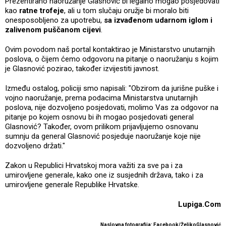
Prezentirano naoružanje Glasnović bi legalno mogao posjedovati
kao
ratne trofeje
, ali u tom slučaju oružje bi moralo biti
onesposobljeno za upotrebu,
sa izvađenom udarnom iglom i
zalivenom puščanom cijevi
.
Ovim povodom naš portal kontaktirao je Ministarstvo unutarnjih
poslova, o čijem ćemo odgovoru na pitanje o naoružanju s kojim
je Glasnović pozirao, također izvijestiti javnost.
Između ostalog, policiji smo napisali: "Obzirom da jurišne puške i
vojno naoružanje, prema podacima Ministarstva unutarnjih
poslova, nije dozvoljeno posjedovati, molimo Vas za odgovor na
pitanje po kojem osnovu bi ih mogao posjedovati general
Glasnović? Također, ovom prilikom prijavljujemo osnovanu
sumnju da general Glasnović posjeduje naoružanje koje nije
dozvoljeno držati."
Zakon u Republici Hrvatskoj mora važiti za sve pa i za
umirovljene generale, kako one iz susjednih država, tako i za
umirovljene generale Republike Hrvatske.
Lupiga.Com
Naslovna fotografija: Facebook/Željko
Glasnović