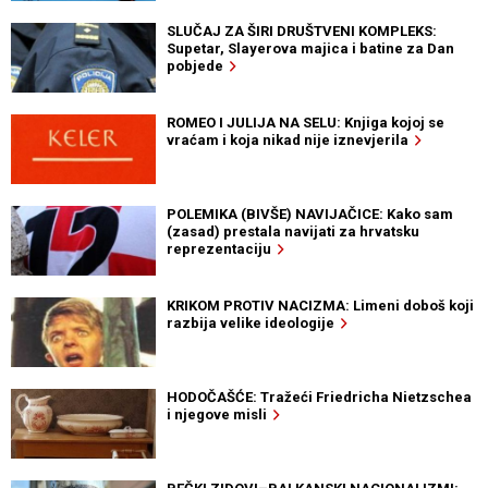
SLUČAJ ZA ŠIRI DRUŠTVENI KOMPLEKS:
Supetar, Slayerova majica i batine za Dan
pobjede
ROMEO I JULIJA NA SELU: Knjiga kojoj se
vraćam i koja nikad nije iznevjerila
POLEMIKA (BIVŠE) NAVIJAČICE: Kako sam
(zasad) prestala navijati za hrvatsku
reprezentaciju
KRIKOM PROTIV NACIZMA: Limeni doboš koji
razbija velike ideologije
HODOČAŠĆE: Tražeći Friedricha Nietzschea
i njegove misli