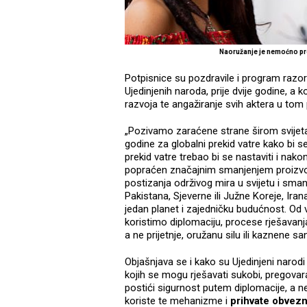
Naoružanje je nemoćno p
Potpisnice su pozdravile i program razoru
Ujedinjenih naroda, prije dvije godine, a ko
razvoja te angažiranje svih aktera u tom
„Pozivamo zaraćene strane širom svijeta 
godine za globalni prekid vatre kako bi 
prekid vatre trebao bi se nastaviti i nak
popraćen značajnim smanjenjem proizvodn
postizanja održivog mira u svijetu i smanjen
Pakistana, Sjeverne ili Južne Koreje, Irana i
jedan planet i zajedničku budućnost. Od v
koristimo diplomaciju, procese rješavanja
a ne prijetnje, oružanu silu ili kaznene sa
Objašnjava se i kako su Ujedinjeni nar
kojih se mogu rješavati sukobi, pregovara
postići sigurnost putem diplomacije, a n
koriste te mehanizme i
prihvate obvez