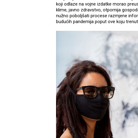
koji odlaze na vojne izdatke morao preus
klime, javno zdravstvo, otpornija gospodar
nužno poboljšati procese razmjene info
budućih pandemija poput ove koju trenu