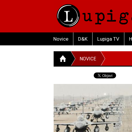
Novice
D&K
Lupiga TV
H
NOVICE