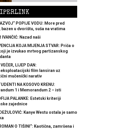
IPERLINK
AZVOJ“ POPIJE VODU: More pred
 bazen u dvorištu, suša na vratima
 IVANČIĆ: Nazad naši
ENCIJA KOJA MIJENJA STVAR: Priča o
koji je izvukao mrtvog partizanskog
danta
 VEČER, LIJEP DAN:
ksploatacijski film lansiran uz
ični mučenički narativ
TUDENTI NA KOSOVO KRENU:
ndum 1 i Memorandum 2 – isti
FIJA PALANKE: Estetski kriteriji
nske zajednice
DEŽULOVIĆ: Kanye Westu ostala je samo
ka
ROMAN O TIŠINI“: Kaotična, zamršena i