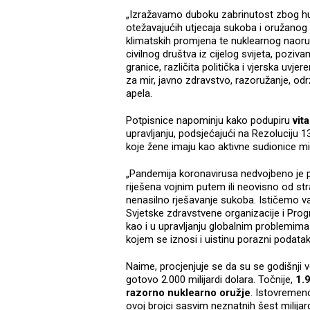
„Izražavamo duboku zabrinutost zbog hu
otežavajućih utjecaja sukoba i oružanog na
klimatskih promjena te nuklearnog naoru
civilnog društva iz cijelog svijeta, poziv
granice, različita politička i vjerska uvje
za mir, javno zdravstvo, razoružanje, od
apela.
Potpisnice napominju kako podupiru
vit
upravljanju, podsjećajući na Rezoluciju 
koje žene imaju kao aktivne sudionice m
„Pandemija koronavirusa nedvojbeno je po
riješena vojnim putem ili neovisno od str
nenasilno rješavanje sukoba. Ističemo va
Svjetske zdravstvene organizacije i Pro
kao i u upravljanju globalnim problemima
kojem se iznosi i uistinu porazni podata
Naime, procjenjuje se da su se godišnji vo
gotovo 2.000 milijardi dolara. Točnije,
1.9
razorno nuklearno oružje
. Istovremeno
ovoj brojci sasvim neznatnih šest milijar