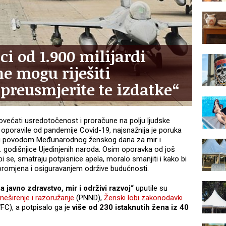
ci od 1.900 milijardi
ne mogu riješiti
preusmjerite te izdatke“
ovećati usredotočenost i proračune na polju ljudske
e oporavile od pandemije Covid-19, najsnažnija je poruka
enog povodom Međunarodnog ženskog dana za mir i
5. godišnjice Ujedinjenih naroda. Osim oporavka od još
bi se, smatraju potpisnice apela, moralo smanjiti i kako bi
 promjena i osiguravanjem održive budućnosti.
 javno zdravstvo, mir i održivi razvoj“
uputile su
neširenje i razoružanje
(PNND),
Ženski lobi zakonodavki
C), a potpisalo ga je
više od 230 istaknutih žena iz 40