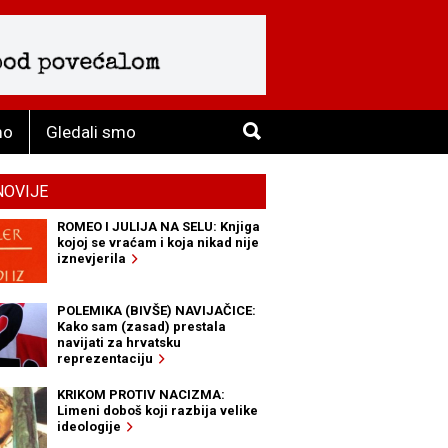
mo
Gledali smo
NOVIJE
ROMEO I JULIJA NA SELU: Knjiga
kojoj se vraćam i koja nikad nije
iznevjerila
POLEMIKA (BIVŠE) NAVIJAČICE:
Kako sam (zasad) prestala
navijati za hrvatsku
reprezentaciju
KRIKOM PROTIV NACIZMA:
Limeni doboš koji razbija velike
ideologije