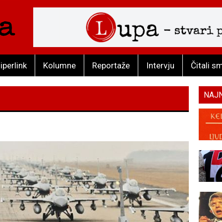
iperlink
Kolumne
Reportaže
Intervju
Čitali s
NAJ