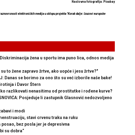
Naslovna fotografija: Pixabay
 raznovrsnosti elektroničkih medija u sklopu projekta "Korak dalje: Izazovi europske
skriminacija žena u sportu ima puno lica, odnos medija
 to žene zapravo žrtve, ako uopće i jesu žrtve?"
anas se borimo za ono što su već izborile naše bake!
rotinja i Davor Štern
 razlikovati nenasitimu od prostitutke i rođene kurve?
NOVIĆA: Posjeduje li zastupnik Glasnović nedozvoljeno
zabavi i modi
nstruaciju, stavi crvenu traku na ruku
posao, bez posla jer je depresivna
bi su dobra“