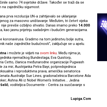
činile samo 74 svjetske države. Također se traži da se
m na zajedničku sigurnost.
ana prva rezolucija UN-a zahtijevalo se uklanjanje
njenog za masovno uništavanje. Međutim, tri četvrt vijeka
o nije previše ozbiljno shvatio. Danas imamo preko
14.000
ta, kao jasnu prijetnju sadašnjim i budućim generacijama.
ije koronavirusa. Gradimo na tom jedinstvu bolje sutra,
onik naše zajedničke budućnosti“, zaključuje se u apelu.
ntna
i možete je vidjeti na
ovom linku
. Među njima je,
dsjednika njemačkog Bundestaga; Eva Quistorp,
ria Cetto, članica međunarodne organizacije Pugwash
 za mir; Austrijanka Petra Bayr, potpredsjednica
sualna i reproduktivna prava; američka senatorica
enata Australije Sue Lines; gradonačelnica Barcelone Ada
ker; Ashna Ali iz Nobel Women’s Initiative…. Jedina
šelič
, voditeljica Documente - Centra za suočavanje s
Lupiga.Com