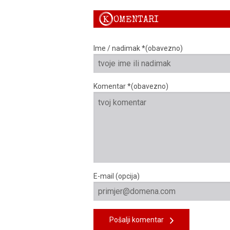
K
OMENTARI
Ime / nadimak *(obavezno)
Komentar *(obavezno)
E-mail (opcija)
Pošalji komentar