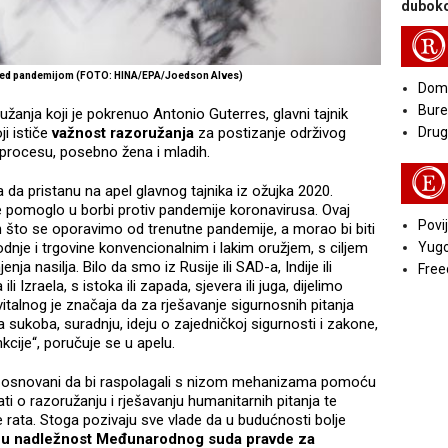
duboko
R
red pandemijom (FOTO: HINA/EPA/Joedson Alves)
Doma
Bure
žanja koji je pokrenuo Antonio Guterres, glavni tajnik
ji ističe
važnost razoružanja
za postizanje održivog
Druga
 procesu, posebno žena i mladih.
E
da pristanu na apel glavnog tajnika iz ožujka 2020.
se pomoglo u borbi protiv pandemije koronavirusa. Ovaj
Povij
on što se oporavimo od trenutne pandemije, a morao bi biti
je i trgovine konvencionalnim i lakim oružjem, s ciljem
Yugo
ja nasilja. Bilo da smo iz Rusije ili SAD-a, Indije ili
Free
li Izraela, s istoka ili zapada, sjevera ili juga, dijelimo
italnog je značaja da za rješavanje sigurnosnih pitanja
 sukoba, suradnju, ideju o zajedničkoj sigurnosti i zakone,
nkcije“, poručuje se u apelu.
odi osnovani da bi raspolagali s nizom mehanizama pomoću
ti o razoružanju i rješavanju humanitarnih pitanja te
e rata. Stoga pozivaju sve vlade da u budućnosti bolje
nu nadležnost Međunarodnog suda pravde za