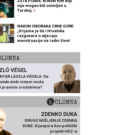
ŽUTA PISMA: Kritički film koji
nije mogao biti snimljen u
Turskoj
NAKON ISKORAKA CRNE GORE:
„Vrijeme je da i Hrvatska
razgovara o utjecaju
menstruacije na radni život
žena“
KOLUMNA
ZLÓ VÉGEL
NTAR LÁSZLA VÉGELA: Da
 autokratski sistem može
ti pravnim sredstvima?
KOLUMNA
ZDENKO DUKA
DRUGO MIŠLJENJE ZDENKA
DUKE: Dijaspora kao politički
projekt HDZ-a