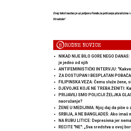
Ovaj tekst nastao je uz potporu Fonda za poticanje pluralizma i
Hrvatske"
S
RODNE NOVICE
NIKAD NIJE BILO GORE NEGO DANAS: Di
je jedno od njih
ANTIFEMINISTIČKI INTERVJU: "Kakve su
ZA DOSTUPAN I BESPLATAN POBAČAJ: D
FILIPINSKA VEZA: Čemu služe žene, si
DJEVOJKE KOJE NE TREBA ŽENITI: Kako
PRIJAVILI SMO POLICIJI ŽELJKA GLAS
naoružanje?
ŽENE U MEDIJIMA: Njoj daj da piše o 
SRBIJA, A NE BANGLADEŠ: Ako imaš me
NA RUBU LITICE: Depresivna jer nema 
RECITE "NE": „Sva sredstva u ovoj bor