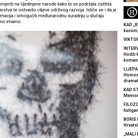
mjeriti na Ujedinjene narode kako bi se podržala zaštita
stva te ostvarilo ciljeve održivog razvoja. Ističe se i da je
H
rmacija i omogućiti međunarodnu suradnju u slučaju
tno imamo.
KAD „R
kućom,
VIKTOR
INTERV
Hodži 
koman
LIJEPA
Homose
dramat
KAD S
Memora
FILOZO
huliga
BORIS 
Hrvats
„MALI 