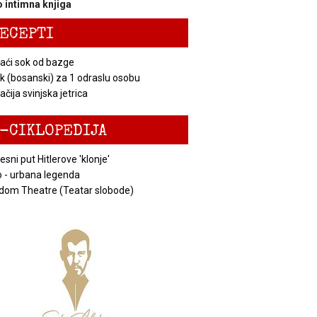
 intimna knjiga
ECEPTI
ći sok od bazge
k (bosanski) za 1 odraslu osobu
čija svinjska jetrica
-CIKLOPEDIJA
esni put Hitlerove 'klonje'
 - urbana legenda
dom Theatre (Teatar slobode)