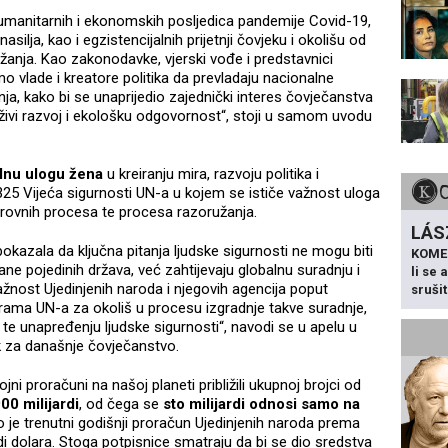
manitarnih i ekonomskih posljedica pandemije Covid-19,
silja, kao i egzistencijalnih prijetnji čovjeku i okolišu od
žanja. Kao zakonodavke, vjerski vođe i predstavnici
amo vlade i kreatore politika da prevladaju nacionalne
renja, kako bi se unaprijedio zajednički interes čovječanstva
rživi razvoj i ekološku odgovornost“, stoji u samom uvodu
alnu ulogu žena
u kreiranju mira, razvoju politika i
1325 Vijeća sigurnosti UN-a u kojem se ističe važnost uloga
irovnih procesa te procesa razoružanja.
LÁS
kazala da ključna pitanja ljudske sigurnosti ne mogu biti
KOME
ane pojedinih država, već zahtijevaju globalnu suradnju i
li se
žnost Ujedinjenih naroda i njegovih agencija poput
sruši
grama UN-a za okoliš u procesu izgradnje takve suradnje,
 te unapređenju ljudske sigurnosti“, navodi se u apelu u
k za današnje čovječanstvo.
jni proračuni na našoj planeti približili ukupnoj brojci od
00 milijardi
, od čega se
sto milijardi odnosi samo na
 je trenutni godišnji proračun Ujedinjenih naroda prema
di dolara. Stoga potpisnice smatraju da bi se dio sredstva