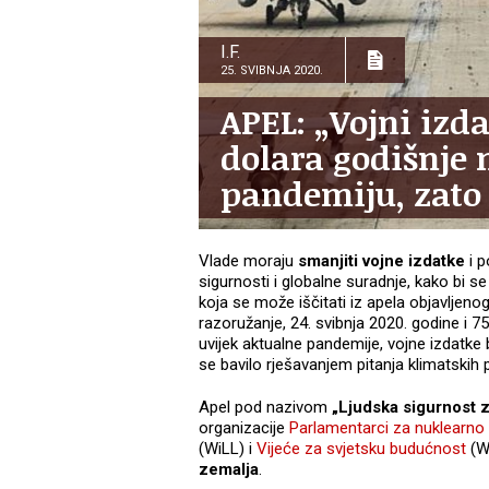
I.F.
25. SVIBNJA 2020.
APEL: „Vojni izda
dolara godišnje 
pandemiju, zato 
Vlade moraju
smanjiti vojne izdatke
i p
sigurnosti i globalne suradnje, kako bi s
koja se može iščitati iz apela objavlj
razoružanje, 24. svibnja 2020. godine i 7
uvijek aktualne pandemije, vojne izdatke 
se bavilo rješavanjem pitanja klimatskih
Apel pod nazivom
„Ljudska sigurnost za
organizacije
Parlamentarci za nuklearno 
(WiLL) i
Vijeće za svjetsku budućnost
(WF
zemalja
.