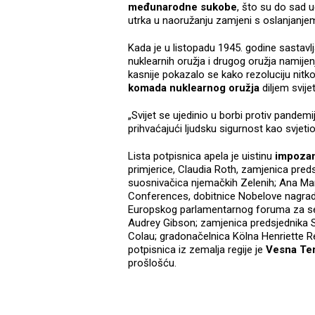
međunarodne sukobe
, što su do sad u
utrka u naoružanju zamjeni s oslanjanje
Kada je u listopadu 1945. godine sastavlj
nuklearnih oružja i drugog oružja namije
kasnije pokazalo se kako rezoluciju nitk
komada nuklearnog oružja
diljem svije
„Svijet se ujedinio u borbi protiv pandem
prihvaćajući ljudsku sigurnost kao svjeti
Lista potpisnica apela je uistinu
impoza
primjerice, Claudia Roth, zamjenica pre
suosnivačica njemačkih Zelenih; Ana Ma
Conferences, dobitnice Nobelove nagrade
Europskog parlamentarnog foruma za sek
Audrey Gibson; zamjenica predsjednika S
Colau; gradonačelnica Kölna Henriette Re
potpisnica iz zemalja regije je
Vesna Ter
prošlošću.