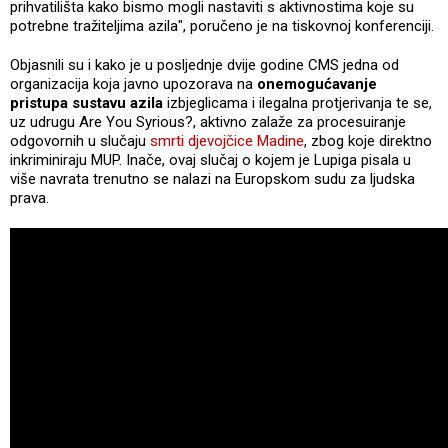
prihvatilišta kako bismo mogli nastaviti s aktivnostima koje su
potrebne tražiteljima azila", poručeno je na tiskovnoj konferenciji.
Objasnili su i kako je u posljednje dvije godine CMS jedna od
organizacija koja javno upozorava na
onemogućavanje
pristupa sustavu azila
izbjeglicama i ilegalna protjerivanja te se,
uz udrugu Are You Syrious?, aktivno zalaže za procesuiranje
odgovornih u slučaju
smrti djevojčice Madine
, zbog koje direktno
inkriminiraju MUP. Inače, ovaj slučaj o kojem je Lupiga pisala u
više navrata trenutno se nalazi na Europskom sudu za ljudska
prava.