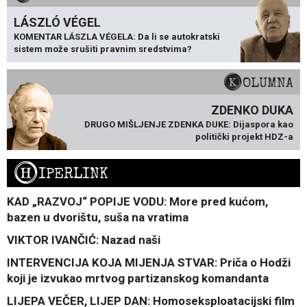
LÁSZLÓ VÉGEL
KOMENTAR LÁSZLA VÉGELA: Da li se autokratski
sistem može srušiti pravnim sredstvima?
KOLUMNA
ZDENKO DUKA
DRUGO MIŠLJENJE ZDENKA DUKE: Dijaspora kao
politički projekt HDZ-a
H
IPERLINK
KAD „RAZVOJ“ POPIJE VODU: More pred kućom,
bazen u dvorištu, suša na vratima
VIKTOR IVANČIĆ: Nazad naši
INTERVENCIJA KOJA MIJENJA STVAR: Priča o Hodži
koji je izvukao mrtvog partizanskog komandanta
LIJEPA VEČER, LIJEP DAN: Homoseksploatacijski film