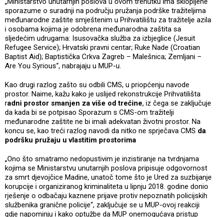
„Ministarstvo unutarnjih poslova u ovom trenutku ima sklopljene
sporazume o suradnji na području pružanja podrške tražiteljima
međunarodne zaštite smještenim u Prihvatilištu za tražitelje azila
i osobama kojima je odobrena međunarodna zaštita sa
sljedećim udrugama: Isusovačka služba za izbjeglice (Jesuit
Refugee Service); Hrvatski pravni centar; Ruke Nade (Croatian
Baptist Aid); Baptistička Crkva Zagreb – Malešnica; Zemljani –
Are You Syrious“, nabrajaju u MUP-u.
Kao drugi razlog zašto su odbili CMS, u priopćenju navode
prostor. Naime, kažu kako je uslijed rekonstrukcije Prihvatilišta
r
adni prostor smanjen za više od trećine
, iz čega se zaključuje
da kada bi se potpisao Sporazum s CMS-om tražitelji
međunarodne zaštite ne bi imali adekvatan životni prostor. Na
koncu se, kao treći razlog navodi da nitko ne sprječava CMS
da
podršku pružaju u vlastitim prostorima
„Ono što smatramo nedopustivim je inzistiranje na tvrdnjama
kojima se Ministarstvu unutarnjih poslova pripisuje odgovornost
za smrt djevojčice Madine, unatoč tome što je Ured za suzbijanje
korupcije i organiziranog kriminaliteta u lipnju 2018. godine donio
rješenje o odbačaju kaznene prijave protiv nepoznatih policijskih
službenika granične policije“, zaključuje se u MUP-ovoj reakciji
gdje napominju i kako optužbe da MUP onemogućava pristup