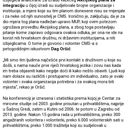
integraciju
u čijoj izradi su sudjelovale brojne organizacije i
institucije, a mjere koje su tim planom donesene nisu se mijenjale
i za neke od njih sunositelj je CMS. Ironično je, zaključuju, da je za
dio mjera tog plana nadležan upravo MUP, koji ovim potezom
ugrožava provedbu Akcijskog plana, a zbog toga postavljaju
pitanje kome zapravo odgovara ovakva odluka, jer ona ne ide na
korist niti hrvatskom društvu, ni državnim institucijama, a niti
izbjeglicama. O tome je govorio i volonter CMS-a s
petogodišnjim iskustvom
Dag Oršić
.
„Mi smo tim ljudima najčešće prvi kontakt s društvom u koje su
došli, s nama nauče prve riječi hrvatskog jezika i zovu nas kada
im treba objasniti kako negdje doći ili kako nešto obaviti. Ljudi koji
nam dolaze su različiti i pristupamo im individualno, zato je svaki
volonter i svaka organizacija potrebna i za svakog mora biti
mjesta“, rekao je Oršić.
Na konferenciji je iznesena i statistika prema kojoj je Centar za
mirovne studije od 2003. godine prisutan u prihvatilištima, najprije
u Šašnoj Gredi, zatim u Kutini od 2006. te potom u Zagrebu od
2013. godine. Nakon 15 godina rada u prihvatilištima, preko 300
angažiranih volontera i volonterki, preko 6.000 volonterskih sati u
prihvatilištima, preko 1.000 tražitelja koji su sudjelovali u