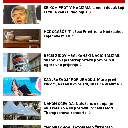
KRIKOM PROTIV NACIZMA: Limeni doboš koji
razbija velike ideologije
HODOČAŠĆE: Tražeći Friedricha Nietzschea
i njegove misli
BEČKI ZIDOVI–BALKANSKI NACIONALIZMI:
Susret koji je fotoreportažu pretvorio u
agresivnu prijetnju
KAD „RAZVOJ“ POPIJE VODU: More pred
kućom, bazen u dvorištu, suša na vratima
NAKON OČEVIDA: Naloženo uklanjanje
objekata koje su postavili organizatori
Thompsonova koncerta
THOMPSONOVI ŠATORI NAD ŽRTVAMA