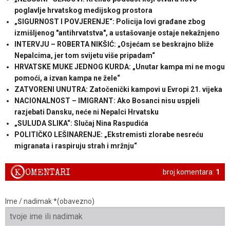
poglavlje hrvatskog medijskog prostora
„SIGURNOST I POVJERENJE“: Policija lovi građane zbog
izmišljenog "antihrvatstva", a ustašovanje ostaje nekažnjeno
INTERVJU – ROBERTA NIKŠIĆ: „Osjećam se beskrajno bliže
Nepalcima, jer tom svijetu više pripadam“
HRVATSKE MUKE JEDNOG KURDA: „Unutar kampa mi ne mogu
pomoći, a izvan kampa ne žele“
ZATVORENI UNUTRA: Zatočenički kampovi u Evropi 21. vijeka
NACIONALNOST – IMIGRANT: Ako Bosanci nisu uspjeli
razjebati Dansku, neće ni Nepalci Hrvatsku
„SULUDA SLIKA“: Slučaj Nina Raspudića
POLITIČKO LEŠINARENJE: „Ekstremisti zlorabe nesreću
migranata i raspiruju strah i mržnju“
K
OMENTARI
broj komentara:
1
Ime / nadimak *(obavezno)