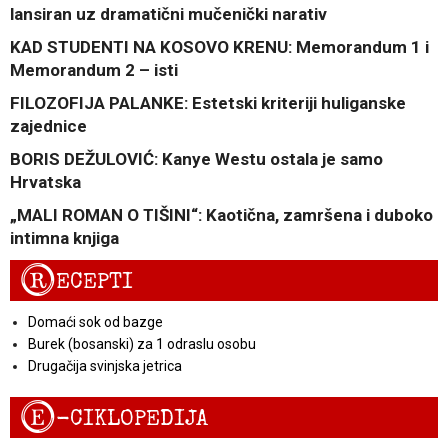
lansiran uz dramatični mučenički narativ
KAD STUDENTI NA KOSOVO KRENU: Memorandum 1 i
Memorandum 2 – isti
FILOZOFIJA PALANKE: Estetski kriteriji huliganske
zajednice
BORIS DEŽULOVIĆ: Kanye Westu ostala je samo
Hrvatska
„MALI ROMAN O TIŠINI“: Kaotična, zamršena i duboko
intimna knjiga
R
ECEPTI
Domaći sok od bazge
Burek (bosanski) za 1 odraslu osobu
Drugačija svinjska jetrica
E
-CIKLOPEDIJA