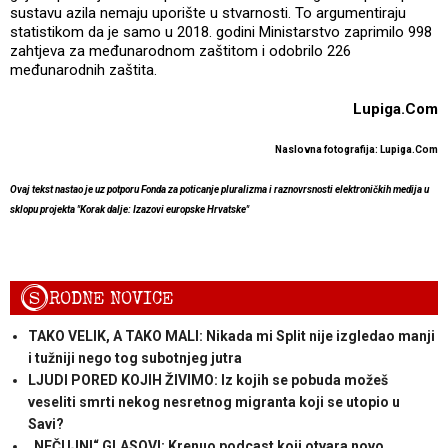
sustavu azila nemaju uporište u stvarnosti. To argumentiraju
statistikom da je samo u 2018. godini Ministarstvo zaprimilo 998
zahtjeva za međunarodnom zaštitom i odobrilo 226
međunarodnih zaštita.
Lupiga.Com
Naslovna fotografija: Lupiga.Com
Ovaj tekst nastao je uz potporu Fonda za poticanje pluralizma i raznovrsnosti elektroničkih medija u
sklopu projekta "Korak dalje: Izazovi europske Hrvatske"
S
RODNE NOVICE
TAKO VELIK, A TAKO MALI: Nikada mi Split nije izgledao manji
i tužniji nego tog subotnjeg jutra
LJUDI PORED KOJIH ŽIVIMO: Iz kojih se pobuda možeš
veseliti smrti nekog nesretnog migranta koji se utopio u
Savi?
„NEČUJNI“ GLASOVI: Krenuo podcast koji otvara novo