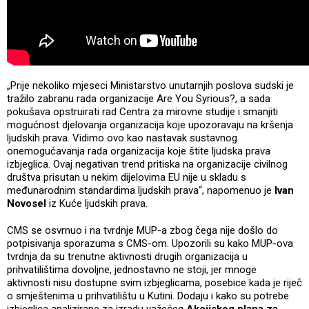
„Prije nekoliko mjeseci Ministarstvo unutarnjih poslova sudski je
tražilo zabranu rada organizacije Are You Syrious?, a sada
pokušava opstruirati rad Centra za mirovne studije i smanjiti
mogućnost djelovanja organizacija koje upozoravaju na kršenja
ljudskih prava. Vidimo ovo kao nastavak sustavnog
onemogućavanja rada organizacija koje štite ljudska prava
izbjeglica. Ovaj negativan trend pritiska na organizacije civilnog
društva prisutan u nekim dijelovima EU nije u skladu s
međunarodnim standardima ljudskih prava“, napomenuo je
Ivan
Novosel
iz Kuće ljudskih prava.
CMS se osvrnuo i na tvrdnje MUP-a zbog čega nije došlo do
potpisivanja sporazuma s CMS-om. Upozorili su kako MUP-ova
tvrdnja da su trenutne aktivnosti drugih organizacija u
prihvatilištima dovoljne, jednostavno ne stoji, jer mnoge
aktivnosti nisu dostupne svim izbjeglicama, posebice kada je riječ
o smještenima u prihvatilištu u Kutini. Dodaju i kako su potrebe
izbjeglica analizirane za izradu važećeg
Akcijskog plana za