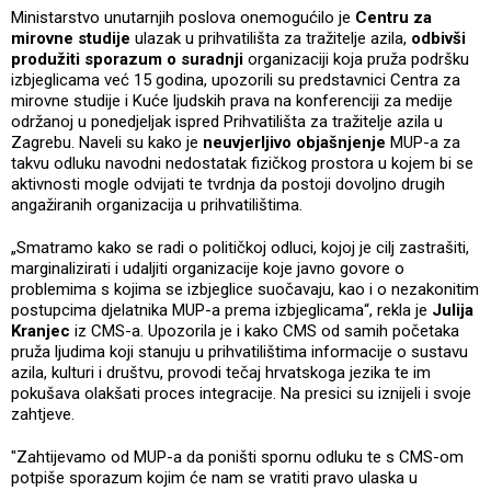
Ministarstvo unutarnjih poslova onemogućilo je
Centru za
mirovne studije
ulazak u prihvatilišta za tražitelje azila,
odbivši
produžiti sporazum o suradnji
organizaciji koja pruža podršku
izbjeglicama već 15 godina, upozorili su predstavnici Centra za
mirovne studije i Kuće ljudskih prava na konferenciji za medije
održanoj u ponedjeljak ispred Prihvatilišta za tražitelje azila u
Zagrebu. Naveli su kako je
neuvjerljivo objašnjenje
MUP-a za
takvu odluku navodni nedostatak fizičkog prostora u kojem bi se
aktivnosti mogle odvijati te tvrdnja da postoji dovoljno drugih
angažiranih organizacija u prihvatilištima.
„Smatramo kako se radi o političkoj odluci, kojoj je cilj zastrašiti,
marginalizirati i udaljiti organizacije koje javno govore o
problemima s kojima se izbjeglice suočavaju, kao i o nezakonitim
postupcima djelatnika MUP-a prema izbjeglicama“, rekla je
Julija
Kranjec
iz CMS-a. Upozorila je i kako CMS od samih početaka
pruža ljudima koji stanuju u prihvatilištima informacije o sustavu
azila, kulturi i društvu, provodi tečaj hrvatskoga jezika te im
pokušava olakšati proces integracije. Na presici su iznijeli i svoje
zahtjeve.
"Zahtijevamo od MUP-a da poništi spornu odluku te s CMS-om
potpiše sporazum kojim će nam se vratiti pravo ulaska u