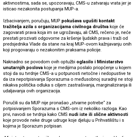
aktivnostima, sada se, upozoravaju, CMS-u zatvaraju vrata jer je
isticao nezakonita postupanja MUP-a.
Izbacivanjem, poručuju, MUP
pokušava ugušiti kontakt
tražitelja azila s organizacijama civilnoga društva
koje će
zagovarati prava koja im se ugrožavaju, ali CMS, rečeno je, neće
prestati prozivati odgovorne za kršenje ljudskih prava i traži od
predsjednika Vlade da stane na kraj MUP-ovom kažnjavanju onih
koji progovaraju o nezakonitim praksama policije.
Naknadno se povodom ovih optužbi
oglasilo i Ministarstvo
unutarnjih poslova
koje je medijima poslalo priopćenje u kojem
stoji da su tvrdnje CMS-a u potpunosti netočne i nedopustive te
da iza nepotpisivanja Sporazuma o međusobnoj suradnji ne stoji
nikakva politička odluka s ciljem zastrašivanja, marginaliziranja ili
udaljavanja ovih organizacija.
Poručili su da MUP nije pronašao „stvarne potrebe“ za
potpisivanjem Sporazuma s CMS-om iz nekoliko razloga. Kao
prvi, navodi se tvrdnja kako CMS
nudi iste ili slične aktivnosti
koje provode neke druge udruge koje djeluju u Prihvatilištu i s
kojima je Sporazum potpisan.