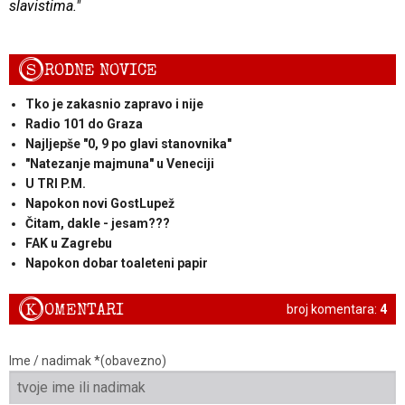
slavistima."
S
RODNE NOVICE
Tko je zakasnio zapravo i nije
Radio 101 do Graza
Najljepše "0, 9 po glavi stanovnika"
"Natezanje majmuna" u Veneciji
U TRI P.M.
Napokon novi GostLupež
Čitam, dakle - jesam???
FAK u Zagrebu
Napokon dobar toaleteni papir
K
OMENTARI
broj komentara:
4
Ime / nadimak *(obavezno)