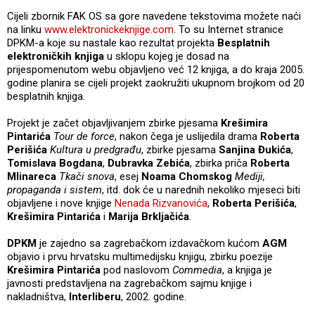
Cijeli zbornik FAK OS sa gore navedene tekstovima možete naći
na linku
www.elektronickeknjige.com
. To su Internet stranice
DPKM-a koje su nastale kao rezultat projekta
Besplatnih
elektroničkih knjiga
u sklopu kojeg je dosad na
prijespomenutom webu objavljeno već 12 knjiga, a do kraja 2005.
godine planira se cijeli projekt zaokružiti ukupnom brojkom od 20
besplatnih knjiga.
Projekt je začet objavljivanjem zbirke pjesama
Krešimira
Pintarića
Tour de force
, nakon čega je uslijedila drama
Roberta
Perišića
Kultura u predgrađu
, zbirke pjesama
Sanjina Đukića
,
Tomislava Bogdana
,
Dubravka Zebića
, zbirka priča
Roberta
Mlinareca
Tkači snova
, esej
Noama Chomskog
Mediji,
propaganda i sistem
, itd. dok će u narednih nekoliko mjeseci biti
objavljene i nove knjige
Nenada Rizvanovića
,
Roberta Perišića
,
Krešimira Pintarića
i
Marija Brkljačića
.
DPKM
je zajedno sa zagrebačkom izdavačkom kućom
AGM
objavio i prvu hrvatsku multimedijsku knjigu, zbirku poezije
Krešimira Pintarića
pod naslovom
Commedia
,
a knjiga je
javnosti predstavljena na zagrebačkom sajmu knjige i
nakladništva,
Interliberu
, 2002. godine.