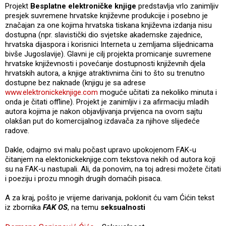
Projekt
Besplatne elektroničke knjige
predstavlja vrlo zanimljiv
presjek suvremene hrvatske književne produkcije i posebno je
značajan za one kojima hrvatska tiskana književna izdanja nisu
dostupna (npr. slavistički dio svjetske akademske zajednice,
hrvatska dijaspora i korisnici Interneta u zemljama slijednicama
bivše Jugoslavije). Glavni je cilj projekta promicanje suvremene
hrvatske književnosti i povećanje dostupnosti književnih djela
hrvatskih autora, a knjige atraktivnima čini to što su trenutno
dostupne bez naknade (knjigu je sa adrese
www.elektronickeknjige.com
moguće učitati za nekoliko minuta i
onda je čitati offline). Projekt je zanimljiv i za afirmaciju mladih
autora kojima je nakon objavljivanja prvijenca na ovom sajtu
olakšan put do komercijalnog izdavača za njihove slijedeće
radove.
Dakle, odajmo svi malu počast upravo upokojenom FAK-u
čitanjem na elektonickeknjige.com tekstova nekih od autora koji
su na FAK-u nastupali. Ali, da ponovim, na toj adresi možete čitati
i poeziju i prozu mnogih drugih domaćih pisaca.
A za kraj, pošto je vrijeme darivanja, poklonit ću vam Ćićin tekst
iz zbornika
FAK OS
, na temu
seksualnosti