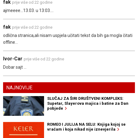
fak
prije više od 22 godine
ajmeeee...13.03. u 13:03....
fak
prije više od 22 godine
odlična stranica,ali nisam uspjela učitati tekst da bih ga mogla čitati
offline...
Ivor-Car
prije više od 22 godine
Dobar sajt ...
NAJNOVIJE
SLUČAJ ZA ŠIRI DRUŠTVENI KOMPLEKS:
Supetar, Slayerova majica i batine za Dan
pobjede
ROMEO I JULIJA NA SELU: Knjiga kojoj se
vraćam i koja nikad nije iznevjerila