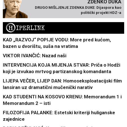
ZDENKO DUKA
DRUGO MIŠLJENJE ZDENKA DUKE: Dijaspora kao
politički projekt HDZ-a
H
IPERLINK
KAD „RAZVOJ“ POPIJE VODU: More pred kućom,
bazen u dvorištu, suša na vratima
VIKTOR IVANČIĆ: Nazad naši
INTERVENCIJA KOJA MIJENJA STVAR: Priča o Hodži
koji je izvukao mrtvog partizanskog komandanta
LIJEPA VEČER, LIJEP DAN: Homoseksploatacijski film
lansiran uz dramatični mučenički narativ
KAD STUDENTI NA KOSOVO KRENU: Memorandum 1 i
Memorandum 2 – isti
FILOZOFIJA PALANKE: Estetski kriteriji huliganske
zajednice