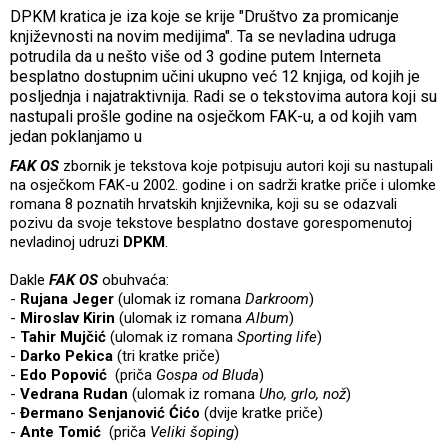
DPKM kratica je iza koje se krije "Društvo za promicanje
književnosti na novim medijima". Ta se nevladina udruga
potrudila da u nešto više od 3 godine putem Interneta
besplatno dostupnim učini ukupno već 12 knjiga, od kojih je
posljednja i najatraktivnija. Radi se o tekstovima autora koji su
nastupali prošle godine na osječkom FAK-u, a od kojih vam
jedan poklanjamo u
FAK OS
zbornik je tekstova koje potpisuju autori koji su nastupali
na osječkom FAK-u 2002. godine i on sadrži kratke priče i ulomke
romana 8 poznatih hrvatskih književnika, koji su se odazvali
pozivu da svoje tekstove besplatno dostave gorespomenutoj
nevladinoj udruzi
DPKM
.
Dakle
FAK OS
obuhvaća:
-
Rujana Jeger
(ulomak iz romana
Darkroom
)
-
Miroslav Kirin
(ulomak iz romana
Album
)
-
Tahir Mujčić
(ulomak iz romana
Sporting life
)
-
Darko Pekica
(tri kratke priče)
-
Edo Popović
(priča
Gospa od Bluda
)
-
Vedrana Rudan
(ulomak iz romana
Uho, grlo, nož
)
-
Đermano Senjanović Ćićo
(dvije kratke priče)
-
Ante Tomić
(priča
Veliki šoping
)