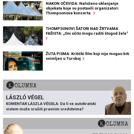
NAKON OČEVIDA: Naloženo uklanjanje
objekata koje su postavili organizatori
Thompsonova koncerta
THOMPSONOVI ŠATORI NAD ŽRTVAMA
FAŠISTA: „Oni očito mogu raditi štogod žele“
ŽUTA PISMA: Kritički film koji nije mogao biti
snimljen u Turskoj
KOLUMNA
LÁSZLÓ VÉGEL
KOMENTAR LÁSZLA VÉGELA: Da li se autokratski
sistem može srušiti pravnim sredstvima?
KOLUMNA