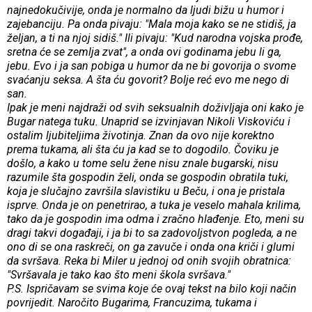
najnedokučivije, onda je normalno da ljudi bižu u humor i
zajebanciju. Pa onda pivaju: "Mala moja kako se ne stidiš, ja
željan, a ti na njoj sidiš." Ili pivaju: "Kud narodna vojska prođe,
sretna će se zemlja zvat", a onda ovi godinama jebu li ga,
jebu. Evo i ja san pobiga u humor da ne bi govorija o svome
svaćanju seksa. A šta ću govorit? Bolje reć evo me nego di
san.
Ipak je meni najdraži od svih seksualnih doživljaja oni kako je
Bugar natega tuku. Unaprid se izvinjavan Nikoli Viskoviću i
ostalim ljubiteljima životinja. Znan da ovo nije korektno
prema tukama, ali šta ću ja kad se to dogodilo. Čoviku je
došlo, a kako u tome selu žene nisu znale bugarski, nisu
razumile šta gospodin želi, onda se gospodin obratila tuki,
koja je slučajno završila slavistiku u Beču, i ona je pristala
isprve. Onda je on penetrirao, a tuka je veselo mahala krilima,
tako da je gospodin ima odma i zračno hlađenje. Eto, meni su
dragi takvi događaji, i ja bi to sa zadovoljstvon pogleda, a ne
ono di se ona raskreči, on ga zavuče i onda ona kriči i glumi
da svršava. Reka bi Miler u jednoj od onih svojih obratnica:
"Svršavala je tako kao što meni škola svršava."
P.S. Ispričavam se svima koje će ovaj tekst na bilo koji način
povrijedit. Naročito Bugarima, Francuzima, tukama i