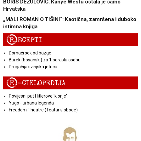
BORIS DEŽULOVIĆ: Kanye Westu ostala je samo
Hrvatska
„MALI ROMAN O TIŠINI“: Kaotična, zamršena i duboko
intimna knjiga
R
ECEPTI
Domaći sok od bazge
Burek (bosanski) za 1 odraslu osobu
Drugačija svinjska jetrica
E
-CIKLOPEDIJA
Povijesni put Hitlerove 'klonje'
Yugo - urbana legenda
Freedom Theatre (Teatar slobode)