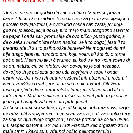
Đermano Senjanović Ćićo
-
Seksualnost
"Još mi se nije dogodilo da san ovoliko sta poviše prazne
karte. Obično kod zadane teme krenen za prvon asocijacijon i
pomalo razvijan tekst, a ovde kod seksa san zasta, jer koja
god mi je asocijacija došla, bilo mi je malo nezgodno stavit je
na papir. I onda san promislija da evo pišen puste godine, a
da o seksu nikad ništa nisan napisa. Je li to odgoj, jesu li to
predrasude ili su to psihološke barijere? Ne mogu reć da mi
nije drago jebavat, naročito onu koju volin, ali šta ću o tome
poć pisat. Nisan nikakvi čistunac, ali kad u kino vidin scenu di
se oni natižu, cili se infotan. Jer, dovoljno je dat naznaku,
dovoljno ih je pokazat da su ušli zagrljeni u sobu i onda
učinit rez. Jer nisu išli unutra rješavat infinitezimalni račun. I
kad razmišljan o sebi, mora da san malo uvrnut. Cili život
nisan pogleda dva pornografska filma, jer šta ću ja drkat na
tuđe gušte. Možda nisan normalan, ali deset puti mi je draže
jedan put sudjelovat nego sto puti gledat.
A šta se moga seksa tiče, to je toliko lipa i intimna stvar, da je
ne triba dilit s voajerima. To je stvar za dvoje, ili za onoliki broj
za koji se njih dvoje dogovoru, i nema potribe da se iko uvlači
u ti raspad sistema. Jer nisu ludi Francuzi kad orgazam zovu
mala smrt. I kako su ti vrhunci nešto najintenzivnije i