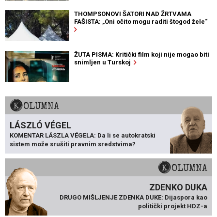
THOMPSONOVI ŠATORI NAD ŽRTVAMA
FAŠISTA: „Oni očito mogu raditi štogod žele“
ŽUTA PISMA: Kritički film koji nije mogao biti
snimljen u Turskoj
KOLUMNA
LÁSZLÓ VÉGEL
KOMENTAR LÁSZLA VÉGELA: Da li se autokratski
sistem može srušiti pravnim sredstvima?
KOLUMNA
ZDENKO DUKA
DRUGO MIŠLJENJE ZDENKA DUKE: Dijaspora kao
politički projekt HDZ-a