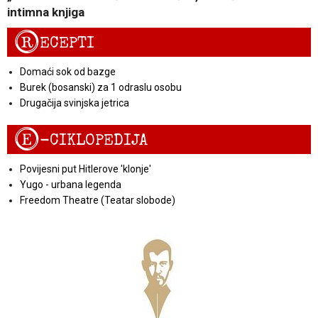
intimna knjiga
R
ECEPTI
Domaći sok od bazge
Burek (bosanski) za 1 odraslu osobu
Drugačija svinjska jetrica
E
-CIKLOPEDIJA
Povijesni put Hitlerove 'klonje'
Yugo - urbana legenda
Freedom Theatre (Teatar slobode)