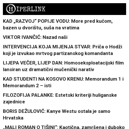
H
IPERLINK
KAD „RAZVOJ“ POPIJE VODU: More pred kućom,
bazen u dvorištu, suša na vratima
VIKTOR IVANČIĆ: Nazad naši
INTERVENCIJA KOJA MIJENJA STVAR: Priča o Hodži
koji je izvukao mrtvog partizanskog komandanta
LIJEPA VEČER, LIJEP DAN: Homoseksploatacijski film
lansiran uz dramatični mučenički narativ
KAD STUDENTI NA KOSOVO KRENU: Memorandum 1 i
Memorandum 2 – isti
FILOZOFIJA PALANKE: Estetski kriteriji huliganske
zajednice
BORIS DEŽULOVIĆ: Kanye Westu ostala je samo
Hrvatska
„MALI ROMAN O TIŠINI“: Kaotična, zamršena i duboko