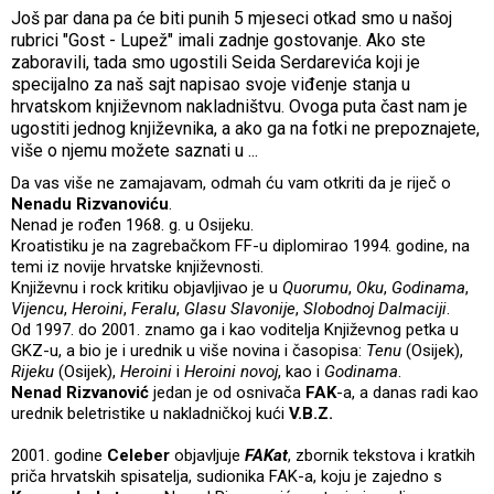
Još par dana pa će biti punih 5 mjeseci otkad smo u našoj
rubrici "Gost - Lupež" imali zadnje gostovanje. Ako ste
zaboravili, tada smo ugostili Seida Serdarevića koji je
specijalno za naš sajt napisao svoje viđenje stanja u
hrvatskom književnom nakladništvu. Ovoga puta čast nam je
ugostiti jednog književnika, a ako ga na fotki ne prepoznajete,
više o njemu možete saznati u ...
Da vas više ne zamajavam, odmah ću vam otkriti da je riječ o
Nenadu Rizvanoviću
.
Nenad je rođen 1968. g. u Osijeku.
Kroatistiku je na zagrebačkom FF-u diplomirao 1994. godine, na
temi iz novije hrvatske književnosti.
Književnu i rock kritiku objavljivao je u
Quorumu
,
Oku
,
Godinama
,
Vijencu
,
Heroini
,
Feralu
,
Glasu Slavonije
,
Slobodnoj Dalmaciji
.
Od 1997. do 2001. znamo ga i kao voditelja Književnog petka u
GKZ-u, a bio je i urednik u više novina i časopisa:
Tenu
(Osijek),
Rijeku
(Osijek),
Heroini
i
Heroini novoj
, kao i
Godinama
.
Nenad Rizvanović
jedan je od osnivača
FAK
-a, a danas radi kao
urednik beletristike u nakladničkoj kući
V.B.Z.
2001. godine
Celeber
objavljuje
FAKat
, zbornik tekstova i kratkih
priča hrvatskih spisatelja, sudionika FAK-a, koju je zajedno s