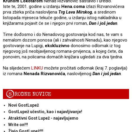
Krunom Lokotarom
Nenad Rizvanović sastavio i uredio.
Iste te, 2001. godine u izdanju
Hena.coma
izlazi Rizvanovićeva
prva zbirka priča naslovljena
Trg Lava Mirskog
, a sredinom
listopada mjeseca tekuće godine, u izdanju istog nakladnika u
knjižarama pojavit će se i njegov prvi roman,
Dan i još jedan
.
Time dođosmo i do Nenadovog gostovanja kod nas, te vam s
nemalom dozom ponosa (ali i zahvalnosti Nenadu), kao njegovo
gostovanje na Lupigi,
ekskluzivno
donosimo odlomak iz tog
njegovog još neobjavljenog romana-prvijenca, a kojeg ćete, da
ponovim, na policama domaćih knjižara ugledati za dva tjedna.
Na slijedećem
LINKU
možete pročitati odlomak (kraj 7. poglavlja)
iz romana
Nenada Rizvanovića
, naslovljenog
Dan i još jedan
.
S
RODNE NOVICE
Novi GostLupež
GostLupež učestio, kao i najavljivanje!
Atraktivni Gost Lupež - najavljujemo
Write on!!!
Živio GostLupež!!!