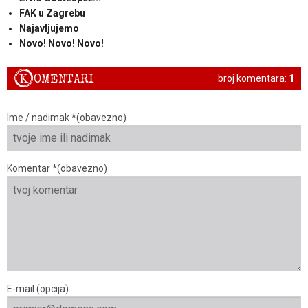
FAK u Zagrebu
Najavljujemo
Novo! Novo! Novo!
K
OMENTARI
broj komentara:
1
Ime / nadimak *(obavezno)
Komentar *(obavezno)
E-mail (opcija)