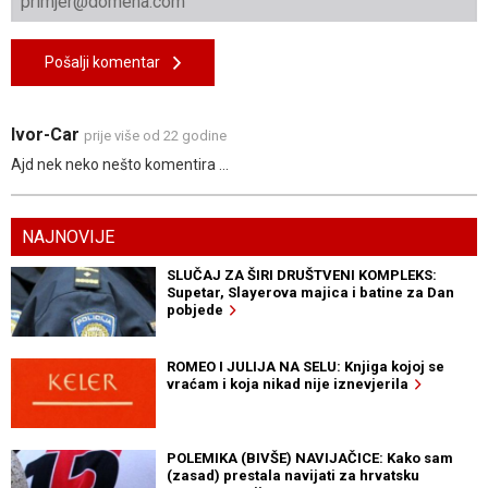
Pošalji komentar
Ivor-Car
prije više od 22 godine
Ajd nek neko nešto komentira ...
NAJNOVIJE
SLUČAJ ZA ŠIRI DRUŠTVENI KOMPLEKS:
Supetar, Slayerova majica i batine za Dan
pobjede
ROMEO I JULIJA NA SELU: Knjiga kojoj se
vraćam i koja nikad nije iznevjerila
POLEMIKA (BIVŠE) NAVIJAČICE: Kako sam
(zasad) prestala navijati za hrvatsku