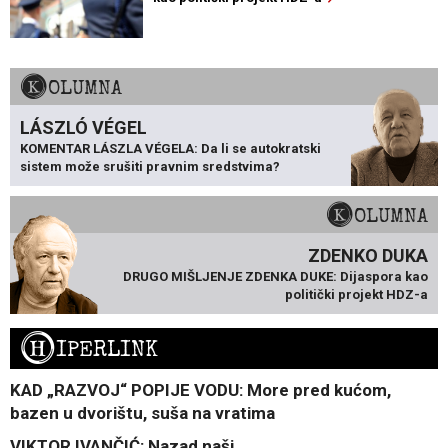
KOLUMNA
LÁSZLÓ VÉGEL
KOMENTAR LÁSZLA VÉGELA: Da li se autokratski
sistem može srušiti pravnim sredstvima?
KOLUMNA
ZDENKO DUKA
DRUGO MIŠLJENJE ZDENKA DUKE: Dijaspora kao
politički projekt HDZ-a
H
IPERLINK
KAD „RAZVOJ“ POPIJE VODU: More pred kućom,
bazen u dvorištu, suša na vratima
VIKTOR IVANČIĆ: Nazad naši