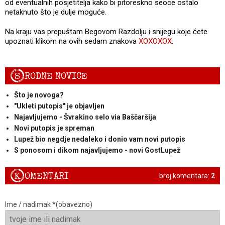
od eventualnih posjetitelja kako bi pitoreskno seoce ostalo
netaknuto što je dulje moguće.
Na kraju vas prepuštam Begovom Razdolju i snijegu koje ćete
upoznati klikom na ovih sedam znakova
XOXOXOX
.
S
RODNE NOVICE
Što je novoga?
"Ukleti putopis" je objavljen
Najavljujemo - Švrakino selo via Baščaršija
Novi putopis je spreman
Lupež bio negdje nedaleko i donio vam novi putopis
S ponosom i dikom najavljujemo - novi GostLupež
K
OMENTARI
broj komentara:
2
Ime / nadimak *(obavezno)