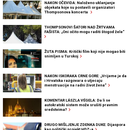
NAKON OČEVIDA: Naloženo uklanjanje
objekata koje su postavili organizatori
Thompsonova koncerta
THOMPSONOVI ŠATORI NAD ŽRTVAMA
FAŠISTA: „Oni očito mogu raditi štogod žele“
ŽUTA PISMA: Kritički film koji nije mogao biti
snimljen u Turskoj
NAKON ISKORAKA CRNE GORE: „Vrijeme je da
i Hrvatska razgovara o utjecaju
menstruacije na radni život žena“
KOMENTAR LÁSZLA VÉGELA: Da li se
autokratski sistem može srušiti pravnim
sredstvima?
DRUGO MIŠLJENJE ZDENKA DUKE: Dijaspora
kao politički projekt HDZ-a