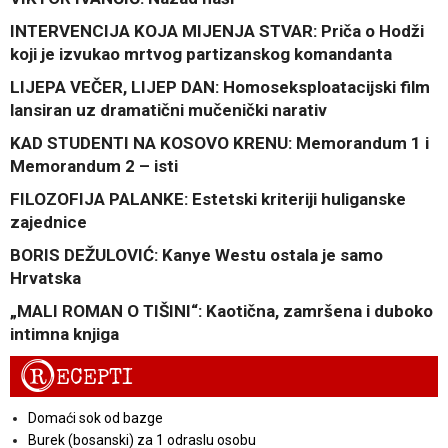
INTERVENCIJA KOJA MIJENJA STVAR: Priča o Hodži
koji je izvukao mrtvog partizanskog komandanta
LIJEPA VEČER, LIJEP DAN: Homoseksploatacijski film
lansiran uz dramatični mučenički narativ
KAD STUDENTI NA KOSOVO KRENU: Memorandum 1 i
Memorandum 2 – isti
FILOZOFIJA PALANKE: Estetski kriteriji huliganske
zajednice
BORIS DEŽULOVIĆ: Kanye Westu ostala je samo
Hrvatska
„MALI ROMAN O TIŠINI“: Kaotična, zamršena i duboko
intimna knjiga
R
ECEPTI
Domaći sok od bazge
Burek (bosanski) za 1 odraslu osobu