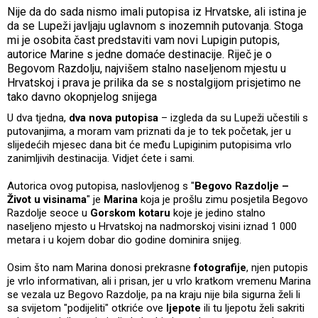
Nije da do sada nismo imali putopisa iz Hrvatske, ali istina je
da se Lupeži javljaju uglavnom s inozemnih putovanja. Stoga
mi je osobita čast predstaviti vam novi Lupigin putopis,
autorice Marine s jedne domaće destinacije. Riječ je o
Begovom Razdolju, najvišem stalno naseljenom mjestu u
Hrvatskoj i prava je prilika da se s nostalgijom prisjetimo ne
tako davno okopnjelog snijega
U dva tjedna,
dva nova putopisa
– izgleda da su Lupeži učestili s
putovanjima, a moram vam priznati da je to tek početak, jer u
slijedećih mjesec dana bit će među Lupiginim putopisima vrlo
zanimljivih destinacija. Vidjet ćete i sami.
Autorica ovog putopisa, naslovljenog s "
Begovo Razdolje –
Život u visinama
" je
Marina
koja je prošlu zimu posjetila Begovo
Razdolje seoce u
Gorskom kotaru
koje je jedino stalno
naseljeno mjesto u Hrvatskoj na nadmorskoj visini iznad 1 000
metara i u kojem dobar dio godine dominira snijeg.
Osim što nam Marina donosi prekrasne
fotografije
, njen putopis
je vrlo informativan, ali i prisan, jer u vrlo kratkom vremenu Marina
se vezala uz Begovo Razdolje, pa na kraju nije bila sigurna želi li
sa svijetom "podijeliti" otkriće ove
ljepote
ili tu ljepotu želi sakriti