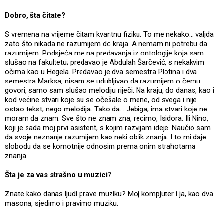
Dobro, šta čitate?
S vremena na vrijeme čitam kvantnu fiziku. To me nekako... valjda
zato što nikada ne razumijem do kraja. A nemam ni potrebu da
razumijem. Podsjeća me na predavanja iz ontologije koja sam
slušao na fakultetu; predavao je Abdulah Šarčević, s nekakvim
očima kao u Hegela. Predavao je dva semestra Plotina i dva
semestra Marksa, nisam se udubljivao da razumijem o čemu
govori, samo sam slušao melodiju riječi. Na kraju, do danas, kao i
kod većine stvari koje su se očešale o mene, od svega i nije
ostao tekst, nego melodija. Tako da... Jebiga, ima stvari koje ne
moram da znam. Sve što ne znam zna, recimo, Isidora. Ili Nino,
koji je sada moj prvi asistent, s kojim razvijam ideje. Naučio sam
da svoje neznanje razumijem kao neki oblik znanja. I to mi daje
slobodu da se komotnije odnosim prema onim strahotama
znanja.
Šta je za vas strašno u muzici?
Znate kako danas ljudi prave muziku? Moj kompjuter i ja, kao dva
masona, sjedimo i pravimo muziku.