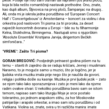
pleše. Poslije nje htio sam odmah da napravim još jednu ploču,
koja bi bila nešto romantičniji nastavak prethodne. Ono, znate,
kao dupli album, Šljivovica na prvoj ploči, Šampanjac na drugoj...
Ali, onda mi je iskrsla jedna porudžbina od ‘European Concert
Hall’ i ‘Concertgebouw’ iz Amsterdama – koncert za violinu i dva
orkestra pod naslovom Tri pisma za tri proroka, za deset
najvećih koncertnih dvorana u Evropi – bile su tu filharmonije
Kelna, Stokholma, Birmingema… Nastupali smo s njujorškim
‘Absolute Ensemble’ Kristijana Jarvija, dirigentom Bečkih
simfoničara..."
"VREME": Zašto Tri pisma?
GORAN BREGOVIĆ:
Posljednjih petnaest godina pišem na tu
temu – staviti ih zajedno da se raduju kršćani, Jevreji i muslimani.
Naravno, to je moguće samo u muzici, što je logično, jer je
ljudska vrsta muziku imala prije nego što je naučila da govori;
religija i politika došle su kasnije. Muzika je prvi ljudski jezik – zato
se njom tako lako sporazumijeva i zato je meni lako da njome
radim ovakve stvari. U nekoliko porudžbina bavio sam se istom
temom, napisao sam tako liturgiju Moje je srce postalo
tolerantno, po jednom arapskom stihu, za hor Moskovske
patrijaršije i arapski orkestar, a imao sam istu porudžbinu i od
Vatikana. Violina se, znate, svira u tri različita manira: imate