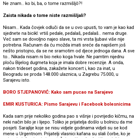
Ne znam... ko bi, ba, o tome razmišljô?!
Zaista nikada o tome niste razmišljali?
Nisam... Kada čovjek odluči da se u ovo upusti, to vam je kao kad
sjednete na bicikl: vrtiš pedale, pedalaš, pedalaš... nema druge.
Već sam se dovoljno najeo slave, ta mi vrsta ljubavi više nije
potrebna. Računam da ću možda imati sreće da napišem još
nešto pristojno, da se ne sramotim od djece jednoga dana. A sve
to... Nikada nisam ni bio neko koga hvale. Ne pamtim nijednu
ploču Bijelog dugmeta koja je imala dobre recenzije. A onda,
nakon trideset godina, zakažete koncert i, kao za inat, u
Beogradu se proda 148.000 ulaznica, u Zagrebu 75.000, u
Sarajevu isto.
BORO STJEPANOVIĆ: Kako sam pucao na Sarajevo
EMIR KUSTURICA: Pismo Sarajevu i Facebook bolesnicima
Kada sam prije nekoliko godina pao s višnje i povrijedio kičmu, na
neki način bilo je i lijepo. Toliko je prijatelja došlo u bolnicu da me
posjeti. Sarajlije koje se nisu vidjele godinama vidjeli su se kod
mene u Urgentnom. Prijatelji vlasnici kafana su slali čorbe, ko je