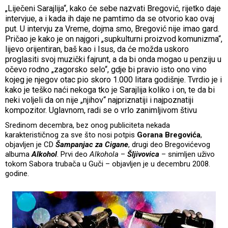
„Liječeni Sarajlija“, kako će sebe nazvati Bregović, rijetko daje
intervjue, a i kada ih daje ne pamtimo da se otvorio kao ovaj
put. U intervju za Vreme, dojma smo, Bregović nije imao gard.
Pričao je kako je on najgori „supkulturni proizvod komunizma“,
lijevo orijentiran, baš kao i Isus, da će možda uskoro
proglasiti svoj muzički fajrunt, a da bi onda mogao u penziju u
očevo rodno „zagorsko selo“, gdje bi pravio isto ono vino
kojeg je njegov otac pio skoro 1.000 litara godišnje. Tvrdio je i
kako je teško naći nekoga tko je Sarajlija koliko i on, te da bi
neki voljeli da on nije „njihov“ najpriznatiji i najpoznatiji
kompozitor. Uglavnom, radi se o vrlo zanimljivom štivu
Sredinom decembra, bez onog publiciteta nekada
karakterističnog za sve što nosi potpis
Gorana Bregovića
,
objavljen je CD
Šampanjac za Cigane
, drugi deo Bregovićevog
albuma
Alkohol
. Prvi deo
Alkohola
–
Šljivovica
– snimljen uživo
tokom Sabora trubača u Guči – objavljen je u decembru 2008.
godine.