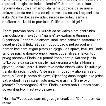
reputacija stigla i do irske selendre?!" Jednom sam rekao
tetkama da sutra snimamo i da nema potrebe da se muče i
dolaze, a onda me jedna od njih odvela na stranu i objasnila da
irske Ciganke dok se ne udaju nikada ne ostaju same s
muškarcima. Ko bi to pomislio! Prilično arapski, jel’?
Zatim, putovao sam u Bukurešt da se vidim s tim genijalnim
samoubicom i najvećom "manele" zvijezdom u Rumuniji,
Ciganinom Florinom Salamom. Imali smo zakazan sastanak za
deset uveče. U Bukurešt sam doputovao u pet po podne, i
odmah kad sam stigao pitam za njega. Još spava, kažu mi. Onda
smo se našli u dogovoreno vrijeme, upoznali se, i nakon tog
prvog sastanka Florin je u ponoć imao nastup. Kafana je bila
tol’ko puna da su žene sjedile muškarcima u krilu, a Florin je
pjevao u oblaku para! Nikada tako nešto nisam vidio. To ludilo je
trajalo do sedam ujutro. Više nisam mogao i vratio sam se u
hotel, a Florin je ostao da pjeva. Sljedećeg dana, negdje oko jedan
sat, probudim se i čujem istu muziku u ušima. Šta je ovo,
jebote!? Fatamorgana? Ništa: Florin je uzeo sobu u mom hotelu,
doveo društvo i nastavio da pjeva.
"Halo, ba?!", pozvao sam njegovog menadžera. "Došao sam da
radim..."