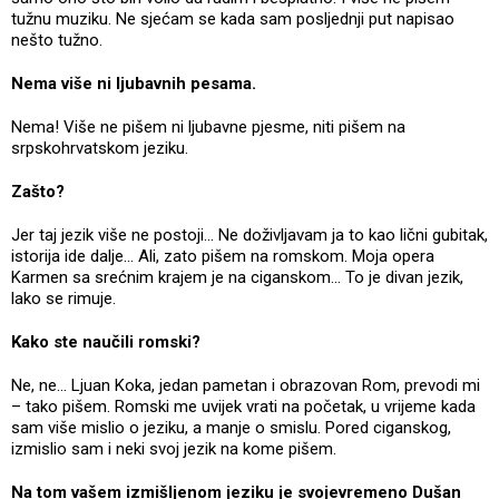
tužnu muziku. Ne sjećam se kada sam posljednji put napisao
nešto tužno.
Nema više ni ljubavnih pesama.
Nema! Više ne pišem ni ljubavne pjesme, niti pišem na
srpskohrvatskom jeziku.
Zašto?
Jer taj jezik više ne postoji... Ne doživljavam ja to kao lični gubitak,
istorija ide dalje... Ali, zato pišem na romskom. Moja opera
Karmen sa srećnim krajem je na ciganskom... To je divan jezik,
lako se rimuje.
Kako ste naučili romski?
Ne, ne... Ljuan Koka, jedan pametan i obrazovan Rom, prevodi mi
– tako pišem. Romski me uvijek vrati na početak, u vrijeme kada
sam više mislio o jeziku, a manje o smislu. Pored ciganskog,
izmislio sam i neki svoj jezik na kome pišem.
Na tom vašem izmišljenom jeziku je svojevremeno Dušan