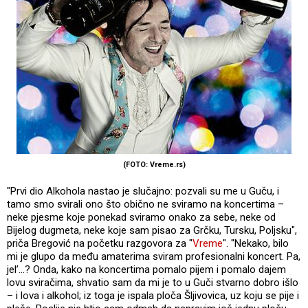
(FOTO: Vreme.rs)
"Prvi dio Alkohola nastao je slučajno: pozvali su me u Guču, i
tamo smo svirali ono što obično ne sviramo na koncertima –
neke pjesme koje ponekad sviramo onako za sebe, neke od
Bijelog dugmeta, neke koje sam pisao za Grčku, Tursku, Poljsku",
priča Bregović na početku razgovora za "
Vreme
". "Nekako, bilo
mi je glupo da među amaterima sviram profesionalni koncert. Pa,
jel’...? Onda, kako na koncertima pomalo pijem i pomalo dajem
lovu sviračima, shvatio sam da mi je to u Guči stvarno dobro išlo
– i lova i alkohol; iz toga je ispala ploča Šljivovica, uz koju se pije i