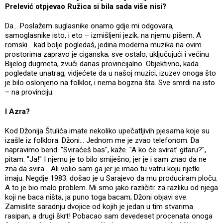
Prelević otpjevao Ružica si bila sada više nisi?
Da... Poslažem suglasnike onamo gdje mi odgovara,
samoglasnike isto, i eto – izmišljeni jezik; na njemu pišem. A
romski... kad bolje pogledaš, jedina moderna muzika na ovim
prostorima zapravo je ciganska; sve ostalo, uključujući i većinu
Bijelog dugmeta, zvuči danas provincijalno. Objektivno, kada
pogledate unatrag, vidjećete da u našoj muzici, izuzev onoga što
je bilo oslonjeno na folklor, i nema bogzna šta. Sve smrdi na isto
– na provinciju.
I Azra?
Kod Džonija Štulića imate nekoliko upečatljivih pjesama koje su
izašle iz folklora. Džoni... Jednom me je zvao telefonom. Da
napravimo bend. "Sviraćeš bas", kaže. "A ko će svirat’ gitaru?",
pitam. "Ja!" I njemu je to bilo smiješno, jer je i sam znao da ne
zna da svira... Ali volio sam ga jer je imao tu vatru koju rijetki
imaju. Negdje 1983. došao je u Sarajevo da mu produciram ploču.
A to je bio malo problem. Mi smo jako različiti: za razliku od njega
koji ne baca ništa, ja puno toga bacam; Džoni objavi sve.
Zamislite saradnju dvojice od kojih je jedan u tim stvarima
rasipan, a drugi škrt! Pobacao sam devedeset procenata onoga