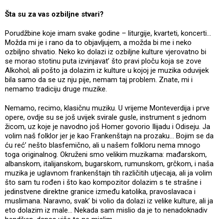
Šta su za vas ozbiljne stvari?
Porudžbine koje imam svake godine – liturgije, kvarteti, koncerti...
Možda mi je i rano da to objavljujem, a možda bi me i neko
ozbiljno shvatio. Neko ko dolazi iz ozbiljne kulture vjerovatno bi
se morao stotinu puta izvinjavat’ što pravi ploču koja se zove
Alkohol; ali pošto ja dolazim iz kulture u kojoj je muzika oduvijek
bila samo da se uz nju pije, nemam taj problem. Znate, mi i
nemamo tradiciju druge muzike.
Nemamo, recimo, klasičnu muziku. U vrijeme Monteverdija i prve
opere, ovdje su se još uvijek svirale gusle, instrument s jednom
žicom, uz koje je navodno još Homer govorio Ilijadu i Odiseju. Ja
volim naš folklor jer je kao Frankenštajn na prozaku... Bojim se da
ću reć’ nešto blasfemično, ali u našem folkloru nema mnogo
toga originalnog. Okruženi smo velikim muzikama: mađarskom,
albanskom, italijanskom, bugarskom, rumunskom, grčkom, i naša
muzika je uglavnom frankenštajn tih različitih utjecaja, ali ja volim
što sam tu rođen i što kao kompozitor dolazim s te strašne i
jedinstvene direktne granice između katolika, pravoslavaca i
muslimana. Naravno, svak’ bi volio da dolazi iz velike kulture, ali ja
eto dolazim iz male... Nekada sam mislio da je to nenadoknadiv