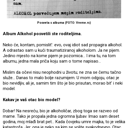
Posveta s albuma (FOTO: Vreme.rs)
Album Alkohol posvetili ste roditeljima.
Neko će, kontam, pomislit’: evo, ovaj idiot sad propagira alkohol.
A odrastao sam u kući traumatiziranoj alkoholom. Ja ne pijem.
Jedino mjesto na kome pijem je pozornica... I ima tu, na tom
albumu, jedna mala priča koju sam o tome napisao...
Mislim da očevi nisu neophodni u životu; ne zna se čemu tačno
služe... Danas to malo bolje razumijem. U mom odgoju, otac je
bio nevidljiv, ali je, samim tim što je bio prisutan, morao bit’ i neki
model.
Kakav je vaš otac bio model?
Dobar! Na nesreću, bio je alkoholičar, zbog toga se razveo od
mame. Tako je propala jedna ogromna ljubav. Imao sam deset
godina, moj mlađi brat pet... Kada čovjeku umre majka, to je velika
katastrofa. Jer, ona je neko sa kim se volite svakodnevno. Otac