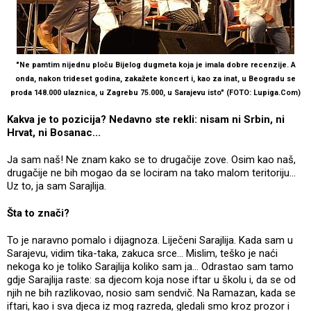
"Ne pamtim nijednu ploču Bijelog dugmeta koja je imala dobre recenzije. A
onda, nakon trideset godina, zakažete koncert i, kao za inat, u Beogradu se
proda 148.000 ulaznica, u Zagrebu 75.000, u Sarajevu isto" (FOTO: Lupiga.Com)
Kakva je to pozicija? Nedavno ste rekli: nisam ni Srbin, ni
Hrvat, ni Bosanac...
Ja sam naš! Ne znam kako se to drugačije zove. Osim kao naš,
drugačije ne bih mogao da se lociram na tako malom teritoriju...
Uz to, ja sam Sarajlija.
Šta to znači?
To je naravno pomalo i dijagnoza. Liječeni Sarajlija. Kada sam u
Sarajevu, vidim tika-taka, zakuca srce... Mislim, teško je naći
nekoga ko je toliko Sarajlija koliko sam ja... Odrastao sam tamo
gdje Sarajlija raste: sa djecom koja nose iftar u školu i, da se od
njih ne bih razlikovao, nosio sam sendvič. Na Ramazan, kada se
iftari, kao i sva djeca iz mog razreda, gledali smo kroz prozor i