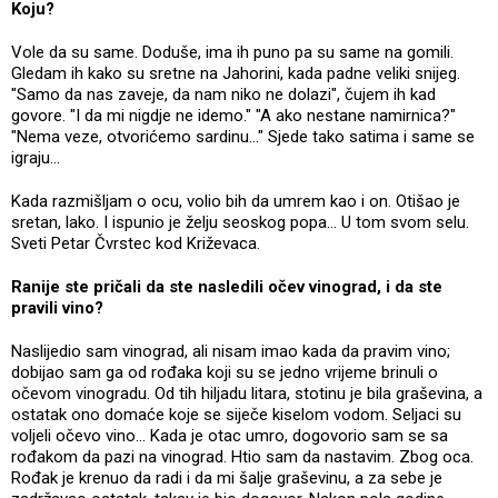
Koju?
Vole da su same. Doduše, ima ih puno pa su same na gomili.
Gledam ih kako su sretne na Jahorini, kada padne veliki snijeg.
"Samo da nas zaveje, da nam niko ne dolazi", čujem ih kad
govore. "I da mi nigdje ne idemo." "A ako nestane namirnica?"
"Nema veze, otvorićemo sardinu..." Sjede tako satima i same se
igraju...
Kada razmišljam o ocu, volio bih da umrem kao i on. Otišao je
sretan, lako. I ispunio je želju seoskog popa... U tom svom selu.
Sveti Petar Čvrstec kod Križevaca.
Ranije ste pričali da ste nasledili očev vinograd, i da ste
pravili vino?
Naslijedio sam vinograd, ali nisam imao kada da pravim vino;
dobijao sam ga od rođaka koji su se jedno vrijeme brinuli o
očevom vinogradu. Od tih hiljadu litara, stotinu je bila graševina, a
ostatak ono domaće koje se siječe kiselom vodom. Seljaci su
voljeli očevo vino... Kada je otac umro, dogovorio sam se sa
rođakom da pazi na vinograd. Htio sam da nastavim. Zbog oca.
Rođak je krenuo da radi i da mi šalje graševinu, a za sebe je