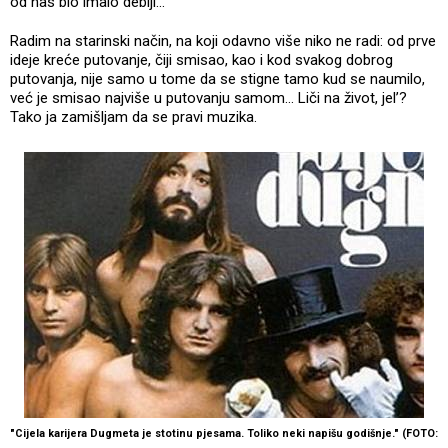
od nas bio imalo deblji...
Radim na starinski način, na koji odavno više niko ne radi: od prve
ideje kreće putovanje, čiji smisao, kao i kod svakog dobrog
putovanja, nije samo u tome da se stigne tamo kud se naumilo,
već je smisao najviše u putovanju samom... Liči na život, jel’?
Tako ja zamišljam da se pravi muzika.
"Cijela karijera Dugmeta je stotinu pjesama. Toliko neki napišu godišnje." (FOTO: