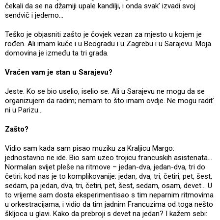
čekali da se na džamiji upale kandilji, i onda svak’ izvadi svoj
sendvič i jedemo...
Teško je objasniti zašto je čovjek vezan za mjesto u kojem je
rođen. Ali imam kuće i u Beogradu i u Zagrebu i u Sarajevu. Moja
domovina je između ta tri grada.
Vraćen vam je stan u Sarajevu?
Jeste. Ko se bio uselio, iselio se. Ali u Sarajevu ne mogu da se
organizujem da radim; nemam to što imam ovdje. Ne mogu radit’
ni u Parizu...
Zašto?
Vidio sam kada sam pisao muziku za Kraljicu Margo:
jednostavno ne ide. Bio sam uzeo trojicu francuskih asistenata...
Normalan svijet pleše na ritmove – jedan-dva, jedan-dva, tri do
četiri; kod nas je to komplikovanije: jedan, dva, tri, četiri, pet, šest,
sedam, pa jedan, dva, tri, četiri, pet, šest, sedam, osam, devet... U
to vrijeme sam dosta eksperimentisao s tim neparnim ritmovima
u orkestracijama, i vidio da tim jadnim Francuzima od toga nešto
škljoca u glavi. Kako da prebroji s devet na jedan? I kažem sebi: