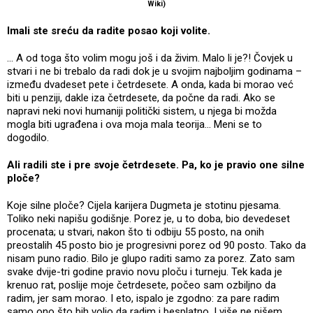
Wiki)
Imali ste sreću da radite posao koji volite.
... A od toga što volim mogu još i da živim. Malo li je?! Čovjek u
stvari i ne bi trebalo da radi dok je u svojim najboljim godinama –
između dvadeset pete i četrdesete. A onda, kada bi morao već
biti u penziji, dakle iza četrdesete, da počne da radi. Ako se
napravi neki novi humaniji politički sistem, u njega bi možda
mogla biti ugrađena i ova moja mala teorija... Meni se to
dogodilo.
Ali radili ste i pre svoje četrdesete. Pa, ko je pravio one silne
ploče?
Koje silne ploče? Cijela karijera Dugmeta je stotinu pjesama.
Toliko neki napišu godišnje. Porez je, u to doba, bio devedeset
procenata; u stvari, nakon što ti odbiju 55 posto, na onih
preostalih 45 posto bio je progresivni porez od 90 posto. Tako da
nisam puno radio. Bilo je glupo raditi samo za porez. Zato sam
svake dvije-tri godine pravio novu ploču i turneju. Tek kada je
krenuo rat, poslije moje četrdesete, počeo sam ozbiljno da
radim, jer sam morao. I eto, ispalo je zgodno: za pare radim
samo ono što bih volio da radim i besplatno. I više ne pišem