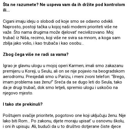
Šta ne razumete? Ne uspeva vam da ih držite pod kontrolom
ili...
Cigani imaju ideju o slobodi od koje smo se odavno odvikli.
Naprosto, postoji tačka u kojoj naši moderni prioriteti više ne
važe. Što nama drugima može djelovat’ necivilizovano. Moj
trubač iz Niša, recimo, koji više ne svira sa mnom, a koga sam
zbilja jako volio, i kao trubača i kao osobu...
Zbog čega više ne radi sa vama?
Igrao je glavnu ulogu u mojoj operi Karmen; imali smo zakazanu
premijeru u Koreji, u Seulu, ali on se nije pojavio na beogradskom
aerodromu. Presjedali smo u Parizu, i meni zvoni telefon: "Brego,
imam problema sas ženu!" Sreća da se dugo leti do Seula, tako
da je drugi trubač, dok smo letjeli, spremio ulogu i uskočio na
njegovo mjesto.
I tako ste prekinuli?
Poštujem svačije prioritete, pogotovo one koji uključuju ženu. Nije
lako biti Rom... Po zakonu, dijete moraju upisat’ u osnovnu školu,
i oni ih upisuju. Ali, budući da u to društvo dotjerane čiste djece