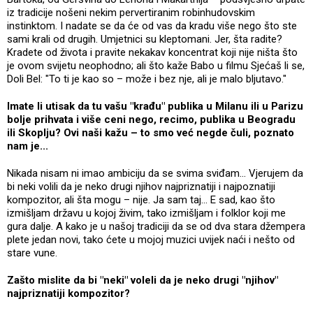
iz tradicije nošeni nekim pervertiranim robinhudovskim
instinktom. I nadate se da će od vas da kradu više nego što ste
sami krali od drugih. Umjetnici su kleptomani. Jer, šta radite?
Kradete od života i pravite nekakav koncentrat koji nije ništa što
je ovom svijetu neophodno; ali što kaže Babo u filmu Sjećaš li se,
Doli Bel: "To ti je kao so – može i bez nje, ali je malo bljutavo."
Imate li utisak da tu vašu "krađu" publika u Milanu ili u Parizu
bolje prihvata i više ceni nego, recimo, publika u Beogradu
ili Skoplju? Ovi naši kažu – to smo već negde čuli, poznato
nam je...
Nikada nisam ni imao ambiciju da se svima sviđam... Vjerujem da
bi neki volili da je neko drugi njihov najpriznatiji i najpoznatiji
kompozitor, ali šta mogu – nije. Ja sam taj... E sad, kao što
izmišljam državu u kojoj živim, tako izmišljam i folklor koji me
gura dalje. A kako je u našoj tradiciji da se od dva stara džempera
plete jedan novi, tako ćete u mojoj muzici uvijek naći i nešto od
stare vune.
Zašto mislite da bi "neki" voleli da je neko drugi "njihov"
najpriznatiji kompozitor?