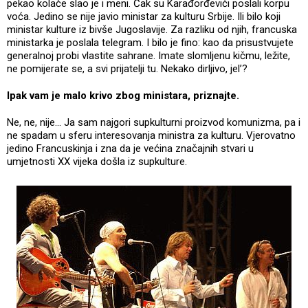
pekao kolače slao je i meni. Čak su Karađorđevići poslali korpu
voća. Jedino se nije javio ministar za kulturu Srbije. Ili bilo koji
ministar kulture iz bivše Jugoslavije. Za razliku od njih, francuska
ministarka je poslala telegram. I bilo je fino: kao da prisustvujete
generalnoj probi vlastite sahrane. Imate slomljenu kičmu, ležite,
ne pomijerate se, a svi prijatelji tu. Nekako dirljivo, jel’?
Ipak vam je malo krivo zbog ministara, priznajte.
Ne, ne, nije... Ja sam najgori supkulturni proizvod komunizma, pa i
ne spadam u sferu interesovanja ministra za kulturu. Vjerovatno
jedino Francuskinja i zna da je većina značajnih stvari u
umjetnosti XX vijeka došla iz supkulture.