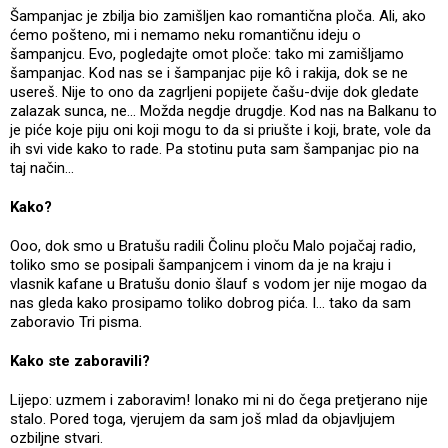
Šampanjac je zbilja bio zamišljen kao romantična ploča. Ali, ako
ćemo pošteno, mi i nemamo neku romantičnu ideju o
šampanjcu. Evo, pogledajte omot ploče: tako mi zamišljamo
šampanjac. Kod nas se i šampanjac pije kô i rakija, dok se ne
usereš. Nije to ono da zagrljeni popijete čašu-dvije dok gledate
zalazak sunca, ne... Možda negdje drugdje. Kod nas na Balkanu to
je piće koje piju oni koji mogu to da si priušte i koji, brate, vole da
ih svi vide kako to rade. Pa stotinu puta sam šampanjac pio na
taj način...
Kako?
Ooo, dok smo u Bratušu radili Čolinu ploču Malo pojačaj radio,
toliko smo se posipali šampanjcem i vinom da je na kraju i
vlasnik kafane u Bratušu donio šlauf s vodom jer nije mogao da
nas gleda kako prosipamo toliko dobrog pića. I... tako da sam
zaboravio Tri pisma.
Kako ste zaboravili?
Lijepo: uzmem i zaboravim! Ionako mi ni do čega pretjerano nije
stalo. Pored toga, vjerujem da sam još mlad da objavljujem
ozbiljne stvari.