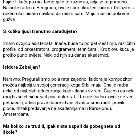
hajde ti kući, pa radi tamo gdje to razumiju, gdje je to prirodno...
Najbolje radim u Beogradu, ovdje sam okružen ljudima. Dolazim iz
rokenrola i nisam navikao da radim sam. Moju mašinu pokreće
gužva.
S koliko ljudi trenutno sarađujete?
Imam dvojicu asistenata. Inače, bude tu po pet-šest njih, različitih
profila: od orkestratora, programera, tehničara... Kroz ovu kuću je
prošlo puno svijeta. Neki od njih su danas akademici.
Isidora Žebeljan?
Naravno. Pregurali smo pola rata zajedno. Isidora je kompozitor,
možda najbolji u svojoj generaciji koga Srbi imaju. Ona je radila
neke od najboljih orkestracija koje i danas sviram. Čujem i da neki
moj bivši tehničar sad piše doktorat. I to nije čudno: ovdje se već
petnaest godina prave dobre stvari. Svašta smo radili: pravili
ploče, držali predavanja na akademijama u Barseloni, u
Amsterdamu...
Ma koliko se trudili, ipak niste uspeli da pobegnete od
škole?