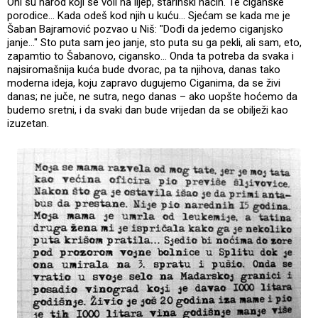
Oni su narod koji se voli na lijep, starinski način. Te ciganske
porodice... Kada odeš kod njih u kuću... Sjećam se kada me je
Šaban Bajramović pozvao u Niš: "Dođi da jedemo ciganjsko
janje..." Sto puta sam jeo janje, sto puta su ga pekli, ali sam, eto,
zapamtio to Šabanovo, cigansko... Onda ta potreba da svaka i
najsiromašnija kuća bude dvorac, pa ta njihova, danas tako
moderna ideja, koju zapravo dugujemo Ciganima, da se živi
danas; ne juče, ne sutra, nego danas – ako uopšte hoćemo da
budemo sretni, i da svaki dan bude vrijedan da se obilježi kao
izuzetan.