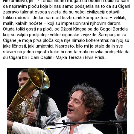
Nezamislivo, jel’...? I onda nisam mogao da odolim i odlučio sam
da napravim ploču koja bi nas samo podsjetila na to da su Cigani
zapravo talenat ovoga svijeta, da su našoj civilizaciji ostavili
toliko radosti... Jedan sam od bezbrojnih kompozitora – velikih,
malih, kakvih hoćete – koji su impresionirani njihovim darom.
Otuda toliki gosti na ploči, od Džipsi Kingsa pa do Gogol Bordela,
koji su valjda posljednje velike ciganske zvijezde. Šampanjac za
Cigane je moja prva ploča koja nije nimalo koherentna; na njoj su
jake ličnosti, jaki umjetnici. Naprosto, bilo mi je stalo da ih sve
stavim na jedno mjesto kako bi nas ta mala muzika podsjetila da
su Cigani bili i Čarli Čaplin i Majka Tereza i Elvis Prisli...