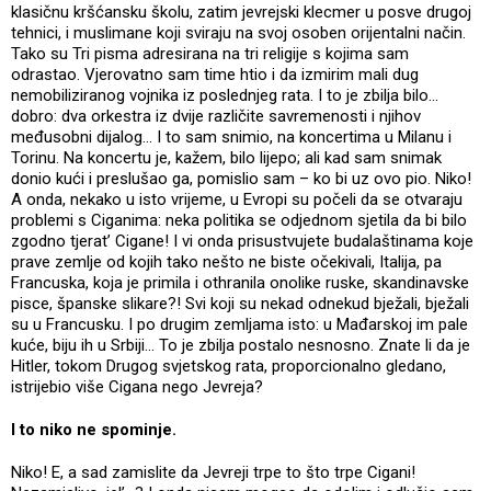
klasičnu kršćansku školu, zatim jevrejski klecmer u posve drugoj
tehnici, i muslimane koji sviraju na svoj osoben orijentalni način.
Tako su Tri pisma adresirana na tri religije s kojima sam
odrastao. Vjerovatno sam time htio i da izmirim mali dug
nemobiliziranog vojnika iz poslednjeg rata. I to je zbilja bilo...
dobro: dva orkestra iz dvije različite savremenosti i njihov
međusobni dijalog... I to sam snimio, na koncertima u Milanu i
Torinu. Na koncertu je, kažem, bilo lijepo; ali kad sam snimak
donio kući i preslušao ga, pomislio sam – ko bi uz ovo pio. Niko!
A onda, nekako u isto vrijeme, u Evropi su počeli da se otvaraju
problemi s Ciganima: neka politika se odjednom sjetila da bi bilo
zgodno tjerat’ Cigane! I vi onda prisustvujete budalaštinama koje
prave zemlje od kojih tako nešto ne biste očekivali, Italija, pa
Francuska, koja je primila i othranila onolike ruske, skandinavske
pisce, španske slikare?! Svi koji su nekad odnekud bježali, bježali
su u Francusku. I po drugim zemljama isto: u Mađarskoj im pale
kuće, biju ih u Srbiji... To je zbilja postalo nesnosno. Znate li da je
Hitler, tokom Drugog svjetskog rata, proporcionalno gledano,
istrijebio više Cigana nego Jevreja?
I to niko ne spominje.
Niko! E, a sad zamislite da Jevreji trpe to što trpe Cigani!