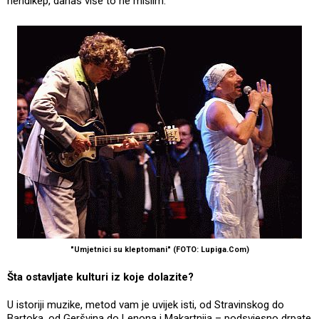
hendikep, danas više to ne mislim.
"Umjetnici su kleptomani" (FOTO: Lupiga.Com)
Šta ostavljate kulturi iz koje dolazite?
U istoriji muzike, metod vam je uvijek isti, od Stravinskog do
Bartoka, od Geršvina do Lenona i Makartnija – podsvjesno drpate