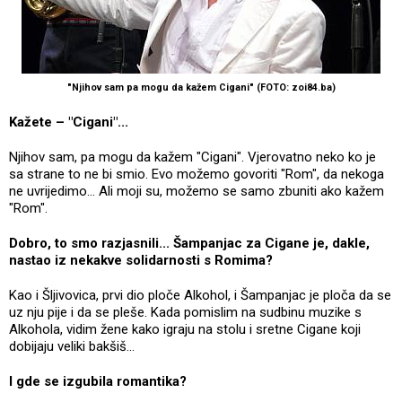
"Njihov sam pa mogu da kažem Cigani" (FOTO: zoi84.ba)
Kažete – "Cigani"...
Njihov sam, pa mogu da kažem "Cigani". Vjerovatno neko ko je
sa strane to ne bi smio. Evo možemo govoriti "Rom", da nekoga
ne uvrijedimo... Ali moji su, možemo se samo zbuniti ako kažem
"Rom".
Dobro, to smo razjasnili... Šampanjac za Cigane je, dakle,
nastao iz nekakve solidarnosti s Romima?
Kao i Šljivovica, prvi dio ploče Alkohol, i Šampanjac je ploča da se
uz nju pije i da se pleše. Kada pomislim na sudbinu muzike s
Alkohola, vidim žene kako igraju na stolu i sretne Cigane koji
dobijaju veliki bakšiš...
I gde se izgubila romantika?