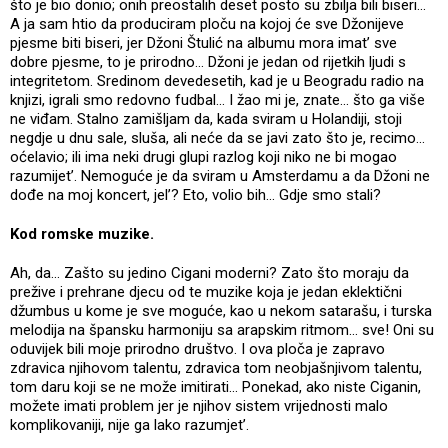
što je bio donio; onih preostalih deset posto su zbilja bili biseri...
A ja sam htio da produciram ploču na kojoj će sve Džonijeve
pjesme biti biseri, jer Džoni Štulić na albumu mora imat’ sve
dobre pjesme, to je prirodno... Džoni je jedan od rijetkih ljudi s
integritetom. Sredinom devedesetih, kad je u Beogradu radio na
knjizi, igrali smo redovno fudbal... I žao mi je, znate... što ga više
ne viđam. Stalno zamišljam da, kada sviram u Holandiji, stoji
negdje u dnu sale, sluša, ali neće da se javi zato što je, recimo...
oćelavio; ili ima neki drugi glupi razlog koji niko ne bi mogao
razumijet’. Nemoguće je da sviram u Amsterdamu a da Džoni ne
dođe na moj koncert, jel’? Eto, volio bih... Gdje smo stali?
Kod romske muzike.
Ah, da... Zašto su jedino Cigani moderni? Zato što moraju da
prežive i prehrane djecu od te muzike koja je jedan eklektični
džumbus u kome je sve moguće, kao u nekom satarašu, i turska
melodija na špansku harmoniju sa arapskim ritmom... sve! Oni su
oduvijek bili moje prirodno društvo. I ova ploča je zapravo
zdravica njihovom talentu, zdravica tom neobjašnjivom talentu,
tom daru koji se ne može imitirati... Ponekad, ako niste Ciganin,
možete imati problem jer je njihov sistem vrijednosti malo
komplikovaniji, nije ga lako razumjet’.