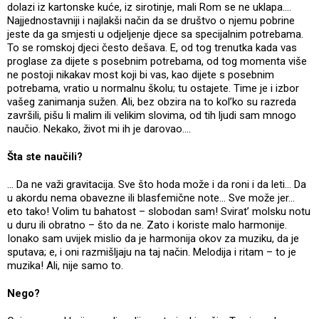
dolazi iz kartonske kuće, iz sirotinje, mali Rom se ne uklapa....
Najjednostavniji i najlakši način da se društvo o njemu pobrine
jeste da ga smjesti u odjeljenje djece sa specijalnim potrebama.
To se romskoj djeci često dešava. E, od tog trenutka kada vas
proglase za dijete s posebnim potrebama, od tog momenta više
ne postoji nikakav most koji bi vas, kao dijete s posebnim
potrebama, vratio u normalnu školu; tu ostajete. Time je i izbor
vašeg zanimanja sužen. Ali, bez obzira na to kol’ko su razreda
završili, pišu li malim ili velikim slovima, od tih ljudi sam mnogo
naučio. Nekako, život mi ih je darovao....
Šta ste naučili?
... Da ne važi gravitacija. Sve što hoda može i da roni i da leti... Da
u akordu nema obavezne ili blasfemične note... Sve može jer...
eto tako! Volim tu bahatost – slobodan sam! Svirat’ molsku notu
u duru ili obratno – što da ne. Zato i koriste malo harmonije.
Ionako sam uvijek mislio da je harmonija okov za muziku, da je
sputava; e, i oni razmišljaju na taj način. Melodija i ritam – to je
muzika! Ali, nije samo to.
Nego?