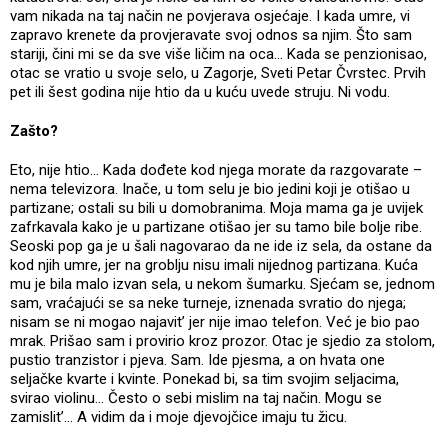
vam nikada na taj način ne povjerava osjećaje. I kada umre, vi
zapravo krenete da provjeravate svoj odnos sa njim. Što sam
stariji, čini mi se da sve više ličim na oca... Kada se penzionisao,
otac se vratio u svoje selo, u Zagorje, Sveti Petar Čvrstec. Prvih
pet ili šest godina nije htio da u kuću uvede struju. Ni vodu.
Zašto?
Eto, nije htio... Kada dođete kod njega morate da razgovarate –
nema televizora. Inače, u tom selu je bio jedini koji je otišao u
partizane; ostali su bili u domobranima. Moja mama ga je uvijek
zafrkavala kako je u partizane otišao jer su tamo bile bolje ribe.
Seoski pop ga je u šali nagovarao da ne ide iz sela, da ostane da
kod njih umre, jer na groblju nisu imali nijednog partizana. Kuća
mu je bila malo izvan sela, u nekom šumarku. Sjećam se, jednom
sam, vraćajući se sa neke turneje, iznenada svratio do njega;
nisam se ni mogao najavit’ jer nije imao telefon. Već je bio pao
mrak. Prišao sam i provirio kroz prozor. Otac je sjedio za stolom,
pustio tranzistor i pjeva. Sam. Ide pjesma, a on hvata one
seljačke kvarte i kvinte. Ponekad bi, sa tim svojim seljacima,
svirao violinu... Često o sebi mislim na taj način. Mogu se
zamislit’... A vidim da i moje djevojčice imaju tu žicu.