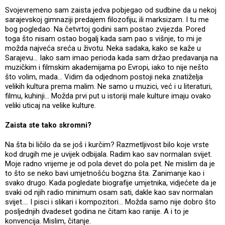
Svojevremeno sam zaista jedva pobjegao od sudbine da u nekoj
sarajevskoj gimnaziji predajem filozofiju; ili marksizam. I tu me
bog pogledao. Na četvrtoj godini sam postao zvijezda. Pored
toga što nisam ostao bogalj kada sam pao s višnje, to mi je
možda najveća sreća u životu. Neka sadaka, kako se kaže u
Sarajevu... Iako sam imao perioda kada sam držao predavanja na
muzičkim i filmskim akademijama po Evropi, iako to nije nešto
što volim, mada... Vidim da odjednom postoji neka znatiželja
velikih kultura prema malim. Ne samo u muzici, već i u literaturi,
filmu, kuhinji... Možda prvi put u istoriji male kulture imaju ovako
veliki uticaj na velike kulture.
Zaista ste tako skromni?
Na šta bi ličilo da se još i kurčim? Razmetljivost bilo koje vrste
kod drugih me je uvijek odbijala. Radim kao sav normalan svijet.
Moje radno vrijeme je od pola devet do pola pet. Ne mislim da je
to što se neko bavi umjetnošću bogzna šta. Zanimanje kao i
svako drugo. Kada pogledate biografije umjetnika, vidjećete da je
svaki od njih radio minimum osam sati, dakle kao sav normalan
svijet.... I pisci i slikari i kompozitori... Možda samo nije dobro što
posljednjih dvadeset godina ne čitam kao ranije. A i to je
konvencija. Mislim, čitanje.