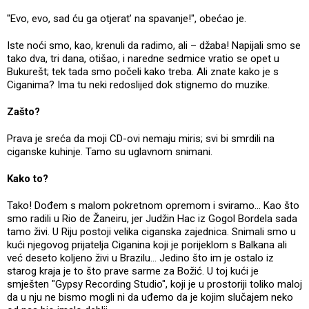
"Evo, evo, sad ću ga otjerat’ na spavanje!", obećao je.
Iste noći smo, kao, krenuli da radimo, ali – džaba! Napijali smo se
tako dva, tri dana, otišao, i naredne sedmice vratio se opet u
Bukurešt; tek tada smo počeli kako treba. Ali znate kako je s
Ciganima? Ima tu neki redoslijed dok stignemo do muzike.
Zašto?
Prava je sreća da moji CD-ovi nemaju miris; svi bi smrdili na
ciganske kuhinje. Tamo su uglavnom snimani.
Kako to?
Tako! Dođem s malom pokretnom opremom i sviramo... Kao što
smo radili u Rio de Žaneiru, jer Judžin Hac iz Gogol Bordela sada
tamo živi. U Riju postoji velika ciganska zajednica. Snimali smo u
kući njegovog prijatelja Ciganina koji je porijeklom s Balkana ali
već deseto koljeno živi u Brazilu... Jedino što im je ostalo iz
starog kraja je to što prave sarme za Božić. U toj kući je
smješten "Gypsy Recording Studio", koji je u prostoriji toliko maloj
da u nju ne bismo mogli ni da uđemo da je kojim slučajem neko