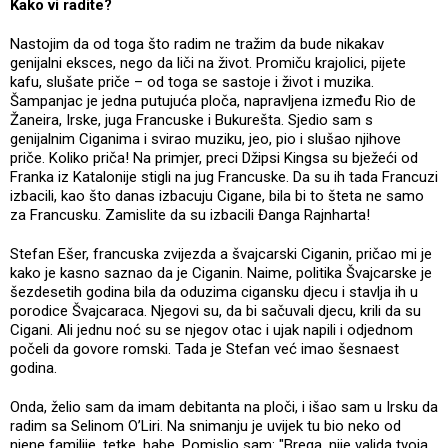
Kako vi radite?
Nastojim da od toga što radim ne tražim da bude nikakav
genijalni eksces, nego da liči na život. Promiču krajolici, pijete
kafu, slušate priče – od toga se sastoje i život i muzika.
Šampanjac je jedna putujuća ploča, napravljena između Rio de
Žaneira, Irske, juga Francuske i Bukurešta. Sjedio sam s
genijalnim Ciganima i svirao muziku, jeo, pio i slušao njihove
priče. Koliko priča! Na primjer, preci Džipsi Kingsa su bježeći od
Franka iz Katalonije stigli na jug Francuske. Da su ih tada Francuzi
izbacili, kao što danas izbacuju Cigane, bila bi to šteta ne samo
za Francusku. Zamislite da su izbacili Đanga Rajnharta!
Stefan Ešer, francuska zvijezda a švajcarski Ciganin, pričao mi je
kako je kasno saznao da je Ciganin. Naime, politika Švajcarske je
šezdesetih godina bila da oduzima cigansku djecu i stavlja ih u
porodice Švajcaraca. Njegovi su, da bi sačuvali djecu, krili da su
Cigani. Ali jednu noć su se njegov otac i ujak napili i odjednom
počeli da govore romski. Tada je Stefan već imao šesnaest
godina.
Onda, želio sam da imam debitanta na ploči, i išao sam u Irsku da
radim sa Selinom O’Liri. Na snimanju je uvijek tu bio neko od
njene familije, tetke, babe. Pomislio sam: "Brega, nije valjda tvoja