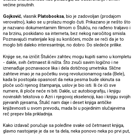
većine prisutnih.
Gojković
, vlasnik
Platobooksa
, bio je zadovoljan (prodajom
verovatno), kako se u prolazu moglo čuti. Prikazano je nešto što
je nazvano dokumentarnim filmom o Štuliću, no rađeno traljavo i
na brzinu, poskidano sa interneta, bez nekog naročitog smisla.
Poznavajući materijale koji su korišćeni, može se reći da je to
moglo biti daleko interesantnije, no dobro. Do sledeće prilike.
Knjige se, na izričit Štulićev zahtev, mogu kupiti samo u kompletu
- dakle, svih četrnaest ili ništa. Što zvuči savim logično i ne
iznenađuje poznavaoce lika i dela dotičnog umetnika. Slične
zahteve imao je na početku svog revolucionarnog rada (Bele),
kada bi postojala opasnost da neka pesma bude skinuta sa
ploče uoči njenog štampanja, uslov je bio isti. Ili će ići sve
numere, ili ploče neće ni biti. Dakle, uz autobiografiju, i knjigu
novinskih tekstova o Azri i njegovoj ekselenciji, kao i knjigu svojih
pjevanih pjesama, Štulić nam daje i deset knjiga antičke
književnosti u svom prevodu, mada bi u pojedinim slučajevima
reč prepev bila prikladnija.
Kako izdavač poručuje sa poleđine svake od četrnaest knjiga,
glavno nastojanje je da se ta dela, neka ponovo neka po prvi put,