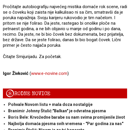
Pročitajte autobiografiju najvećeg mistika domaće rok scene, radi
se o čoveku koji zaista nije kalkulisao ni sa čim, smatravši da je
poruka najvažnija. Svoju karijeru rukovodio je tim načelom. I
pritom se nije folirao. Da jeste, rastegao bi onolike ploče na
petnaest godina, a ne bih objavio u manje od godinu i po dana,
recimo. Da jeste, ne bi bio čovek bez dokumenata, bez prijatelja,
bez države. Da se jeste folirao, danas bi bio bogat čovek. Lični
primer je često najjača poruka.
Čitajte Smijurijadu. Za početak.
Igor Živković
(
www.e-novine.com
)
S
RODNE NOVICE
Pohvale Novom listu + mala doza nostalgije
Branimir Johnny Štulić:"Balkan" je odvratna pjesma
Boris Bele: Krvožedne barabe su nam svima promijenile život
Najbolja domaća pjesma svih vremena - "Par godina za nas"
Branimir Štulić: Nisam ja za tri koncerta