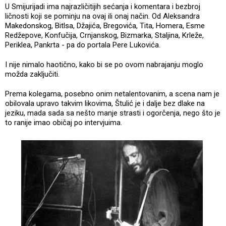
U Smijurijadi ima najrazličitijih sećanja i komentara i bezbroj
ličnosti koji se pominju na ovaj ili onaj način. Od Aleksandra
Makedonskog, Bitlsa, Džajića, Bregovića, Tita, Homera, Esme
Redžepove, Konfučija, Crnjanskog, Bizmarka, Staljina, Krleže,
Periklea, Pankrta - pa do portala Pere Lukovića.
I nije nimalo haotično, kako bi se po ovom nabrajanju moglo
možda zaključiti.
Prema kolegama, posebno onim netalentovanim, a scena nam je
obilovala upravo takvim likovima, Štulić je i dalje bez dlake na
jeziku, mada sada sa nešto manje strasti i ogorčenja, nego što je
to ranije imao običaj po intervjuima.