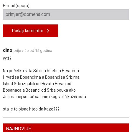
E-mail (opcija)
Pošalji komentar
dino
prije više od 15 godina
wtf?
Na početku rata Srbi su htjeli sa Hrvatima
Hrvati sa Bosancima a Bosanci sa Srbima
Ishod Srbi izgubili od Hrvata Hrvati od
Bosanaca a Bosanci od Srba pouka ako
Je ima nej se tuć sa onim kog voliš kužiš rista
sta je to pisac hteo da kaze???
NAJNOVIJE