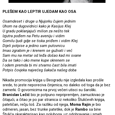
PLEŠEM KAO LEPTIR UJEDAM KAO OSA
Osamdeset i druge u Njujorku čujem jednim
Uhom na dugovidnici kako je Kasijus Klej
U gradu poklanjajući milion za nešto tek
Izjutra pođem na Petu aveniju i vidim
Gomilu ljudi gdje se tiska priđem i vidim Klej
Dijeli potpise a jedino sam putovnicu
Imao zgrabim je i krenem se gužvati i već
Sam mu na metar od leđa došao kad mi svane
Da se tako i oko mene kupe okrenem se
I odem premda bi mi stvarno čast bila imati
Potpis čovjeka najvećeg šakača našeg doba
Nikada promocija knjiga u Beogradu nije izgledala kao prošle
srede, to jeste neporeciva činjenica, no daleko od toga da je bez
zamerki. O govornicima na prvoj večeri utisci su šaroliki
.
Branislav Lečić
bio je potpuno nepripremljen, zamuckivao je
čitajući, a čitao je po par stranica iz nekoliko Štulićevih knjiga,
patetičan, rečju loš. Za razliku od njega,
Moma Rajin
je bio
odmeren, jasan, bez trunke patetike, dok je
Rambo
sa bine
Štulića okarakterisao kao poluboga, uz odobravanje i smeh