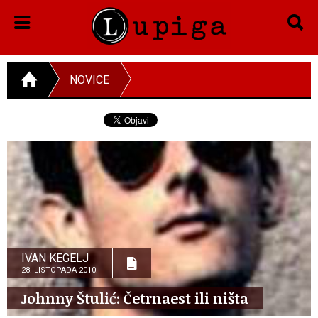
NOVICE
IVAN KEGELJ
28. LISTOPADA 2010.
Johnny Štulić: Četrnaest ili ništa