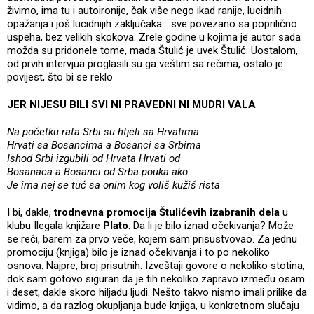
živimo, ima tu i autoironije, čak više nego ikad ranije, lucidnih
opažanja i još lucidnijih zaključaka... sve povezano sa poprilično
uspeha, bez velikih skokova. Zrele godine u kojima je autor sada
možda su pridonele tome, mada Štulić je uvek Štulić. Uostalom,
od prvih intervjua proglasili su ga veštim sa rečima, ostalo je
povijest, što bi se reklo
JER NIJESU BILI SVI NI PRAVEDNI NI MUDRI VALA
Na početku rata Srbi su htjeli sa Hrvatima
Hrvati sa Bosancima a Bosanci sa Srbima
Ishod Srbi izgubili od Hrvata Hrvati od
Bosanaca a Bosanci od Srba pouka ako
Je ima nej se tuć sa onim kog voliš kužiš rista
I bi, dakle,
trodnevna promocija Štulićevih izabranih dela
u
klubu Ilegala knjižare
Plato
. Da li je bilo iznad očekivanja? Može
se reći, barem za prvo veče, kojem sam prisustvovao. Za jednu
promociju (knjiga) bilo je iznad očekivanja i to po nekoliko
osnova. Najpre, broj prisutnih. Izveštaji govore o nekoliko stotina,
dok sam gotovo siguran da je tih nekoliko zapravo između osam
i deset, dakle skoro hiljadu ljudi. Nešto takvo nismo imali prilike da
vidimo, a da razlog okupljanja bude knjiga, u konkretnom slučaju