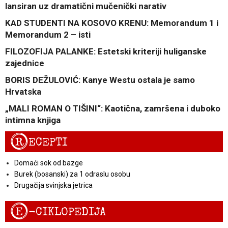
lansiran uz dramatični mučenički narativ
KAD STUDENTI NA KOSOVO KRENU: Memorandum 1 i
Memorandum 2 – isti
FILOZOFIJA PALANKE: Estetski kriteriji huliganske
zajednice
BORIS DEŽULOVIĆ: Kanye Westu ostala je samo
Hrvatska
„MALI ROMAN O TIŠINI“: Kaotična, zamršena i duboko
intimna knjiga
R
ECEPTI
Domaći sok od bazge
Burek (bosanski) za 1 odraslu osobu
Drugačija svinjska jetrica
E
-CIKLOPEDIJA