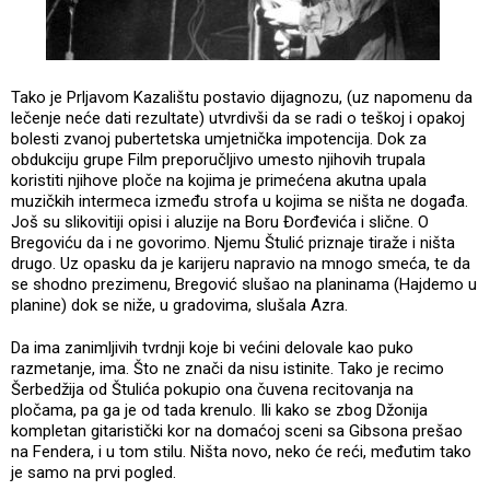
Tako je Prljavom Kazalištu postavio dijagnozu, (uz napomenu da
lečenje neće dati rezultate) utvrdivši da se radi o teškoj i opakoj
bolesti zvanoj pubertetska umjetnička impotencija. Dok za
obdukciju grupe Film preporučljivo umesto njihovih trupala
koristiti njihove ploče na kojima je primećena akutna upala
muzičkih intermeca između strofa u kojima se ništa ne događa.
Još su slikovitiji opisi i aluzije na Boru Đorđevića i slične. O
Bregoviću da i ne govorimo. Njemu Štulić priznaje tiraže i ništa
drugo. Uz opasku da je karijeru napravio na mnogo smeća, te da
se shodno prezimenu, Bregović slušao na planinama (Hajdemo u
planine) dok se niže, u gradovima, slušala Azra.
Da ima zanimljivih tvrdnji koje bi većini delovale kao puko
razmetanje, ima. Što ne znači da nisu istinite. Tako je recimo
Šerbedžija od Štulića pokupio ona čuvena recitovanja na
pločama, pa ga je od tada krenulo. Ili kako se zbog Džonija
kompletan gitaristički kor na domaćoj sceni sa Gibsona prešao
na Fendera, i u tom stilu. Ništa novo, neko će reći, međutim tako
je samo na prvi pogled.