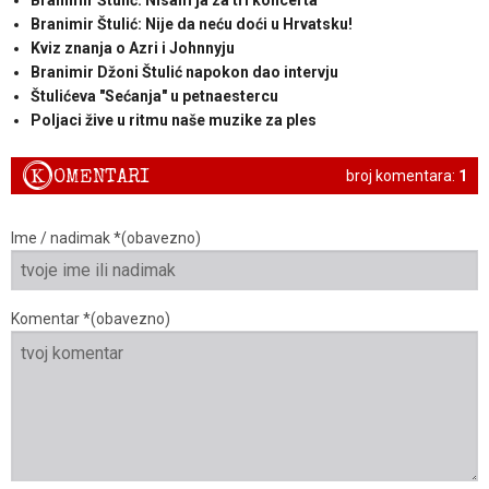
Branimir Štulić: Nije da neću doći u Hrvatsku!
Kviz znanja o Azri i Johnnyju
Branimir Džoni Štulić napokon dao intervju
Štulićeva "Sećanja" u petnaestercu
Poljaci žive u ritmu naše muzike za ples
K
OMENTARI
broj komentara:
1
Ime / nadimak *(obavezno)
Komentar *(obavezno)