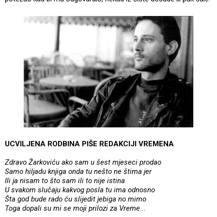
UCVILJENA RODBINA PIŠE REDAKCIJI VREMENA
Zdravo Žarkoviću ako sam u šest mjeseci prodao
Samo hiljadu knjiga onda tu nešto ne štima jer
Ili ja nisam to što sam ili to nije istina
U svakom slučaju kakvog posla tu ima odnosno
Šta god bude rado ću slijedit jebiga no mimo
Toga dopali su mi se moji prilozi za Vreme...