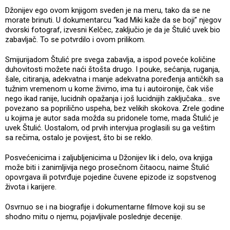
Džonijev ego ovom knjigom sveden je na meru, tako da se ne
morate brinuti. U dokumentarcu “kad Miki kaže da se boji” njegov
dvorski fotograf, izvesni Kelčec, zaključio je da je Štulić uvek bio
zabavljač. To se potvrdilo i ovom prilikom.
Smijurijadom Štulić pre svega zabavlja, a ispod poveće količine
duhovitosti možete naći štošta drugo. I pouke, sećanja, ruganja,
šale, citiranja, adekvatna i manje adekvatna poređenja antičkih sa
tužnim vremenom u kome živimo, ima tu i autoironije, čak više
nego ikad ranije, lucidnih opažanja i još lucidnijih zaključaka... sve
povezano sa poprilično uspeha, bez velikih skokova. Zrele godine
u kojima je autor sada možda su pridonele tome, mada Štulić je
uvek Štulić. Uostalom, od prvih intervjua proglasili su ga veštim
sa rečima, ostalo je povijest, što bi se reklo.
Posvećenicima i zaljubljenicima u Džonijev lik i delo, ova knjiga
može biti i zanimljivija nego prosečnom čitaocu, naime Štulić
opovrgava ili potvrđuje pojedine čuvene epizode iz sopstvenog
života i karijere.
Osvrnuo se i na biografije i dokumentarne filmove koji su se
shodno mitu o njemu, pojavljivale poslednje decenije.