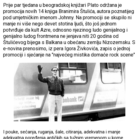
Prije par tjedana u beogradskoj knjižari Plato održana je
promocija novih 14 knjiga Branimira Štulića, autora poznatijeg
pod umjetničkim imenom Johnny. Na promociji se skupilo ni
manje ni više nego devet stotina ljudi, što još jednom
potvrđuje da kult Azre, odnosno njezinog ludo genijalnog i
genijalno ludog frontmena ne jenjava niti 20 godina od
Štulićevog bijega s Balkana u obećanu zemlju Nizozemsku. S
e-novina prenosimo, iz pera Igora Živkovića, zapis o jednoj
promociji i sjećanje na "najvećeg mistika domaće rock scene"
I pouke, sećanja, ruganja, šale, citiranja, adekvatna i manje
adekvatna poređenja antičkih sa tužnim vremenom u kome