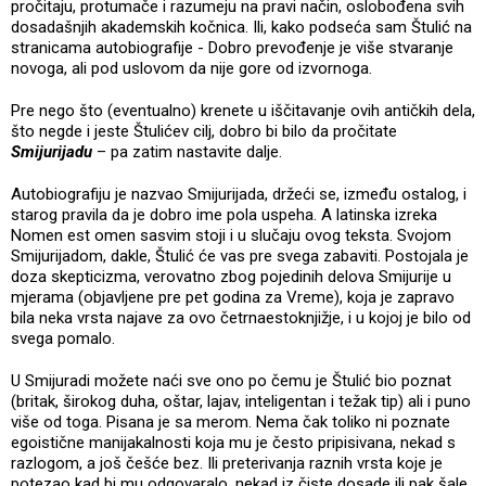
pročitaju, protumače i razumeju na pravi način, oslobođena svih
dosadašnjih akademskih kočnica. Ili, kako podseća sam Štulić na
stranicama autobiografije - Dobro prevođenje je više stvaranje
novoga, ali pod uslovom da nije gore od izvornoga.
Pre nego što (eventualno) krenete u iščitavanje ovih antičkih dela,
što negde i jeste Štulićev cilj, dobro bi bilo da pročitate
Smijurijadu
– pa zatim nastavite dalje.
Autobiografiju je nazvao Smijurijada, držeći se, između ostalog, i
starog pravila da je dobro ime pola uspeha. A latinska izreka
Nomen est omen sasvim stoji i u slučaju ovog teksta. Svojom
Smijurijadom, dakle, Štulić će vas pre svega zabaviti. Postojala je
doza skepticizma, verovatno zbog pojedinih delova Smijurije u
mjerama (objavljene pre pet godina za Vreme), koja je zapravo
bila neka vrsta najave za ovo četrnaestoknjižje, i u kojoj je bilo od
svega pomalo.
U Smijuradi možete naći sve ono po čemu je Štulić bio poznat
(britak, širokog duha, oštar, lajav, inteligentan i težak tip) ali i puno
više od toga. Pisana je sa merom. Nema čak toliko ni poznate
egoistične manijakalnosti koja mu je često pripisivana, nekad s
razlogom, a još češće bez. Ili preterivanja raznih vrsta koje je
potezao kad bi mu odgovaralo, nekad iz čiste dosade ili pak šale.