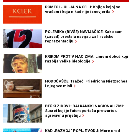
ROMEO I JULIJA NA SELU: Knjiga kojoj se
vraćam i koja nikad nije iznevjerila
POLEMIKA (BIVŠE) NAVIJAČICE: Kako sam
(zasad) prestala navijati za hrvatsku
reprezentaciju
KRIKOM PROTIV NACIZMA: Limeni doboš koji
razbija velike ideologije
HODOČAŠĆE: Tražeći Friedricha Nietzschea
i njegove misli
BEČKI ZIDOVI–BALKANSKI NACIONALIZMI:
Susret koji je fotoreportažu pretvorio u
agresivnu prijetnju
KAD „RAZVOJ“ POPIJE VODU: More pred