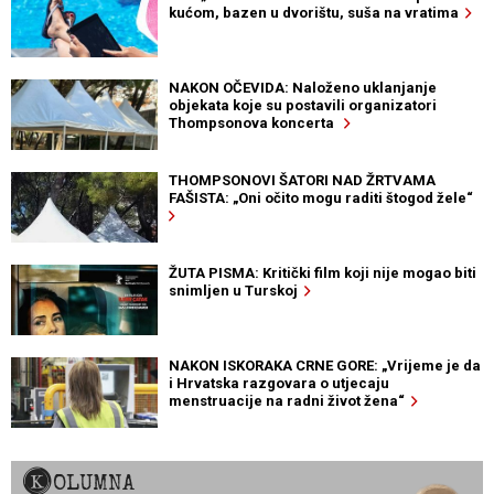
kućom, bazen u dvorištu, suša na vratima
NAKON OČEVIDA: Naloženo uklanjanje
objekata koje su postavili organizatori
Thompsonova koncerta
THOMPSONOVI ŠATORI NAD ŽRTVAMA
FAŠISTA: „Oni očito mogu raditi štogod žele“
ŽUTA PISMA: Kritički film koji nije mogao biti
snimljen u Turskoj
NAKON ISKORAKA CRNE GORE: „Vrijeme je da
i Hrvatska razgovara o utjecaju
menstruacije na radni život žena“
KOLUMNA