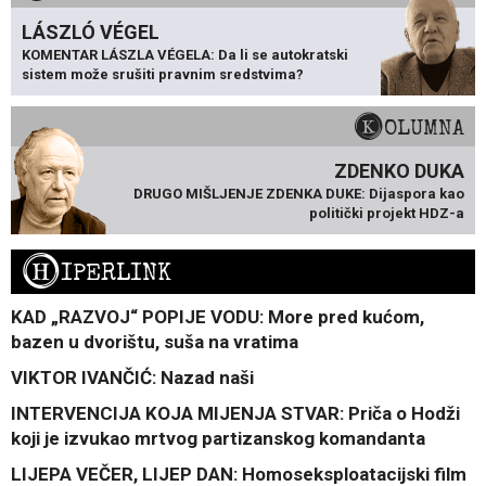
LÁSZLÓ VÉGEL
KOMENTAR LÁSZLA VÉGELA: Da li se autokratski
sistem može srušiti pravnim sredstvima?
KOLUMNA
ZDENKO DUKA
DRUGO MIŠLJENJE ZDENKA DUKE: Dijaspora kao
politički projekt HDZ-a
H
IPERLINK
KAD „RAZVOJ“ POPIJE VODU: More pred kućom,
bazen u dvorištu, suša na vratima
VIKTOR IVANČIĆ: Nazad naši
INTERVENCIJA KOJA MIJENJA STVAR: Priča o Hodži
koji je izvukao mrtvog partizanskog komandanta
LIJEPA VEČER, LIJEP DAN: Homoseksploatacijski film