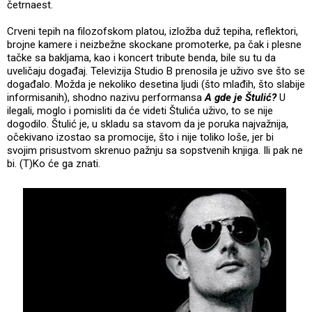
četrnaest.
Crveni tepih na filozofskom platou, izložba duž tepiha, reflektori,
brojne kamere i neizbežne skockane promoterke, pa čak i plesne
tačke sa bakljama, kao i koncert tribute benda, bile su tu da
uveličaju događaj. Televizija Studio B prenosila je uživo sve što se
događalo. Možda je nekoliko desetina ljudi (što mlađih, što slabije
informisanih), shodno nazivu performansa
A gde je Štulić?
U
ilegali, moglo i pomisliti da će videti Štulića uživo, to se nije
dogodilo. Štulić je, u skladu sa stavom da je poruka najvažnija,
očekivano izostao sa promocije, što i nije toliko loše, jer bi
svojim prisustvom skrenuo pažnju sa sopstvenih knjiga. Ili pak ne
bi. (T)Ko će ga znati.