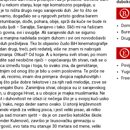
duboko
d u nekom stanju, koje nije komatozno pojavljuje, u
 je to ništa drugo nego sarajevski duh. Jer to što se
R
ovamo, događalo se u njegovih petsto godina barem
tumbacije, dođe, pohara, obije, sprži da kuće ne bude ni
Doma
du ljudi – Sarajlije, Sarajevo i tako. Sliči mi na fašizam
Bure
o govna, svi i svugdje. Ali sarajevski duh se sigurno
ona manjina nadvlada svojim duhom i svi oni novodošavši
Druga
 duh preživljava. Tko bi objasnio čudo BiH kinematografije
dan drugi, treći, peti redatelj, više ne znam ni nabrojati
E
priznanja. Otkud? Od toga. A u korijenu svih stvari, po mom
ite sad neobične riječi – osjećavanju tih stvari, radi se o
ica između toga i toga, to svako zna, da gemištanje,
Povij
tetnijim od onog što je bilo u ovim poslovima. Te priče ne
Yugo
 ali, recimo, imam dva primjera: dvojica najduhovitijih i
Free
j što piše dobre tekstove i za njih radi melodije, zove se
genijalni Đuro. Zanimljiva stvar, obojica su iz sarajevskog
n, u drugoga Hrvat, a u obojice je majka muslimanka. Ne
st i duhovitost ne izlazi iz nečega što je u svojoj kući usko
 'nako, nego deder samo ovako. U istoriji književnosti
ski vrijedi za velikog pisca, i jest veliki pisac, ali nitko
a sad moram sjetit – da je on završio katoličke škole.
nder Kulenović, završio je Isusovačku gimnaziju u
ergović, evo tata mu stanuje 30 metara od mene, veliki