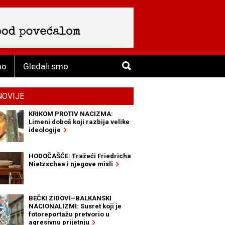
mo
Gledali smo
NOVIJE
KRIKOM PROTIV NACIZMA:
Limeni doboš koji razbija velike
ideologije
HODOČAŠĆE: Tražeći Friedricha
Nietzschea i njegove misli
BEČKI ZIDOVI–BALKANSKI
NACIONALIZMI: Susret koji je
fotoreportažu pretvorio u
agresivnu prijetnju