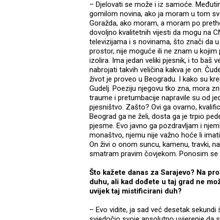
– Djelovati se može i iz samoće. Međutim
gomilom novina, ako ja moram u tom sv
Goražda, ako moram, a moram po prethodn
dovoljno kvalitetnih vijesti da mogu na 
televizijama i s novinama, što znači da u
prostor, nije moguće ili ne znam u koji
izolira. Ima jedan veliki pjesnik, i to baš v
nabrojati takvih veličina kakva je on. Čud
život je proveo u Beogradu. I kako su kren
Gudelj. Poeziju njegovu tko zna, mora zn
traume i pretumbacije napravile su od j
pjesništvo. Zašto? Ovi ga ovamo, kvalifici
Beograd ga ne želi, dosta ga je trpio pe
pjesme. Evo javno ga pozdravljam i njem
monaštvo, njemu nije važno hoće li imati 
On živi o onom suncu, kamenu, travki, na
smatram pravim čovjekom. Ponosim se št
Što kažete danas za Sarajevo? Na pros
duhu, ali kad dođete u taj grad ne može
uvijek taj mistificirani duh?
– Evo vidite, ja sad već desetak sekundi
svjedočio svoje apsolutno uvjerenje da sa