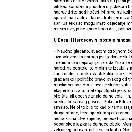
narod bio neki nevažan, kako su pisali j
biti kao konstanta prisutna u ljudskom b
napraviti što god hoćeš. Mi smo svi koji
spavati na livadi, a da ne strahujemo za ž
san. Ja tek sad mogu imati osjećanje mržn
mrzim sve, ja ne znam koga da..., pokaži
U Bosni i Hercegovini postoje mnoga bo
– Naučno gledano, svakom ozbiljnom čovje
južnoslavenska naroda jest jedan jezik. D
imenima dva najbrojnija naroda. Nisu se 
narodi ne postoje, to molim te izgubi iz
kad imadne onoliko vlasti koliko može. Sk
građansko i političko pravo svakog od t
muslimani sad mogli svoj jezik nazivati sr
ekspertom za tu materiju. Srpski jezik, s
bilo šta, ali opet se znalo da ne vole – h
srednjebosankog govora. Pokojni Krleža je 
smisao. Ne bi to bilo to kad bi tamo staja
druge strane, teže apsolutnoj diferenciji. 
nema kruha. Sve vrijeme, pedeset godina 
bosanskog jezika je da hoće oboje. Meni 
želi ničeg odricati, ni hljeba ni kruha. Na