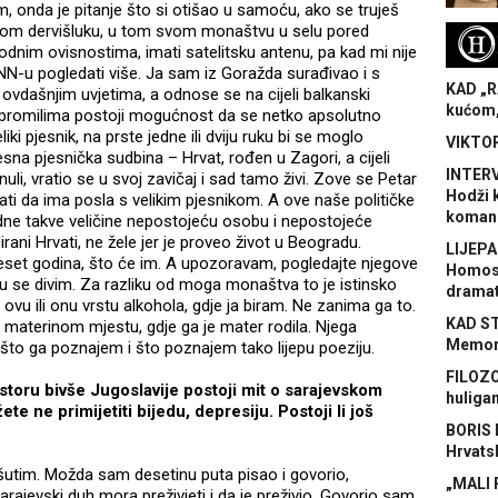
, onda je pitanje što si otišao u samoću, ako se truješ
om dervišluku, u tom svom monaštvu u selu pored
H
im ovisnostima, imati satelitsku antenu, pa kad mi nije
CNN-u pogledati više. Ja sam iz Goražda surađivao i s
KAD „R
 ovdašnjim uvjetima, a odnose se na cijeli balkanski
kućom,
m promilima postoji mogućnost da se netko apsolutno
eliki pjesnik, na prste jedne ili dviju ruku bi se moglo
VIKTOR
esna pjesnička sudbina – Hrvat, rođen u Zagori, a cijeli
INTERV
uli, vratio se u svoj zavičaj i sad tamo živi. Zove se Petar
Hodži 
ati da ima posla s velikim pjesnikom. A ove naše političke
koman
edne takve veličine nepostojeću osobu i nepostojeće
rani Hrvati, ne žele jer je proveo život u Beogradu.
LIJEPA
deset godina, što će im. A upozoravam, pogledajte njegove
Homose
u se divim. Za razliku od moga monaštva to je istinsko
dramat
ovu ili onu vrstu alkohola, gdje ja biram. Ne zanima ga to.
KAD S
 materinom mjestu, gdje ga je mater rodila. Njega
Memora
o ga poznajem i što poznajem tako lijepu poeziju.
FILOZO
toru bivše Jugoslavije postoji mit o sarajevskom
huliga
te ne primijetiti bijedu, depresiju. Postoji li još
BORIS 
Hrvats
 šutim. Možda sam desetinu puta pisao i govorio,
„MALI 
rajevski duh mora preživjeti i da je preživio. Govorio sam