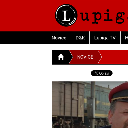
Novice
D&K
Lupiga TV
H
NOVICE