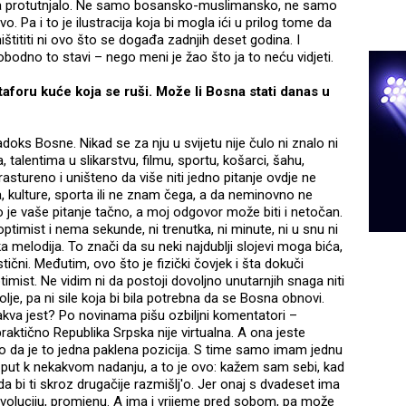
vuda protutnjalo. Ne samo bosansko-muslimansko, ne samo
o. Pa i to je ilustracija koja bi mogla ići u prilog tome da
ištititi ni ovo što se događa zadnjih deset godina. I
obodno to stavi – nego meni je žao što ja to neću vidjeti.
taforu kuće koja se ruši. Može li Bosna stati danas u
doks Bosne. Nikad se za nju u svijetu nije čulo ni znalo ni
 talentima u slikarstvu, filmu, sportu, košarci, šahu,
 rastureno i uništeno da više niti jedno pitanje ovdje ne
, kulture, sporta ili ne znam čega, a da neminovno ne
liko je vaše pitanje tačno, a moj odgovor može biti i netočan.
timist i nema sekunde, ni trenutka, ni minute, ni u snu ni
ka melodija. To znači da su neki najdublji slojevi moga bića,
ični. Međutim, ovo što je fizički čovjek i šta dokuči
mist. Ne vidim ni da postoji dovoljno unutarnjih snaga niti
je, pa ni sile koja bi bila potrebna da se Bosna obnovi.
kva jest? Po novinama pišu ozbiljni komentatori –
raktično Republika Srpska nije virtualna. A ona jeste
ko da je to jedna paklena pozicija. S time samo imam jednu
i put k nekakvom nadanju, a to je ovo: kažem sam sebi, kad
da bi ti skroz drugačije razmišlj'o. Jer onaj s dvadeset ima
evoluciju, promjenu. A ima i vrijeme pred sobom, pa može