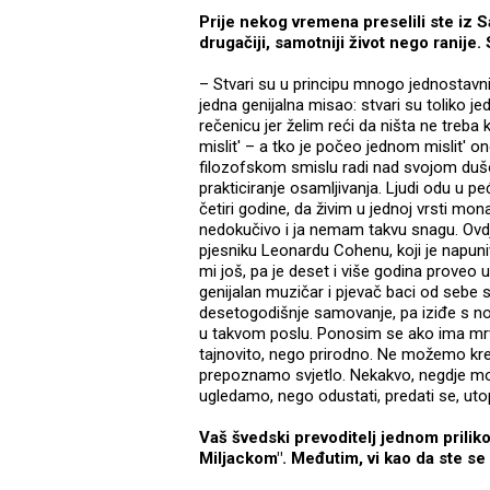
Prije nekog vremena preselili ste iz 
drugačiji, samotniji život nego ranije. 
– Stvari su u principu mnogo jednostavn
jedna genijalna misao: stvari su toliko j
rečenicu jer želim reći da ništa ne treba 
mislit' – a tko je počeo jednom mislit' o
filozofskom smislu radi nad svojom dušo
prakticiranje osamljivanja. Ljudi odu u p
četiri godine, da živim u jednoj vrsti mona
nedokučivo i ja nemam takvu snagu. Ovdj
pjesniku Leonardu Cohenu, koji je napuni
mi još, pa je deset i više godina proveo
genijalan muzičar i pjevač baci od sebe s
desetogodišnje samovanje, pa iziđe s no
u takvom poslu. Ponosim se ako ima mrva
tajnovito, nego prirodno. Ne možemo kre
prepoznamo svjetlo. Nekakvo, negdje mora 
ugledamo, nego odustati, predati se, uto
Vaš švedski prevoditelj jednom prilik
Miljackom". Međutim, vi kao da ste se 