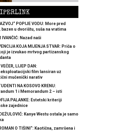
IPERLINK
AZVOJ“ POPIJE VODU: More pred
 bazen u dvorištu, suša na vratima
 IVANČIĆ: Nazad naši
ENCIJA KOJA MIJENJA STVAR: Priča o
koji je izvukao mrtvog partizanskog
danta
 VEČER, LIJEP DAN:
ksploatacijski film lansiran uz
ični mučenički narativ
TUDENTI NA KOSOVO KRENU:
ndum 1 i Memorandum 2 – isti
FIJA PALANKE: Estetski kriteriji
nske zajednice
DEŽULOVIĆ: Kanye Westu ostala je samo
ka
ROMAN O TIŠINI“: Kaotična, zamršena i