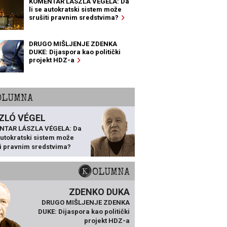
KOMENTAR LÁSZLA VÉGELA: Da
li se autokratski sistem može
srušiti pravnim sredstvima?
DRUGO MIŠLJENJE ZDENKA
DUKE: Dijaspora kao politički
projekt HDZ-a
KOLUMNA
ZLÓ VÉGEL
NTAR LÁSZLA VÉGELA: Da
 autokratski sistem može
ti pravnim sredstvima?
KOLUMNA
ZDENKO DUKA
DRUGO MIŠLJENJE ZDENKA
DUKE: Dijaspora kao politički
projekt HDZ-a