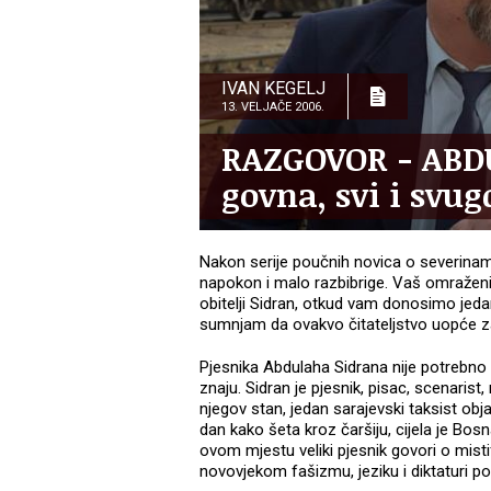
IVAN KEGELJ
13. VELJAČE 2006.
RAZGOVOR - ABDU
govna, svi i svug
Nakon serije poučnih novica o severinama 
napokon i malo razbibrige. Vaš omraženi
obitelji Sidran, otkud vam donosimo je
sumnjam da ovakvo čitateljstvo uopće za
Pjesnika Abdulaha Sidrana nije potrebno po
znaju. Sidran je pjesnik, pisac, scenarist
njegov stan, jedan sarajevski taksist obj
dan kako šeta kroz čaršiju, cijela je Bo
ovom mjestu veliki pjesnik govori o mist
novovjekom fašizmu, jeziku i diktaturi p