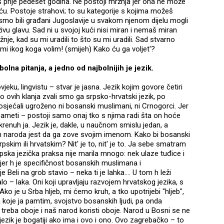
oš prije pedeset godina. Ne postoji mržnja jer ona ne može
iću. Postoje strahovi; to su kategorije s kojima možeš
 smo bili građani Jugoslavije u svakom njenom dijelu mogli
ivu glavu. Sad ni u svojoj kući nisi miran i nemaš miran
je, kad su mi uradili to što su mi uradili. Sad stvarno
 mi ikog koga volim! (smijeh) Kako ću ga voljet'?
lna pitanja, a jedno od najbolnijih je jezik.
ku, lingvistu – stvar je jasna. Jezik kojim govore četiri
o ovih klanja zvali smo ga srpsko-hrvatski jezik, po
osjećali ugroženo ni bosanski muslimani, ni Crnogorci. Jer
 pameti – postoji samo onaj tko s njima radi šta on hoće
renuh ja. Jezik je, dakle, u naučnom smislu jedan, a
ih naroda jest da ga zove svojim imenom. Kako bi bosanski
pskim ili hrvatskim? Nit' je to, nit' je to. Ja sebe smatram
rpska jezička praksa nije marila mnogo: nek ulaze tuđice i
, jer h je specifičnost bosanskih muslimana i
Beli na grob stavio – neka ti je lahka.... U tom h leži
lo – laka. Oni koji upravljaju razvojem hrvatskog jezika, s
Ako je u Srba hljeb, mi ćemo kruh, a tko upotrijebi "hljeb",
koje ja pamtim, svojstvo bosanskih ljudi, pa onda
treba oboje i naš narod koristi oboje. Narod u Bosni se ne
š jezik je bogatiji ako ima i ovo i ono. Ovo zagrebačko – to