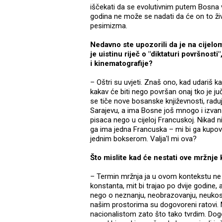
iščekati da se evolutivnim putem Bosna vra
godina ne može se nadati da će on to ži
pesimizma.
Nedavno ste upozorili da je na cijelo
je uistinu riječ o "diktaturi površnos
i kinematografije?
– Oštri su uvjeti. Znaš ono, kad udariš
kakav će biti nego površan onaj tko je j
se tiče nove bosanske književnosti, rad
Sarajevu, a ima Bosne još mnogo i izvan S
pisaca nego u cijeloj Francuskoj. Nikad 
ga ima jedna Francuska – mi bi ga kupov
jednim bokserom. Valja'l mi ova?
Što mislite kad će nestati ove mržnj
– Termin mržnja ja u ovom kontekstu ne p
konstanta, mit bi trajao po dvije godine, 
nego o neznanju, neobrazovanju, neukosti 
našim prostorima su dogovoreni ratovi.
nacionalistom zato što tako tvrdim. Dog