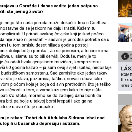
Sarajeva u Goražde i danas vodite jedan potpuno
Siti ste javnog života?
ije nego što naša priroda može dokučiti. Ima u Goethea
ednostavne da se jezikom ne daju izraziti. Kažem tu
komplicirati. U prirodi svakog čovjeka koji je ikad počeo
nda nije znao ni prestat' – sasvim je prirodna potreba da u
m i u tom smislu deset hiljada godina postoji
ećine, dobiju božju poruku... Ja se ponosim, a to činim ima
štva, u islamu su to bili derviši. Doduše, meni je to
e ću odati hvalu genijalnom muzičaru, kompozitoru i
vši 60 godina kazao – ja sam ovaj svijet ispitao, nedostaje
LÁS
 u budističkom samostanu. Sad zamislite ako jedan takav
KOME
ve što je slava, pozornica, taština, novac i obavi tako
li se
vom pločom koja je bolja od svih prethodnih, što je teško
sruši
 sličnosti u tom, a vama kazujem kako to nije ništa
pati k'o stoka, moramo se do zadnjeg daha boriti da
biti, pa bolje u takvoj borbi krepati i ako ga ne
piti se u ovo što je naopako.
om je rekao: "Dobri duh Abdulaha Sidrana lebdi nad
utopili u bosansku depresiju i autizam.