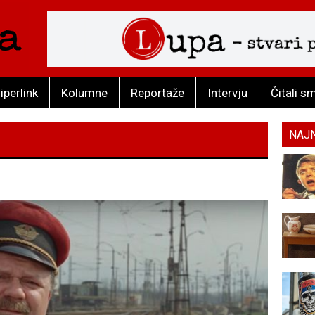
iperlink
Kolumne
Reportaže
Intervju
Čitali s
NAJ