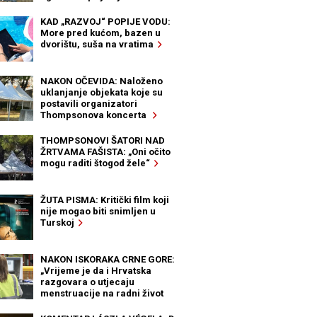
KAD „RAZVOJ“ POPIJE VODU:
More pred kućom, bazen u
dvorištu, suša na vratima
NAKON OČEVIDA: Naloženo
uklanjanje objekata koje su
postavili organizatori
Thompsonova koncerta
THOMPSONOVI ŠATORI NAD
ŽRTVAMA FAŠISTA: „Oni očito
mogu raditi štogod žele“
ŽUTA PISMA: Kritički film koji
nije mogao biti snimljen u
Turskoj
NAKON ISKORAKA CRNE GORE:
„Vrijeme je da i Hrvatska
razgovara o utjecaju
menstruacije na radni život
žena“