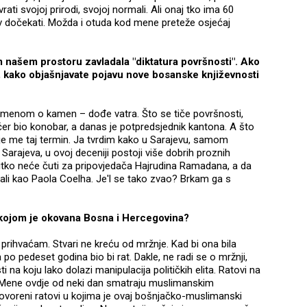
ti svojoj prirodi, svojoj normali. Ali onaj tko ima 60
v dočekati. Možda i otuda kod mene preteže osjećaj
m našem prostoru zavladala "diktatura površnosti". Ako
ti", kako objašnjavate pojavu nove bosanske književnosti
 kamenom o kamen – dođe vatra. Što se tiče površnosti,
učer bio konobar, a danas je potpredsjednik kantona. A što
uje me taj termin. Ja tvrdim kako u Sarajevu, samom
arajeva, u ovoj deceniji postoji više dobrih proznih
nitko neće čuti za pripovjedača Hajrudina Ramadana, a da
ali kao Paola Coelha. Je'l se tako zvao? Brkam ga s
e kojom je okovana Bosna i Hercegovina?
rihvaćam. Stvari ne kreću od mržnje. Kad bi ona bila
a po pedeset godina bio bi rat. Dakle, ne radi se o mržnji,
na koju lako dolazi manipulacija političkih elita. Ratovi na
 Mene ovdje od neki dan smatraju muslimanskim
ovoreni ratovi u kojima je ovaj bošnjačko-muslimanski