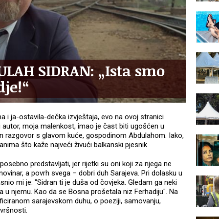
LAH SIDRAN: „Ista smo
dje!“
i ja-ostavila-dečka izvještaja, evo na ovoj stranici
 autor, moja malenkost, imao je čast biti ugošćen u
dan razgovor s glavom kuće, gospodinom Abdulahom. Iako,
nima što kaže najveći živući balkanski pjesnik
sebno predstavljati, jer rijetki su oni koji za njega ne
, novinar, a povrh svega – dobri duh Sarajeva. Pri dolasku u
asnio mi je: "Sidran ti je duša od čovjeka. Gledam ga neki
sna u njemu. Kao da se Bosna prošetala niz Ferhadiju". Na
ificiranom sarajevskom duhu, o poeziji, samovanju,
ovršnosti.