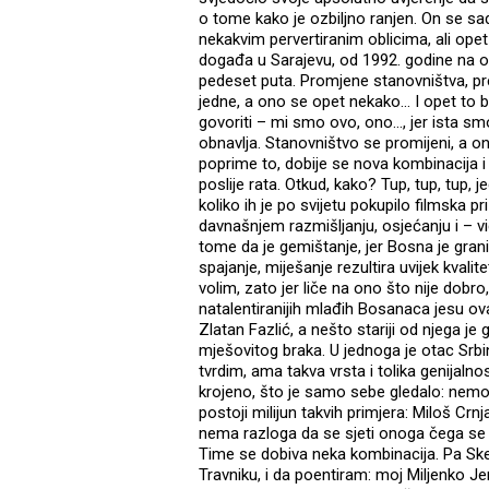
o tome kako je ozbiljno ranjen. On se sa
nekakvim pervertiranim oblicima, ali opet
događa u Sarajevu, od 1992. godine na 
pedeset puta. Promjene stanovništva, pre
jedne, a ono se opet nekako... I opet to bu
govoriti – mi smo ovo, ono..., jer ista sm
obnavlja. Stanovništvo se promijeni, a 
poprime to, dobije se nova kombinacija i
poslije rata. Otkud, kako? Tup, tup, tup, je
koliko ih je po svijetu pokupilo filmska 
davnašnjem razmišljanju, osjećanju i – vid
tome da je gemištanje, jer Bosna je gran
spajanje, miješanje rezultira uvijek kvali
volim, zato jer liče na ono što nije dobro,
natalentiranijih mlađih Bosanaca jesu ova
Zlatan Fazlić, a nešto stariji od njega je 
mješovitog braka. U jednoga je otac Srbi
tvrdim, ama takva vrsta i tolika genijalno
krojeno, što je samo sebe gledalo: nemoj
postoji milijun takvih primjera: Miloš Crnjan
nema razloga da se sjeti onoga čega se j
Time se dobiva neka kombinacija. Pa Ske
Travniku, i da poentiram: moj Miljenko J