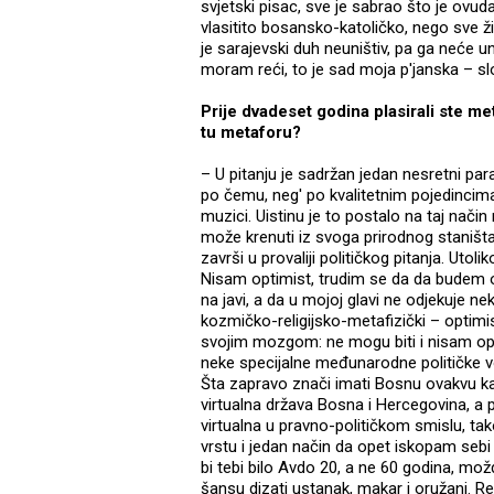
svjetski pisac, sve je sabrao što je o
vlasitito bosansko-katoličko, nego sve živ
je sarajevski duh neuništiv, pa ga neće un
moram reći, to je sad moja p'janska – sl
Prije dvadeset godina plasirali ste me
tu metaforu?
– U pitanju je sadržan jedan nesretni para
po čemu, neg' po kvalitetnim pojedincima,
muzici. Uistinu je to postalo na taj način
može krenuti iz svoga prirodnog staništa
završi u provaliji političkog pitanja. Uto
Nisam optimist, trudim se da da budem op
na javi, a da u mojoj glavi ne odjekuje ne
kozmičko-religijsko-metafizički – optimist
svojim mozgom: ne mogu biti i nisam opti
neke specijalne međunarodne političke vol
Šta zapravo znači imati Bosnu ovakvu ka
virtualna država Bosna i Hercegovina, a p
virtualna u pravno-političkom smislu, ta
vrstu i jedan način da opet iskopam seb
bi tebi bilo Avdo 20, a ne 60 godina, mož
šansu dizati ustanak, makar i oružani. R