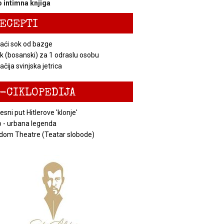
 intimna knjiga
ECEPTI
ći sok od bazge
k (bosanski) za 1 odraslu osobu
čija svinjska jetrica
-CIKLOPEDIJA
esni put Hitlerove 'klonje'
 - urbana legenda
dom Theatre (Teatar slobode)