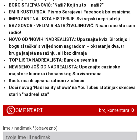
BORO STJEPANOVIĆ: "Naši? Koji su to – naši?"
EMIR KUSTURICA: Pismo Sarajevu i Facebook bolesnicima
IMPOZANTNA LISTA HISTERIJE: Svi srpski neprijatelji
RAZGOVOR - VELIMIR BATA ŽIVOJINOVIĆ: Nisam ono što sam
radio!
NOVO OD 'NOVIH' NADREALISTA: Upoznajte kviz 'Sirotinjo i
bogu si teška' s vrijednom nagradom – okretanje dva, tri
kruga janjeta na ražnju, ali bez diranja
TOP LISTA NADREALISTA: Burek u svemiru
NEVIĐENO JOŠ OD NADREALISTA: Upoznajte cazinske
majstore humora i bosanskog Survivormana
Kusturica ili pjesma ratnom zločincu
Uoči novog 'Nadreality showa' na YouTubeu stotinjak skečeva
starih "nadrealista"
K
OMENTARI
broj komentara:
0
Ime / nadimak *(obavezno)