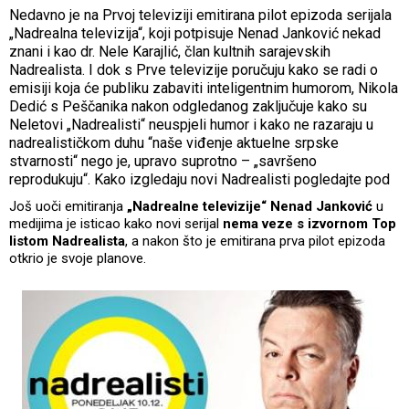
Nedavno je na Prvoj televiziji emitirana pilot epizoda serijala
„Nadrealna televizija“, koji potpisuje Nenad Janković nekad
znani i kao dr. Nele Karajlić, član kultnih sarajevskih
Nadrealista. I dok s Prve televizije poručuju kako se radi o
emisiji koja će publiku zabaviti inteligentnim humorom, Nikola
Dedić s Peščanika nakon odgledanog zaključuje kako su
Neletovi „Nadrealisti“ neuspjeli humor i kako ne razaraju u
nadrealističkom duhu “naše viđenje aktuelne srpske
stvarnosti“ nego je, upravo suprotno – „savršeno
reprodukuju“. Kako izgledaju novi Nadrealisti pogledajte pod
Još uoči emitiranja
„Nadrealne televizije“ Nenad Janković
u
medijima je isticao kako novi serijal
nema veze s izvornom Top
listom Nadrealista
, a nakon što je emitirana prva pilot epizoda
otkrio je svoje planove.