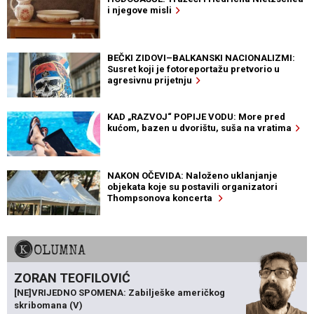
i njegove misli
BEČKI ZIDOVI–BALKANSKI NACIONALIZMI:
Susret koji je fotoreportažu pretvorio u
agresivnu prijetnju
KAD „RAZVOJ“ POPIJE VODU: More pred
kućom, bazen u dvorištu, suša na vratima
NAKON OČEVIDA: Naloženo uklanjanje
objekata koje su postavili organizatori
Thompsonova koncerta
KOLUMNA
ZORAN TEOFILOVIĆ
[NE]VRIJEDNO SPOMENA: Zabilješke američkog
skribomana (V)