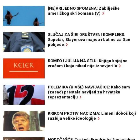
[NE]VRIJEDNO SPOMENA: Zabilješke
američkog skribomana (V)
SLUČAJ ZA ŠIRI DRUŠTVENI KOMPLEKS:
Supetar, Slayerova majica i batine za Dan
pobjede
ROMEO I JULIJA NA SELU: Knjiga kojoj se
vraćam i koja nikad nije iznevjerila
POLEMIKA (BIVŠE) NAVIJAČICE: Kako sam
(zasad) prestala navijati za hrvatsku
reprezentaciju
KRIKOM PROTIV NACIZMA: Limeni doboš koji
razbija velike ideologije
HODOČAŠĆE: Tražeći Friedricha Nietzschea