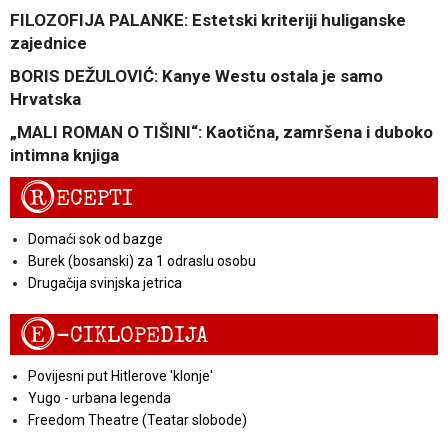
FILOZOFIJA PALANKE: Estetski kriteriji huliganske
zajednice
BORIS DEŽULOVIĆ: Kanye Westu ostala je samo
Hrvatska
„MALI ROMAN O TIŠINI“: Kaotična, zamršena i duboko
intimna knjiga
R
ECEPTI
Domaći sok od bazge
Burek (bosanski) za 1 odraslu osobu
Drugačija svinjska jetrica
E
-CIKLOPEDIJA
Povijesni put Hitlerove 'klonje'
Yugo - urbana legenda
Freedom Theatre (Teatar slobode)