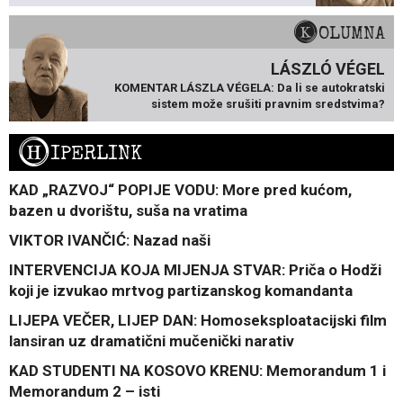
KOLUMNA
LÁSZLÓ VÉGEL
KOMENTAR LÁSZLA VÉGELA: Da li se autokratski
sistem može srušiti pravnim sredstvima?
H
IPERLINK
KAD „RAZVOJ“ POPIJE VODU: More pred kućom,
bazen u dvorištu, suša na vratima
VIKTOR IVANČIĆ: Nazad naši
INTERVENCIJA KOJA MIJENJA STVAR: Priča o Hodži
koji je izvukao mrtvog partizanskog komandanta
LIJEPA VEČER, LIJEP DAN: Homoseksploatacijski film
lansiran uz dramatični mučenički narativ
KAD STUDENTI NA KOSOVO KRENU: Memorandum 1 i
Memorandum 2 – isti