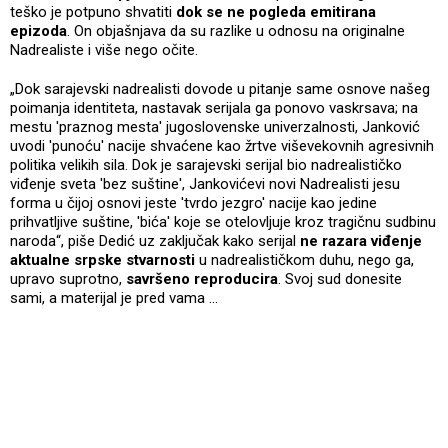
teško je potpuno shvatiti
dok se ne pogleda emitirana
epizoda
. On objašnjava da su razlike u odnosu na originalne
Nadrealiste i više nego očite.
„Dok sarajevski nadrealisti dovode u pitanje same osnove našeg
poimanja identiteta, nastavak serijala ga ponovo vaskrsava; na
mestu 'praznog mesta' jugoslovenske univerzalnosti, Janković
uvodi 'punoću' nacije shvaćene kao žrtve viševekovnih agresivnih
politika velikih sila. Dok je sarajevski serijal bio nadrealističko
viđenje sveta 'bez suštine', Jankovićevi novi Nadrealisti jesu
forma u čijoj osnovi jeste 'tvrdo jezgro' nacije kao jedine
prihvatljive suštine, 'bića' koje se otelovljuje kroz tragičnu sudbinu
naroda“, piše Dedić uz zaključak kako serijal
ne razara viđenje
aktualne srpske stvarnosti
u nadrealističkom duhu, nego ga,
upravo suprotno,
savršeno reproducira
. Svoj sud donesite
sami, a materijal je pred vama …