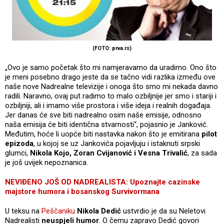
(FOTO: prva.rs)
„Ovo je samo početak što mi namjeravamo da uradimo. Ono što
je meni posebno drago jeste da se tačno vidi razlika između ove
naše nove Nadrealne televizije i onoga što smo mi nekada davno
radili. Naravno, ovaj put radimo to malo ozbiljnije jer smo i stariji i
ozbiljniji, ali i imamo više prostora i više ideja i realnih događaja.
Jer danas će sve biti nadrealno osim naše emisije, odnosno
naša emisija će biti identična stvarnosti“, pojasnio je Janković.
Međutim, hoće li uopće biti nastavka nakon što je emitirana
pilot
epizoda
, u kojoj se uz Jankovića pojavljuju i istaknuti srpski
glumci,
Nikola Kojo, Zoran Cvijanović i Vesna Trivalić
, za sada
je još uvijek nepoznanica.
NEVIĐENO JOŠ OD NADREALISTA: Upoznajte cazinske
majstore humora i bosanskog Survivormana
U teksu na
Peščaniku
Nikola Dedić
ustvrdio je da su Neletovi
Nadrealisti
neuspjeli humor
. O čemu zapravo Dedić govori