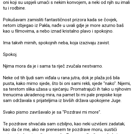
oni koji su uspjeli umaći s nekim konvojem, a neki od njih su imali
tu i rodbine.
Pokušavam zamisliti fantastičnost prizora kada se čovjek,
netom izbjegao iz Pakla, nađe u uvali gdje je more azurno baš
kao u filmovima, a nebo iznad kristalno plavo i spokojno.
Ima takvih mirnih, spokojnih neba, koja izazivaju zavist.
Spokoj.
Njima mora da je i sama ta riječ zvučala nestvarno.
Neke od tih ljudi sam viđala u rana jutra, dok je plaža još bila
pusta, kako mirno sjede, što bi oni sami rekli, sjede "nako". Nijemi,
sa teretom slika užasa u sjećanju. Promatrajući ih tako u njihovim
trenucima ukradenog mira, na pamet bi mi pale prepiske koje
sam održavala s prijateljima iz bivših država upokojene Juge.
Svako pismo završavalo je sa "Pozdravi mi more".
Te pozdrave shvaćala sam ozbiljno, kao neki uzvišeni zadatak;
kao da će me, ako ne prenesem te pozdrave moru, sustići