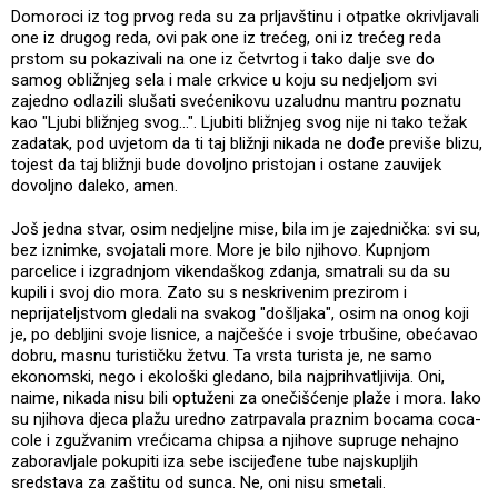
Domoroci iz tog prvog reda su za prljavštinu i otpatke okrivljavali
one iz drugog reda, ovi pak one iz trećeg, oni iz trećeg reda
prstom su pokazivali na one iz četvrtog i tako dalje sve do
samog obližnjeg sela i male crkvice u koju su nedjeljom svi
zajedno odlazili slušati svećenikovu uzaludnu mantru poznatu
kao "Ljubi bližnjeg svog...". Ljubiti bližnjeg svog nije ni tako težak
zadatak, pod uvjetom da ti taj bližnji nikada ne dođe previše blizu,
tojest da taj bližnji bude dovoljno pristojan i ostane zauvijek
dovoljno daleko, amen.
Još jedna stvar, osim nedjeljne mise, bila im je zajednička: svi su,
bez iznimke, svojatali more. More je bilo njihovo. Kupnjom
parcelice i izgradnjom vikendaškog zdanja, smatrali su da su
kupili i svoj dio mora. Zato su s neskrivenim prezirom i
neprijateljstvom gledali na svakog "došljaka", osim na onog koji
je, po debljini svoje lisnice, a najčešće i svoje trbušine, obećavao
dobru, masnu turističku žetvu. Ta vrsta turista je, ne samo
ekonomski, nego i ekološki gledano, bila najprihvatljivija. Oni,
naime, nikada nisu bili optuženi za onečišćenje plaže i mora. Iako
su njihova djeca plažu uredno zatrpavala praznim bocama coca-
cole i zgužvanim vrećicama chipsa a njihove supruge nehajno
zaboravljale pokupiti iza sebe iscijeđene tube najskupljih
sredstava za zaštitu od sunca. Ne, oni nisu smetali.