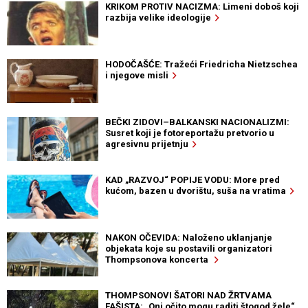
KRIKOM PROTIV NACIZMA: Limeni doboš koji
razbija velike ideologije
HODOČAŠĆE: Tražeći Friedricha Nietzschea
i njegove misli
BEČKI ZIDOVI–BALKANSKI NACIONALIZMI:
Susret koji je fotoreportažu pretvorio u
agresivnu prijetnju
KAD „RAZVOJ“ POPIJE VODU: More pred
kućom, bazen u dvorištu, suša na vratima
NAKON OČEVIDA: Naloženo uklanjanje
objekata koje su postavili organizatori
Thompsonova koncerta
THOMPSONOVI ŠATORI NAD ŽRTVAMA
FAŠISTA: „Oni očito mogu raditi štogod žele“