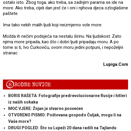
ostalo isto. Zbog toga, ako treba, sa zadnjim parama se ide na
more. Ako treba, cijeli dan jest će i oni i njihova djeca ozloglašene
paštete.
Ima tako nekih malih ljudi koji neizmjerno vole more.
Možda ih nečim podsjeća na nestalu širinu. Na ljudskost. Zato
njima more pripada, kao što i dobri ljudi pripadaju moru. A po
tome si ti, Ivo Ćurkoviću, ovom moru jedini potpuni, i nepoželjni
stranac.
Lupiga.Com
S
RODNE NOVICE
BORIS RAŠETA: Fotografije predrevolucionarne Rusije i hitleri
iz naših sokaka
MOĆ VJERE: Žnjan je stvarno posvećen
OTVORENO PISMO: Poštovana gospođo Čuljak, mogu li na
Vaše more?
DRUGI POGLED: Što su Lupeži 20 dana radili na Tajlandu