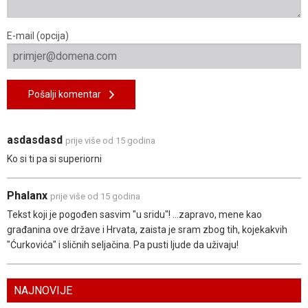
E-mail (opcija)
Pošalji komentar
asdasdasd
prije više od 15 godina
Ko si ti pa si superiorni
Phalanx
prije više od 15 godina
Tekst koji je pogođen sasvim "u sridu"! ...zapravo, mene kao
građanina ove države i Hrvata, zaista je sram zbog tih, kojekakvih
"Ćurkovića" i sličnih seljačina. Pa pusti ljude da uživaju!
NAJNOVIJE