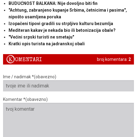
BUDUĆNOST BALKANA: Nije dovoljno biti fin
"Achtung, zabranjeno kupanje Srbima, četnicima i pasima",
nipošto usamljena poruka
Izopačeni tipovi gradili su strpljivo kulturu bezumlja
Mediteran kakav je nekada bio ili betonizacija obale?
"Većini srpski turisti ne smetaju"
Kratki opis turista na jadranskoj obali
K
OMENTARI
broj komentara:
2
Ime / nadimak *(obavezno)
Komentar *(obavezno)