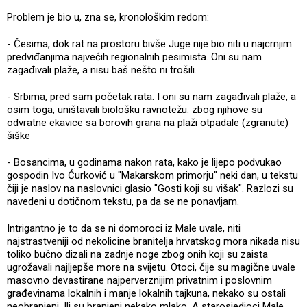
Problem je bio u, zna se, kronološkim redom:
- Česima, dok rat na prostoru bivše Juge nije bio niti u najcrnjim
predviđanjima najvećih regionalnih pesimista. Oni su nam
zagađivali plaže, a nisu baš nešto ni trošili.
- Srbima, pred sam početak rata. I oni su nam zagađivali plaže, a
osim toga, uništavali biološku ravnotežu: zbog njihove su
odvratne ekavice sa borovih grana na plaži otpadale (zgranute)
šiške
- Bosancima, u godinama nakon rata, kako je lijepo podvukao
gospodin Ivo Ćurković u "Makarskom primorju" neki dan, u tekstu
čiji je naslov na naslovnici glasio "Gosti koji su višak". Razlozi su
navedeni u dotičnom tekstu, pa da se ne ponavljam.
Intrigantno je to da se ni domoroci iz Male uvale, niti
najstrastveniji od nekolicine branitelja hrvatskog mora nikada nisu
toliko bučno dizali na zadnje noge zbog onih koji su zaista
ugrožavali najljepše more na svijetu. Otoci, čije su magične uvale
masovno devastirane najperverznijim privatnim i poslovnim
građevinama lokalnih i manje lokalnih tajkuna, nekako su ostali
neobranjeni. Ili su branjeni nekako mlako. A starosjedioci Male