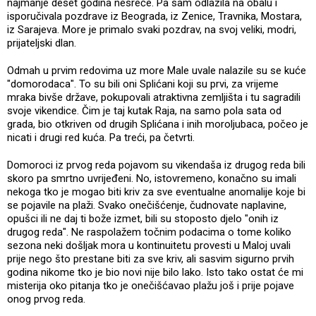
najmanje deset godina nesreće. Pa sam odlazila na obalu i
isporučivala pozdrave iz Beograda, iz Zenice, Travnika, Mostara,
iz Sarajeva. More je primalo svaki pozdrav, na svoj veliki, modri,
prijateljski dlan.
Odmah u prvim redovima uz more Male uvale nalazile su se kuće
"domorodaca". To su bili oni Splićani koji su prvi, za vrijeme
mraka bivše države, pokupovali atraktivna zemljišta i tu sagradili
svoje vikendice. Čim je taj kutak Raja, na samo pola sata od
grada, bio otkriven od drugih Splićana i inih moroljubaca, počeo je
nicati i drugi red kuća. Pa treći, pa četvrti.
Domoroci iz prvog reda pojavom su vikendaša iz drugog reda bili
skoro pa smrtno uvrijeđeni. No, istovremeno, konačno su imali
nekoga tko je mogao biti kriv za sve eventualne anomalije koje bi
se pojavile na plaži. Svako onečišćenje, čudnovate naplavine,
opušci ili ne daj ti bože izmet, bili su stoposto djelo "onih iz
drugog reda". Ne raspolažem točnim podacima o tome koliko
sezona neki došljak mora u kontinuitetu provesti u Maloj uvali
prije nego što prestane biti za sve kriv, ali sasvim sigurno prvih
godina nikome tko je bio novi nije bilo lako. Isto tako ostat će mi
misterija oko pitanja tko je onečišćavao plažu još i prije pojave
onog prvog reda.