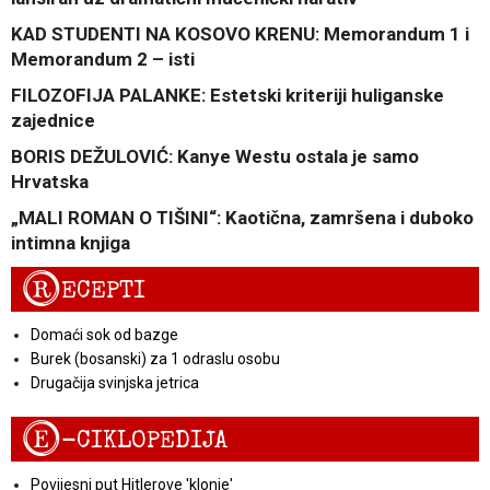
KAD STUDENTI NA KOSOVO KRENU: Memorandum 1 i
Memorandum 2 – isti
FILOZOFIJA PALANKE: Estetski kriteriji huliganske
zajednice
BORIS DEŽULOVIĆ: Kanye Westu ostala je samo
Hrvatska
„MALI ROMAN O TIŠINI“: Kaotična, zamršena i duboko
intimna knjiga
R
ECEPTI
Domaći sok od bazge
Burek (bosanski) za 1 odraslu osobu
Drugačija svinjska jetrica
E
-CIKLOPEDIJA
Povijesni put Hitlerove 'klonje'