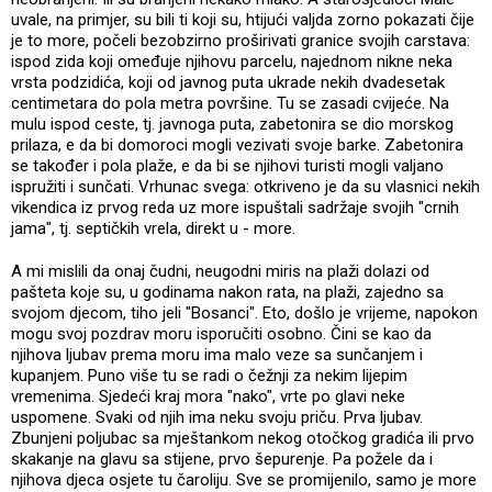
uvale, na primjer, su bili ti koji su, htijući valjda zorno pokazati čije
je to more, počeli bezobzirno proširivati granice svojih carstava:
ispod zida koji omeđuje njihovu parcelu, najednom nikne neka
vrsta podzidića, koji od javnog puta ukrade nekih dvadesetak
centimetara do pola metra površine. Tu se zasadi cvijeće. Na
mulu ispod ceste, tj. javnoga puta, zabetonira se dio morskog
prilaza, e da bi domoroci mogli vezivati svoje barke. Zabetonira
se također i pola plaže, e da bi se njihovi turisti mogli valjano
ispružiti i sunčati. Vrhunac svega: otkriveno je da su vlasnici nekih
vikendica iz prvog reda uz more ispuštali sadržaje svojih "crnih
jama", tj. septičkih vrela, direkt u - more.
A mi mislili da onaj čudni, neugodni miris na plaži dolazi od
pašteta koje su, u godinama nakon rata, na plaži, zajedno sa
svojom djecom, tiho jeli "Bosanci". Eto, došlo je vrijeme, napokon
mogu svoj pozdrav moru isporučiti osobno. Čini se kao da
njihova ljubav prema moru ima malo veze sa sunčanjem i
kupanjem. Puno više tu se radi o čežnji za nekim lijepim
vremenima. Sjedeći kraj mora "nako", vrte po glavi neke
uspomene. Svaki od njih ima neku svoju priču. Prva ljubav.
Zbunjeni poljubac sa mještankom nekog otočkog gradića ili prvo
skakanje na glavu sa stijene, prvo šepurenje. Pa požele da i
njihova djeca osjete tu čaroliju. Sve se promijenilo, samo je more