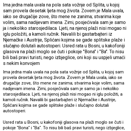
Ima jedna mala uvala na pola sata vožnje od Splita, u kojoj
sam provela desetak ljeta mog života. Zovem je Mala uvala,
iako se drugačije zove, što mene ne zanima; stvarima koje
volim, sama nadijevam imena. Zimi, posjećivala sam je samo
ja i nekoliko starosjedilaca. Ljeti, na njenoj plaži nisi mogao ni
iglu položiti, a kamoli ručnik. Navalili bi gastarbajteri iz
Njemačke i Austrije, Splićani kojima se gade splitske plaže i
slučajno dolutali autostoperi. Usred rata u Bosni, u kakofoniji
glasova na plaži moglo se čuti i pokoje "Bona" i "Ba". To nisu
bili baš pravi turisti, nego izbjeglice, oni koji su uspjeli umaći
s nekim konvojem
Ima jedna mala uvala na pola sata vožnje od Splita, u kojoj sam
provela desetak ljeta mog života. Zovem je Mala uvala, iako se
drugačije zove, što mene ne zanima; stvarima koje volim, sama
nadijevam imena. Zimi, posjećivala sam je samo ja i nekoliko
starosjedilaca. Ljeti, na njenoj plaži nisi mogao ni iglu položiti, a
kamoli ručnik. Navalili bi gastarbajteri iz Njemačke i Austrije,
Splićani kojima se gade splitske plaže i slučajno dolutali
autostoperi.
Usred rata u Bosni, u kakofoniji glasova na plaži moglo se čuti i
pokoje "Bona" i "Ba". To nisu bili baš pravi turisti, nego izbjeglice,