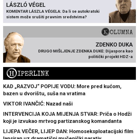
LÁSZLÓ VÉGEL
KOMENTAR LÁSZLA VÉGELA: Da li se autokratski
sistem može srušiti pravnim sredstvima?
KOLUMNA
ZDENKO DUKA
DRUGO MIŠLJENJE ZDENKA DUKE: Dijaspora kao
politički projekt HDZ-a
H
IPERLINK
KAD „RAZVOJ“ POPIJE VODU: More pred kućom,
bazen u dvorištu, suša na vratima
VIKTOR IVANČIĆ: Nazad naši
INTERVENCIJA KOJA MIJENJA STVAR: Priča o Hodži
koji je izvukao mrtvog partizanskog komandanta
LIJEPA VEČER, LIJEP DAN: Homoseksploatacijski film
lansiran uz dramatični mučenički narativ