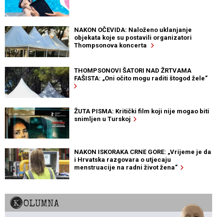
NAKON OČEVIDA: Naloženo uklanjanje
objekata koje su postavili organizatori
Thompsonova koncerta
THOMPSONOVI ŠATORI NAD ŽRTVAMA
FAŠISTA: „Oni očito mogu raditi štogod žele“
ŽUTA PISMA: Kritički film koji nije mogao biti
snimljen u Turskoj
NAKON ISKORAKA CRNE GORE: „Vrijeme je da
i Hrvatska razgovara o utjecaju
menstruacije na radni život žena“
KOLUMNA