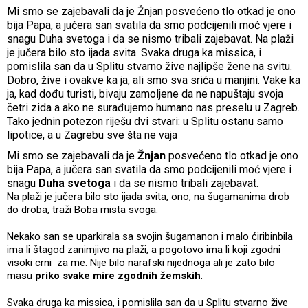
Mi smo se zajebavali da je Žnjan posvećeno tlo otkad je ono
bija Papa, a jučera san svatila da smo podcijenili moć vjere i
snagu Duha svetoga i da se nismo tribali zajebavat. Na plaži
je jučera bilo sto ijada svita. Svaka druga ka missica, i
pomislila san da u Splitu stvarno žive najlipše žene na svitu.
Dobro, žive i ovakve ka ja, ali smo sva srića u manjini. Vake ka
ja, kad dođu turisti, bivaju zamoljene da ne napuštaju svoja
četri zida a ako ne surađujemo humano nas preselu u Zagreb.
Tako jednin potezon riješu dvi stvari: u Splitu ostanu samo
lipotice, a u Zagrebu sve šta ne vaja
Mi smo se zajebavali da je
Žnjan
posvećeno tlo otkad je ono
bija Papa, a jučera san svatila da smo podcijenili moć vjere i
snagu
Duha svetoga
i da se nismo tribali zajebavat.
Na plaži je jučera bilo sto ijada svita, ono, na šugamanima drob
do droba, traži Boba mista svoga.
Nekako san se uparkirala sa svojin šugamanon i malo ćiribinbila
ima li štagod zanimjivo na plaži, a pogotovo ima li koji zgodni
visoki crni za me. Nije bilo narafski nijednoga ali je zato bilo
masu
priko svake mire zgodnih žemskih
.
Svaka druga ka missica, i pomislila san da u Splitu stvarno žive