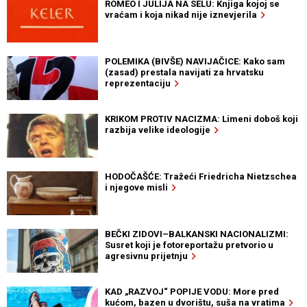
ROMEO I JULIJA NA SELU: Knjiga kojoj se
vraćam i koja nikad nije iznevjerila
POLEMIKA (BIVŠE) NAVIJAČICE: Kako sam
(zasad) prestala navijati za hrvatsku
reprezentaciju
KRIKOM PROTIV NACIZMA: Limeni doboš koji
razbija velike ideologije
HODOČAŠĆE: Tražeći Friedricha Nietzschea
i njegove misli
BEČKI ZIDOVI–BALKANSKI NACIONALIZMI:
Susret koji je fotoreportažu pretvorio u
agresivnu prijetnju
KAD „RAZVOJ“ POPIJE VODU: More pred
kućom, bazen u dvorištu, suša na vratima