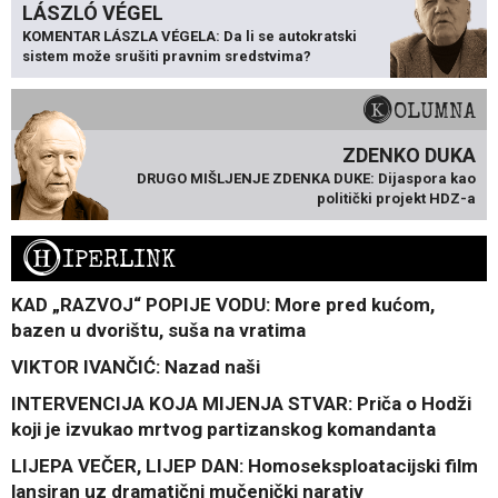
LÁSZLÓ VÉGEL
KOMENTAR LÁSZLA VÉGELA: Da li se autokratski
sistem može srušiti pravnim sredstvima?
KOLUMNA
ZDENKO DUKA
DRUGO MIŠLJENJE ZDENKA DUKE: Dijaspora kao
politički projekt HDZ-a
H
IPERLINK
KAD „RAZVOJ“ POPIJE VODU: More pred kućom,
bazen u dvorištu, suša na vratima
VIKTOR IVANČIĆ: Nazad naši
INTERVENCIJA KOJA MIJENJA STVAR: Priča o Hodži
koji je izvukao mrtvog partizanskog komandanta
LIJEPA VEČER, LIJEP DAN: Homoseksploatacijski film
lansiran uz dramatični mučenički narativ