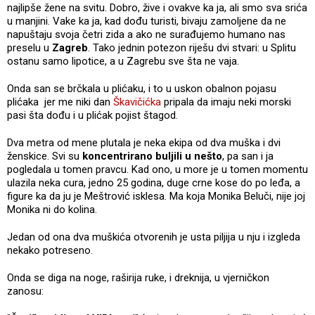
najlipše žene na svitu. Dobro, žive i ovakve ka ja, ali smo sva srića
u manjini. Vake ka ja, kad dođu turisti, bivaju zamoljene da ne
napuštaju svoja četri zida a ako ne surađujemo humano nas
preselu u
Zagreb
. Tako jednin potezon riješu dvi stvari: u Splitu
ostanu samo lipotice, a u Zagrebu sve šta ne vaja.
Onda san se brčkala u plićaku, i to u uskon obalnon pojasu
plićaka jer me niki dan
Škavičićka
pripala da imaju neki morski
pasi šta dođu i u plićak pojist štagod.
Dva metra od mene plutala je neka ekipa od dva muška i dvi
ženskice. Svi su
koncentrirano buljili u nešto
, pa san i ja
pogledala u tomen pravcu. Kad ono, u more je u tomen momentu
ulazila neka cura, jedno 25 godina, duge crne kose do po leđa, a
figure ka da ju je Meštrović isklesa. Ma koja Monika Beluči, nije joj
Monika ni do kolina.
Jedan od ona dva muškića otvorenih je usta piljija u nju i izgleda
nekako potreseno.
Onda se diga na noge, raširija ruke, i dreknija, u vjerničkon
zanosu: