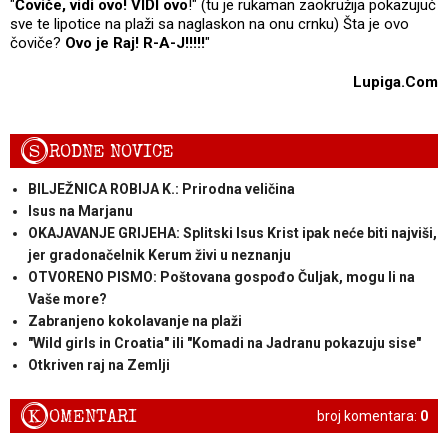
"
Čoviče, vidi ovo! VIDI ovo
!" (tu je rukaman zaokružija pokazujuć
sve te lipotice na plaži sa naglaskon na onu crnku) Šta je ovo
čoviče?
Ovo je Raj! R-A-J!!!!!
"
Lupiga.Com
S
RODNE NOVICE
BILJEŽNICA ROBIJA K.: Prirodna veličina
Isus na Marjanu
OKAJAVANJE GRIJEHA: Splitski Isus Krist ipak neće biti najviši,
jer gradonačelnik Kerum živi u neznanju
OTVORENO PISMO: Poštovana gospođo Čuljak, mogu li na
Vaše more?
Zabranjeno kokolavanje na plaži
"Wild girls in Croatia" ili "Komadi na Jadranu pokazuju sise"
Otkriven raj na Zemlji
K
OMENTARI
broj komentara:
0