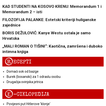
KAD STUDENTI NA KOSOVO KRENU: Memorandum 1 i
Memorandum 2 – isti
FILOZOFIJA PALANKE: Estetski kriteriji huliganske
zajednice
BORIS DEŽULOVIĆ: Kanye Westu ostala je samo
Hrvatska
„MALI ROMAN O TIŠINI“: Kaotična, zamršena i duboko
intimna knjiga
R
ECEPTI
Domaći sok od bazge
Burek (bosanski) za 1 odraslu osobu
Drugačija svinjska jetrica
E
-CIKLOPEDIJA
Povijesni put Hitlerove 'klonje'