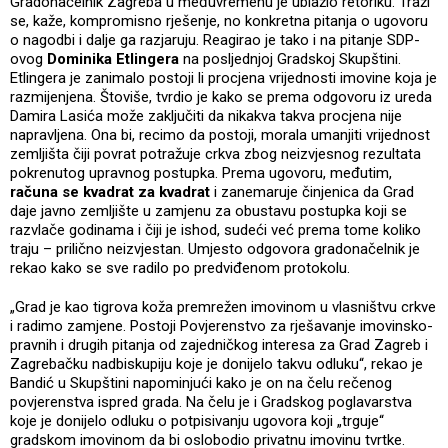
Gradonačelnik Zagreba u međuvremenu je ublažio retoriku. Traži
se, kaže, kompromisno rješenje, no konkretna pitanja o ugovoru
o nagodbi i dalje ga razjaruju. Reagirao je tako i na pitanje SDP-
ovog
Dominika Etlingera
na posljednjoj Gradskoj Skupštini.
Etlingera je zanimalo postoji li procjena vrijednosti imovine koja je
razmijenjena. Štoviše, tvrdio je kako se prema odgovoru iz ureda
Damira Lasića može zaključiti da nikakva takva procjena nije
napravljena. Ona bi, recimo da postoji, morala umanjiti vrijednost
zemljišta čiji povrat potražuje crkva zbog neizvjesnog rezultata
pokrenutog upravnog postupka. Prema ugovoru, međutim,
računa se kvadrat za kvadrat
i zanemaruje činjenica da Grad
daje javno zemljište u zamjenu za obustavu postupka koji se
razvlače godinama i čiji je ishod, sudeći već prema tome koliko
traju – prilično neizvjestan. Umjesto odgovora gradonačelnik je
rekao kako se sve radilo po predviđenom protokolu.
„Grad je kao tigrova koža premrežen imovinom u vlasništvu crkve
i radimo zamjene. Postoji Povjerenstvo za rješavanje imovinsko-
pravnih i drugih pitanja od zajedničkog interesa za Grad Zagreb i
Zagrebačku nadbiskupiju koje je donijelo takvu odluku“, rekao je
Bandić u Skupštini napominjući kako je on na čelu rečenog
povjerenstva ispred grada. Na čelu je i Gradskog poglavarstva
koje je donijelo odluku o potpisivanju ugovora koji „trguje“
gradskom imovinom da bi oslobodio privatnu imovinu tvrtke.