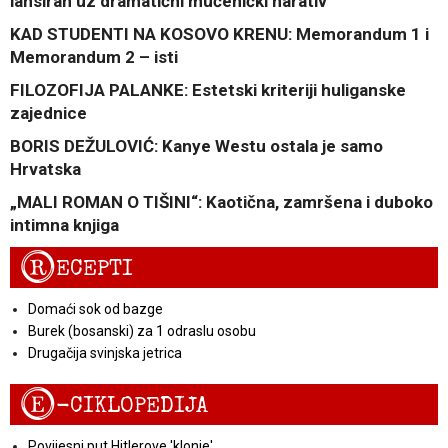
lansiran uz dramatični mučenički narativ
KAD STUDENTI NA KOSOVO KRENU: Memorandum 1 i
Memorandum 2 – isti
FILOZOFIJA PALANKE: Estetski kriteriji huliganske
zajednice
BORIS DEŽULOVIĆ: Kanye Westu ostala je samo
Hrvatska
„MALI ROMAN O TIŠINI“: Kaotična, zamršena i duboko
intimna knjiga
R
ECEPTI
Domaći sok od bazge
Burek (bosanski) za 1 odraslu osobu
Drugačija svinjska jetrica
E
-CIKLOPEDIJA
Povijesni put Hitlerove 'klonje'