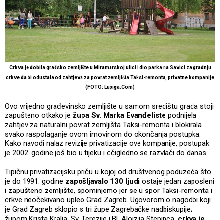
Crkva je dobila gradsko zemljište u Miramarskoj ulici i dio parka na Savici za gradnju
crkve da bi odustala od zahtjeva za povrat zemljišta Taksi-remonta, privatne kompanije
(FOTO: Lupiga.Com)
Ovo vrijedno građevinsko zemljište u samom središtu grada stoji
zapušteno otkako je
župa Sv. Marka Evanđeliste
podnijela
zahtjev za naturalni povrat zemljišta Taksi-remonta i blokirala
svako raspolaganje ovom imovinom do okončanja postupka.
Kako navodi nalaz revizije privatizacije ove kompanije, postupak
je 2002. godine još bio u tijeku i očigledno se razvlači do danas.
Tipičnu privatizacijsku priču u kojoj od društvenog poduzeća što
je do 1991. godine
zapošljavalo 130 ljudi
ostaje jedan zaposleni
i zapušteno zemljište, spominjemo jer se u spor Taksi-remonta i
crkve neočekivano upleo Grad Zagreb. Ugovorom o nagodbi koji
je Grad Zagreb sklopio s tri župe Zagrebačke nadbiskupije;
župom Krista Kralja, Sv. Terezije i Bl. Alojzija Stepinca,
crkva je