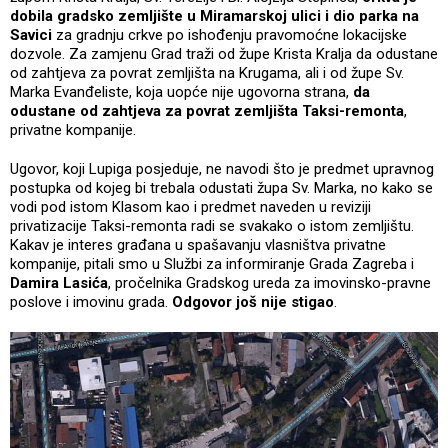
dobila gradsko zemljište u Miramarskoj ulici i dio parka na
Savici
za gradnju crkve po ishođenju pravomoćne lokacijske
dozvole. Za zamjenu Grad traži od župe Krista Kralja da odustane
od zahtjeva za povrat zemljišta na Krugama, ali i od župe Sv.
Marka Evanđeliste, koja uopće nije ugovorna strana,
da
odustane od zahtjeva za povrat zemljišta Taksi-remonta
,
privatne kompanije.
Ugovor, koji Lupiga posjeduje, ne navodi što je predmet upravnog
postupka od kojeg bi trebala odustati župa Sv. Marka, no kako se
vodi pod istom Klasom kao i predmet naveden u reviziji
privatizacije Taksi-remonta radi se svakako o istom zemljištu.
Kakav je interes građana u spašavanju vlasništva privatne
kompanije, pitali smo u Službi za informiranje Grada Zagreba i
Damira Lasića
, pročelnika Gradskog ureda za imovinsko-pravne
poslove i imovinu grada.
Odgovor još nije stigao
.