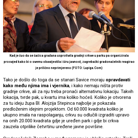
Kad je čuo da se šačica građana usprotivila gradnji crkve u parku pa organizirala
prosvjed kako bi o svemu obavijestila i širu javnost, zagrebački gradonačelnik reagirao
je prilično neprimjereno (FOTO: Lupiga.Com)
Tako je došlo do toga da se stanari Savice moraju
opravdavati
kako među njima ima i vjernika
, i kako nemaju ništa protiv
gradnje crkve, ali za nju treba pronaći alternativnu lokaciju. Takvih
lokacija, tvrde pak, u kvartu ima koliko hoćeš. Koliko je otvorena
za tu ideju župa Bl. Alojzija Stepinca najbolje je pokazala
predloženim idejnim projektom. Od 60.000 kvadrata koliko je
ukupno imala na raspolaganju, crkvu su odlučili izgraditi upravo
na onih 20.000 kvadrata gdje je uređen park i gdje bi crkva
zauzela otprilike četvrtinu uređene javne površine.