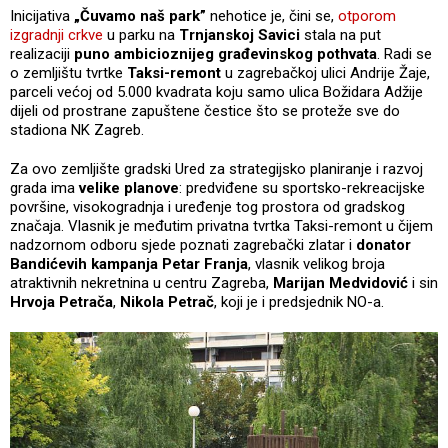
Inicijativa
„Čuvamo naš park”
nehotice je, čini se,
otporom
izgradnji crkve
u parku na
Trnjanskoj Savici
stala na put
realizaciji
puno ambicioznijeg građevinskog pothvata
. Radi se
o zemljištu tvrtke
Taksi-remont
u zagrebačkoj ulici Andrije Žaje,
parceli većoj od 5.000 kvadrata koju samo ulica Božidara Adžije
dijeli od prostrane zapuštene čestice što se proteže sve do
stadiona NK Zagreb.
Za ovo zemljište gradski Ured za strategijsko planiranje i razvoj
grada ima
velike planove
: predviđene su sportsko-rekreacijske
površine, visokogradnja i uređenje tog prostora od gradskog
značaja. Vlasnik je međutim privatna tvrtka Taksi-remont u čijem
nadzornom odboru sjede poznati zagrebački zlatar i
donator
Bandićevih kampanja Petar Franja
, vlasnik velikog broja
atraktivnih nekretnina u centru Zagreba,
Marijan Medvidović
i sin
Hrvoja Petrača
,
Nikola Petrač
, koji je i predsjednik NO-a.