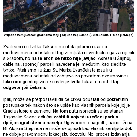
Vrijedno zemljište već godinama stoji potpuno zapušteno (SCREENSHOT: GoogleMaps)
Zvali smo i u tvrtku Taksi-remont da pitamo nisu li u
međuvremenu odustali od tog zemljišta i eventualno ga zamijenili
s Gradom, no
na telefon se nitko nije javljao
. Adresa u Žajinoj,
dakle na „spornoj“ parceli, navedena je, međutim, kao sjedište
tvrtke. Pitali smo i u župi Sv. Marka Evanđeliste jesu li u
međuvremenu odustali od zahtjeva za povratom ove imovine i
tako omogućili njezino korištenje tvrtki Taksi-remont.
I taj
odgovor još čekamo
.
Ipak, može se pretpostaviti da će crkva odustati od pokrenutih
postupaka tek nakon što se upiše kao vlasnik parcela koje joj je
Grad ustupio u zamjenu. Na tom putu ispriječili su se stanari
Trnjanske Savice odlučni
zaštititi najveći uređeni park s
dječjim igralištem u naselju
. Ugovorom o nagodbi, naime, župa
Bl. Alojzija Stepinca ne može se upisati kao vlasnik zemljišta dok
ne dobije pravomoćnu lokacijsku dozvolu. No, proces izdavanja