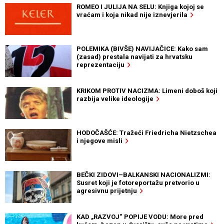
ROMEO I JULIJA NA SELU: Knjiga kojoj se
vraćam i koja nikad nije iznevjerila
POLEMIKA (BIVŠE) NAVIJAČICE: Kako sam
(zasad) prestala navijati za hrvatsku
reprezentaciju
KRIKOM PROTIV NACIZMA: Limeni doboš koji
razbija velike ideologije
HODOČAŠĆE: Tražeći Friedricha Nietzschea
i njegove misli
BEČKI ZIDOVI–BALKANSKI NACIONALIZMI:
Susret koji je fotoreportažu pretvorio u
agresivnu prijetnju
KAD „RAZVOJ“ POPIJE VODU: More pred