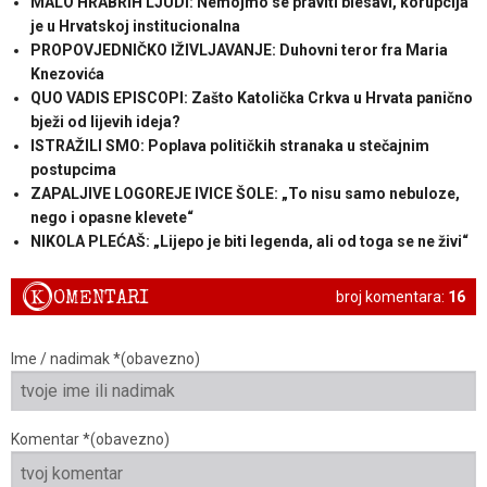
MALO HRABRIH LJUDI: Nemojmo se praviti blesavi, korupcija
je u Hrvatskoj institucionalna
PROPOVJEDNIČKO IŽIVLJAVANJE: Duhovni teror fra Maria
Knezovića
QUO VADIS EPISCOPI: Zašto Katolička Crkva u Hrvata panično
bježi od lijevih ideja?
ISTRAŽILI SMO: Poplava političkih stranaka u stečajnim
postupcima
ZAPALJIVE LOGOREJE IVICE ŠOLE: „To nisu samo nebuloze,
nego i opasne klevete“
NIKOLA PLEĆAŠ: „Lijepo je biti legenda, ali od toga se ne živi“
K
OMENTARI
broj komentara:
16
Ime / nadimak *(obavezno)
Komentar *(obavezno)