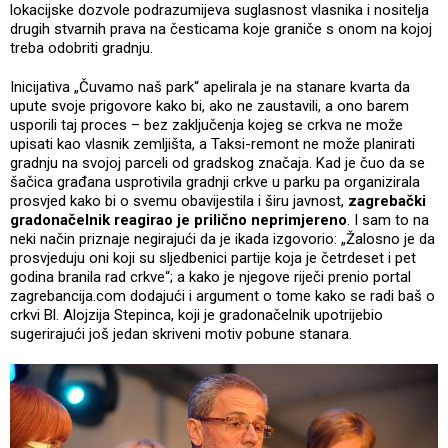
lokacijske dozvole podrazumijeva suglasnost vlasnika i nositelja
drugih stvarnih prava na česticama koje graniče s onom na kojoj
treba odobriti gradnju.
Inicijativa „Čuvamo naš park“ apelirala je na stanare kvarta da
upute svoje prigovore kako bi, ako ne zaustavili, a ono barem
usporili taj proces – bez zaključenja kojeg se crkva ne može
upisati kao vlasnik zemljišta, a Taksi-remont ne može planirati
gradnju na svojoj parceli od gradskog značaja. Kad je čuo da se
šačica građana usprotivila gradnji crkve u parku pa organizirala
prosvjed kako bi o svemu obavijestila i širu javnost,
zagrebački
gradonačelnik reagirao je prilično neprimjereno
. I sam to na
neki način priznaje negirajući da je ikada izgovorio: „Žalosno je da
prosvjeduju oni koji su sljedbenici partije koja je četrdeset i pet
godina branila rad crkve“; a kako je njegove riječi prenio portal
zagrebancija.com dodajući i argument o tome kako se radi baš o
crkvi Bl. Alojzija Stepinca, koji je gradonačelnik upotrijebio
sugerirajući još jedan skriveni motiv pobune stanara.