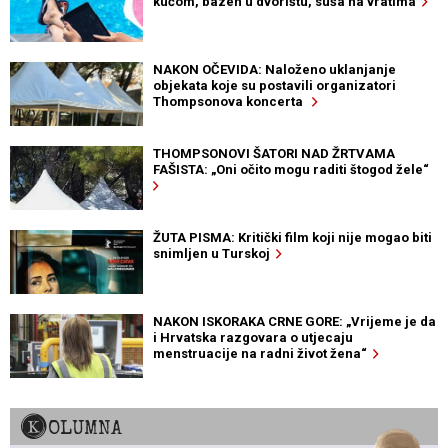
kućom, bazen u dvorištu, suša na vratima
NAKON OČEVIDA: Naloženo uklanjanje
objekata koje su postavili organizatori
Thompsonova koncerta
THOMPSONOVI ŠATORI NAD ŽRTVAMA
FAŠISTA: „Oni očito mogu raditi štogod žele“
ŽUTA PISMA: Kritički film koji nije mogao biti
snimljen u Turskoj
NAKON ISKORAKA CRNE GORE: „Vrijeme je da
i Hrvatska razgovara o utjecaju
menstruacije na radni život žena“
KOLUMNA