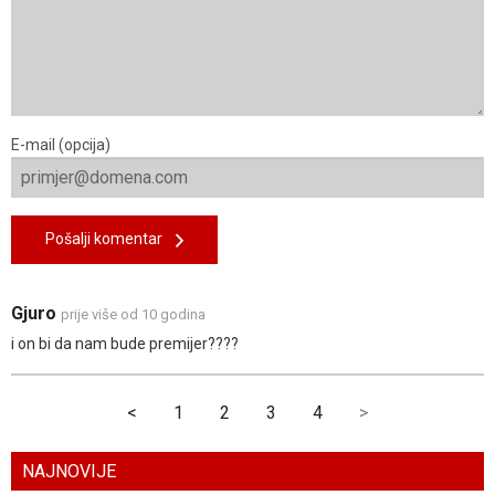
E-mail (opcija)
Pošalji komentar
Gjuro
prije više od 10 godina
i on bi da nam bude premijer????
<
1
2
3
4
>
NAJNOVIJE