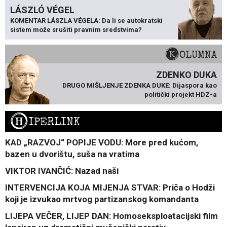
LÁSZLÓ VÉGEL
KOMENTAR LÁSZLA VÉGELA: Da li se autokratski
sistem može srušiti pravnim sredstvima?
KOLUMNA
ZDENKO DUKA
DRUGO MIŠLJENJE ZDENKA DUKE: Dijaspora kao
politički projekt HDZ-a
H
IPERLINK
KAD „RAZVOJ“ POPIJE VODU: More pred kućom,
bazen u dvorištu, suša na vratima
VIKTOR IVANČIĆ: Nazad naši
INTERVENCIJA KOJA MIJENJA STVAR: Priča o Hodži
koji je izvukao mrtvog partizanskog komandanta
LIJEPA VEČER, LIJEP DAN: Homoseksploatacijski film