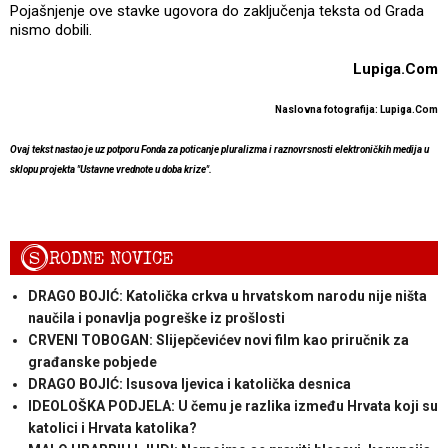
Pojašnjenje ove stavke ugovora do zaključenja teksta od Grada
nismo dobili.
Lupiga.Com
Naslovna fotografija: Lupiga.Com
Ovaj tekst nastao je uz potporu Fonda za poticanje pluralizma i raznovrsnosti elektroničkih medija u
sklopu projekta "Ustavne vrednote u doba krize".
S
RODNE NOVICE
DRAGO BOJIĆ: Katolička crkva u hrvatskom narodu nije ništa
naučila i ponavlja pogreške iz prošlosti
CRVENI TOBOGAN: Slijepčevićev novi film kao priručnik za
građanske pobjede
DRAGO BOJIĆ: ​Isusova ljevica i katolička desnica
IDEOLOŠKA PODJELA: U čemu je razlika između Hrvata koji su
katolici i Hrvata katolika?