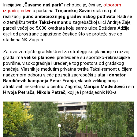
Inicijativa
„Čuvamo naš park”
nehotice je, čini se,
otporom
izgradnji crkve
u parku na
Trnjanskoj Savici
stala na put
realizaciji
puno ambicioznijeg građevinskog pothvata
. Radi se
o zemljištu tvrtke
Taksi-remont
u zagrebačkoj ulici Andrije Žaje,
parceli većoj od 5.000 kvadrata koju samo ulica Božidara Adžije
dijeli od prostrane zapuštene čestice što se proteže sve do
stadiona NK Zagreb.
Za ovo zemljište gradski Ured za strategijsko planiranje i razvoj
grada ima
velike planove
: predviđene su sportsko-rekreacijske
površine, visokogradnja i uređenje tog prostora od gradskog
značaja. Vlasnik je međutim privatna tvrtka Taksi-remont u čijem
nadzornom odboru sjede poznati zagrebački zlatar i
donator
Bandićevih kampanja Petar Franja
, vlasnik velikog broja
atraktivnih nekretnina u centru Zagreba,
Marijan Medvidović
i sin
Hrvoja Petrača
,
Nikola Petrač
, koji je i predsjednik NO-a.