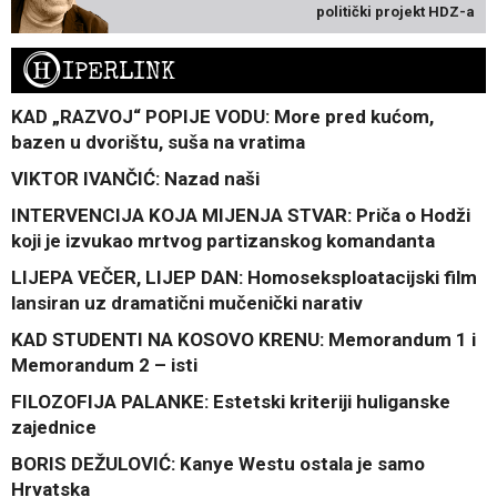
politički projekt HDZ-a
H
IPERLINK
KAD „RAZVOJ“ POPIJE VODU: More pred kućom,
bazen u dvorištu, suša na vratima
VIKTOR IVANČIĆ: Nazad naši
INTERVENCIJA KOJA MIJENJA STVAR: Priča o Hodži
koji je izvukao mrtvog partizanskog komandanta
LIJEPA VEČER, LIJEP DAN: Homoseksploatacijski film
lansiran uz dramatični mučenički narativ
KAD STUDENTI NA KOSOVO KRENU: Memorandum 1 i
Memorandum 2 – isti
FILOZOFIJA PALANKE: Estetski kriteriji huliganske
zajednice
BORIS DEŽULOVIĆ: Kanye Westu ostala je samo
Hrvatska