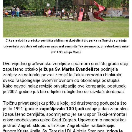
Crkva je dobila gradsko zemljište u Miramarskoj ulici i dio parka na Savici za gradnju
crkve da bi odustala od zahtjeva za povrat zemljišta Taksi-remonta, privatne kompanije
(FOTO: Lupiga.Com)
Ovo vrijedno građevinsko zemljište u samom središtu grada stoji
zapušteno otkako je
župa Sv. Marka Evanđeliste
podnijela
zahtjev za naturalni povrat zemljišta Taksi-remonta i blokirala
svako raspolaganje ovom imovinom do okončanja postupka.
Kako navodi nalaz revizije privatizacije ove kompanije, postupak
je 2002. godine još bio u tijeku i očigledno se razvlači do danas.
Tipičnu privatizacijsku priču u kojoj od društvenog poduzeća što
je do 1991. godine
zapošljavalo 130 ljudi
ostaje jedan zaposleni
i zapušteno zemljište, spominjemo jer se u spor Taksi-remonta i
crkve neočekivano upleo Grad Zagreb. Ugovorom o nagodbi koji
je Grad Zagreb sklopio s tri župe Zagrebačke nadbiskupije;
župom Krista Kralja, Sv. Terezije i Bl. Alojzija Stepinca,
crkva je