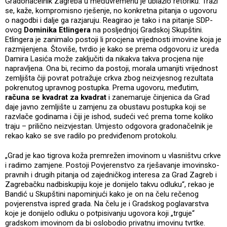
Gradonačelnik Zagreba u međuvremenu je ublažio retoriku. Traži
se, kaže, kompromisno rješenje, no konkretna pitanja o ugovoru
o nagodbi i dalje ga razjaruju. Reagirao je tako i na pitanje SDP-
ovog
Dominika Etlingera
na posljednjoj Gradskoj Skupštini.
Etlingera je zanimalo postoji li procjena vrijednosti imovine koja je
razmijenjena. Štoviše, tvrdio je kako se prema odgovoru iz ureda
Damira Lasića može zaključiti da nikakva takva procjena nije
napravljena. Ona bi, recimo da postoji, morala umanjiti vrijednost
zemljišta čiji povrat potražuje crkva zbog neizvjesnog rezultata
pokrenutog upravnog postupka. Prema ugovoru, međutim,
računa se kvadrat za kvadrat
i zanemaruje činjenica da Grad
daje javno zemljište u zamjenu za obustavu postupka koji se
razvlače godinama i čiji je ishod, sudeći već prema tome koliko
traju – prilično neizvjestan. Umjesto odgovora gradonačelnik je
rekao kako se sve radilo po predviđenom protokolu.
„Grad je kao tigrova koža premrežen imovinom u vlasništvu crkve
i radimo zamjene. Postoji Povjerenstvo za rješavanje imovinsko-
pravnih i drugih pitanja od zajedničkog interesa za Grad Zagreb i
Zagrebačku nadbiskupiju koje je donijelo takvu odluku“, rekao je
Bandić u Skupštini napominjući kako je on na čelu rečenog
povjerenstva ispred grada. Na čelu je i Gradskog poglavarstva
koje je donijelo odluku o potpisivanju ugovora koji „trguje“
gradskom imovinom da bi oslobodio privatnu imovinu tvrtke.