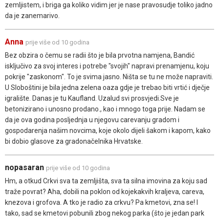
zemljistem, i briga ga koliko vidim jer je nase pravosudje toliko jadno
da je zanemarivo.
Anna
prije više od 10 godina
Bez obzira o čemu se radii što je bila prvotna namjena, Bandić
isključivo za svoj interes i potrebe "svojih" napravi prenamjenu, koju
pokrije "zaskonom". To je svima jasno. Ništa se tu ne može napraviti.
U Sloboštini je bila jedna zelena oaza gdje je trebao biti vrtić i dječje
igralište. Danas je tu Kaufland. Uzalud svi prosvjedi.Sve je
betonizirano i unosno prodano., kao i mnogo toga prije. Nadam se
da je ova godina posljednja u njegovu carevanju gradom i
gospodarenja našim novcima, koje okolo dijeli šakom i kapom, kako
bi dobio glasove za gradonačelnika Hrvatske.
nopasaran
prije više od 10 godina
Hm, a otkud Crkvi sva ta zemljišta, sva ta silna imovina za koju sad
traže povrat? Aha, dobili na poklon od kojekakvih kraljeva, careva,
knezova i grofova. A tko je radio za crkvu? Pa kmetovi, zna se! I
tako, sad se kmetovi pobunili zbog nekog parka (što je jedan park