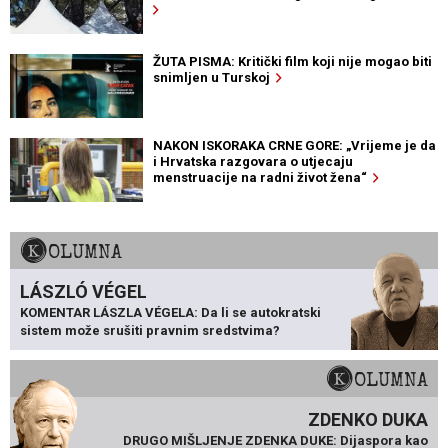
ŽUTA PISMA: Kritički film koji nije mogao biti
snimljen u Turskoj
NAKON ISKORAKA CRNE GORE: „Vrijeme je da
i Hrvatska razgovara o utjecaju
menstruacije na radni život žena“
KOLUMNA
LÁSZLÓ VÉGEL
KOMENTAR LÁSZLA VÉGELA: Da li se autokratski
sistem može srušiti pravnim sredstvima?
KOLUMNA
ZDENKO DUKA
DRUGO MIŠLJENJE ZDENKA DUKE: Dijaspora kao