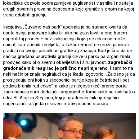
lokacijske dozvole podrazumijeva suglasnost vlasnika i nositelja
drugih stvarnih prava na česticama koje graniče s onom na kojoj
treba odobriti gradnju.
Inicijativa „Čuvamo naš park“ apelirala je na stanare kvarta da
upute svoje prigovore kako bi, ako ne zaustavili, a ono barem
usporili taj proces – bez zaključenja kojeg se crkva ne može
upisati kao vlasnik zemljišta, a Taksi-remont ne može planirati
gradnju na svojoj parceli od gradskog značaja. Kad je čuo da se
šačica građana usprotivila gradnji crkve u parku pa organizirala
prosvjed kako bi o svemu obavijestila i širu javnost,
zagrebački
gradonačelnik reagirao je prilično neprimjereno
. I sam to na
neki način priznaje negirajući da je ikada izgovorio: „Žalosno je da
prosvjeduju oni koji su sljedbenici partije koja je četrdeset i pet
godina branila rad crkve“; a kako je njegove riječi prenio portal
zagrebancija.com dodajući i argument o tome kako se radi baš o
crkvi Bl. Alojzija Stepinca, koji je gradonačelnik upotrijebio
sugerirajući još jedan skriveni motiv pobune stanara.