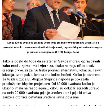
Kad je čuo da se šačica građana usprotivila gradnji crkve u parku pa organizirala
prosvjed kako bi o svemu obavijestila i širu javnost, zagrebački gradonačelnik reagirao
je prilično neprimjereno (FOTO: Lupiga.Com)
Tako je došlo do toga da se stanari Savice moraju
opravdavati
kako među njima ima i vjernika
, i kako nemaju ništa protiv
gradnje crkve, ali za nju treba pronaći alternativnu lokaciju. Takvih
lokacija, tvrde pak, u kvartu ima koliko hoćeš. Koliko je otvorena
za tu ideju župa Bl. Alojzija Stepinca najbolje je pokazala
predloženim idejnim projektom. Od 60.000 kvadrata koliko je
ukupno imala na raspolaganju, crkvu su odlučili izgraditi upravo
na onih 20.000 kvadrata gdje je uređen park i gdje bi crkva
zauzela otprilike četvrtinu uređene javne površine.