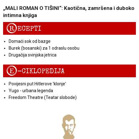
„MALI ROMAN O TIŠINI“: Kaotična, zamršena i duboko
intimna knjiga
R
ECEPTI
Domaći sok od bazge
Burek (bosanski) za 1 odraslu osobu
Drugačija svinjska jetrica
E
-CIKLOPEDIJA
Povijesni put Hitlerove 'klonje'
Yugo - urbana legenda
Freedom Theatre (Teatar slobode)