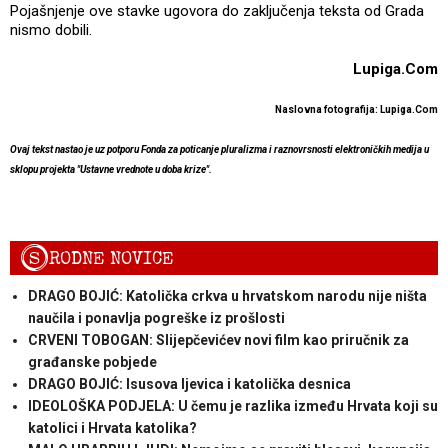
Pojašnjenje ove stavke ugovora do zaključenja teksta od Grada
nismo dobili.
Lupiga.Com
Naslovna fotografija: Lupiga.Com
Ovaj tekst nastao je uz potporu Fonda za poticanje pluralizma i raznovrsnosti elektroničkih medija u
sklopu projekta "Ustavne vrednote u doba krize".
S
RODNE NOVICE
DRAGO BOJIĆ: Katolička crkva u hrvatskom narodu nije ništa
naučila i ponavlja pogreške iz prošlosti
CRVENI TOBOGAN: Slijepčevićev novi film kao priručnik za
građanske pobjede
DRAGO BOJIĆ: ​Isusova ljevica i katolička desnica
IDEOLOŠKA PODJELA: U čemu je razlika između Hrvata koji su
katolici i Hrvata katolika?