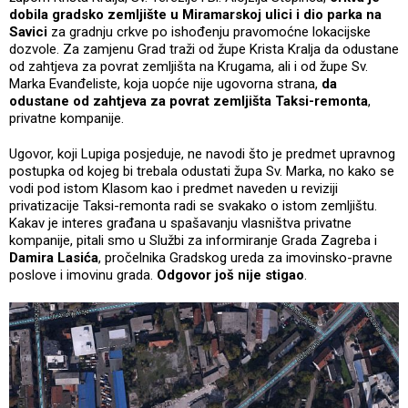
dobila gradsko zemljište u Miramarskoj ulici i dio parka na
Savici
za gradnju crkve po ishođenju pravomoćne lokacijske
dozvole. Za zamjenu Grad traži od župe Krista Kralja da odustane
od zahtjeva za povrat zemljišta na Krugama, ali i od župe Sv.
Marka Evanđeliste, koja uopće nije ugovorna strana,
da
odustane od zahtjeva za povrat zemljišta Taksi-remonta
,
privatne kompanije.
Ugovor, koji Lupiga posjeduje, ne navodi što je predmet upravnog
postupka od kojeg bi trebala odustati župa Sv. Marka, no kako se
vodi pod istom Klasom kao i predmet naveden u reviziji
privatizacije Taksi-remonta radi se svakako o istom zemljištu.
Kakav je interes građana u spašavanju vlasništva privatne
kompanije, pitali smo u Službi za informiranje Grada Zagreba i
Damira Lasića
, pročelnika Gradskog ureda za imovinsko-pravne
poslove i imovinu grada.
Odgovor još nije stigao
.