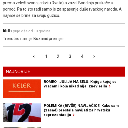
prema veleštovanoj crkvi u Rvata) a vazal Bandinjo priskače u
pomoć. Pa to što radi samo je za spasenje duše rvackog naroda. A
najviše se brine za svoju guzicu.
lilith
prije više od 10 godina
Trenutno nam je Bozanić premijer.
<
1
2
3
4
>
NAJNOVIJE
ROMEO I JULIJA NA SELU: Knjiga kojoj se
vraćam i koja nikad nije iznevjerila
POLEMIKA (BIVŠE) NAVIJAČICE: Kako sam
(zasad) prestala navijati za hrvatsku
reprezentaciju