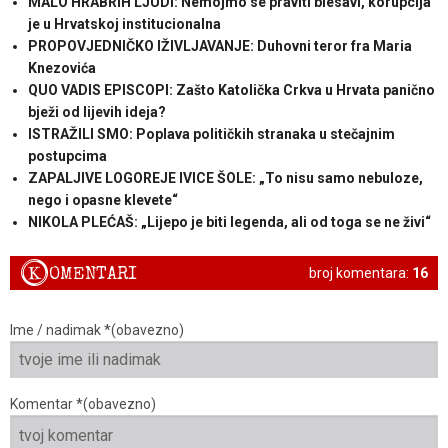
MALO HRABRIH LJUDI: Nemojmo se praviti blesavi, korupcija
je u Hrvatskoj institucionalna
PROPOVJEDNIČKO IŽIVLJAVANJE: Duhovni teror fra Maria
Knezovića
QUO VADIS EPISCOPI: Zašto Katolička Crkva u Hrvata panično
bježi od lijevih ideja?
ISTRAŽILI SMO: Poplava političkih stranaka u stečajnim
postupcima
ZAPALJIVE LOGOREJE IVICE ŠOLE: „To nisu samo nebuloze,
nego i opasne klevete“
NIKOLA PLEĆAŠ: „Lijepo je biti legenda, ali od toga se ne živi“
K
OMENTARI
broj komentara:
16
Ime / nadimak *(obavezno)
Komentar *(obavezno)