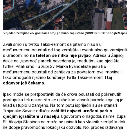
Vrijedno zemljište već godinama stoji potpuno zapušteno (SCREENSHOT: GoogleMaps)
Zvali smo i u tvrtku Taksi-remont da pitamo nisu li u
međuvremenu odustali od tog zemljišta i eventualno ga zamijenili
s Gradom, no
na telefon se nitko nije javljao
. Adresa u Žajinoj,
dakle na „spornoj“ parceli, navedena je, međutim, kao sjedište
tvrtke. Pitali smo i u župi Sv. Marka Evanđeliste jesu li u
međuvremenu odustali od zahtjeva za povratom ove imovine i
tako omogućili njezino korištenje tvrtki Taksi-remont.
I taj
odgovor još čekamo
.
Ipak, može se pretpostaviti da će crkva odustati od pokrenutih
postupaka tek nakon što se upiše kao vlasnik parcela koje joj je
Grad ustupio u zamjenu. Na tom putu ispriječili su se stanari
Trnjanske Savice odlučni
zaštititi najveći uređeni park s
dječjim igralištem u naselju
. Ugovorom o nagodbi, naime, župa
Bl. Alojzija Stepinca ne može se upisati kao vlasnik zemljišta dok
ne dobije pravomoćnu lokacijsku dozvolu. No, proces izdavanja