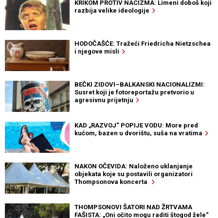
KRIKOM PROTIV NACIZMA: Limeni doboš koji
razbija velike ideologije
HODOČAŠĆE: Tražeći Friedricha Nietzschea
i njegove misli
BEČKI ZIDOVI–BALKANSKI NACIONALIZMI:
Susret koji je fotoreportažu pretvorio u
agresivnu prijetnju
KAD „RAZVOJ“ POPIJE VODU: More pred
kućom, bazen u dvorištu, suša na vratima
NAKON OČEVIDA: Naloženo uklanjanje
objekata koje su postavili organizatori
Thompsonova koncerta
THOMPSONOVI ŠATORI NAD ŽRTVAMA
FAŠISTA: „Oni očito mogu raditi štogod žele“