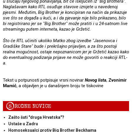
u slučaju njegovog ponavljanja, bit će isključen iz "Big Brothera".
Naglašavam kako RTL osuđuje stavove iznijete u navedenoj
pjesmi. Međutim, Big Brother je koncipiran na način da prikazuje
sve što se događa u kući, a i da pjevanje nije bilo prikazano, bilo
bi registrirano jer se "Big Brother" može pratiti i u 24-satnom live
streamingu putem interneta, kazao je Gržetić.
Što će RTL učiniti ukoliko Matko zbog izvedbe "Jasenovca i
Gradiške Stare" bude i prekršajno prijavljen, a za što postoji
realna mogućnost, ostaje nepoznanicom jer je Gržetić kazao kako
do eventualnog podizanja prijave ne može govoriti o reakciji RTL-
a.
Tekst u potpunosti potpisuje vrsni novinar
Novog lista
,
Zvonimir
Mamić
, a objavljen je u današnjem broju te tiskovine
S
RODNE NOVICE
Zašto šuti "druga Hrvatska"?
Ustaše u Zadru
Homoseksualci protiv Big Brother Beckhama