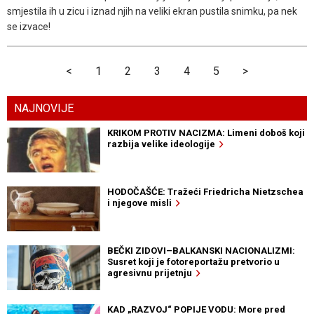
smjestila ih u zicu i iznad njih na veliki ekran pustila snimku, pa nek
se izvace!
<
1
2
3
4
5
>
NAJNOVIJE
KRIKOM PROTIV NACIZMA: Limeni doboš koji
razbija velike ideologije
HODOČAŠĆE: Tražeći Friedricha Nietzschea
i njegove misli
BEČKI ZIDOVI–BALKANSKI NACIONALIZMI:
Susret koji je fotoreportažu pretvorio u
agresivnu prijetnju
KAD „RAZVOJ“ POPIJE VODU: More pred