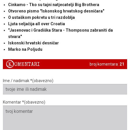
Cinkamo - Tko su tajni natjecatelji Big Brothera
Otvoreno pismo "Iskonskog hrvatskog desničara"
O ustaškom pokretu u tri razdoblja
Ljuta seljačija all over Croatia
"Jasenovac i Gradiška Stara - Thompsonu zabraniti da
stvara"
Iskonski hrvatski desničar
Marko na Poljudu
K
OMENTARI
broj komentara:
21
Ime / nadimak *(obavezno)
Komentar *(obavezno)