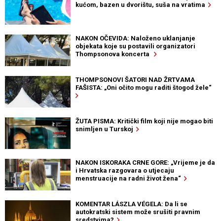
kućom, bazen u dvorištu, suša na vratima
NAKON OČEVIDA: Naloženo uklanjanje
objekata koje su postavili organizatori
Thompsonova koncerta
THOMPSONOVI ŠATORI NAD ŽRTVAMA
FAŠISTA: „Oni očito mogu raditi štogod žele“
ŽUTA PISMA: Kritički film koji nije mogao biti
snimljen u Turskoj
NAKON ISKORAKA CRNE GORE: „Vrijeme je da
i Hrvatska razgovara o utjecaju
menstruacije na radni život žena“
KOMENTAR LÁSZLA VÉGELA: Da li se
autokratski sistem može srušiti pravnim
sredstvima?