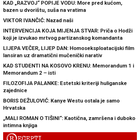
KAD „RAZVOJ“ POPIJE VODU: More pred kućom,
bazen u dvorištu, suša na vratima
VIKTOR IVANČIĆ: Nazad naši
INTERVENCIJA KOJA MIJENJA STVAR: Priča o Hodži
koji je izvukao mrtvog partizanskog komandanta
LIJEPA VEČER, LIJEP DAN: Homoseksploatacijski film
lansiran uz dramatični mučenički narativ
KAD STUDENTI NA KOSOVO KRENU: Memorandum 1 i
Memorandum 2 – isti
FILOZOFIJA PALANKE: Estetski kriteriji huliganske
zajednice
BORIS DEŽULOVIĆ: Kanye Westu ostala je samo
Hrvatska
„MALI ROMAN O TIŠINI“: Kaotična, zamršena i duboko
intimna knjiga
R
ECEPTI