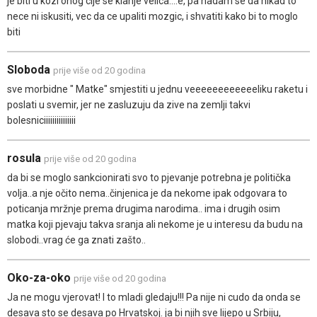
je biti u kozi onog cije se klanje velica....e, pa nadam se da nikad to
nece ni iskusiti, vec da ce upaliti mozgic, i shvatiti kako bi to moglo
biti
Sloboda
prije više od 20 godina
sve morbidne " Matke" smjestiti u jednu veeeeeeeeeeeeliku raketu i
poslati u svemir, jer ne zasluzuju da zive na zemlji takvi
bolesniciiiiiiiiiiiiiii
rosula
prije više od 20 godina
da bi se moglo sankcionirati svo to pjevanje potrebna je politička
volja..a nje očito nema..činjenica je da nekome ipak odgovara to
poticanja mržnje prema drugima narodima.. ima i drugih osim
matka koji pjevaju takva sranja ali nekome je u interesu da budu na
slobodi..vrag će ga znati zašto..
Oko-za-oko
prije više od 20 godina
Ja ne mogu vjerovat! I to mladi gledaju!!! Pa nije ni cudo da onda se
desava sto se desava po Hrvatskoj. ja bi njih sve lijepo u Srbiju,