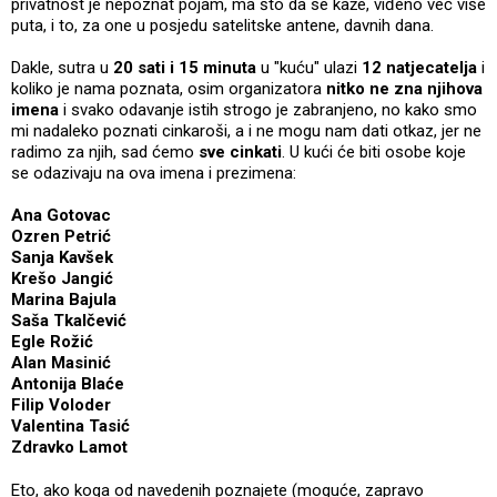
privatnost je nepoznat pojam, ma što da se kaže, viđeno već više
puta, i to, za one u posjedu satelitske antene, davnih dana.
Dakle, sutra u
20 sati i 15 minuta
u "kuću" ulazi
12 natjecatelja
i
koliko je nama poznata, osim organizatora
nitko ne zna njihova
imena
i svako odavanje istih strogo je zabranjeno, no kako smo
mi nadaleko poznati cinkaroši, a i ne mogu nam dati otkaz, jer ne
radimo za njih, sad ćemo
sve cinkati
. U kući će biti osobe koje
se odazivaju na ova imena i prezimena:
Ana Gotovac
Ozren Petrić
Sanja Kavšek
Krešo Jangić
Marina Bajula
Saša Tkalčević
Egle Rožić
Alan Masinić
Antonija Blaće
Filip Voloder
Valentina Tasić
Zdravko Lamot
Eto, ako koga od navedenih poznajete (moguće, zapravo