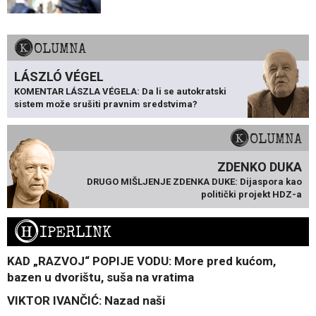
KOLUMNA
LÁSZLÓ VÉGEL
KOMENTAR LÁSZLA VÉGELA: Da li se autokratski
sistem može srušiti pravnim sredstvima?
KOLUMNA
ZDENKO DUKA
DRUGO MIŠLJENJE ZDENKA DUKE: Dijaspora kao
politički projekt HDZ-a
H
IPERLINK
KAD „RAZVOJ“ POPIJE VODU: More pred kućom,
bazen u dvorištu, suša na vratima
VIKTOR IVANČIĆ: Nazad naši