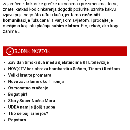
zajamčene, tiskarske greške u imenima i prezimenima, to se,
znate, katkad kod cinkarenja dogodi) požurite, uzmite kakvu
izjavu prije nego što uđu u kuću, jer tamo
neće biti
komunikacije
"ukućana" s vanjskim svijetom, i prodajte je
medijima koji istu plaćaju
suhim zlatom
. Eto, rekoh, ako koga
zanima …
S
RODNE NOVICE
Zavidan timski duh među djelatnicima RTL televizije
NOV@TV bez obraza bombardira Sašom, Tinom i Kedžom
Veliki brat te promatra!
Nove zavrzlame oko Tironija
Osmosatno crnčenje
Bogat pir!
Story Super Noćna Mora
UDBA nam je (još) sudba
Tko se boji srne još?
Popstars