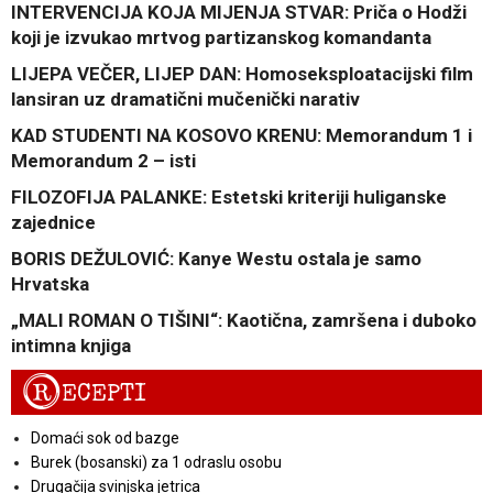
INTERVENCIJA KOJA MIJENJA STVAR: Priča o Hodži
koji je izvukao mrtvog partizanskog komandanta
LIJEPA VEČER, LIJEP DAN: Homoseksploatacijski film
lansiran uz dramatični mučenički narativ
KAD STUDENTI NA KOSOVO KRENU: Memorandum 1 i
Memorandum 2 – isti
FILOZOFIJA PALANKE: Estetski kriteriji huliganske
zajednice
BORIS DEŽULOVIĆ: Kanye Westu ostala je samo
Hrvatska
„MALI ROMAN O TIŠINI“: Kaotična, zamršena i duboko
intimna knjiga
R
ECEPTI
Domaći sok od bazge
Burek (bosanski) za 1 odraslu osobu
Drugačija svinjska jetrica