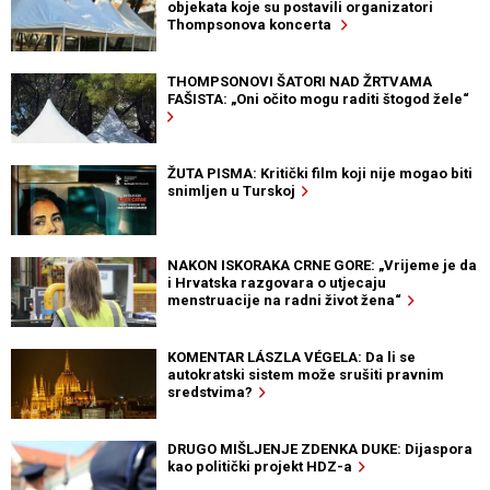
objekata koje su postavili organizatori
Thompsonova koncerta
THOMPSONOVI ŠATORI NAD ŽRTVAMA
FAŠISTA: „Oni očito mogu raditi štogod žele“
ŽUTA PISMA: Kritički film koji nije mogao biti
snimljen u Turskoj
NAKON ISKORAKA CRNE GORE: „Vrijeme je da
i Hrvatska razgovara o utjecaju
menstruacije na radni život žena“
KOMENTAR LÁSZLA VÉGELA: Da li se
autokratski sistem može srušiti pravnim
sredstvima?
DRUGO MIŠLJENJE ZDENKA DUKE: Dijaspora
kao politički projekt HDZ-a