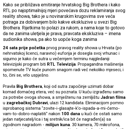
Kako se približava emitiranje hrvatskog Big Brothera i kako
RTL po najoptimalnijoj mjeri povećava dozu reklamiranja svog
reality showa, tako je u novinarskim krugovima sve veća
potraga za dobivanjem bilo kakve ekskluzive u svezi Big
Brothera. Rijetkima to polazi za rukom, a nama koje to gotovo
da ne zanima uletjela je prava, pravcata ekskluziva – imena
sudionika showa, pa ako to uopće koga zanima
24 sata prije početka
prvog pravog reality showa u Hrvata (po
nehrvatskoj licenci, naravno) euforija je dosegla svoj vrhunac i
sigurno je kako će sutra u večernjem terminu najgledaniji
televizijski program biti
RTL Televizija
. Propagandna mašinerija
spomenute TV kuće punom snagom radi već nekoliko mjeseci, i
to, čini se, vrlo uspješno.
Pravila
Big Brothera
, koji od sutra započinje uzimati dobar
komad domaćeg etera, već su poznata. U kuću izgrađenu samo
za potrebe ovoga showa, a smještenu na zemljištu
Jadran filma
u
zagrebačkoj Dubravi
, ulazi 12 kandidata. Eliminacijom pomno
isprobanog sistema "zovite-i-glasajte-k'o-ispada-a-mi-ćemo-
vam-to-dobro-naplatiti" nakon
100 dana
u kući će ostati samo
jedan natjecatelj/ica i taj sretnik/ica bit će nagrađen(a) sa
zgodnom nagradom -
milijun kuna
. 30 kamera, 70 mikrofona,