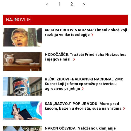
<
1
2
>
NAJNOVIJE
KRIKOM PROTIV NACIZMA: Limeni doboš koji
razbija velike ideologije
HODOČAŠĆE: Tražeći Friedricha Nietzschea
i njegove misli
BEČKI ZIDOVI–BALKANSKI NACIONALIZMI:
Susret koji je fotoreportažu pretvorio u
agresivnu prijetnju
KAD „RAZVOJ“ POPIJE VODU: More pred
kućom, bazen u dvorištu, suša na vratima
NAKON OČEVIDA: Naloženo uklanjanje