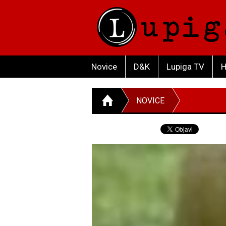
Novice
D&K
Lupiga TV
H
NOVICE