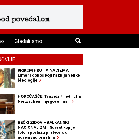
mo
Gledali smo
NOVIJE
KRIKOM PROTIV NACIZMA:
Limeni doboš koji razbija velike
ideologije
HODOČAŠĆE: Tražeći Friedricha
Nietzschea i njegove misli
BEČKI ZIDOVI–BALKANSKI
NACIONALIZMI: Susret koji je
fotoreportažu pretvorio u
agresivnu prijetnju