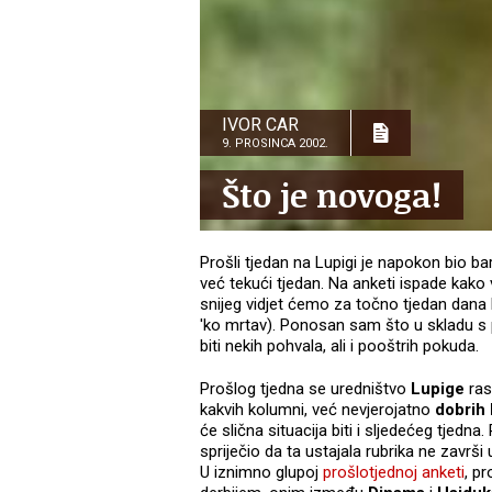
IVOR CAR
9. PROSINCA 2002.
Što je novoga!
Prošli tjedan na Lupigi je napokon bio ba
već tekući tjedan. Na anketi ispade kako v
snijeg vidjet ćemo za točno tjedan dana k
'ko mrtav). Ponosan sam što u skladu s
biti nekih pohvala, ali i pooštrih pokuda.
Prošlog tjedna se uredništvo
Lupige
rasp
kakvih kolumni, već nevjerojatno
dobrih
će slična situacija biti i sljedećeg tjedn
spriječio da ta ustajala rubrika ne završi 
U iznimno glupoj
prošlotjednoj anketi
, p