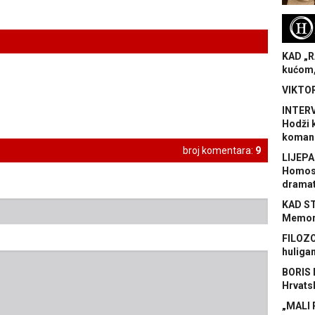
H
KAD „R
kućom,
VIKTOR
INTERV
Hodži 
koman
broj komentara:
9
LIJEPA
Homose
dramat
KAD S
Memora
FILOZO
huliga
BORIS 
Hrvats
„MALI 