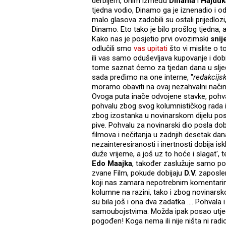
derbijem, onim između
Dinama
i
Hajduk
tjedna vodio, Dinamo ga je iznenadio i o
malo glasova zadobili su ostali prijedlozi,
Dinamo. Eto tako je bilo prošlog tjedna, 
Kako nas je posjetio prvi ovozimski
snij
odlučili smo
vas upitati
što vi mislite o t
ili vas samo oduševljava kupovanje i dob
tome saznat ćemo za tjedan dana u slje
sada pređimo na one interne, "
redakcijs
moramo obaviti na ovaj nezahvalni način
Ovoga puta inače odvojene stavke, pohv
pohvalu zbog svog kolumnističkog rada i 
zbog izostanka u novinarskom dijelu pos
pive. Pohvalu za novinarski dio posla dob
filmova i nečitanja u zadnjih desetak da
nezainteresiranosti i inertnosti dobija is
duže vrijeme, a još uz to hoće i slagat
Edo Maajka
, također zaslužuje samo pok
zvane Film, pokude dobijaju
D.V.
zaposle
koji nas zamara nepotrebnim komentar
kolumne na razini, tako i zbog novinarskog
su bila još i ona dva zadatka .... Pohvala 
samoubojstvima. Možda ipak posao utječe
pogođen! Koga nema ili nije ništa ni radi