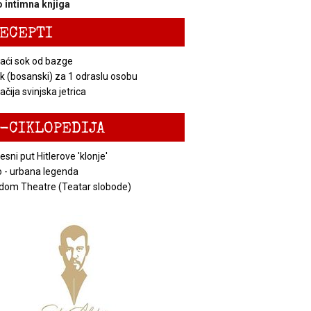
 intimna knjiga
ECEPTI
ći sok od bazge
k (bosanski) za 1 odraslu osobu
čija svinjska jetrica
-CIKLOPEDIJA
esni put Hitlerove 'klonje'
 - urbana legenda
dom Theatre (Teatar slobode)