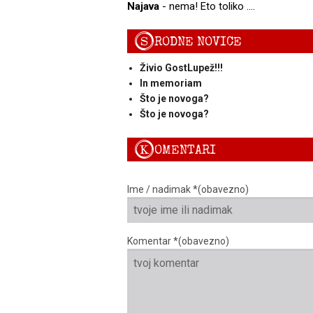
Najava
- nema! Eto toliko ....
S
RODNE NOVICE
Živio GostLupež!!!
In memoriam
Što je novoga?
Što je novoga?
K
OMENTARI
Ime / nadimak *(obavezno)
Komentar *(obavezno)