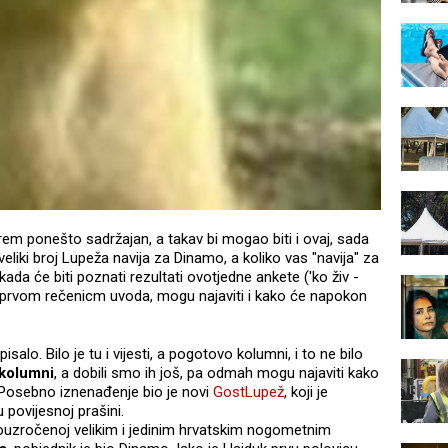
rem ponešto sadržajan, a takav bi mogao biti i ovaj, sada
eliki broj Lupeža navija za Dinamo, a koliko vas "navija" za
ada će biti poznati rezultati ovotjedne ankete ('ko živ -
 prvom rečenicm uvoda, mogu najaviti i kako će napokon
isalo. Bilo je tu i vijesti, a pogotovo kolumni, i to ne bilo
 kolumni
, a dobili smo ih još, pa odmah mogu najaviti kako
a. Posebno iznenađenje bio je novi
GostLupež
, koji je
u povijesnoj prašini.
rouzročenoj velikim i jedinim hrvatskim nogometnim