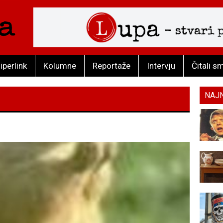
iperlink
Kolumne
Reportaže
Intervju
Čitali s
NAJ