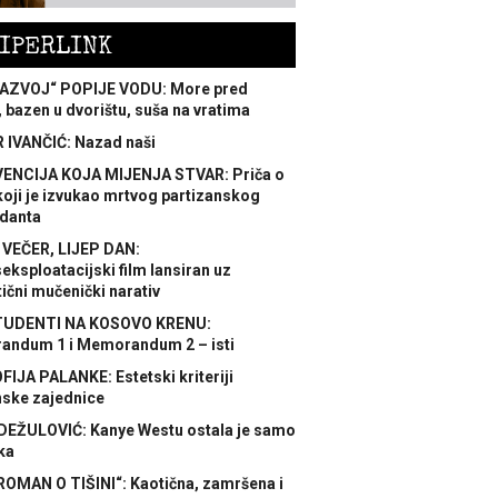
IPERLINK
AZVOJ“ POPIJE VODU: More pred
 bazen u dvorištu, suša na vratima
 IVANČIĆ: Nazad naši
ENCIJA KOJA MIJENJA STVAR: Priča o
koji je izvukao mrtvog partizanskog
danta
 VEČER, LIJEP DAN:
ksploatacijski film lansiran uz
ični mučenički narativ
TUDENTI NA KOSOVO KRENU:
ndum 1 i Memorandum 2 – isti
FIJA PALANKE: Estetski kriteriji
nske zajednice
DEŽULOVIĆ: Kanye Westu ostala je samo
ka
ROMAN O TIŠINI“: Kaotična, zamršena i