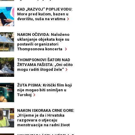
KAD „RAZVOJ“ POPIJE VODU:
More pred kućom, bazen u
dvorištu, suša na vratima
NAKON OČEVIDA: Naloženo
uklanjanje objekata koje su
postavili organizatori
Thompsonova koncerta
THOMPSONOVI ŠATORI NAD
ŽRTVAMA FAŠISTA: „Oni očito
mogu raditi štogod žele“
ŽUTA PISMA: Kritički film koji
nije mogao biti snimljen u
Turskoj
NAKON ISKORAKA CRNE GORE:
„Vrijeme je da i Hrvatska
razgovara o utjecaju
menstruacije na radni život
žena“