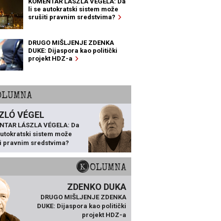
KOMENTAR LÁSZLA VÉGELA: Da
li se autokratski sistem može
srušiti pravnim sredstvima?
DRUGO MIŠLJENJE ZDENKA
DUKE: Dijaspora kao politički
projekt HDZ-a
KOLUMNA
ZLÓ VÉGEL
NTAR LÁSZLA VÉGELA: Da
 autokratski sistem može
ti pravnim sredstvima?
KOLUMNA
ZDENKO DUKA
DRUGO MIŠLJENJE ZDENKA
DUKE: Dijaspora kao politički
projekt HDZ-a