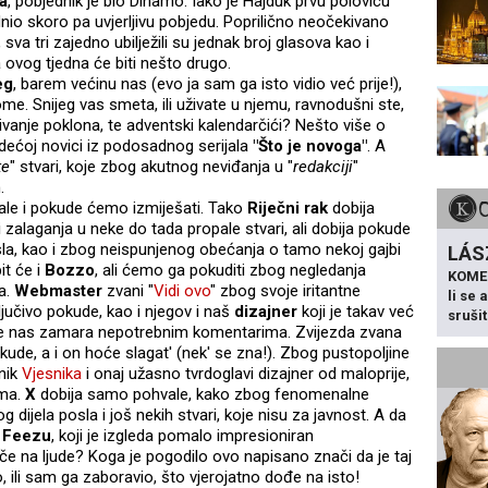
a
, pobjednik je bio Dinamo. Iako je Hajduk prvu polovicu
dnio skoro pa uvjerljivu pobjedu. Poprilično neočekivano
 sva tri zajedno ubilježili su jednak broj glasova kao i
a ovog tjedna će biti nešto drugo.
eg
, barem većinu nas (evo ja sam ga isto vidio već prije!),
ome. Snijeg vas smeta, ili uživate u njemu, ravnodušni ste,
ivanje poklona, te adventski kalendarčići? Nešto više o
dećoj novici iz podosadnog serijala
"Što je novoga"
. A
ke
" stvari, koje zbog akutnog neviđanja u "
redakciji
"
.
ale i pokude ćemo izmiješati. Tako
Riječni rak
dobija
zalaganja u neke do tada propale stvari, ali dobija pokude
la, kao i zbog neispunjenog obećanja o tamo nekoj gajbi
LÁS
it će i
Bozzo
, ali ćemo ga pokuditi zbog negledanja
KOME
na.
Webmaster
zvani "
Vidi ovo
" zbog svoje iritantne
li se
ključivo pokude, kao i njegov i naš
dizajner
koji je takav već
sruši
', te nas zamara nepotrebnim komentarima. Zvijezda zvana
ude, a i on hoće slagat' (nek' se zna!). Zbog pustopoljine
nik
Vjesnika
i onaj užasno tvrdoglavi dizajner od maloprije,
ima.
X
dobija samo pohvale, kako zbog fenomenalne
 dijela posla i još nekih stvari, koje nisu za javnost. A da
i
Feezu
, koji je izgleda pomalo impresioniran
 na ljude? Koga je pogodilo ovo napisano znači da je taj
o, ili sam ga zaboravio, što vjerojatno dođe na isto!