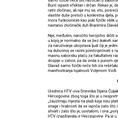
samo fizički neće biti nazočan u sabornic
Burić ispasti efektan i drčan. Rekao je, da
ratni zločinac, ali nije mu se, eto, posreć
vlastite duše pretoči u konkretna djela, 
mora funkcionirati kao puki fizički oblik 
nastanio zločinački duh Branimira Glavaš
Nije, međutim, naročito herojstvo dičiti 
u kojoj je normalno da se bez ikakvih san
za naručivanje ubojstava ljudi čiji je jedi
na duhovnoj se razini poistovjećivati s 
masnu saborsku plaću za fakultativni rad. 
dospije u zatvor, pa da onda s punom v
Glavaš samo fizički neće biti iza rešet
manifestiranja lojalnosti Voljenom Vođi.
Urednica HTV-ova Dnevnika Dijana Čulja
Hercegovine zbog toga što je u nespretno
„zauzimaju mjesta na plaži koja nisu plat
snage i hrabrosti da se ispriča zato što n
shvati i zato što je, uostalom, i ona „por
HTV izvještavala iz Hercegovine. Pa je u 