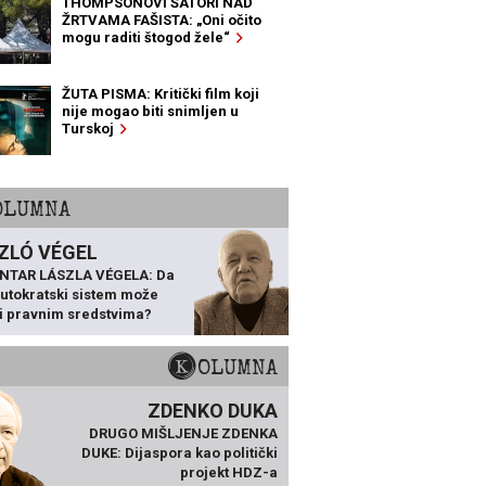
THOMPSONOVI ŠATORI NAD
ŽRTVAMA FAŠISTA: „Oni očito
mogu raditi štogod žele“
ŽUTA PISMA: Kritički film koji
nije mogao biti snimljen u
Turskoj
KOLUMNA
ZLÓ VÉGEL
NTAR LÁSZLA VÉGELA: Da
 autokratski sistem može
ti pravnim sredstvima?
KOLUMNA
ZDENKO DUKA
DRUGO MIŠLJENJE ZDENKA
DUKE: Dijaspora kao politički
projekt HDZ-a