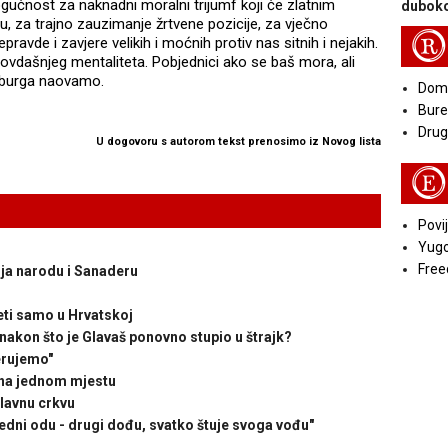
gućnost za naknadni moralni trijumf koji će zlatnim
duboko
u, za trajno zauzimanje žrtvene pozicije, za vječno
R
pravde i zavjere velikih i moćnih protiv nas sitnih i nejakih.
e ovdašnjeg mentaliteta. Pobjednici ako se baš mora, ali
eiburga naovamo.
Doma
Bure
Druga
U dogovoru s autorom tekst prenosimo iz Novog lista
E
Povij
Yugo
Free
ja narodu i Sanaderu
eti samo u Hrvatskoj
 nakon što je Glavaš ponovno stupio u štrajk?
jerujemo"
na jednom mjestu
slavnu crkvu
edni odu - drugi dođu, svatko štuje svoga vođu"