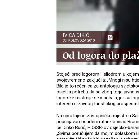
IVICA ĐIKIĆ
30. KOLOVOZA 2010.
Od logora do pla
Stojeći pred logorom Heliodrom u kojem su
svojevremeno zaključila: „Mnogi nisu htje
Bila je to rečenica za antologiju svjetsko
osjetila potrebu da se zbog toga javno is
logorske misli nije se ispričala, jer su lo
interesu državnog turističkog prosperite
Na upražnjeno zastupničko mjesto u Sab
popunjavao osuđeni ratni zločinac Brani
će Dinko Burić, HDSSB-ov osječko-baran
„Svima poručujem da mojim dolaskom u