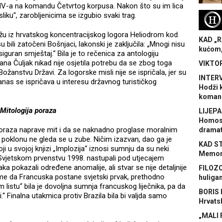
 HV-a na komandu Četvrtog korpusa. Nakon što su im lica
liku“, zarobljenicima se izgubio svaki trag.
H
rtažu iz hrvatskog koncentracijskog logora Heliodrom kod
KAD „R
bili zatočeni Bošnjaci, lakonski je zaključila: „Mnogi nisu
kućom,
siguran smještaj.“ Bila je to rečenica za antologiju
jana Čuljak nikad nije osjetila potrebu da se zbog toga
VIKTOR
Božanstvu Državi. Za logorske misli nije se ispričala, jer su
INTERV
 Danas se ispričava u interesu državnog turističkog
Hodži 
koman
Mitologija poraza
LIJEPA
Homose
oraza naprave mit i da se naknadno proglase moralnim
dramat
 poklonu ne gleda se u zube. Ničim izazvan, dao ga je
KAD S
oji u svojoj knjizi „Implozija“ iznosi sumnju da su neki
Memora
Svjetskom prvenstvu 1998. nastupali pod utjecajem
a pokazali određene anomalije, ali stvar se nije detaljnije
FILOZO
 time da Francuska postane svjetski prvak, prethodno
huliga
m listu“ bila je dovoljna sumnja francuskog liječnika, pa da
BORIS 
.“ Finalna utakmica protiv Brazila bila bi valjda samo
Hrvats
„MALI 