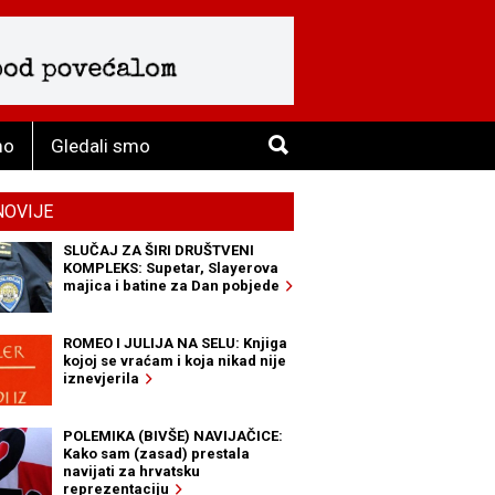
mo
Gledali smo
NOVIJE
SLUČAJ ZA ŠIRI DRUŠTVENI
KOMPLEKS: Supetar, Slayerova
majica i batine za Dan pobjede
ROMEO I JULIJA NA SELU: Knjiga
kojoj se vraćam i koja nikad nije
iznevjerila
POLEMIKA (BIVŠE) NAVIJAČICE:
Kako sam (zasad) prestala
navijati za hrvatsku
reprezentaciju