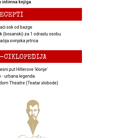
 intimna knjiga
ECEPTI
ći sok od bazge
k (bosanski) za 1 odraslu osobu
čija svinjska jetrica
-CIKLOPEDIJA
esni put Hitlerove 'klonje'
 - urbana legenda
dom Theatre (Teatar slobode)