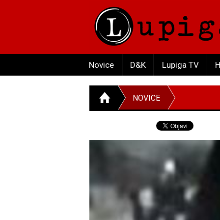
Novice
D&K
Lupiga TV
H
NOVICE