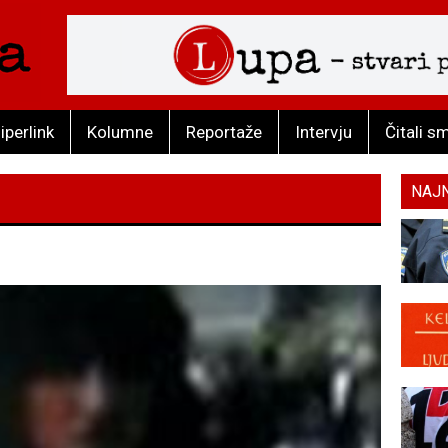
iperlink
Kolumne
Reportaže
Intervju
Čitali s
NAJ