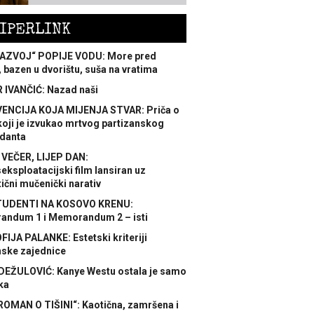
IPERLINK
AZVOJ“ POPIJE VODU: More pred
 bazen u dvorištu, suša na vratima
 IVANČIĆ: Nazad naši
ENCIJA KOJA MIJENJA STVAR: Priča o
koji je izvukao mrtvog partizanskog
danta
 VEČER, LIJEP DAN:
ksploatacijski film lansiran uz
ični mučenički narativ
TUDENTI NA KOSOVO KRENU:
ndum 1 i Memorandum 2 – isti
FIJA PALANKE: Estetski kriteriji
nske zajednice
DEŽULOVIĆ: Kanye Westu ostala je samo
ka
ROMAN O TIŠINI“: Kaotična, zamršena i