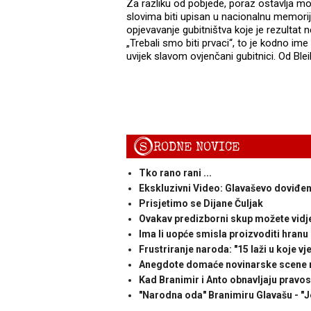
Za razliku od pobjede, poraz ostavlja mo
slovima biti upisan u nacionalnu memorij
opjevavanje gubitništva koje je rezultat ne
„Trebali smo biti prvaci“, to je kodno im
uvijek slavom ovjenčani gubitnici. Od Bl
S
RODNE NOVICE
Tko rano rani ...
Ekskluzivni Video: Glavaševo doviđen
Prisjetimo se Dijane Čuljak
Ovakav predizborni skup možete vidj
Ima li uopće smisla proizvoditi hranu
Frustriranje naroda: "15 laži u koje v
Anegdote domaće novinarske scene 
Kad Branimir i Anto obnavljaju pravo
"Narodna oda" Branimiru Glavašu - "J