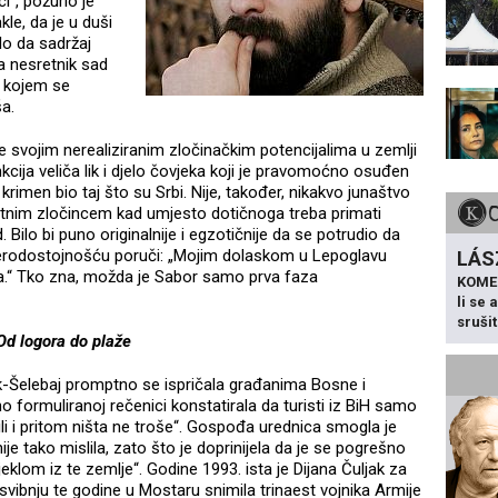
i“, požurio je
kle, da je u duši
ilo da sadržaj
pa nesretnik sad
u kojem se
a.
se svojim nerealiziranim zločinačkim potencijalima u zemlji
kcija veliča lik i djelo čovjeka koji je pravomoćno osuđen
ni krimen bio taj što su Srbi. Nije, također, nikakvo junaštvo
ratnim zločincem kad umjesto dotičnoga treba primati
Bilo bi puno originalnije i egzotičnije da se potrudio da
jerodostojnošću poruči: „Mojim dolaskom u Lepoglavu
LÁS
aka.“ Tko zna, možda je Sabor samo prva faza
KOME
li se
sruši
Od logora do plaže
k-Šelebaj promptno se ispričala građanima Bosne i
 formuliranoj rečenici konstatirala da turisti iz BiH samo
ili i pritom ništa ne troše“. Gospođa urednica smogla je
ije tako mislila, zato što je doprinijela da je se pogrešno
ijeklom iz te zemlje“. Godine 1993. ista je Dijana Čuljak za
svibnju te godine u Mostaru snimila trinaest vojnika Armije