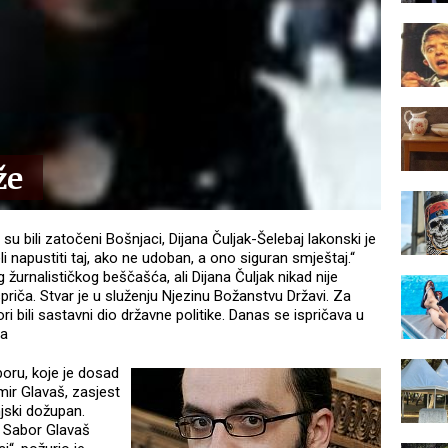
že
 bili zatočeni Bošnjaci, Dijana Čuljak-Šelebaj lakonski je
li napustiti taj, ako ne udoban, a ono siguran smještaj.“
g žurnalističkog beščašća, ali Dijana Čuljak nikad nije
priča. Stvar je u služenju Njezinu Božanstvu Državi. Za
gori bili sastavni dio državne politike. Danas se ispričava u
ta
oru, koje je dosad
mir Glavaš, zasjest
jski dožupan.
 Sabor Glavaš