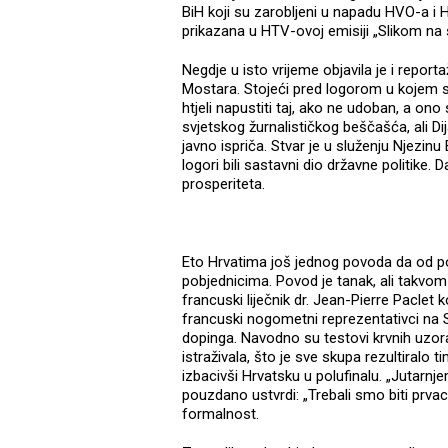
BiH koji su zarobljeni u napadu HVO-a i
prikazana u HTV-ovoj emisiji „Slikom na s
Negdje u isto vrijeme objavila je i repo
Mostara. Stojeći pred logorom u kojem su 
htjeli napustiti taj, ako ne udoban, a ono 
svjetskog žurnalističkog beščašća, ali Di
javno ispriča. Stvar je u služenju Njezinu 
logori bili sastavni dio državne politike.
prosperiteta.
Eto Hrvatima još jednog povoda da od p
pobjednicima. Povod je tanak, ali takvom
francuski liječnik dr. Jean-Pierre Paclet k
francuski nogometni reprezentativci na 
dopinga. Navodno su testovi krvnih uzorak
istraživala, što je sve skupa rezultiralo
izbacivši Hrvatsku u polufinalu. „Jutarnje
pouzdano ustvrdi: „Trebali smo biti prvaci
formalnost.