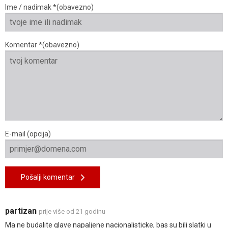
Ime / nadimak *(obavezno)
Komentar *(obavezno)
E-mail (opcija)
Pošalji komentar
partizan
prije više od 21 godinu
Ma ne budalite glave napaljene nacionalisticke, bas su bili slatki u