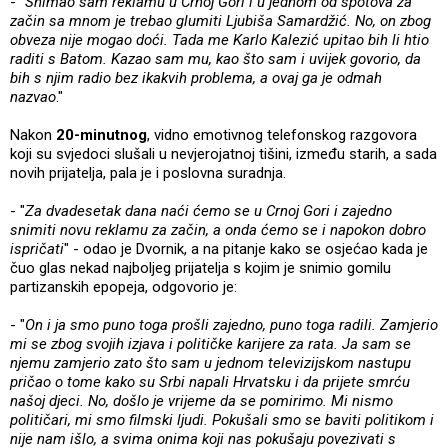
- "
Snimao sam reklamu u Crnoj Gori i u jednom od spotova za
začin sa mnom je trebao glumiti Ljubiša Samardžić. No, on zbog
obveza nije mogao doći. Tada me Karlo Kalezić upitao bih li htio
raditi s Batom. Kazao sam mu, kao što sam i uvijek govorio, da
bih s njim radio bez ikakvih problema, a ovaj ga je odmah
nazvao
."
Nakon
20-minutnog
, vidno emotivnog telefonskog razgovora
koji su svjedoci slušali u nevjerojatnoj tišini, između starih, a sada
novih prijatelja, pala je i poslovna suradnja.
- "
Za dvadesetak dana naći ćemo se u Crnoj Gori i zajedno
snimiti novu reklamu za začin, a onda ćemo se i napokon dobro
ispričati
" - odao je Dvornik, a na pitanje kako se osjećao kada je
čuo glas nekad najboljeg prijatelja s kojim je snimio gomilu
partizanskih epopeja, odgovorio je:
- "
On i ja smo puno toga prošli zajedno, puno toga radili. Zamjerio
mi se zbog svojih izjava i političke karijere za rata. Ja sam se
njemu zamjerio zato što sam u jednom televizijskom nastupu
pričao o tome kako su Srbi napali Hrvatsku i da prijete smrću
našoj djeci. No, došlo je vrijeme da se pomirimo. Mi nismo
političari, mi smo filmski ljudi. Pokušali smo se baviti politikom i
nije nam išlo, a svima onima koji nas pokušaju povezivati s