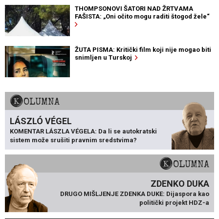
THOMPSONOVI ŠATORI NAD ŽRTVAMA
FAŠISTA: „Oni očito mogu raditi štogod žele“
ŽUTA PISMA: Kritički film koji nije mogao biti
snimljen u Turskoj
KOLUMNA
LÁSZLÓ VÉGEL
KOMENTAR LÁSZLA VÉGELA: Da li se autokratski
sistem može srušiti pravnim sredstvima?
KOLUMNA
ZDENKO DUKA
DRUGO MIŠLJENJE ZDENKA DUKE: Dijaspora kao
politički projekt HDZ-a