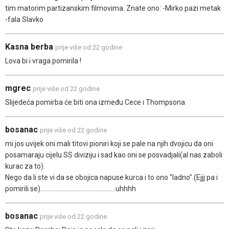
tim matorim partizanskim filmovima. Znate ono: -Mirko pazi metak
-fala Slavko
Kasna berba
prije više od 22 godine
Lova bi i vraga pomirila !
mgrec
prije više od 22 godine
Slijedeća pomirba će biti ona između Cece i Thompsona
bosanac
prije više od 22 godine
mi jos uvijek oni mali titovi pioniri koji se pale na njih dvojicu da oni
posamaraju cijelu SS diviziju i sad kao oni se posvadjali(al nas zaboli
kurac za to).
Nego da li ste vi da se obojica napuse kurca i to ono "ladno".(Ejjj pa i
pomirili se).................................................uhhhh
bosanac
prije više od 22 godine