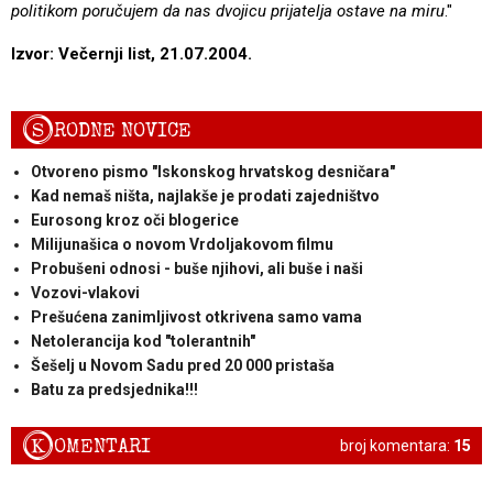
politikom poručujem da nas dvojicu prijatelja ostave na miru
."
Izvor: Večernji list, 21.07.2004.
S
RODNE NOVICE
Otvoreno pismo "Iskonskog hrvatskog desničara"
Kad nemaš ništa, najlakše je prodati zajedništvo
Eurosong kroz oči blogerice
Milijunašica o novom Vrdoljakovom filmu
Probušeni odnosi - buše njihovi, ali buše i naši
Vozovi-vlakovi
Prešućena zanimljivost otkrivena samo vama
Netolerancija kod "tolerantnih"
Šešelj u Novom Sadu pred 20 000 pristaša
Batu za predsjednika!!!
K
OMENTARI
broj komentara:
15