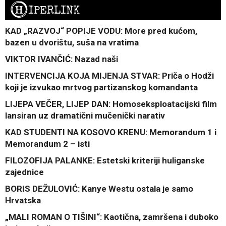
H
IPERLINK
KAD „RAZVOJ“ POPIJE VODU: More pred kućom,
bazen u dvorištu, suša na vratima
VIKTOR IVANČIĆ: Nazad naši
INTERVENCIJA KOJA MIJENJA STVAR: Priča o Hodži
koji je izvukao mrtvog partizanskog komandanta
LIJEPA VEČER, LIJEP DAN: Homoseksploatacijski film
lansiran uz dramatični mučenički narativ
KAD STUDENTI NA KOSOVO KRENU: Memorandum 1 i
Memorandum 2 – isti
FILOZOFIJA PALANKE: Estetski kriteriji huliganske
zajednice
BORIS DEŽULOVIĆ: Kanye Westu ostala je samo
Hrvatska
„MALI ROMAN O TIŠINI“: Kaotična, zamršena i duboko