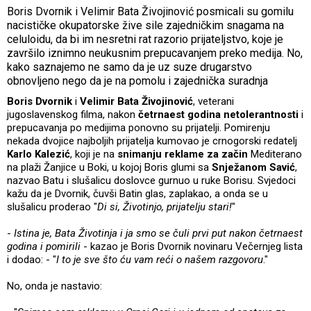
Boris Dvornik i Velimir Bata Živojinović posmicali su gomilu
nacističke okupatorske žive sile zajedničkim snagama na
celuloidu, da bi im nesretni rat razorio prijateljstvo, koje je
završilo iznimno neukusnim prepucavanjem preko medija. No,
kako saznajemo ne samo da je uz suze drugarstvo
obnovljeno nego da je na pomolu i zajednička suradnja
Boris Dvornik
i
Velimir Bata Živojinović
, veterani
jugoslavenskog filma, nakon
četrnaest godina netolerantnosti
i
prepucavanja po medijima ponovno su prijatelji. Pomirenju
nekada dvojice najboljih prijatelja kumovao je crnogorski redatelj
Karlo Kalezić
, koji je na
snimanju reklame za začin
Mediterano
na plaži Žanjice u Boki, u kojoj Boris glumi sa
Snježanom Savić
,
nazvao Batu i slušalicu doslovce gurnuo u ruke Borisu. Svjedoci
kažu da je Dvornik, čuvši Batin glas, zaplakao, a onda se u
slušalicu proderao "
Di si, Životinjo, prijatelju stari!
"
-
Istina je, Bata Životinja i ja smo se čuli prvi put nakon četrnaest
godina i pomirili
- kazao je Boris Dvornik novinaru Večernjeg lista
i dodao: - "
I to je sve što ću vam reći o našem razgovoru
."
No, onda je nastavio: