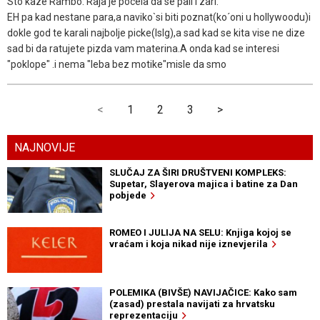
Sto kaze Rambo: Raja je pocela da se pali i zari.
EH pa kad nestane para,a naviko`si biti poznat(ko´oni u hollywoodu)i
dokle god te karali najbolje picke(lslg),a sad kad se kita vise ne dize
sad bi da ratujete pizda vam materina.A onda kad se interesi
"poklope" .i nema "leba bez motike"misle da smo
<
1
2
3
>
NAJNOVIJE
SLUČAJ ZA ŠIRI DRUŠTVENI KOMPLEKS:
Supetar, Slayerova majica i batine za Dan
pobjede
ROMEO I JULIJA NA SELU: Knjiga kojoj se
vraćam i koja nikad nije iznevjerila
POLEMIKA (BIVŠE) NAVIJAČICE: Kako sam
(zasad) prestala navijati za hrvatsku
reprezentaciju