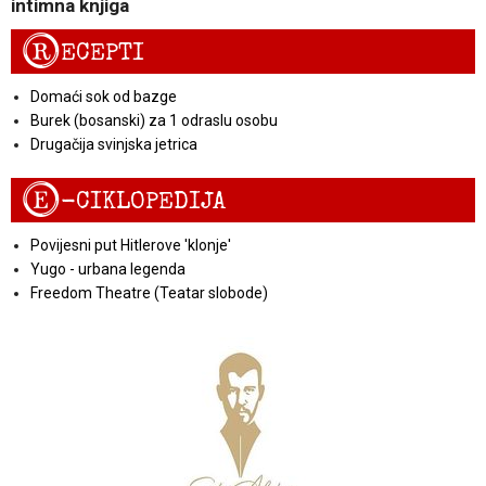
intimna knjiga
R
ECEPTI
Domaći sok od bazge
Burek (bosanski) za 1 odraslu osobu
Drugačija svinjska jetrica
E
-CIKLOPEDIJA
Povijesni put Hitlerove 'klonje'
Yugo - urbana legenda
Freedom Theatre (Teatar slobode)