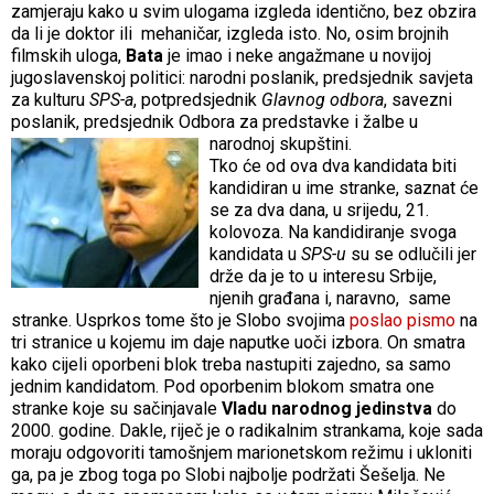
zamjeraju kako u svim ulogama izgleda identično, bez obzira
da li je doktor ili mehaničar, izgleda isto. No, osim brojnih
filmskih uloga,
Bata
je imao i neke angažmane u novijoj
jugoslavenskoj politici: narodni poslanik, predsjednik savjeta
za kulturu
SPS-a
, potpredsjednik
Glavnog odbora
, savezni
poslanik, predsjednik Odbora za predstavke i žalbe u
narodnoj skupštini.
Tko će od ova dva kandidata biti
kandidiran u ime stranke, saznat će
se za dva dana, u srijedu, 21.
kolovoza. Na kandidiranje svoga
kandidata u
SPS-u
su se odlučili jer
drže da je to u interesu Srbije,
njenih građana i, naravno, same
stranke. Usprkos tome što je Slobo svojima
poslao pismo
na
tri stranice u kojemu im daje naputke uoči izbora. On smatra
kako cijeli oporbeni blok treba nastupiti zajedno, sa samo
jednim kandidatom. Pod oporbenim blokom smatra one
stranke koje su sačinjavale
Vladu narodnog jedinstva
do
2000. godine. Dakle, riječ je o radikalnim strankama, koje sada
moraju odgovoriti tamošnjem marionetskom režimu i ukloniti
ga, pa je zbog toga po Slobi najbolje podržati Šešelja. Ne