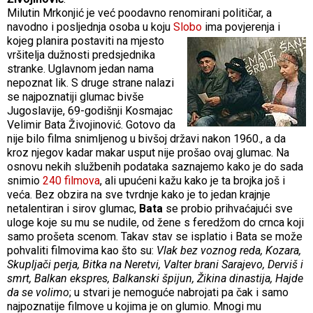
Milutin Mrkonjić je već poodavno renomirani političar, a
navodno i posljednja osoba u koju
Slobo
ima povjerenja i
kojeg planira
postaviti na mjesto
vršitelja dužnosti predsjednika
stranke. Uglavnom jedan nama
nepoznat lik. S druge strane nalazi
se najpoznatiji glumac bivše
Jugoslavije, 69-godišnji Kosmajac
Velimir Bata Živojinović. Gotovo da
nije bilo filma snimljenog u bivšoj državi nakon 1960., a da
kroz njegov kadar makar usput nije prošao ovaj glumac. Na
osnovu nekih službenih podataka saznajemo kako je do sada
snimio
240 filmova
, ali upućeni kažu kako je ta brojka još i
veća. Bez obzira na sve tvrdnje kako je to jedan krajnje
netalentiran i sirov glumac,
Bata
se probio prihvaćajući sve
uloge koje su mu se nudile, od žene s feredžom do crnca koji
samo prošeta scenom. Takav stav se isplatio i Bata se može
pohvaliti filmovima kao što su:
Vlak bez voznog reda, Kozara,
Skupljači perja, Bitka na Neretvi, Valter brani Sarajevo, Derviš i
smrt, Balkan ekspres, Balkanski špijun, Žikina dinastija, Hajde
da se volimo
; u stvari je nemoguće nabrojati pa čak i samo
najpoznatije filmove u kojima je on glumio. Mnogi mu