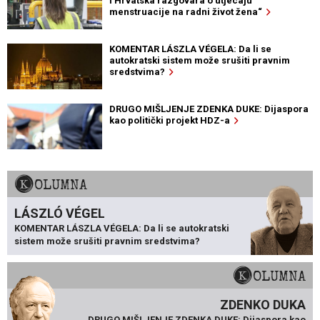
i Hrvatska razgovara o utjecaju
menstruacije na radni život žena“
KOMENTAR LÁSZLA VÉGELA: Da li se
autokratski sistem može srušiti pravnim
sredstvima?
DRUGO MIŠLJENJE ZDENKA DUKE: Dijaspora
kao politički projekt HDZ-a
KOLUMNA
LÁSZLÓ VÉGEL
KOMENTAR LÁSZLA VÉGELA: Da li se autokratski
sistem može srušiti pravnim sredstvima?
KOLUMNA
ZDENKO DUKA
DRUGO MIŠLJENJE ZDENKA DUKE: Dijaspora kao