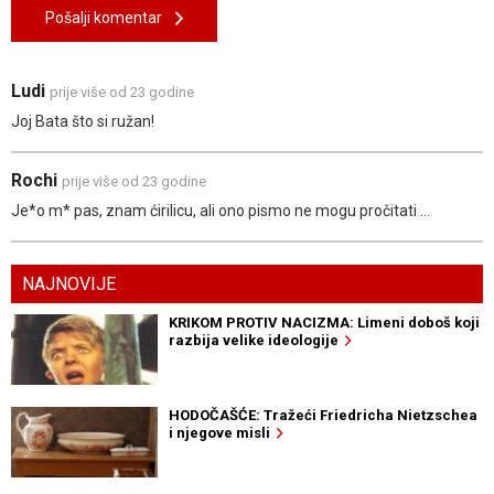
Pošalji komentar
Ludi
prije više od 23 godine
Joj Bata što si ružan!
Rochi
prije više od 23 godine
Je*o m* pas, znam ćirilicu, ali ono pismo ne mogu pročitati ...
NAJNOVIJE
KRIKOM PROTIV NACIZMA: Limeni doboš koji
razbija velike ideologije
HODOČAŠĆE: Tražeći Friedricha Nietzschea
i njegove misli