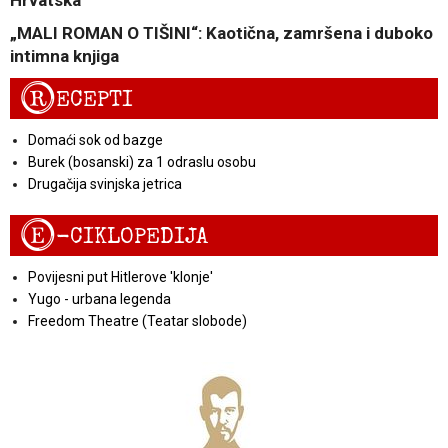
Hrvatska
„MALI ROMAN O TIŠINI“: Kaotična, zamršena i duboko
intimna knjiga
R
ECEPTI
Domaći sok od bazge
Burek (bosanski) za 1 odraslu osobu
Drugačija svinjska jetrica
E
-CIKLOPEDIJA
Povijesni put Hitlerove 'klonje'
Yugo - urbana legenda
Freedom Theatre (Teatar slobode)