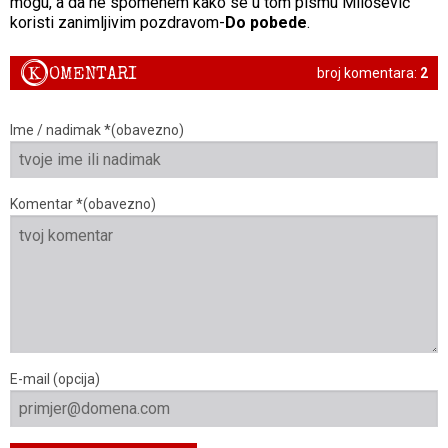
mogu, a da ne spomenem kako se u tom pismu Milošević
koristi zanimljivim pozdravom-
Do pobede
.
K
OMENTARI
broj komentara:
2
Ime / nadimak *(obavezno)
Komentar *(obavezno)
E-mail (opcija)