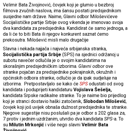
Velimir Bata Živojinović, čovjek koji je glumio u bezbroj
filmova zvučnih naslova, ima šansu postati predsjednikom
susjedne nam države. Naime, Glavni odbor Miloševićeve
Socijalističke partije Srbije ovog vikenda je imenovao svoja
dva kandidata za predsjednika. Kandidirat će samo jednoga, a
da li će to biti Bata ili njegov konkurent saznat ćemo
prekosutra. Milošević misli malo drugačije
Slavna i nekada najjača i najveća srbijanska stranka,
Socijalistička partija Srbije
(SPS) na sjednici održanoj u
subotu navečer odlučila je o svojim kandidatima na
skorašnjim predsjedničkim izborima.
Glavni odbor
ove
stranke pojačan za predsjednike pokrajinskih, okružnih i
općinskih odbora stranke, odlučio je da ipak sudjeluje na
izborima. Pretpostavljalo se kako će
SPS
odustati od svog
kandidata i poduprijeti kandidaturu
Vojislava Šešelja,
kandidata Srpske radikalne stranke. To je naime bio prijedlog
koji je stranci dostavio haški zatočenik,
Slobodan Milošević
,
čovjek koji još uvijek obnaša dužnost predsjednika te stranke.
Njegove sugestije nisu poslušali pa je odbor s 202 glasa za,
7 protiv i jednim uzdržanim, utvrdio dva kandidata
SPS
-a. To
su
Milutin Mrkonjić
i više nego slavni
Velimir Bata
Živojinović
.