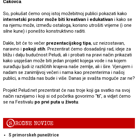
Čakovca
.
So, pokušat ćemo onoj istoj možebitnoj publici pokazati kako
internetski prostor može biti kreativan i edukativan
i kako se
na njemu može, između ostaloga, korisno utrošiti vrijeme (i one
silne kune) i ponešto konstruktivno raditi.
Dakle, bit će to večer
prezentacijskog tipa
, uz neizostavan,
naravno i
pokoji stih
. Prezentirat ćemo dosadašnji rad, ideje za
bližu i dalju budućnost Peludi, ali i probati na pravi način prikazati
kako uspješan može biti jedan projekt kojega vode i na kojem
surađuju ljudi iz različitih krajeva naše zemlje, ali i šire. Vjerujem i
nadam se zanimljivoj večeri i nama kao prezenterima i našoj
publici, a možda nas bude i više. Danas je svašta moguće zar ne?
Projekt Pelud.net prezentirat će nas troje koji ga svatko na svoj
način razvijamo i koji si od početka govorimo "
ti
", a vidjet ćemo
se na Festivalu
po prvi puta u životu
.
S
RODNE NOVICE
S primorskeh puneštrice