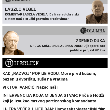
LÁSZLÓ VÉGEL
KOMENTAR LÁSZLA VÉGELA: Da li se autokratski
sistem može srušiti pravnim sredstvima?
KOLUMNA
ZDENKO DUKA
DRUGO MIŠLJENJE ZDENKA DUKE: Dijaspora kao
politički projekt HDZ-a
H
IPERLINK
KAD „RAZVOJ“ POPIJE VODU: More pred kućom,
bazen u dvorištu, suša na vratima
VIKTOR IVANČIĆ: Nazad naši
INTERVENCIJA KOJA MIJENJA STVAR: Priča o Hodži
koji je izvukao mrtvog partizanskog komandanta
LIJEPA VEČER, LIJEP DAN: Homoseksploatacijski film