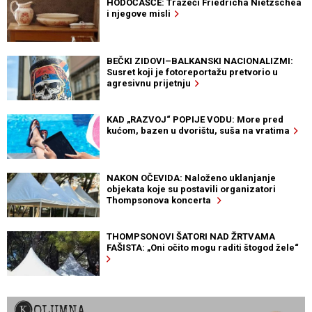
HODOČAŠĆE: Tražeći Friedricha Nietzschea
i njegove misli
BEČKI ZIDOVI–BALKANSKI NACIONALIZMI:
Susret koji je fotoreportažu pretvorio u
agresivnu prijetnju
KAD „RAZVOJ“ POPIJE VODU: More pred
kućom, bazen u dvorištu, suša na vratima
NAKON OČEVIDA: Naloženo uklanjanje
objekata koje su postavili organizatori
Thompsonova koncerta
THOMPSONOVI ŠATORI NAD ŽRTVAMA
FAŠISTA: „Oni očito mogu raditi štogod žele“
KOLUMNA