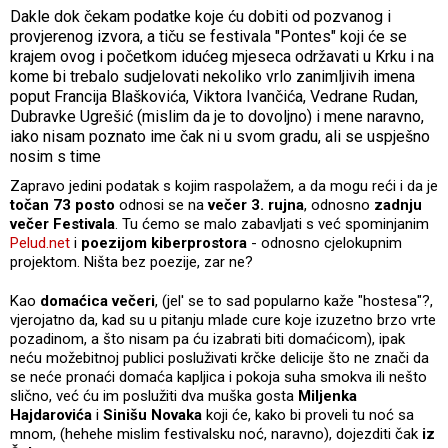
Dakle dok čekam podatke koje ću dobiti od pozvanog i
provjerenog izvora, a tiču se festivala "Pontes" koji će se
krajem ovog i početkom idućeg mjeseca održavati u Krku i na
kome bi trebalo sudjelovati nekoliko vrlo zanimljivih imena
poput Francija Blaškovića, Viktora Ivančića, Vedrane Rudan,
Dubravke Ugrešić (mislim da je to dovoljno) i mene naravno,
iako nisam poznato ime čak ni u svom gradu, ali se uspješno
nosim s time
Zapravo jedini podatak s kojim raspolažem, a da mogu reći i da je
točan 73 posto
odnosi se na
večer 3. rujna
, odnosno
zadnju
večer Festivala
. Tu ćemo se malo zabavljati s već spominjanim
Pelud.net
i
poezijom kiberprostora
- odnosno cjelokupnim
projektom. Ništa bez poezije, zar ne?
Kao
domaćica večeri
, (jel' se to sad popularno kaže "hostesa"?,
vjerojatno da, kad su u pitanju mlade cure koje izuzetno brzo vrte
pozadinom, a što nisam pa ću izabrati biti domaćicom), ipak
neću možebitnoj publici posluživati krčke delicije što ne znači da
se neće pronaći domaća kapljica i pokoja suha smokva ili nešto
slično, već ću im poslužiti dva muška gosta
Miljenka
Hajdarovića
i
Sinišu Novaka
koji će, kako bi proveli tu noć sa
mnom, (hehehe mislim festivalsku noć, naravno), dojezditi čak
iz