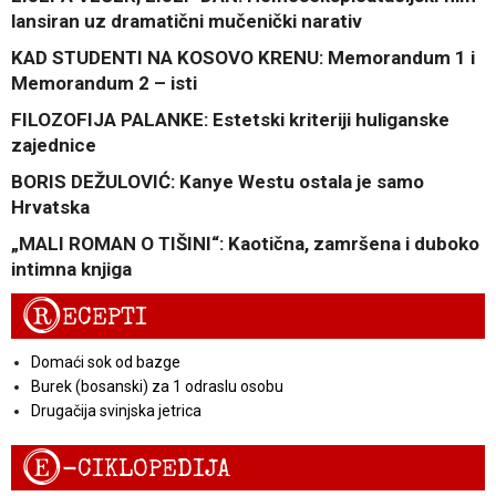
lansiran uz dramatični mučenički narativ
KAD STUDENTI NA KOSOVO KRENU: Memorandum 1 i
Memorandum 2 – isti
FILOZOFIJA PALANKE: Estetski kriteriji huliganske
zajednice
BORIS DEŽULOVIĆ: Kanye Westu ostala je samo
Hrvatska
„MALI ROMAN O TIŠINI“: Kaotična, zamršena i duboko
intimna knjiga
R
ECEPTI
Domaći sok od bazge
Burek (bosanski) za 1 odraslu osobu
Drugačija svinjska jetrica
E
-CIKLOPEDIJA