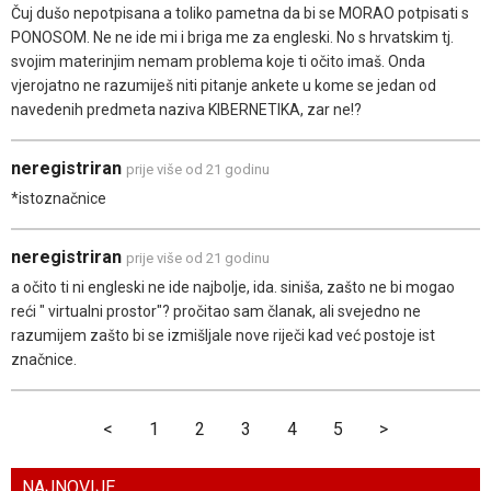
Čuj dušo nepotpisana a toliko pametna da bi se MORAO potpisati s
PONOSOM. Ne ne ide mi i briga me za engleski. No s hrvatskim tj.
svojim materinjim nemam problema koje ti očito imaš. Onda
vjerojatno ne razumiješ niti pitanje ankete u kome se jedan od
navedenih predmeta naziva KIBERNETIKA, zar ne!?
neregistriran
prije više od 21 godinu
*istoznačnice
neregistriran
prije više od 21 godinu
a očito ti ni engleski ne ide najbolje, ida. siniša, zašto ne bi mogao
reći " virtualni prostor"? pročitao sam članak, ali svejedno ne
razumijem zašto bi se izmišljale nove riječi kad već postoje ist
značnice.
<
1
2
3
4
5
>
NAJNOVIJE