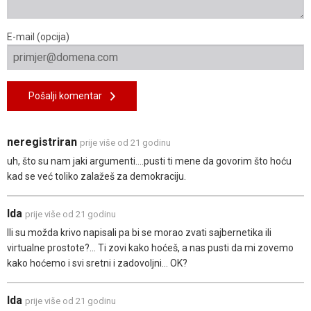
E-mail (opcija)
Pošalji komentar
neregistriran
prije više od 21 godinu
uh, što su nam jaki argumenti....pusti ti mene da govorim što hoću
kad se već toliko zalažeš za demokraciju.
Ida
prije više od 21 godinu
Ili su možda krivo napisali pa bi se morao zvati sajbernetika ili
virtualne prostote?... Ti zovi kako hoćeš, a nas pusti da mi zovemo
kako hoćemo i svi sretni i zadovoljni... OK?
Ida
prije više od 21 godinu