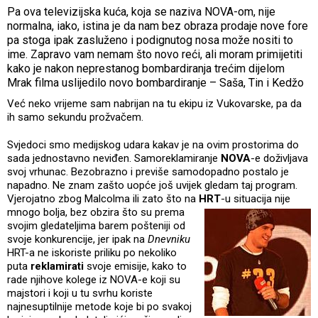
Pa ova televizijska kuća, koja se naziva NOVA-om, nije
normalna, iako, istina je da nam bez obraza prodaje nove fore
pa stoga ipak zasluženo i podignutog nosa može nositi to
ime. Zapravo vam nemam što novo reći, ali moram primijetiti
kako je nakon neprestanog bombardiranja trećim dijelom
Mrak filma uslijedilo novo bombardiranje – Saša, Tin i Kedžo
Već neko vrijeme sam nabrijan na tu ekipu iz Vukovarske, pa da
ih samo sekundu prožvačem.
Svjedoci smo medijskog udara kakav je na ovim prostorima do
sada jednostavno neviđen. Samoreklamiranje
NOVA
-e doživljava
svoj vrhunac. Bezobrazno i previše samodopadno postalo je
napadno. Ne znam zašto uopće još uvijek gledam taj program.
Vjerojatno zbog Malcolma ili zato što na
HRT
-u situacija nije
mnogo bolja, bez obzira što su prema
svojim gledateljima barem pošteniji od
svoje konkurencije, jer ipak na
Dnevniku
HRT-a ne iskoriste priliku po nekoliko
puta
reklamirati
svoje emisije, kako to
rade njihove kolege iz NOVA-e koji su
majstori i koji u tu svrhu koriste
najnesuptilnije metode koje bi po svakoj