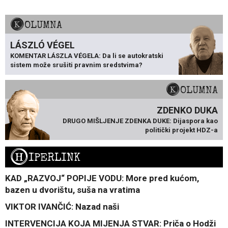
KOLUMNA
LÁSZLÓ VÉGEL
KOMENTAR LÁSZLA VÉGELA: Da li se autokratski
sistem može srušiti pravnim sredstvima?
KOLUMNA
ZDENKO DUKA
DRUGO MIŠLJENJE ZDENKA DUKE: Dijaspora kao
politički projekt HDZ-a
H
IPERLINK
KAD „RAZVOJ“ POPIJE VODU: More pred kućom,
bazen u dvorištu, suša na vratima
VIKTOR IVANČIĆ: Nazad naši
INTERVENCIJA KOJA MIJENJA STVAR: Priča o Hodži