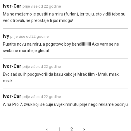
Ivor-Car
prije više od 22 godine
Ma ne možemo je pustiti na miru (furlan), jer truju, eto vidiš tebe su
već otrovali, ne preostaje ti još mnogo!
ivy
prije više od 22 godine
Pustite novu na miru, a pogotovo boy bend!!!!!!!!!!! Ako vam se ne
sviđa ne morate je gledat.
Ivor-Car
prije više od 22 godine
Evo sad su ih podgovorili da kažu kako je Mrak film - Mrak, mrak,
mrak ...
Ivor-Car
prije više od 22 godine
A na Pro 7, zvuk koji se čuje uvijek minutu prije nego reklame počinju
...
<
1
2
>