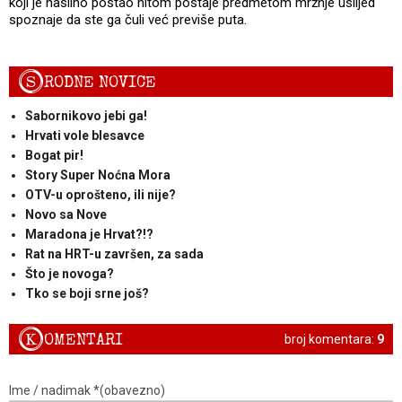
koji je nasilno postao hitom postaje predmetom mržnje uslijed
spoznaje da ste ga čuli već previše puta.
S
RODNE NOVICE
Sabornikovo jebi ga!
Hrvati vole blesavce
Bogat pir!
Story Super Noćna Mora
OTV-u oprošteno, ili nije?
Novo sa Nove
Maradona je Hrvat?!?
Rat na HRT-u završen, za sada
Što je novoga?
Tko se boji srne još?
K
OMENTARI
broj komentara:
9
Ime / nadimak *(obavezno)