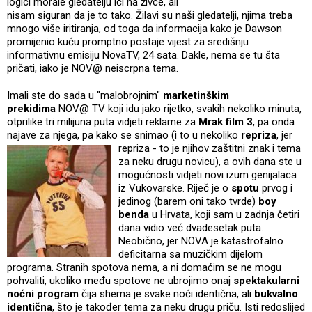
logici morale gledatelju ići na živce, ali
nisam siguran da je to tako. Žilavi su naši gledatelji, njima treba
mnogo više iritiranja, od toga da informacija kako je Dawson
promijenio kuću promptno postaje vijest za središnju
informativnu emisiju NovaTV, 24 sata. Dakle, nema se tu šta
pričati, iako je NOV@ neiscrpna tema.
Imali ste do sada u "malobrojnim"
marketinškim
prekidima
NOV@ TV
koji idu jako rijetko, svakih nekoliko minuta,
otprilike tri milijuna puta vidjeti reklame za
Mrak film 3
, pa onda
najave za njega, pa kako se snimao (i to u nekoliko
repriza
, jer
repriza - to je njihov zaštitni znak i tema
za neku drugu novicu), a ovih dana ste u
mogućnosti vidjeti novi izum genijalaca
iz Vukovarske. Riječ je o
spotu
prvog i
jedinog (barem oni tako tvrde)
boy
benda
u Hrvata, koji sam u zadnja četiri
dana vidio već dvadesetak puta.
Neobično, jer NOVA je katastrofalno
deficitarna sa muzičkim dijelom
programa. Stranih spotova nema, a ni domaćim se ne mogu
pohvaliti, ukoliko među spotove ne ubrojimo onaj
spektakularni
noćni program
čija shema je svake noći identična, ali
bukvalno
identična
, što je također tema za neku drugu priču. Isti redoslijed