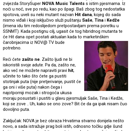
zvijezda StorySuper
NOVA Music Talents
s istim pjesmama. Iz
noći u noć, sve po redu, kao po špagi. Baš zbog tog nedostatka
spotova, uveli su neki mutant nazvan
Hit dana
, kojeg do sada
nismo viđali i koji isključivo služi puštanju
Saše
,
Tina
i
Kedže
(imena idu tim redoslijedom pretpostavljam prema poretku u
SSNMT). Kada postignu cilj, ugasit će tog hibridnog mutanta te
će Hit dana opet postati aktualan kada to
marketinškim
čarobnjacima iz NOV@ TV bude
potrebno.
Reći ćete
zašto ne
. Zašto ljudi ne bi
iskoristili svoje adute. Pa da, zašto ne,
ako već ne možete napraviti pravi
hit
,
učinite to tako što ćete ga pustiti
stotinjak puta (nije pretjerivanje, pustit će
ga oni i više puta) nakon čega i
najotporniji mozak i strogoća ukusa
moraju posustati i pustiti u glavu pjesmuljak Saše, Tina i Kedže,
koji se zove .. Uh, kako se ono zove? Bit će da ga ipak nisam čuo
dovoljno puta.
Zaključak: NOVA je bez obraza Hrvatima stvarno donijela nešto
novo, a sada istražuje prag boli istih, odnosno točku gdje šund