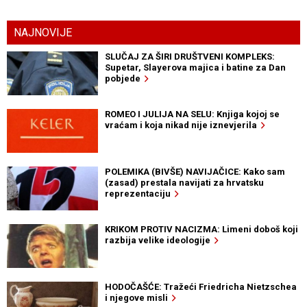
NAJNOVIJE
SLUČAJ ZA ŠIRI DRUŠTVENI KOMPLEKS:
Supetar, Slayerova majica i batine za Dan
pobjede
ROMEO I JULIJA NA SELU: Knjiga kojoj se
vraćam i koja nikad nije iznevjerila
POLEMIKA (BIVŠE) NAVIJAČICE: Kako sam
(zasad) prestala navijati za hrvatsku
reprezentaciju
KRIKOM PROTIV NACIZMA: Limeni doboš koji
razbija velike ideologije
HODOČAŠĆE: Tražeći Friedricha Nietzschea
i njegove misli