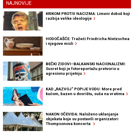
NAJNOVIJE
KRIKOM PROTIV NACIZMA: Limeni doboš koji
razbija velike ideologije
HODOČAŠĆE: Tražeći Friedricha Nietzschea
i njegove misli
BEČKI ZIDOVI–BALKANSKI NACIONALIZMI:
Susret koji je fotoreportažu pretvorio u
agresivnu prijetnju
KAD „RAZVOJ“ POPIJE VODU: More pred
kućom, bazen u dvorištu, suša na vratima
NAKON OČEVIDA: Naloženo uklanjanje
objekata koje su postavili organizatori
Thompsonova koncerta