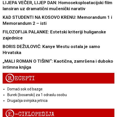
LIJEPA VEČER, LIJEP DAN: Homoseksploatacijski film
lansiran uz dramatični mučenički narativ
KAD STUDENTI NA KOSOVO KRENU: Memorandum 1 i
Memorandum 2 – isti
FILOZOFIJA PALANKE: Estetski kriteriji huliganske
zajednice
BORIS DEŽULOVIĆ: Kanye Westu ostala je samo
Hrvatska
„MALI ROMAN O TIŠINI“: Kaotična, zamršena i duboko
intimna knjiga
R
ECEPTI
Domaći sok od bazge
Burek (bosanski) za 1 odraslu osobu
Drugačija svinjska jetrica
E
-CIKLOPEDIJA