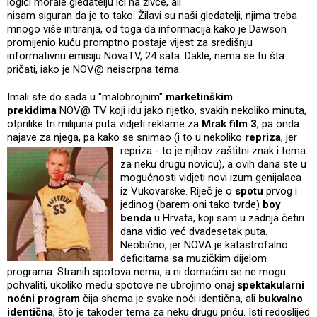
logici morale gledatelju ići na živce, ali
nisam siguran da je to tako. Žilavi su naši gledatelji, njima treba
mnogo više iritiranja, od toga da informacija kako je Dawson
promijenio kuću promptno postaje vijest za središnju
informativnu emisiju NovaTV, 24 sata. Dakle, nema se tu šta
pričati, iako je NOV@ neiscrpna tema.
Imali ste do sada u "malobrojnim"
marketinškim
prekidima
NOV@ TV
koji idu jako rijetko, svakih nekoliko minuta,
otprilike tri milijuna puta vidjeti reklame za
Mrak film 3
, pa onda
najave za njega, pa kako se snimao (i to u nekoliko
repriza
, jer
repriza - to je njihov zaštitni znak i tema
za neku drugu novicu), a ovih dana ste u
mogućnosti vidjeti novi izum genijalaca
iz Vukovarske. Riječ je o
spotu
prvog i
jedinog (barem oni tako tvrde)
boy
benda
u Hrvata, koji sam u zadnja četiri
dana vidio već dvadesetak puta.
Neobično, jer NOVA je katastrofalno
deficitarna sa muzičkim dijelom
programa. Stranih spotova nema, a ni domaćim se ne mogu
pohvaliti, ukoliko među spotove ne ubrojimo onaj
spektakularni
noćni program
čija shema je svake noći identična, ali
bukvalno
identična
, što je također tema za neku drugu priču. Isti redoslijed