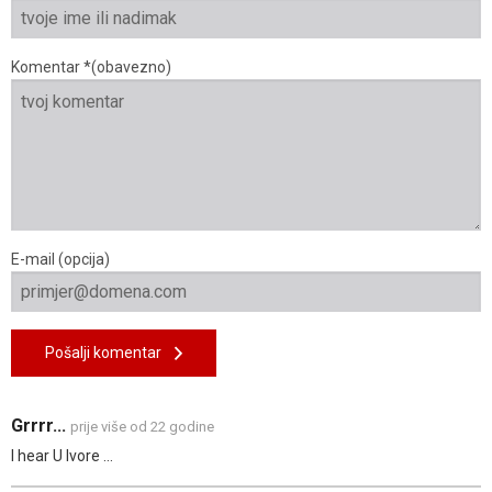
Komentar *(obavezno)
E-mail (opcija)
Pošalji komentar
Grrrr...
prije više od 22 godine
I hear U Ivore ...