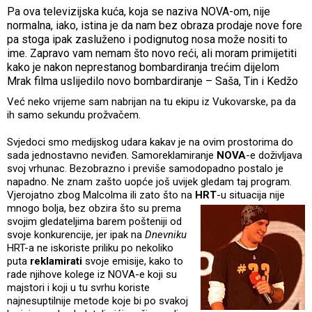
Pa ova televizijska kuća, koja se naziva NOVA-om, nije
normalna, iako, istina je da nam bez obraza prodaje nove fore
pa stoga ipak zasluženo i podignutog nosa može nositi to
ime. Zapravo vam nemam što novo reći, ali moram primijetiti
kako je nakon neprestanog bombardiranja trećim dijelom
Mrak filma uslijedilo novo bombardiranje – Saša, Tin i Kedžo
Već neko vrijeme sam nabrijan na tu ekipu iz Vukovarske, pa da
ih samo sekundu prožvačem.
Svjedoci smo medijskog udara kakav je na ovim prostorima do
sada jednostavno neviđen. Samoreklamiranje
NOVA
-e doživljava
svoj vrhunac. Bezobrazno i previše samodopadno postalo je
napadno. Ne znam zašto uopće još uvijek gledam taj program.
Vjerojatno zbog Malcolma ili zato što na
HRT
-u situacija nije
mnogo bolja, bez obzira što su prema
svojim gledateljima barem pošteniji od
svoje konkurencije, jer ipak na
Dnevniku
HRT-a ne iskoriste priliku po nekoliko
puta
reklamirati
svoje emisije, kako to
rade njihove kolege iz NOVA-e koji su
majstori i koji u tu svrhu koriste
najnesuptilnije metode koje bi po svakoj