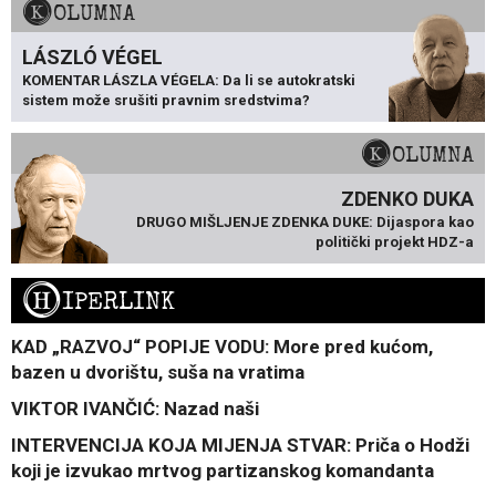
KOLUMNA
LÁSZLÓ VÉGEL
KOMENTAR LÁSZLA VÉGELA: Da li se autokratski
sistem može srušiti pravnim sredstvima?
KOLUMNA
ZDENKO DUKA
DRUGO MIŠLJENJE ZDENKA DUKE: Dijaspora kao
politički projekt HDZ-a
H
IPERLINK
KAD „RAZVOJ“ POPIJE VODU: More pred kućom,
bazen u dvorištu, suša na vratima
VIKTOR IVANČIĆ: Nazad naši
INTERVENCIJA KOJA MIJENJA STVAR: Priča o Hodži
koji je izvukao mrtvog partizanskog komandanta