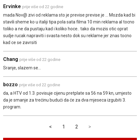
Ervinke
prije više od 22 godine
mada Nov@ zivi od reklama sto je previse previse je ... Mozda kad bi
stavili sheme ko u italiji tipa pola sata filma 10 min reklama al tocno
toliko a ne da pustaju kad i koliko hoce.. tako da mozis otic oprat
sudje rucak napraviti i svasta nesto dok su reklame jer znas tocno
kad ce se zavrsiti
Chang
prije više od 22 godine
Sranje, slazem se...
bozzo
prije više od 22 godine
da, a HTV od 1.3. povisuje cijenu pretplate sa 56 na 59 kn, umjesto
da je smanje za trećinu budući da će za dva mjeseca izgubiti 3.
program.
<
1
2
>