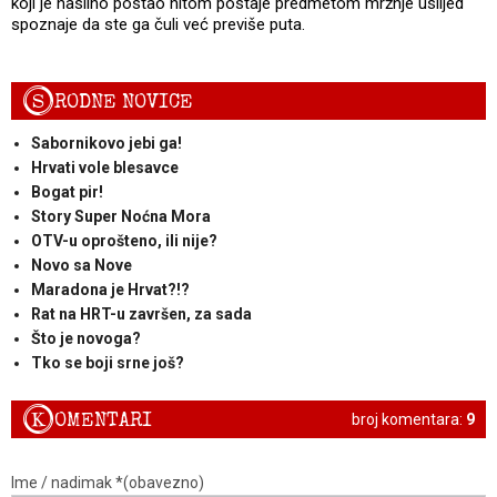
koji je nasilno postao hitom postaje predmetom mržnje uslijed
spoznaje da ste ga čuli već previše puta.
S
RODNE NOVICE
Sabornikovo jebi ga!
Hrvati vole blesavce
Bogat pir!
Story Super Noćna Mora
OTV-u oprošteno, ili nije?
Novo sa Nove
Maradona je Hrvat?!?
Rat na HRT-u završen, za sada
Što je novoga?
Tko se boji srne još?
K
OMENTARI
broj komentara:
9
Ime / nadimak *(obavezno)