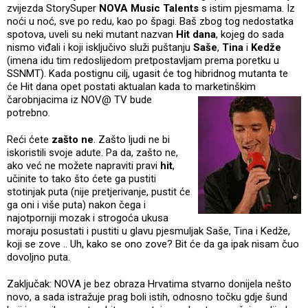
zvijezda StorySuper
NOVA Music Talents
s istim pjesmama. Iz
noći u noć, sve po redu, kao po špagi. Baš zbog tog nedostatka
spotova, uveli su neki mutant nazvan
Hit dana
, kojeg do sada
nismo viđali i koji isključivo služi puštanju
Saše
,
Tina
i
Kedže
(imena idu tim redoslijedom pretpostavljam prema poretku u
SSNMT). Kada postignu cilj, ugasit će tog hibridnog mutanta te
će Hit dana opet postati aktualan kada to
marketinškim
čarobnjacima iz NOV@ TV bude
potrebno.
Reći ćete
zašto ne
. Zašto ljudi ne bi
iskoristili svoje adute. Pa da, zašto ne,
ako već ne možete napraviti pravi
hit
,
učinite to tako što ćete ga pustiti
stotinjak puta (nije pretjerivanje, pustit će
ga oni i više puta) nakon čega i
najotporniji mozak i strogoća ukusa
moraju posustati i pustiti u glavu pjesmuljak Saše, Tina i Kedže,
koji se zove .. Uh, kako se ono zove? Bit će da ga ipak nisam čuo
dovoljno puta.
Zaključak: NOVA je bez obraza Hrvatima stvarno donijela nešto
novo, a sada istražuje prag boli istih, odnosno točku gdje šund