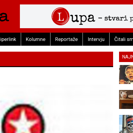
iperlink
Kolumne
Reportaže
Intervju
Čitali s
NAJ