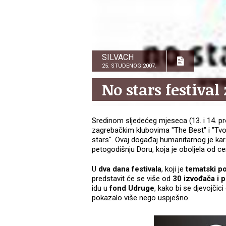
SILVACH
25. STUDENOG 2007.
No stars festival
Sredinom sljedećeg mjeseca (13. i 14. pro
zagrebačkim klubovima "The Best" i "Tvor
stars". Ovaj događaj humanitarnog je kar
petogodišnju Doru, koja je oboljela od cere
U
dva dana festivala
, koji je
tematski po
predstavit će se više od
30 izvođača i 
idu u
fond Udruge
, kako bi se djevojči
pokazalo više nego uspješno.