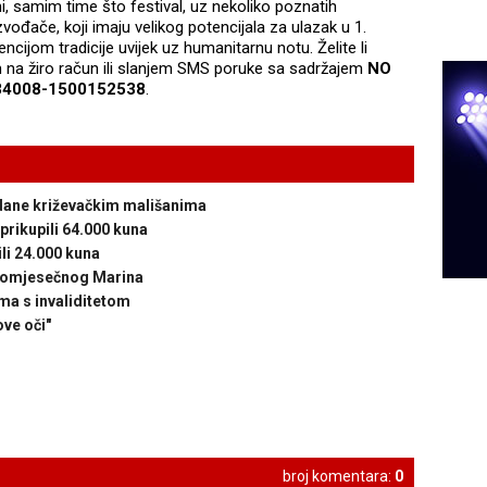
i, samim time što festival, uz nekoliko poznatih
zvođače, koji imaju velikog potencijala za ulazak u 1.
ncijom tradicije uvijek uz humanitarnu notu. Želite li
m na žiro račun ili slanjem SMS poruke sa sadržajem
NO
84008-1500152538
.
agdane križevačkim mališanima
 prikupili 64.000 kuna
li 24.000 kuna
estomjesečnog Marina
ma s invaliditetom
ve oči"
broj komentara:
0