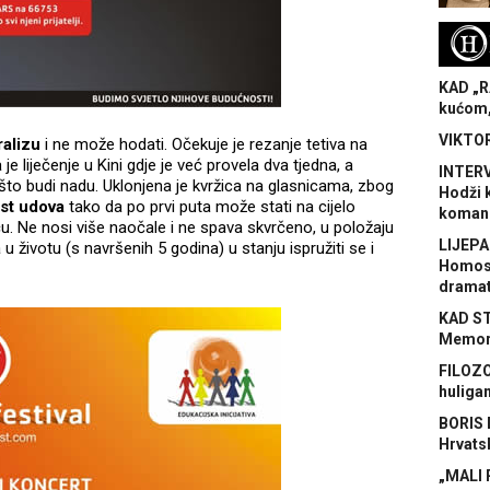
H
KAD „R
kućom,
VIKTOR
ralizu
i ne može hodati. Očekuje je rezanje tetiva na
 liječenje u Kini gdje je već provela dva tjedna, a
INTERV
to budi nadu. Uklonjena je kvržica na glasnicama, zbog
Hodži 
st udova
tako da po prvi puta može stati na cijelo
koman
ću. Ne nosi više naočale i ne spava skvrčeno, u položaju
LIJEPA
u životu (s navršenih 5 godina) u stanju ispružiti se i
Homose
dramat
KAD S
Memora
FILOZO
huliga
BORIS 
Hrvats
„MALI 