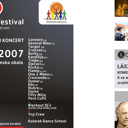
LÁS
KOME
li se
sruši