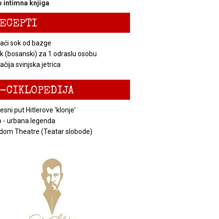
 intimna knjiga
ECEPTI
ći sok od bazge
k (bosanski) za 1 odraslu osobu
čija svinjska jetrica
-CIKLOPEDIJA
esni put Hitlerove 'klonje'
 - urbana legenda
dom Theatre (Teatar slobode)