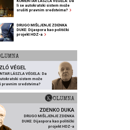
KOMENTAR LÁSZLA VÉGELA: Da
li se autokratski sistem može
srušiti pravnim sredstvima?
DRUGO MIŠLJENJE ZDENKA
DUKE: Dijaspora kao politički
projekt HDZ-a
KOLUMNA
ZLÓ VÉGEL
NTAR LÁSZLA VÉGELA: Da
 autokratski sistem može
ti pravnim sredstvima?
KOLUMNA
ZDENKO DUKA
DRUGO MIŠLJENJE ZDENKA
DUKE: Dijaspora kao politički
projekt HDZ-a