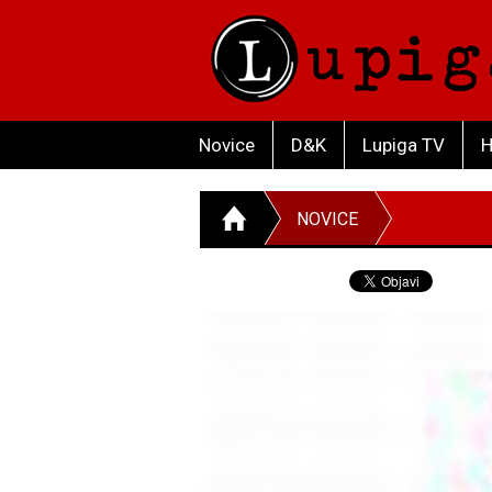
Novice
D&K
Lupiga TV
H
NOVICE