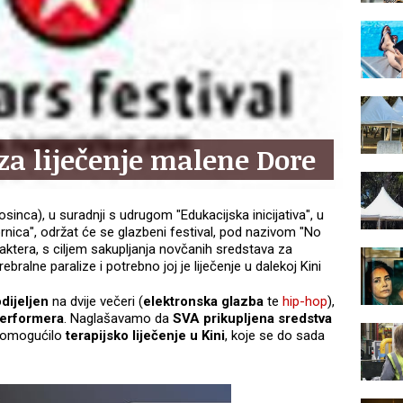
 za liječenje malene Dore
sinca), u suradnji s udrugom "Edukacijska inicijativa", u
nica", održat će se glazbeni festival, pod nazivom "No
aktera, s ciljem sakupljanja novčanih sredstava za
bralne paralize i potrebno joj je liječenje u dalekoj Kini
dijeljen
na dvije večeri (
elektronska glazba
te
hip-hop
),
performera
. Naglašavamo da
SVA prikupljena sredstva
ci omogućilo
terapijsko liječenje u Kini
, koje se do sada