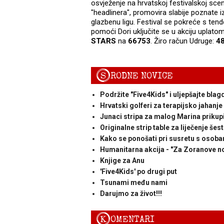
osvježenje na hrvatskoj festivalskoj scen
"headlinera", promovira slabije poznate i
glazbenu ligu. Festival se pokreće s tende
pomoći Dori uključite se u akciju uplato
STARS
na
66753
. Žiro račun Udruge:
4
S
RODNE NOVICE
Podržite "Five4Kids" i uljepšajte bl
Hrvatski golferi za terapijsko jahanje
Junaci stripa za malog Marina prikupi
Originalne strip table za liječenje š
Kako se ponošati pri susretu s osoba
Humanitarna akcija - "Za Zoranove no
Knjige za Anu
'Five4Kids' po drugi put
Tsunami među nami
Darujmo za život!!!
K
OMENTARI