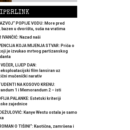
IPERLINK
AZVOJ“ POPIJE VODU: More pred
 bazen u dvorištu, suša na vratima
 IVANČIĆ: Nazad naši
ENCIJA KOJA MIJENJA STVAR: Priča o
koji je izvukao mrtvog partizanskog
danta
 VEČER, LIJEP DAN:
ksploatacijski film lansiran uz
ični mučenički narativ
TUDENTI NA KOSOVO KRENU:
ndum 1 i Memorandum 2 – isti
FIJA PALANKE: Estetski kriteriji
nske zajednice
DEŽULOVIĆ: Kanye Westu ostala je samo
ka
ROMAN O TIŠINI“: Kaotična, zamršena i