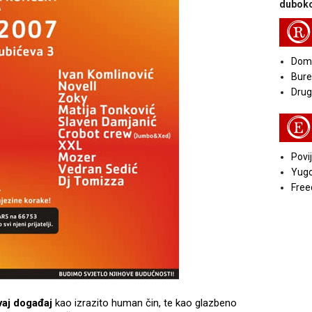
duboko
R
Doma
Bure
Druga
E
Povij
Yugo
Free
vaj događaj
kao izrazito human čin, te kao glazbeno