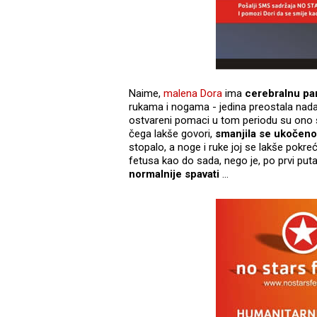
Naime,
malena Dora
ima
cerebralnu pa
rukama i nogama - jedina preostala nada je
ostvareni pomaci u tom periodu su ono š
čega lakše govori,
smanjila se ukočeno
stopalo, a noge i ruke joj se lakše pokre
fetusa kao do sada, nego je, po prvi puta 
normalnije spavati
...