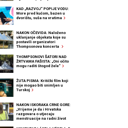
KAD „RAZVOJ“ POPIJE VODU:
More pred kućom, bazen u
dvorištu, suša na vratima
NAKON OČEVIDA: Naloženo
uklanjanje objekata koje su
postavili organizatori
Thompsonova koncerta
THOMPSONOVI ŠATORI NAD
ŽRTVAMA FAŠISTA: „Oni očito
mogu raditi štogod žele“
ŽUTA PISMA: Kritički film koji
nije mogao biti snimljen u
Turskoj
NAKON ISKORAKA CRNE GORE:
„Vrijeme je da i Hrvatska
razgovara o utjecaju
menstruacije na radni život
žena“