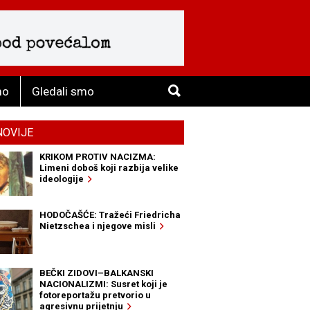
mo
Gledali smo
NOVIJE
KRIKOM PROTIV NACIZMA:
Limeni doboš koji razbija velike
ideologije
HODOČAŠĆE: Tražeći Friedricha
Nietzschea i njegove misli
BEČKI ZIDOVI–BALKANSKI
NACIONALIZMI: Susret koji je
fotoreportažu pretvorio u
agresivnu prijetnju