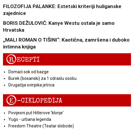
FILOZOFIJA PALANKE: Estetski kriteriji huliganske
zajednice
BORIS DEŽULOVIĆ: Kanye Westu ostala je samo
Hrvatska
„MALI ROMAN O TIŠINI“: Kaotična, zamršena i duboko
intimna knjiga
R
ECEPTI
Domaći sok od bazge
Burek (bosanski) za 1 odraslu osobu
Drugačija svinjska jetrica
E
-CIKLOPEDIJA
Povijesni put Hitlerove 'klonje'
Yugo - urbana legenda
Freedom Theatre (Teatar slobode)