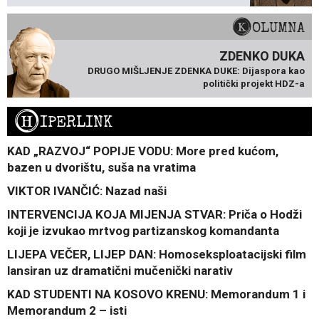
KOLUMNA
ZDENKO DUKA
DRUGO MIŠLJENJE ZDENKA DUKE: Dijaspora kao
politički projekt HDZ-a
H
IPERLINK
KAD „RAZVOJ“ POPIJE VODU: More pred kućom,
bazen u dvorištu, suša na vratima
VIKTOR IVANČIĆ: Nazad naši
INTERVENCIJA KOJA MIJENJA STVAR: Priča o Hodži
koji je izvukao mrtvog partizanskog komandanta
LIJEPA VEČER, LIJEP DAN: Homoseksploatacijski film
lansiran uz dramatični mučenički narativ
KAD STUDENTI NA KOSOVO KRENU: Memorandum 1 i
Memorandum 2 – isti