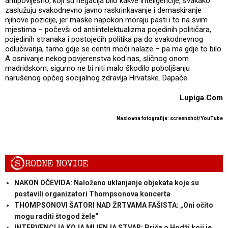
antipovijesno, koji su negacija bilo kakve inteligencije, svakako
zaslužuju svakodnevno javno raskrinkavanje i demaskiranje
njihove pozicije, jer maske napokon moraju pasti i to na svim
mjestima – počevši od antiintelektualizma pojedinih političara,
pojedinih stranaka i postojećih politika pa do svakodnevnog
odlučivanja, tamo gdje se centri moći nalaze – pa ma gdje to bilo.
A osnivanje nekog povjerenstva kod nas, sličnog onom
madridskom, sigurno ne bi niti malo škodilo poboljšanju
narušenog općeg socijalnog zdravlja Hrvatske. Dapače.
Lupiga.Com
Naslovna fotografija: screenshot/YouTube
S
RODNE NOVICE
NAKON OČEVIDA: Naloženo uklanjanje objekata koje su
postavili organizatori Thompsonova koncerta
THOMPSONOVI ŠATORI NAD ŽRTVAMA FAŠISTA: „Oni očito
mogu raditi štogod žele“
INTERVENCIJA KOJA MIJENJA STVAR: Priča o Hodži koji je