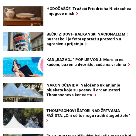
HODOČAŠĆE: Tražeći Friedricha Nietzschea
i njegove misli
BEČKI ZIDOVI–BALKANSKI NACIONALIZMI:
Susret koji je fotoreportažu pretvorio u
agresivnu prijetnju
KAD „RAZVOJ“ POPIJE VODU: More pred
kućom, bazen u dvorištu, suša na vratima
NAKON OČEVIDA: Naloženo uklanjanje
objekata koje su postavili organizatori
Thompsonova koncerta
THOMPSONOVI ŠATORI NAD ŽRTVAMA
FAŠISTA: „Oni očito mogu raditi štogod žele“