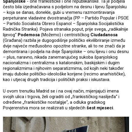
Španjolske
- one frankističke i one republikanske. Ta je podjela
često bila izjednačavana s podjelom na desnu i lijevu Španjolsku
– koja se danas, donekle, gubi u vremenu razmontiravanja
perpetuirane vladavine dvostranačja (PP – Partido Popular i PSOE
– Partido Socialista Obrero Espanol – Španjolska Socijalistička
Radnička Stranka). Pojava stranaka poput, prije svega, „radikalnije
lijevog“
Podemosa
(Možemo) i centrističkog
Ciudadanosa
(Građana) razbila je dugogodišnje političko ekvilibriranje između
dvije najveće međusobno opozitne stranke, ali to ne znači da je
demontirana i podjela na dvije Španjolske – onu lijevu i onu desnu
– plus, naravno, nikada zanemarujućeg sukoba španjolskog
nacionalizma i centralizma s katalonskim, baskijskim i dugim
regionalizmima i njihovim separatizmima, od kojih neki također
imaju duboke političko-ideološke korijene (recimo anarhističke),
kao i utjecaj drugih tradicija i političkih praksi i iskustava.
U ovom trenutku Madrid se i na ovaj način, mijenjajući imena
svojih ulica i trgova, želi ograditi od „frankističkog naslijeđa“ i
određene „frankističke nostalgije“, a odluka gradskog
Povjerenstva mora se realizirati u sljedećih
šest mjeseci
.