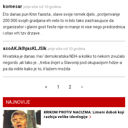
komesar
prije više od 10 godina
Eto danas pun Knin fasista , slave svoje remek djelo , protjerivanje
200 000 svojih gradjana eh nebi to ni bilo tako zastrasujuce da
organizator i glavni gost feste nije ni manje ni vise nego predcednica
i citav vrh tzv drzave .
asoAKJklhjasKLJSlk
prije više od 10 godina
Hrvatska je danas /ne/ demokratska NDH-a koliko to nekom zvučalo
negordo ,ali tako je...,treba živjet u Slavoniji pod okupacijom hdze-a
pa da vidite kako je to, il lažem možda
<
1
2
>
NAJNOVIJE
KRIKOM PROTIV NACIZMA: Limeni doboš koji
razbija velike ideologije