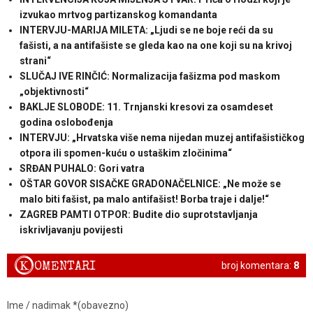
izvukao mrtvog partizanskog komandanta
INTERVJU-MARIJA MILETA: „Ljudi se ne boje reći da su
fašisti, a na antifašiste se gleda kao na one koji su na krivoj
strani“
SLUČAJ IVE RINČIĆ: Normalizacija fašizma pod maskom
„objektivnosti“
BAKLJE SLOBODE: 11. Trnjanski kresovi za osamdeset
godina oslobođenja
INTERVJU: „Hrvatska više nema nijedan muzej antifašističkog
otpora ili spomen-kuću o ustaškim zločinima“
SRĐAN PUHALO: Gori vatra
OŠTAR GOVOR SISAČKE GRADONAČELNICE: „Ne može se
malo biti fašist, pa malo antifašist! Borba traje i dalje!“
ZAGREB PAMTI OTPOR: Budite dio suprotstavljanja
iskrivljavanju povijesti
K
OMENTARI
broj komentara:
8
Ime / nadimak *(obavezno)