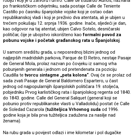
robiju i koji je u zatvoru i umro. Calle de Eduardo Aunos, nazvana
po frankističkom odvjetniku, sada postaje Calle de Teniente
Castillo po časniku španjolske vojske koji je ostao odan
republikanskoj vladi i koji je preživio dva atentata, ali je ubijen u
trećem pokušaju 12. srpnja 1936. godine. Inače, sljedeći je dan,
kao odgovor na taj atentat, ubijen Calvo Sotelo, desničarski
političar, čije je ubojstvo iskorišteno kao
formalni povod za
pobunu vojske i početak građanskog rata u Španjolskoj
.
U samom središtu grada, u neposrednoj blizini jednog od
najljepših madridskih parkova, Parque de El Retiro, nestaje Pasaje
de General Mola, prolaz nazvan po čovjeku iz samog vrha
pobunjenih generala i jednom od pretendenata za poziciju
Caudilla te
tvorcu sintagme „peta kolona“
. Ovaj će se prolaz od
sada zvati Pasaje de General Baldomero Espartero, u čast
jednog od najpopularnijih španjolskih političara 19. stoljeća,
pobjedniku Prvog karlističkog rata i španjolskog regenta od 1840.
do 1843. godine. Calle del General Saliquet (general koji se
pobunio protiv republikanske vlasti u Valladolidu) postat će Calle
de Soledad Cazarola (
tužiteljica Vrhovnog suda
od 1996.
godine koja je bila prva tužiteljica zadužena za nasilje nad
ženama).
Na rubu grada u povijest odlazi i ime kilometar i pol dugačke