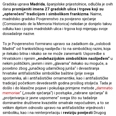
Gradska uprava
Madrida
, španjolske prijestolnice, odlučila je ovih
dana
promijeniti imena 27 gradskih ulica i trgova koji su
„opterećeni“ tradicijom i simbolikom frankizma
. Naime,
madridsko gradsko Povjerenstvo za povijesno sjećanje
(Comisionado de la Memoria Historica) nekidan je donijelo takvu
odluku kao i popis madridskih ulica i trgova koji mijenjaju svoje
dosadašnje nazive.
To je Povjerenstvo formirano upravo sa zadatkom da „oslobodi
Madrid“ od frankističkog naslijeđa i to na simboličkoj razini, koja
je itekako bitna i nikako se ne može zanemariti. Usporedbe s
Hrvatskom i njenim
„endehazijskim simboličkim naslijeđem“
u
nekim političkim, javnim i inim „glavama“ itekako su moguće, a
posebno zbog „junačkog udarničkog juriša“ i devastiranja
hrvatske antifašističke simboličke baštine (prije svega
spomenika, ali i antifašističke ornamentike, kao i antifašističke
tradicije) početkom devedesetih godina prošlog stoljeća. Tada je
došlo i do klasične pojave i pokušaja primjene metode „
damnatio
memoriae
“ („osude sjećanja“) i postupka „zabrane sjećanja“ ili
„protjerivanja iz javne uspomene“ svega što su tadašnje
dominantne društvene kvazielite smatrale nepoćudnim, a to se
velikim dijelom odnosilo upravo na antifašističke vrijednosti i
simboliku, kao i na reinterpretaciju i
reviziju povijesti
Drugog