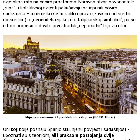
svjetskog rata na našim prostorima. Naravna stvar, novonastale
„rupe“ u kolektivnoj svijesti pokušavaju se ispuniti novim
sadržajima – a nerijetko se tu radilo upravo (zavisno od sredine
do sredine) o „neoendehazijskoj nostalgičarskoj simbolici“, pa su
u tom procesu redovito prvi stradali „nepoćudni“ trgovi i ulice.
Mijenjaju se imena 27 gradskih ulica i trgova (FOTO: Flickr)
Oni koji bolje poznaju Španjolsku, njenu povijest i sadašnjost -
upoznati su s teorijom, ali i
praksom postojanja dvije