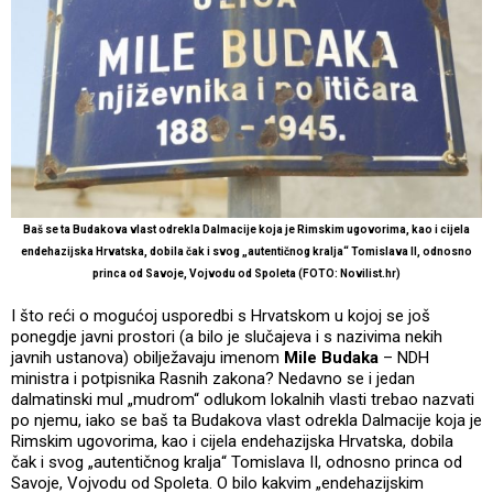
Baš se ta Budakova vlast odrekla Dalmacije koja je Rimskim ugovorima, kao i cijela
endehazijska Hrvatska, dobila čak i svog „autentičnog kralja“ Tomislava II, odnosno
princa od Savoje, Vojvodu od Spoleta (FOTO: Novilist.hr)
I što reći o mogućoj usporedbi s Hrvatskom u kojoj se još
ponegdje javni prostori (a bilo je slučajeva i s nazivima nekih
javnih ustanova) obilježavaju imenom
Mile Budaka
– NDH
ministra i potpisnika Rasnih zakona? Nedavno se i jedan
dalmatinski mul „mudrom“ odlukom lokalnih vlasti trebao nazvati
po njemu, iako se baš ta Budakova vlast odrekla Dalmacije koja je
Rimskim ugovorima, kao i cijela endehazijska Hrvatska, dobila
čak i svog „autentičnog kralja“ Tomislava II, odnosno princa od
Savoje, Vojvodu od Spoleta. O bilo kakvim „endehazijskim