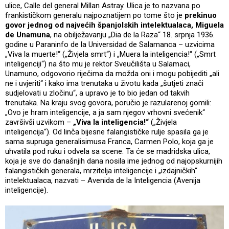
ulice, Calle del general Millan Astray. Ulica je to nazvana po
frankističkom generalu najpoznatijem po tome što je
prekinuo
govor jednog od najvećih španjolskih intelektualaca, Miguela
de Unamuna
, na obilježavanju „Dia de la Raza“ 18. srpnja 1936.
godine u Paraninfo de la Universidad de Salamanca – uzvicima
„Viva la muerte!“ („Živjela smrt“) i „Muera la inteligencia!“ („Smrt
inteligenciji“) na što mu je rektor Sveučilišta u Salamaci,
Unamuno, odgovorio riječima da možda oni i mogu pobijediti „ali
ne i uvjeriti“ i kako ima trenutaka u životu kada „šutjeti znači
sudjelovati u zločinu“, a upravo je to bio jedan od takvih
trenutaka. Na kraju svog govora, poručio je razularenoj gomili:
„Ovo je hram inteligencije, a ja sam njegov vrhovni svećenik“
završivši uzvikom –
„Viva la inteligencia!“
(„Živjela
inteligencija“). Od linča bijesne falangističke rulje spasila ga je
sama supruga generalisimusa Franca, Carmen Polo, koja ga je
uhvatila pod ruku i odvela sa scene. Ta će se madridska ulica,
koja je sve do današnjih dana nosila ime jednog od najopskurnijih
falangističkih generala, mrzitelja inteligencije i „izdajničkih“
intelektualaca, nazvati – Avenida de la Inteligencia (Avenija
inteligencije).