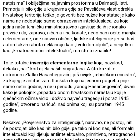
natpisima“ i obilježjima na javnim prostorima u Dalmaciji, Istri,
Primorju ili bilo gdje u krajevima gdje se Pavelićeva vlast odrekla
hrvatskog teritorija teško je govoriti bez nužne konstatacije kako
nama ne nedostaje samo obrazovanih intelektualaca, za koje
jedna naša tehnička ministrica javno izjavljuje da ih je ionako
previše i da, zapravo, ničemu i ne koriste, nego nam očito manjka
i elementarne, one sasvim obične, ljudske inteligencije jer se baš
autori takvih rabota deklariraju kao „tvrdi domoljubi“, a nerijetko i
kao „kroatocentrični intelektualci“, ma što to značilo!
To je totalne
inverzija elementarne logike
koja, nažalost,
itekako „pali“ kod dijela naših sugrađana. A što kazati o
notornom Zlatku Hasanbegoviću, još uvijek „tehničkom ministru“,
za kojeg je antifašizam floskula i koji na jednom pogrebu prije
samo četiri godine, a ne u periodu „ranog Hasanbegovića“, divani
kako je pokojnik „pripadao onom hrvatskom naraštaju koji je
dječačkim očima vidio i doživio najveću tragediju i poraz 1945.
godine“, otvoreno naričući nad onima koji su poraženi 1945.
godine.
Nekakvo „Povjerenstvo za inteligenciju“, naravno, ne postoji, niti
će postojati bilo kad niti bilo gdje, pa tako ni kod nas, ali formalni
intelektualci koji djeluju antiintelektualno, primitivno, retrogradno i