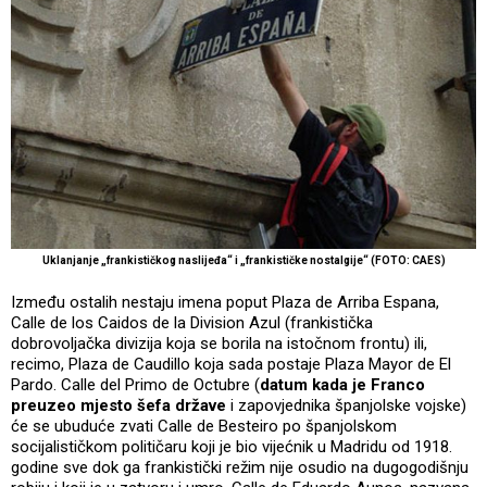
Uklanjanje „frankističkog naslijeđa“ i „frankističke nostalgije“ (FOTO: CAES)
Između ostalih nestaju imena poput Plaza de Arriba Espana,
Calle de los Caidos de la Division Azul (frankistička
dobrovoljačka divizija koja se borila na istočnom frontu) ili,
recimo, Plaza de Caudillo koja sada postaje Plaza Mayor de El
Pardo. Calle del Primo de Octubre (
datum kada je Franco
preuzeo mjesto šefa države
i zapovjednika španjolske vojske)
će se ubuduće zvati Calle de Besteiro po španjolskom
socijalističkom političaru koji je bio vijećnik u Madridu od 1918.
godine sve dok ga frankistički režim nije osudio na dugogodišnju