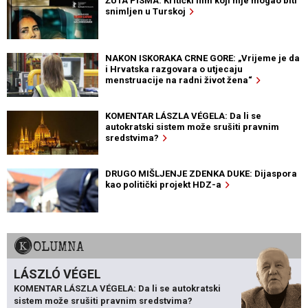
ŽUTA PISMA: Kritički film koji nije mogao biti
snimljen u Turskoj
NAKON ISKORAKA CRNE GORE: „Vrijeme je da
i Hrvatska razgovara o utjecaju
menstruacije na radni život žena“
KOMENTAR LÁSZLA VÉGELA: Da li se
autokratski sistem može srušiti pravnim
sredstvima?
DRUGO MIŠLJENJE ZDENKA DUKE: Dijaspora
kao politički projekt HDZ-a
KOLUMNA
LÁSZLÓ VÉGEL
KOMENTAR LÁSZLA VÉGELA: Da li se autokratski
sistem može srušiti pravnim sredstvima?