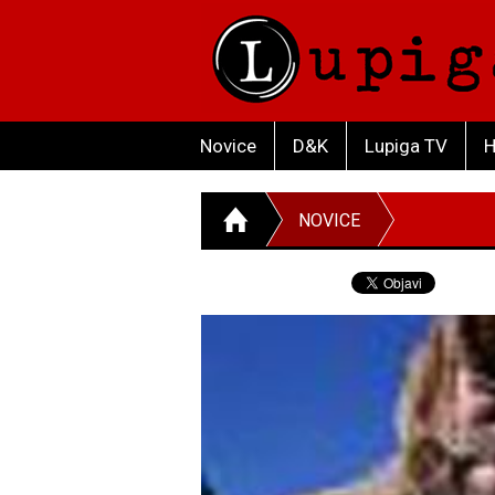
Novice
D&K
Lupiga TV
H
NOVICE