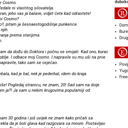
duboko
je Cosmo.
dale ni vlastitog silovatelja.
R
ran, jebo vas ja balave, vidjet ćete kad odrastete!
ebi Cosmo?
o?, pitam ja šesnaestogodišnje punkerice.
Doma
njih.
Bure
vanja prema starijima.
Druga
n.
E
kam da dođu do Doktora i počnu se smijati. Kad ono, kurac
roblje. I odbace moj Cosmo. I napravile su mu uši na prve
 napravile, tako sam se osjećao.
Povij
Yugo
bala, kad je bal, nek je pederbal, idem do kraja.
Free
piše! Pogledaj stranicu, ne znam, 20! Sad sam na dvije
sam ja?! Ja sam u nekim krugovima popularniji od
am 30 godina i još uvijek ne znam kako pričati sa
ekla da je boli glava kad razgovara sa mnom. Postavljao