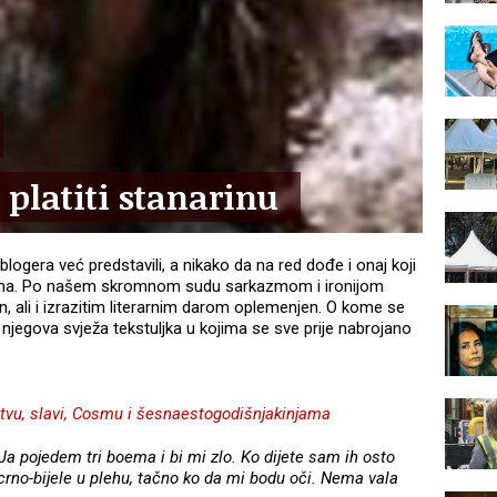
platiti stanarinu
blogera već predstavili, a nikako da na red dođe i onaj koji
jima. Po našem skromnom sudu sarkazmom i ironijom
n, ali i izrazitim literarnim darom oplemenjen. O kome se
 njegova svježa tekstuljka u kojima se sve prije nabrojano
jstvu, slavi, Cosmu i šesnaestogodišnjakinjama
 Ja pojedem tri boema i bi mi zlo. Ko dijete sam ih osto
crno-bijele u plehu, tačno ko da mi bodu oči. Nema vala