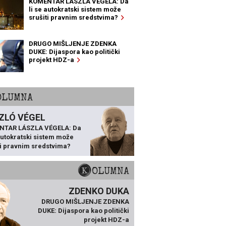
KOMENTAR LÁSZLA VÉGELA: Da
li se autokratski sistem može
srušiti pravnim sredstvima?
DRUGO MIŠLJENJE ZDENKA
DUKE: Dijaspora kao politički
projekt HDZ-a
KOLUMNA
ZLÓ VÉGEL
NTAR LÁSZLA VÉGELA: Da
 autokratski sistem može
ti pravnim sredstvima?
KOLUMNA
ZDENKO DUKA
DRUGO MIŠLJENJE ZDENKA
DUKE: Dijaspora kao politički
projekt HDZ-a