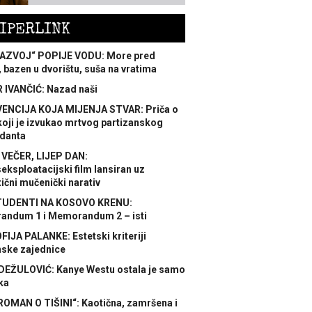
IPERLINK
AZVOJ“ POPIJE VODU: More pred
 bazen u dvorištu, suša na vratima
 IVANČIĆ: Nazad naši
ENCIJA KOJA MIJENJA STVAR: Priča o
koji je izvukao mrtvog partizanskog
danta
 VEČER, LIJEP DAN:
ksploatacijski film lansiran uz
ični mučenički narativ
TUDENTI NA KOSOVO KRENU:
ndum 1 i Memorandum 2 – isti
FIJA PALANKE: Estetski kriteriji
nske zajednice
DEŽULOVIĆ: Kanye Westu ostala je samo
ka
ROMAN O TIŠINI“: Kaotična, zamršena i