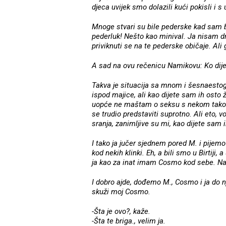
djeca uvijek smo dolazili kući pokisli i s
Mnoge stvari su bile pederske kad sam bi
pederluk! Nešto kao minival. Ja nisam dr
priviknuti se na te pederske običaje. Ali
A sad na ovu rečenicu Namikovu: Ko dije
Takva je situacija sa mnom i šesnaestog
ispod majice, ali kao dijete sam ih osto
uopće ne maštam o seksu s nekom tako 
se trudio predstaviti suprotno. Ali eto, v
sranja, zanimljive su mi, kao dijete sam i
I tako ja jučer sjednem pored M. i pijem
kod nekih klinki. Eh, a bili smo u Birtiji, 
ja kao za inat imam Cosmo kod sebe. Nar
I dobro ajde, dođemo M., Cosmo i ja do n
skuži moj Cosmo.
-Šta je ovo?, kaže.
-Šta te briga., velim ja.