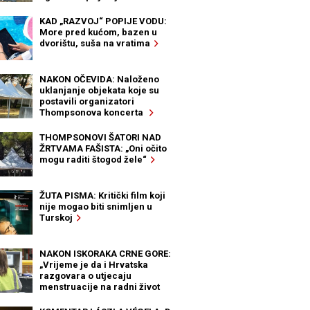
KAD „RAZVOJ“ POPIJE VODU:
More pred kućom, bazen u
dvorištu, suša na vratima
NAKON OČEVIDA: Naloženo
uklanjanje objekata koje su
postavili organizatori
Thompsonova koncerta
THOMPSONOVI ŠATORI NAD
ŽRTVAMA FAŠISTA: „Oni očito
mogu raditi štogod žele“
ŽUTA PISMA: Kritički film koji
nije mogao biti snimljen u
Turskoj
NAKON ISKORAKA CRNE GORE:
„Vrijeme je da i Hrvatska
razgovara o utjecaju
menstruacije na radni život
žena“