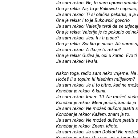
Ja sam rekao: Ne, to sam upravo smisli
Ona je rekla: Ne, to je Bukowski napisao
Ja sam rekao: Ti si obična pekarka, a ja
Ona je rekla: I to je Bukowski govorio.
Ja sam rekao: Valerije tvrdi da se utjec
Ona je rekla: Valerije je to pokupio od ne
Ja sam rekao: Jesi li i ti pisac?
Ona je rekla: Svatko je pisac. Ali samo ri
Ja sam rekao: A tko je to rekao?
Ona je rekla: Gužva je, odi u kurac. Evo t
Ja sam rekao: Hvala.
Nakon toga, radio sam neko vrijeme. Na s
Hoćeš li s toplim ili hladnim mlijekom?
Ja sam rekao: Je li to bitno, kad ne mož
Konobar je rekao: 6 kuna.
Ja sam rekao: Imam 10. Ne možeš dušom 
Konobar je rekao: Meni pričaš, kao da ja
Ja sam rekao: Ne možeš dušom platiti s
Konobar je rekao: Kažem, znam ja to.
Ja sam rekao: Ne možeš dušom platiti s
Konobar je rekao: Znam, idiote.
Ja sam rekao: Ja sam Doktor! Ne možeš 
Konobar je rekao: Daj ono, odi u kurac la