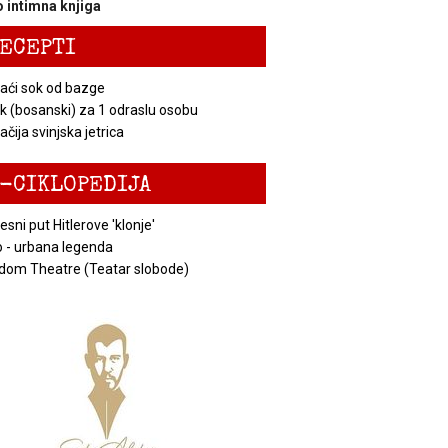
 intimna knjiga
ECEPTI
ći sok od bazge
k (bosanski) za 1 odraslu osobu
čija svinjska jetrica
-CIKLOPEDIJA
esni put Hitlerove 'klonje'
 - urbana legenda
dom Theatre (Teatar slobode)