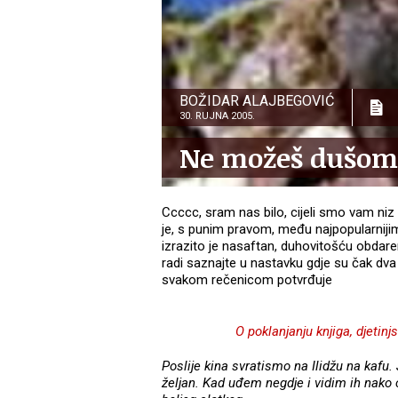
BOŽIDAR ALAJBEGOVIĆ
30. RUJNA 2005.
Ne možeš dušom 
Ccccc, sram nas bilo, cijeli smo vam niz 
je, s punim pravom, među najpopularni
izrazito je nasaftan, duhovitošću obdare
radi saznajte u nastavku gdje su čak dva
svakom rečenicom potvrđuje
O poklanjanju knjiga, djetin
Poslije kina svratismo na Ilidžu na kafu.
željan. Kad uđem negdje i vidim ih nako 