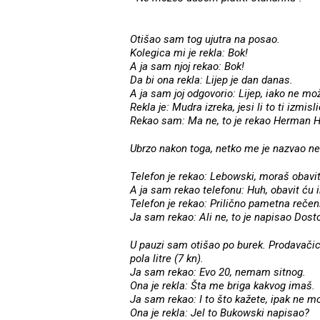
Otišao sam tog ujutra na posao.
Kolegica mi je rekla: Bok!
A ja sam njoj rekao: Bok!
Da bi ona rekla: Lijep je dan danas.
A ja sam joj odgovorio: Lijep, iako ne mo
Rekla je: Mudra izreka, jesi li to ti izmisl
Rekao sam: Ma ne, to je rekao Herman 
Ubrzo nakon toga, netko me je nazvao ne
Telefon je rekao: Lebowski, moraš obavit
A ja sam rekao telefonu: Huh, obavit ću 
Telefon je rekao: Prilično pametna rečen
Ja sam rekao: Ali ne, to je napisao Dosto
U pauzi sam otišao po burek. Prodavačica
pola litre (7 kn).
Ja sam rekao: Evo 20, nemam sitnog.
Ona je rekla: Šta me briga kakvog imaš.
Ja sam rekao: I to što kažete, ipak ne m
Ona je rekla: Jel to Bukowski napisao?