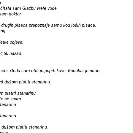
o.
, čitala sam Glazbu vrele vode.
 sam doktor.
aj drugih pisaca prepoznaje samo kod loših pisaca.
kog.
jetke objave.
i 4,50 nazad.
ebi. Onda sam otišao popiti kavu. Konobar je pitao:
eš dušom platiti stanarinu.
platiti stanarinu.
 to ne znam.
tanarinu.
tanarinu.
dušom platiti stanarinu.
gano.