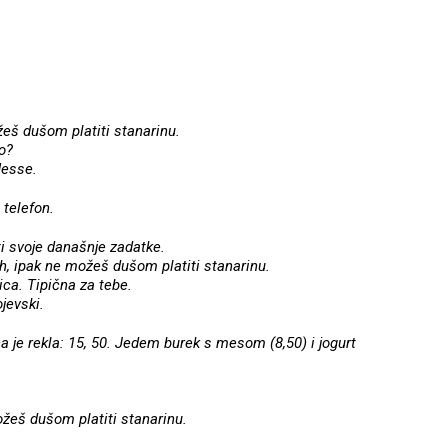
žeš dušom platiti stanarinu.
io?
Hesse.
 telefon.
i svoje današnje zadatke.
ih, ipak ne možeš dušom platiti stanarinu.
ica. Tipična za tebe.
jevski.
 je rekla: 15, 50. Jedem burek s mesom (8,50) i jogurt
ožeš dušom platiti stanarinu.