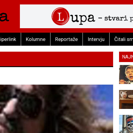
iperlink
Kolumne
Reportaže
Intervju
Čitali s
NAJ