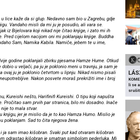
 ti u lice kaže da si glup. Nedavno sam bio u Zagrebu, gdje
gu. Vandaho misli da mi ju je posudio, ali vara se.
ak iz Bijelovara koji nikad nije čitao knjige, i zato mi ih
ne. Pred cijelom nacijom oni mi poklanjaju knjige. Buddha
andaho Sam, Namika Kabila. Namiče, jebem te u ime,
dvije godine poklanjali zbirku pjesama Hamze Hume. Otkud
je dobio u veljači, pa ju je poklonio meni u travnju, ja sam je
LÁS
 ovaj ju je poklonio četvrtom u lipnju. Nikad nismo pisali
 neupotrebljive. Nakon posvete moraš prekrižiti ime i broj
KOME
li se
sruši
, Kureishi nešto, Harifinifi Kureishi. O tipu koji napušta
e. Pročitao sam prvih par stranica, bilo mi dosadno. Inače
 nije to mala stvar.
tu knjigu, jer je mislio da je to kao Hamza Humo. Mislio je
mu poklanjam. Sad to čita njegova žena.
a i ja sam imao kišobran. Svaki put kad otvaram kišobran
am odrastao kišobran je smatran simbolom pederluka. Mi