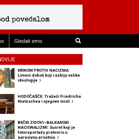
mo
Gledali smo
NOVIJE
KRIKOM PROTIV NACIZMA:
Limeni doboš koji razbija velike
ideologije
HODOČAŠĆE: Tražeći Friedricha
Nietzschea i njegove misli
BEČKI ZIDOVI–BALKANSKI
NACIONALIZMI: Susret koji je
fotoreportažu pretvorio u
agresivnu prijetnju