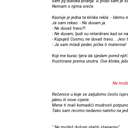
sam joj duboka pitanja. A pitao sam je s
Nemam s njima sreće.
Kasnije je jedna ta klinka rekla: - Idemo
Ja sam rekao: - Ne duvam ja.
- Ne duvaš travu?!
- Ne duvam, ljudi su retardirani kad se n
- Kupuješ Cosmo, ne duvaš travu... Jesi t
- Ja sam mladi peder, pička ti materina!
Koji me kurac tjera da sjedam pored njih
frustrirane prema unutra. Ove klinke, jeb
Ne može
Rečenice u koje se zaljubimo često isprv
jaknu ili nove cipele.
Mene ti mali komadići mudrosti potpuno
Tako sam recimo nedavno naletio na jed
" Ne možeš dušom platiti stanarinu".