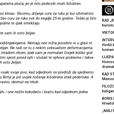
 upalama pluća, jer je bilo pederski imati kišobran.
H
o klinac. Recimo, držanje cure za ruku je bio ultimativni
žao curu za ruku sve do negdje 25-te godine. Teško je bilo
KAD „R
 godine te ipak smekšaju.
kućom,
VIKTOR
te sam ih osto željan.
INTERV
odišnjakinjama. Nemaju one ništa posebno ni u glavi ni
Hodži 
 željan. Ne radi se tu o nekim seksualnim deformacijama,
koman
mladom ribom, ipak sam ja normalan čovjek koliko god
LIJEPA
olim sjesti pored njih i slušati te njihove probleme i takva
Homose
h osto željan.
dramat
o svaki svoje pivo, kad odjednom on predloži da sjednemo
KAD S
a u Birtiji je još uvijek nošenje kišobrana znak pederluka. A
Memora
avno, okrenut na trbuh.
FILOZO
huliga
jih, i one nešto kokodaču i kvaču kad odjednom jedna
BORIS 
Hrvats
„MALI 