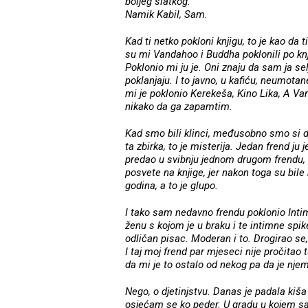
boljeg slatkog.
Namik Kabil, Sam.
Kad ti netko pokloni knjigu, to je kao da
su mi Vandahoo i Buddha poklonili po knji
Poklonio mi ju je. Oni znaju da sam ja selj
poklanjaju. I to javno, u kafiću, neumota
mi je poklonio Kerekeša, Kino Lika, A V
nikako da ga zapamtim.
Kad smo bili klinci, međusobno smo si 
ta zbirka, to je misterija. Jedan frend ju 
predao u svibnju jednom drugom frendu, a
posvete na knjige, jer nakon toga su bile
godina, a to je glupo.
I tako sam nedavno frendu poklonio Intimu
ženu s kojom je u braku i te intimne spik
odličan pisac. Moderan i to. Drogirao se,
I taj moj frend par mjeseci nije pročitao 
da mi je to ostalo od nekog pa da je nje
Nego, o djetinjstvu. Danas je padala kiš
osjećam se ko peder. U gradu u kojem s