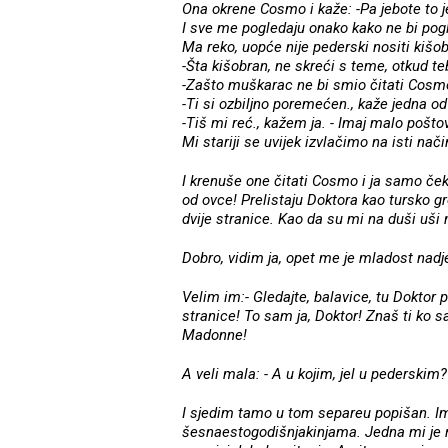
Ona okrene Cosmo i kaže: -Pa jebote to 
I sve me pogledaju onako kako ne bi pogle
Ma reko, uopće nije pederski nositi kišob
-Šta kišobran, ne skreći s teme, otkud t
-Zašto muškarac ne bi smio čitati Cosm
-Ti si ozbiljno poremećen., kaže jedna od 
-Tiš mi reć., kažem ja. - Imaj malo pošto
Mi stariji se uvijek izvlačimo na isti nači
I krenuše one čitati Cosmo i ja samo če
od ovce! Prelistaju Doktora kao tursko g
dvije stranice. Kao da su mi na duši uši
Dobro, vidim ja, opet me je mladost nadje
Velim im:- Gledajte, balavice, tu Doktor 
stranice! To sam ja, Doktor! Znaš ti ko 
Madonne!
A veli mala: - A u kojim, jel u pederskim?
I sjedim tamo u tom separeu popišan. Im
šesnaestogodišnjakinjama. Jedna mi je r