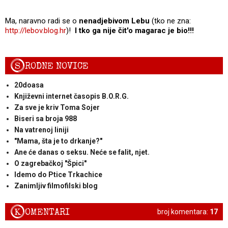
Ma, naravno radi se o
nenadjebivom Lebu
(tko ne zna:
http://lebov.blog.hr
)!
I tko ga nije čit'o magarac je bio!!!
S
RODNE NOVICE
20doasa
Književni internet časopis B.O.R.G.
Za sve je kriv Toma Sojer
Biseri sa broja 988
Na vatrenoj liniji
"Mama, šta je to drkanje?"
Ane će danas o seksu. Neće se falit, njet.
O zagrebačkoj "Špici"
Idemo do Ptice Trkachice
Zanimljiv filmofilski blog
K
OMENTARI
broj komentara:
17