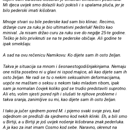
Mi djeca uvijek smo dolazili kući pokisli i s upalama pluća, jer je
bilo pederski imati kišobran.
Mnoge stvari su bile pederske kad sam bio klinac. Recimo,
držanje cure za ruku je bio ultimativni pederluk! Nešto kao
minival. Ja nisam držao curu za ruku sve do negdje 25-te godine.
Teško je bilo priviknuti se na te pederske običaje. Ali godine te
ipak smekšaju.
A sad na ovu rečenicu Namikovu: Ko dijete sam ih osto željan.
Takva je situacija sa mnom i šesnaestogodišnjakinjama. Nemaju
one ništa posebno ni u glavi ni ispod majice, ali kao dijete sam ih
osto željan. Ne radi se tu o nekim seksualnim deformacijama,
uopće ne maštam o seksu s nekom tako mladom ribom, ipak
sam ja normalan čovjek koliko god se trudio predstaviti suprotno.
Ali eto, volim sjesti pored njih i slušati te njihove probleme i
takva sranja, zanimljive su mi, kao dijete sam ih osto željan.
I tako ja jučer sjednem pored M. i pijemo svaki svoje pivo, kad
odjednom on predloži da sjednemo kod nekih klinki. Eh, a bili smo
u Birtiji, a u Birtiji je još uvijek nošenje kišobrana znak pederluka.
A ja kao za inat imam Cosmo kod sebe. Naravno, okrenut na