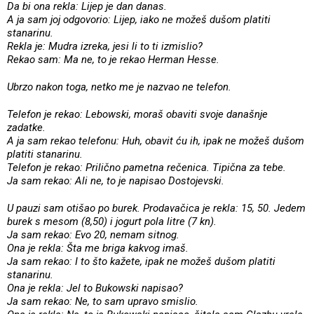
Da bi ona rekla: Lijep je dan danas.
A ja sam joj odgovorio: Lijep, iako ne možeš dušom platiti
stanarinu.
Rekla je: Mudra izreka, jesi li to ti izmislio?
Rekao sam: Ma ne, to je rekao Herman Hesse.
Ubrzo nakon toga, netko me je nazvao ne telefon.
Telefon je rekao: Lebowski, moraš obaviti svoje današnje
zadatke.
A ja sam rekao telefonu: Huh, obavit ću ih, ipak ne možeš dušom
platiti stanarinu.
Telefon je rekao: Prilično pametna rečenica. Tipična za tebe.
Ja sam rekao: Ali ne, to je napisao Dostojevski.
U pauzi sam otišao po burek. Prodavačica je rekla: 15, 50. Jedem
burek s mesom (8,50) i jogurt pola litre (7 kn).
Ja sam rekao: Evo 20, nemam sitnog.
Ona je rekla: Šta me briga kakvog imaš.
Ja sam rekao: I to što kažete, ipak ne možeš dušom platiti
stanarinu.
Ona je rekla: Jel to Bukowski napisao?
Ja sam rekao: Ne, to sam upravo smislio.