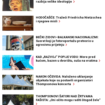
razbija velike ideologije
HODOČAŠĆE: Tražeći Friedricha Nietzschea
i njegove misli
BEČKI ZIDOVI–BALKANSKI NACIONALIZMI:
Susret koji je fotoreportažu pretvorio u
agresivnu prijetnju
KAD „RAZVOJ“ POPIJE VODU: More pred
kućom, bazen u dvorištu, suša na vratima
NAKON OČEVIDA: Naloženo uklanjanje
objekata koje su postavili organizatori
Thompsonova koncerta
THOMPSONOVI ŠATORI NAD ŽRTVAMA
FAŠISTA: „Oni očito mogu raditi štogod žele“