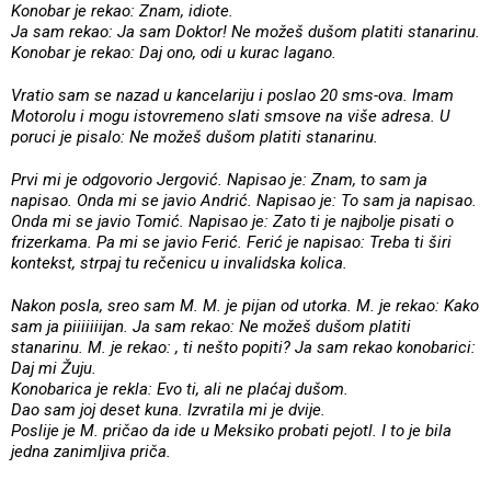
Konobar je rekao: Znam, idiote.
Ja sam rekao: Ja sam Doktor! Ne možeš dušom platiti stanarinu.
Konobar je rekao: Daj ono, odi u kurac lagano.
Vratio sam se nazad u kancelariju i poslao 20 sms-ova. Imam
Motorolu i mogu istovremeno slati smsove na više adresa. U
poruci je pisalo: Ne možeš dušom platiti stanarinu.
Prvi mi je odgovorio Jergović. Napisao je: Znam, to sam ja
napisao. Onda mi se javio Andrić. Napisao je: To sam ja napisao.
Onda mi se javio Tomić. Napisao je: Zato ti je najbolje pisati o
frizerkama. Pa mi se javio Ferić. Ferić je napisao: Treba ti širi
kontekst, strpaj tu rečenicu u invalidska kolica.
Nakon posla, sreo sam M. M. je pijan od utorka. M. je rekao: Kako
sam ja piiiiiiijan. Ja sam rekao: Ne možeš dušom platiti
stanarinu. M. je rekao: , ti nešto popiti? Ja sam rekao konobarici:
Daj mi Žuju.
Konobarica je rekla: Evo ti, ali ne plaćaj dušom.
Dao sam joj deset kuna. Izvratila mi je dvije.
Poslije je M. pričao da ide u Meksiko probati pejotl. I to je bila
jedna zanimljiva priča.