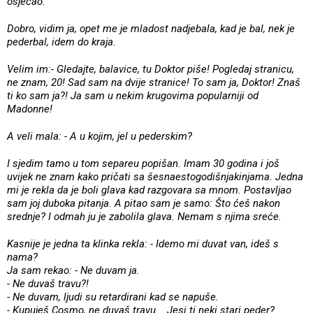
osjećao.
Dobro, vidim ja, opet me je mladost nadjebala, kad je bal, nek je
pederbal, idem do kraja.
Velim im:- Gledajte, balavice, tu Doktor piše! Pogledaj stranicu,
ne znam, 20! Sad sam na dvije stranice! To sam ja, Doktor! Znaš
ti ko sam ja?! Ja sam u nekim krugovima popularniji od
Madonne!
A veli mala: - A u kojim, jel u pederskim?
I sjedim tamo u tom separeu popišan. Imam 30 godina i još
uvijek ne znam kako pričati sa šesnaestogodišnjakinjama. Jedna
mi je rekla da je boli glava kad razgovara sa mnom. Postavljao
sam joj duboka pitanja. A pitao sam je samo: Što ćeš nakon
srednje? I odmah ju je zabolila glava. Nemam s njima sreće.
Kasnije je jedna ta klinka rekla: - Idemo mi duvat van, ideš s
nama?
Ja sam rekao: - Ne duvam ja.
- Ne duvaš travu?!
- Ne duvam, ljudi su retardirani kad se napuše.
- Kupuješ Cosmo, ne duvaš travu... Jesi ti neki stari peder?