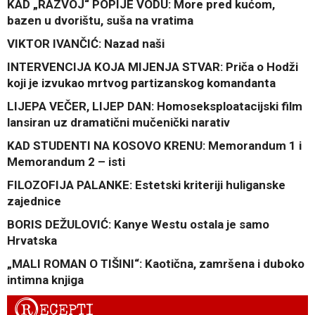
KAD „RAZVOJ“ POPIJE VODU: More pred kućom,
bazen u dvorištu, suša na vratima
VIKTOR IVANČIĆ: Nazad naši
INTERVENCIJA KOJA MIJENJA STVAR: Priča o Hodži
koji je izvukao mrtvog partizanskog komandanta
LIJEPA VEČER, LIJEP DAN: Homoseksploatacijski film
lansiran uz dramatični mučenički narativ
KAD STUDENTI NA KOSOVO KRENU: Memorandum 1 i
Memorandum 2 – isti
FILOZOFIJA PALANKE: Estetski kriteriji huliganske
zajednice
BORIS DEŽULOVIĆ: Kanye Westu ostala je samo
Hrvatska
„MALI ROMAN O TIŠINI“: Kaotična, zamršena i duboko
intimna knjiga
R
ECEPTI