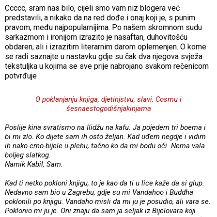
Ccccc, sram nas bilo, cijeli smo vam niz blogera već
predstavili, a nikako da na red dođe i onaj koji je, s punim
pravom, među najpopularnijima. Po našem skromnom sudu
sarkazmom i ironijom izrazito je nasaftan, duhovitošću
obdaren, ali i izrazitim literarnim darom oplemenjen. O kome
se radi saznajte u nastavku gdje su čak dva njegova svježa
tekstuljka u kojima se sve prije nabrojano svakom rečenicom
potvrđuje
O poklanjanju knjiga, djetinjstvu, slavi, Cosmu i
šesnaestogodišnjakinjama
Poslije kina svratismo na Ilidžu na kafu. Ja pojedem tri boema i
bi mi zlo. Ko dijete sam ih osto željan. Kad uđem negdje i vidim
ih nako crno-bijele u plehu, tačno ko da mi bodu oči. Nema vala
boljeg slatkog.
Namik Kabil, Sam.
Kad ti netko pokloni knjigu, to je kao da ti u lice kaže da si glup.
Nedavno sam bio u Zagrebu, gdje su mi Vandahoo i Buddha
poklonili po knjigu. Vandaho misli da mi ju je posudio, ali vara se.
Poklonio mi ju je. Oni znaju da sam ja seljak iz Bijelovara koji