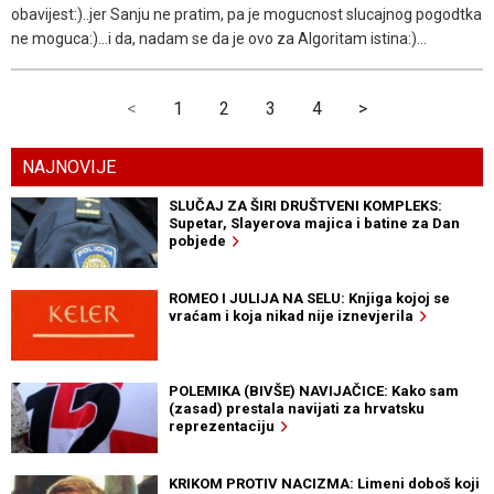
obavijest:)..jer Sanju ne pratim, pa je mogucnost slucajnog pogodtka
ne moguca:)...i da, nadam se da je ovo za Algoritam istina:)...
<
1
2
3
4
>
NAJNOVIJE
SLUČAJ ZA ŠIRI DRUŠTVENI KOMPLEKS:
Supetar, Slayerova majica i batine za Dan
pobjede
ROMEO I JULIJA NA SELU: Knjiga kojoj se
vraćam i koja nikad nije iznevjerila
POLEMIKA (BIVŠE) NAVIJAČICE: Kako sam
(zasad) prestala navijati za hrvatsku
reprezentaciju
KRIKOM PROTIV NACIZMA: Limeni doboš koji