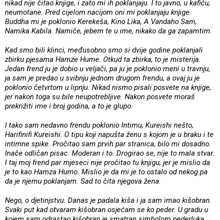
nikad nije čitao knjige, i zato mi ih poklanjaju. I to javno, u kafiću,
neumotane. Pred cijelom nacijom oni mi poklanjaju knjige.
Buddha mi je poklonio Kerekeša, Kino Lika, A Vandaho Sam,
Namika Kabila. Namiče, jebem te u ime, nikako da ga zapamtim.
Kad smo bili klinci, međusobno smo si dvije godine poklanjali
zbirku pjesama Hamze Hume. Otkud ta zbirka, to je misterija.
Jedan frend ju je dobio u veljači, pa ju je poklonio meni u travnju,
ja sam je predao u svibnju jednom drugom frendu, a ovaj ju je
poklonio četvrtom u lipnju. Nikad nismo pisali posvete na knjige,
jer nakon toga su bile neupotrebljive. Nakon posvete moraš
prekrižiti ime i broj godina, a to je glupo.
I tako sam nedavno frendu poklonio Intimu, Kureishi nešto,
Harifinifi Kureishi. O tipu koji napušta ženu s kojom je u braku i te
intimne spike. Pročitao sam prvih par stranica, bilo mi dosadno.
Inače odličan pisac. Moderan i to. Drogirao se, nije to mala stvar.
I taj moj frend par mjeseci nije pročitao tu knjigu, jer je mislio da
je to kao Hamza Humo. Mislio je da mi je to ostalo od nekog pa
da je njemu poklanjam. Sad to čita njegova žena.
Nego, o djetinjstvu. Danas je padala kiša i ja sam imao kišobran.
Svaki put kad otvaram kišobran osjećam se ko peder. U gradu u
kojem sam odrastao kišobran je smatran simbolom pederluka.