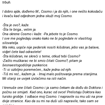
trbuh.
I dobro ajde, dođemo M., Cosmo i ja do njih, i one nešto kokodaču
i kvaču kad odjednom jedna skuži moj Cosmo.
-Šta je ovo?, kaže.
-Šta te briga., velim ja.
Ona okrene Cosmo i kaže: -Pa jebote to je Cosmo.
I sve me pogledaju onako kako ne bi pogledale ni vlastitog
silovatelja.
Ma reko, uopće nije pederski nositi kišobran, jebo vas ja balave,
vidjet ćete kad odrastete!
-Šta kišobran, ne skreći s teme, otkud tebi Cosmo?
-Zašto muškarac ne bi smio čitati Cosmo?, pitam ja
šesnaestogodišnje punkerice.
-Ti si ozbiljno poremećen., kaže jedna od njih.
-Tiš mi reć., kažem ja. - Imaj malo poštovanja prema starijima.
Mi stariji se uvijek izvlačimo na isti način.
I krenuše one čitati Cosmo i ja samo čekam da dođu do Doktora i
počnu se smijati. Kad ono, kurac od ovce! Prelistaju Doktora kao
tursko groblje. I odbace moj Cosmo. I napravile su mu uši na prve
dvije stranice. Kao da su mi na duši uši napravile, tako sam se