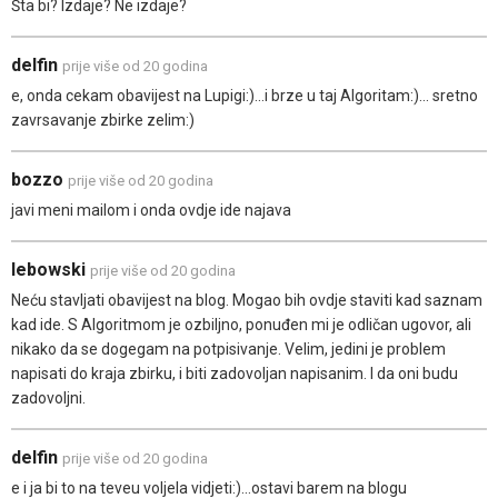
Šta bi? Izdaje? Ne izdaje?
delfin
prije više od 20 godina
e, onda cekam obavijest na Lupigi:)...i brze u taj Algoritam:)... sretno
zavrsavanje zbirke zelim:)
bozzo
prije više od 20 godina
javi meni mailom i onda ovdje ide najava
lebowski
prije više od 20 godina
Neću stavljati obavijest na blog. Mogao bih ovdje staviti kad saznam
kad ide. S Algoritmom je ozbiljno, ponuđen mi je odličan ugovor, ali
nikako da se dogegam na potpisivanje. Velim, jedini je problem
napisati do kraja zbirku, i biti zadovoljan napisanim. I da oni budu
zadovoljni.
delfin
prije više od 20 godina
e i ja bi to na teveu voljela vidjeti:)...ostavi barem na blogu