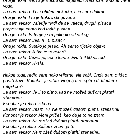
Ona je rekla: Ne, to je Bukowski napisao, čitala sam Glazbu vrele
vode.
Ja sam rekao: Ti si obična pekarka, a ja sam doktor.
Ona je rekla: I to je Bukowski govorio.
Ja sam rekao: Valerije tvrdi da se utjecaj drugih pisaca
prepoznaje samo kod loših pisaca.
Ona je rekla: Valerije je to pokupio od nekog.
Ja sam rekao: Jesi li i ti pisac?
Ona je rekla: Svatko je pisac. Ali samo rijetke objave.
Ja sam rekao: A tko je to rekao?
Ona je rekla: Gužva je, odi u kurac. Evo ti 4,50 nazad.
Ja sam rekao: Hvala.
Nakon toga, radio sam neko vrijeme. Na sebi. Onda sam otišao
popiti kavu. Konobar je pitao: Hoćeš li s toplim ili hladnim
mlijekom?
Ja sam rekao: Je li to bitno, kad ne možeš dušom platiti
stanarinu.
Konobar je rekao: 6 kuna.
Ja sam rekao: Imam 10. Ne možeš dušom platiti stanarinu.
Konobar je rekao: Meni pričaš, kao da ja to ne znam.
Ja sam rekao: Ne možeš dušom platiti stanarinu.
Konobar je rekao: Kažem, znam ja to.
Ja sam rekao: Ne možeš dušom platiti stanarinu.