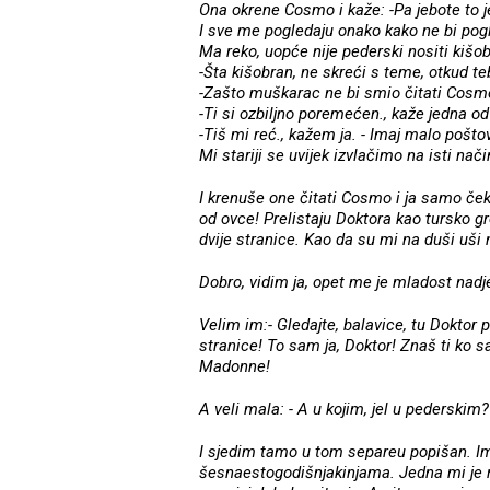
Ona okrene Cosmo i kaže: -Pa jebote to 
I sve me pogledaju onako kako ne bi pogle
Ma reko, uopće nije pederski nositi kišob
-Šta kišobran, ne skreći s teme, otkud t
-Zašto muškarac ne bi smio čitati Cosm
-Ti si ozbiljno poremećen., kaže jedna od 
-Tiš mi reć., kažem ja. - Imaj malo pošto
Mi stariji se uvijek izvlačimo na isti nači
I krenuše one čitati Cosmo i ja samo če
od ovce! Prelistaju Doktora kao tursko g
dvije stranice. Kao da su mi na duši uši
Dobro, vidim ja, opet me je mladost nadje
Velim im:- Gledajte, balavice, tu Doktor 
stranice! To sam ja, Doktor! Znaš ti ko 
Madonne!
A veli mala: - A u kojim, jel u pederskim?
I sjedim tamo u tom separeu popišan. Im
šesnaestogodišnjakinjama. Jedna mi je r