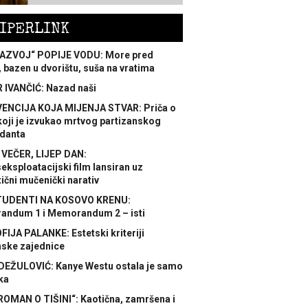
IPERLINK
AZVOJ“ POPIJE VODU: More pred
 bazen u dvorištu, suša na vratima
 IVANČIĆ: Nazad naši
ENCIJA KOJA MIJENJA STVAR: Priča o
koji je izvukao mrtvog partizanskog
danta
 VEČER, LIJEP DAN:
ksploatacijski film lansiran uz
ični mučenički narativ
TUDENTI NA KOSOVO KRENU:
ndum 1 i Memorandum 2 – isti
FIJA PALANKE: Estetski kriteriji
nske zajednice
DEŽULOVIĆ: Kanye Westu ostala je samo
ka
ROMAN O TIŠINI“: Kaotična, zamršena i