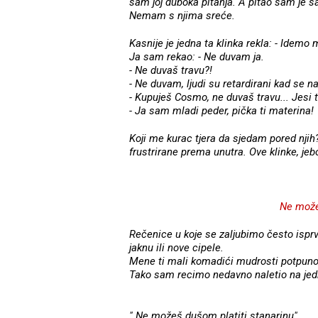
sam joj duboka pitanja. A pitao sam je s
Nemam s njima sreće.
Kasnije je jedna ta klinka rekla: - Idemo
Ja sam rekao: - Ne duvam ja.
- Ne duvaš travu?!
- Ne duvam, ljudi su retardirani kad se n
- Kupuješ Cosmo, ne duvaš travu... Jesi t
- Ja sam mladi peder, pička ti materina!
Koji me kurac tjera da sjedam pored njih
frustrirane prema unutra. Ove klinke, jeb
Ne može
Rečenice u koje se zaljubimo često isprv
jaknu ili nove cipele.
Mene ti mali komadići mudrosti potpuno
Tako sam recimo nedavno naletio na jed
" Ne možeš dušom platiti stanarinu".