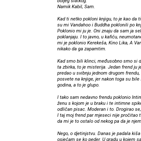
boljeg slatkog.
Namik Kabil, Sam.
Kad ti netko pokloni knjigu, to je kao da
su mi Vandahoo i Buddha poklonili po knji
Poklonio mi ju je. Oni znaju da sam ja selj
poklanjaju. I to javno, u kafiću, neumota
mi je poklonio Kerekeša, Kino Lika, A V
nikako da ga zapamtim.
Kad smo bili klinci, međusobno smo si 
ta zbirka, to je misterija. Jedan frend ju 
predao u svibnju jednom drugom frendu, a
posvete na knjige, jer nakon toga su bile
godina, a to je glupo.
I tako sam nedavno frendu poklonio Intimu
ženu s kojom je u braku i te intimne spik
odličan pisac. Moderan i to. Drogirao se,
I taj moj frend par mjeseci nije pročitao 
da mi je to ostalo od nekog pa da je nje
Nego, o djetinjstvu. Danas je padala kiš
osjećam se ko peder. U gradu u kojem s