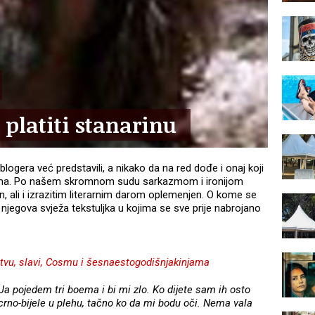
platiti stanarinu
blogera već predstavili, a nikako da na red dođe i onaj koji
jima. Po našem skromnom sudu sarkazmom i ironijom
n, ali i izrazitim literarnim darom oplemenjen. O kome se
 njegova svježa tekstuljka u kojima se sve prije nabrojano
jstvu, slavi, Cosmu i šesnaestogodišnjakinjama
 Ja pojedem tri boema i bi mi zlo. Ko dijete sam ih osto
crno-bijele u plehu, tačno ko da mi bodu oči. Nema vala