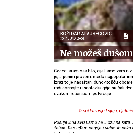
BOŽIDAR ALAJBEGOVIĆ
30. RUJNA 2005.
Ne možeš dušom 
Ccccc, sram nas bilo, cijeli smo vam niz 
je, s punim pravom, među najpopularni
izrazito je nasaftan, duhovitošću obdare
radi saznajte u nastavku gdje su čak dva
svakom rečenicom potvrđuje
O poklanjanju knjiga, djetin
Poslije kina svratismo na Ilidžu na kafu.
željan. Kad uđem negdje i vidim ih nako 