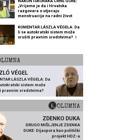
NAKON ISKORAKA CRNE GORE:
„Vrijeme je da i Hrvatska
razgovara o utjecaju
menstruacije na radni život
žena“
KOMENTAR LÁSZLA VÉGELA: Da
li se autokratski sistem može
srušiti pravnim sredstvima?
KOLUMNA
ZLÓ VÉGEL
NTAR LÁSZLA VÉGELA: Da
 autokratski sistem može
ti pravnim sredstvima?
KOLUMNA
ZDENKO DUKA
DRUGO MIŠLJENJE ZDENKA
DUKE: Dijaspora kao politički
projekt HDZ-a