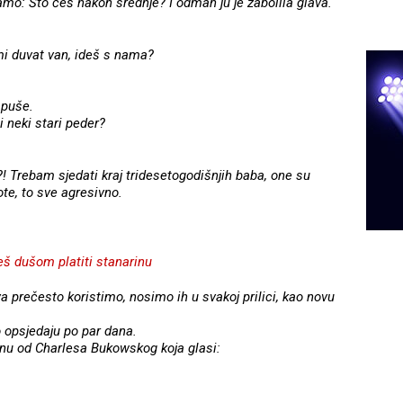
amo: Što ćeš nakon srednje? I odmah ju je zabolila glava.
 mi duvat van, ideš s nama?
apuše.
i neki stari peder?
?! Trebam sjedati kraj tridesetogodišnjih baba, one su
ote, to sve agresivno.
š dušom platiti stanarinu
a prečesto koristimo, nosimo ih u svakoj prilici, kao novu
 opsjedaju po par dana.
nu od Charlesa Bukowskog koja glasi: