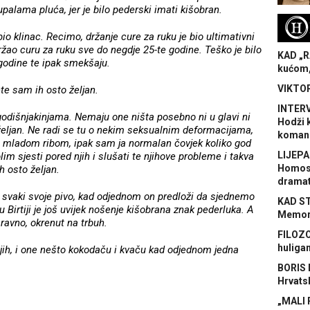
 upalama pluća, jer je bilo pederski imati kišobran.
H
o klinac. Recimo, držanje cure za ruku je bio ultimativni
žao curu za ruku sve do negdje 25-te godine. Teško je bilo
KAD „R
 godine te ipak smekšaju.
kućom,
VIKTOR
te sam ih osto željan.
INTERV
odišnjakinjama. Nemaju one ništa posebno ni u glavi ni
Hodži 
 željan. Ne radi se tu o nekim seksualnim deformacijama,
koman
mladom ribom, ipak sam ja normalan čovjek koliko god
LIJEPA
olim sjesti pored njih i slušati te njihove probleme i takva
Homose
h osto željan.
dramat
o svaki svoje pivo, kad odjednom on predloži da sjednemo
KAD S
a u Birtiji je još uvijek nošenje kišobrana znak pederluka. A
Memora
avno, okrenut na trbuh.
FILOZO
huliga
jih, i one nešto kokodaču i kvaču kad odjednom jedna
BORIS 
Hrvats
„MALI 