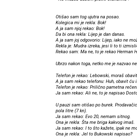
Otišao sam tog ujutra na posao.
Kolegica mi je rekla: Bok!
A ja sam njoj rekao: Bok!
Da bi ona rekla: Lijep je dan danas.
A ja sam joj odgovorio: Lijep, iako ne mo
Rekla je: Mudra izreka, jesi li to ti izmisl
Rekao sam: Ma ne, to je rekao Herman 
Ubrzo nakon toga, netko me je nazvao ne
Telefon je rekao: Lebowski, moraš obavit
A ja sam rekao telefonu: Huh, obavit ću 
Telefon je rekao: Prilično pametna rečen
Ja sam rekao: Ali ne, to je napisao Dosto
U pauzi sam otišao po burek. Prodavačica
pola litre (7 kn).
Ja sam rekao: Evo 20, nemam sitnog.
Ona je rekla: Šta me briga kakvog imaš.
Ja sam rekao: I to što kažete, ipak ne m
Ona je rekla: Jel to Bukowski napisao?