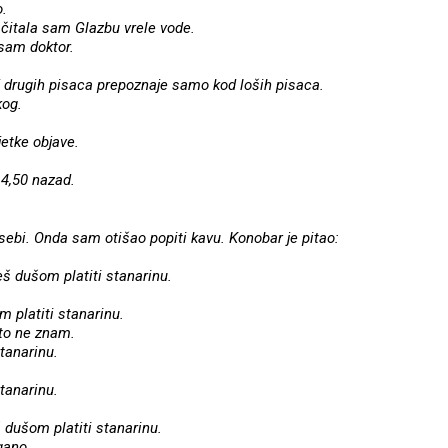
o.
, čitala sam Glazbu vrele vode.
 sam doktor.
aj drugih pisaca prepoznaje samo kod loših pisaca.
kog.
jetke objave.
i 4,50 nazad.
ebi. Onda sam otišao popiti kavu. Konobar je pitao:
eš dušom platiti stanarinu.
platiti stanarinu.
 to ne znam.
tanarinu.
tanarinu.
dušom platiti stanarinu.
gano.