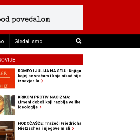
mo
Gledali smo
NOVIJE
ROMEO I JULIJA NA SELU: Knjiga
kojoj se vraćam i koja nikad nije
iznevjerila
KRIKOM PROTIV NACIZMA:
Limeni doboš koji razbija velike
ideologije
HODOČAŠĆE: Tražeći Friedricha
Nietzschea i njegove misli