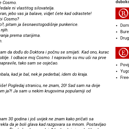
duboko
je Cosmo.
dale ni vlastitog silovatelja.
R
ran, jebo vas ja balave, vidjet ćete kad odrastete!
ebi Cosmo?
o?, pitam ja šesnaestogodišnje punkerice.
Doma
njih.
Bure
vanja prema starijima.
Druga
n.
E
kam da dođu do Doktora i počnu se smijati. Kad ono, kurac
roblje. I odbace moj Cosmo. I napravile su mu uši na prve
 napravile, tako sam se osjećao.
Povij
Yugo
bala, kad je bal, nek je pederbal, idem do kraja.
Free
piše! Pogledaj stranicu, ne znam, 20! Sad sam na dvije
sam ja?! Ja sam u nekim krugovima popularniji od
am 30 godina i još uvijek ne znam kako pričati sa
ekla da je boli glava kad razgovara sa mnom. Postavljao