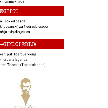
 intimna knjiga
ECEPTI
ći sok od bazge
k (bosanski) za 1 odraslu osobu
čija svinjska jetrica
-CIKLOPEDIJA
esni put Hitlerove 'klonje'
 - urbana legenda
dom Theatre (Teatar slobode)