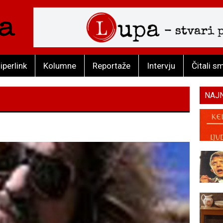
iperlink
Kolumne
Reportaže
Intervju
Čitali s
NAJ