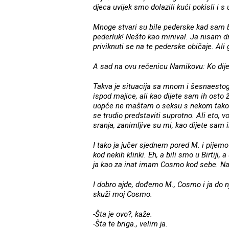
djeca uvijek smo dolazili kući pokisli i s
Mnoge stvari su bile pederske kad sam bi
pederluk! Nešto kao minival. Ja nisam dr
priviknuti se na te pederske običaje. Ali
A sad na ovu rečenicu Namikovu: Ko dije
Takva je situacija sa mnom i šesnaestog
ispod majice, ali kao dijete sam ih osto
uopće ne maštam o seksu s nekom tako 
se trudio predstaviti suprotno. Ali eto, v
sranja, zanimljive su mi, kao dijete sam i
I tako ja jučer sjednem pored M. i pijem
kod nekih klinki. Eh, a bili smo u Birtiji, 
ja kao za inat imam Cosmo kod sebe. Nar
I dobro ajde, dođemo M., Cosmo i ja do n
skuži moj Cosmo.
-Šta je ovo?, kaže.
-Šta te briga., velim ja.