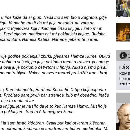
 ti u lice kaže da si glup. Nedavno sam bio u Zagrebu, gdje
gu. Vandaho misli da mi ju je posudio, ali vara se.
ak iz Bijelovara koji nikad nije čitao knjige, i zato mi ih
ne. Pred cijelom nacijom oni mi poklanjaju knjige. Buddha
andaho Sam, Namika Kabila. Namiče, jebem te u ime,
dvije godine poklanjali zbirku pjesama Hamze Hume. Otkud
je dobio u veljači, pa ju je poklonio meni u travnju, ja sam je
LÁS
 ovaj ju je poklonio četvrtom u lipnju. Nikad nismo pisali
 neupotrebljive. Nakon posvete moraš prekrižiti ime i broj
KOME
li se
sruši
, Kureishi nešto, Harifinifi Kureishi. O tipu koji napušta
e. Pročitao sam prvih par stranica, bilo mi dosadno. Inače
 nije to mala stvar.
tu knjigu, jer je mislio da je to kao Hamza Humo. Mislio je
mu poklanjam. Sad to čita njegova žena.
a i ja sam imao kišobran. Svaki put kad otvaram kišobran
am odrastao kišobran je smatran simbolom pederluka. Mi