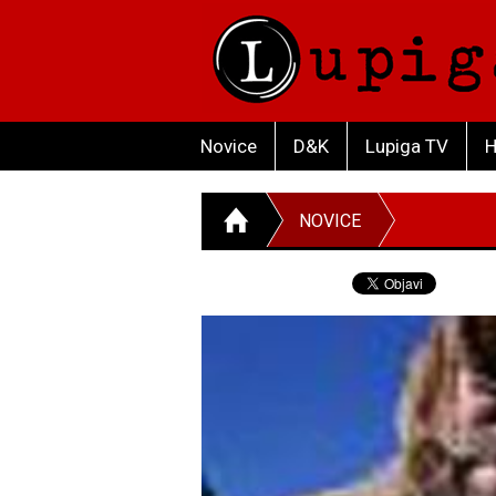
Novice
D&K
Lupiga TV
H
NOVICE