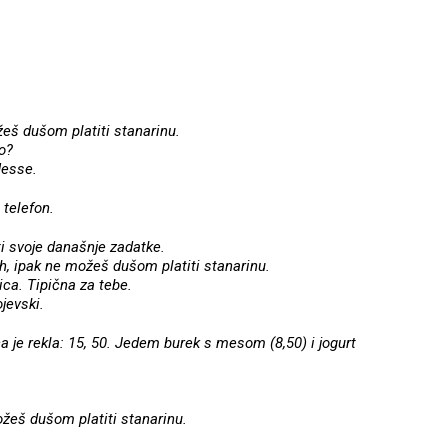
žeš dušom platiti stanarinu.
io?
Hesse.
 telefon.
i svoje današnje zadatke.
ih, ipak ne možeš dušom platiti stanarinu.
ica. Tipična za tebe.
jevski.
 je rekla: 15, 50. Jedem burek s mesom (8,50) i jogurt
ožeš dušom platiti stanarinu.