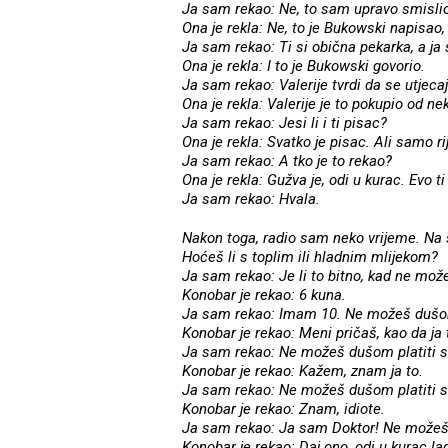
Ja sam rekao: Ne, to sam upravo smisli
Ona je rekla: Ne, to je Bukowski napisao
Ja sam rekao: Ti si obična pekarka, a ja
Ona je rekla: I to je Bukowski govorio.
Ja sam rekao: Valerije tvrdi da se utjec
Ona je rekla: Valerije je to pokupio od ne
Ja sam rekao: Jesi li i ti pisac?
Ona je rekla: Svatko je pisac. Ali samo ri
Ja sam rekao: A tko je to rekao?
Ona je rekla: Gužva je, odi u kurac. Evo t
Ja sam rekao: Hvala.
Nakon toga, radio sam neko vrijeme. Na s
Hoćeš li s toplim ili hladnim mlijekom?
Ja sam rekao: Je li to bitno, kad ne mož
Konobar je rekao: 6 kuna.
Ja sam rekao: Imam 10. Ne možeš dušom 
Konobar je rekao: Meni pričaš, kao da ja
Ja sam rekao: Ne možeš dušom platiti s
Konobar je rekao: Kažem, znam ja to.
Ja sam rekao: Ne možeš dušom platiti s
Konobar je rekao: Znam, idiote.
Ja sam rekao: Ja sam Doktor! Ne možeš 
Konobar je rekao: Daj ono, odi u kurac la