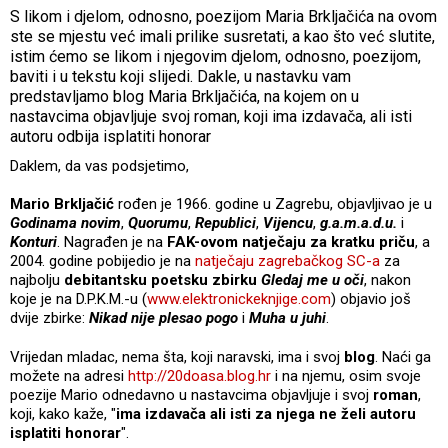
S likom i djelom, odnosno, poezijom Maria Brkljačića na ovom
ste se mjestu već imali prilike susretati, a kao što već slutite,
istim ćemo se likom i njegovim djelom, odnosno, poezijom,
baviti i u tekstu koji slijedi. Dakle, u nastavku vam
predstavljamo blog Maria Brkljačića, na kojem on u
nastavcima objavljuje svoj roman, koji ima izdavača, ali isti
autoru odbija isplatiti honorar
Daklem, da vas podsjetimo,
Mario Brkljačić
rođen je 1966. godine u Zagrebu, objavljivao je u
Godinama novim
,
Quorumu
,
Republici
,
Vijencu
,
g.a.m.a.d.u.
i
Konturi
. Nagrađen je na
FAK-ovom natječaju za kratku priču
, a
2004. godine pobijedio je na
natječaju zagrebačkog SC-a
za
najbolju
debitantsku poetsku zbirku
Gledaj me u oči
, nakon
koje je na D.P.K.M.-u (
www.elektronickeknjige.com
) objavio još
dvije zbirke:
Nikad nije plesao pogo
i
Muha u juhi
.
Vrijedan mladac, nema šta, koji naravski, ima i svoj
blog
. Naći ga
možete na adresi
http://20doasa.blog.hr
i na njemu, osim svoje
poezije Mario odnedavno u nastavcima objavljuje i svoj
roman
,
koji, kako kaže, "
ima
izdavača ali isti za njega ne želi autoru
isplatiti honorar
".