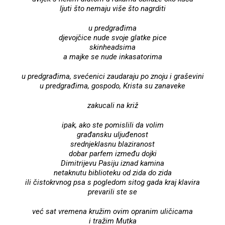
ljuti što nemaju više što nagrditi
u predgrađima
djevojčice nude svoje glatke pice
skinheadsima
a majke se nude inkasatorima
u predgrađima, svećenici zaudaraju po znoju i graševini
u predgrađima, gospodo, Krista su zanaveke
zakucali na križ
ipak, ako ste pomislili da volim
građansku uljuđenost
srednjeklasnu blaziranost
dobar parfem između dojki
Dimitrijevu Pasiju iznad kamina
netaknutu biblioteku od zida do zida
ili čistokrvnog psa s pogledom sitog gada kraj klavira
prevarili ste se
već sat vremena kružim ovim opranim uličicama
i tražim Mutka