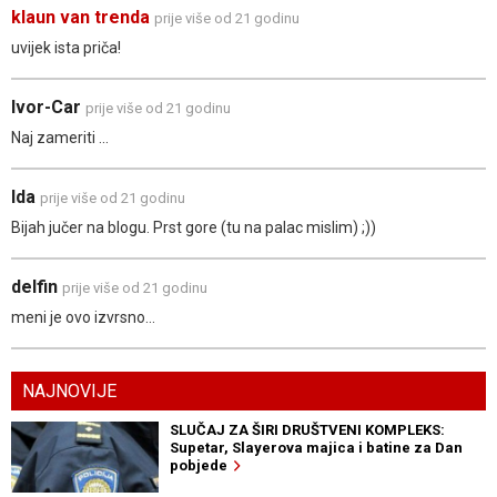
klaun van trenda
prije više od 21 godinu
uvijek ista priča!
Ivor-Car
prije više od 21 godinu
Naj zameriti ...
Ida
prije više od 21 godinu
Bijah jučer na blogu. Prst gore (tu na palac mislim) ;))
delfin
prije više od 21 godinu
meni je ovo izvrsno...
NAJNOVIJE
SLUČAJ ZA ŠIRI DRUŠTVENI KOMPLEKS:
Supetar, Slayerova majica i batine za Dan
pobjede