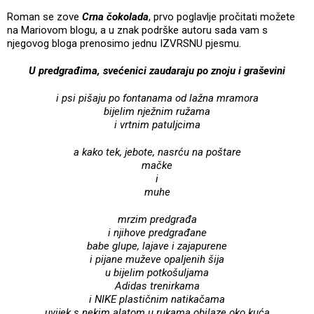
Roman se zove
Crna čokolada
, prvo poglavlje pročitati možete
na Mariovom blogu, a u znak podrške autoru sada vam s
njegovog bloga prenosimo jednu IZVRSNU pjesmu.
U predgrađima, svećenici zaudaraju po znoju i graševini
i psi pišaju po fontanama od lažna mramora
bijelim nježnim ružama
i vrtnim patuljcima
a kako tek, jebote, nasrću na poštare
mačke
i
muhe
mrzim predgrađa
i njihove predgrađane
babe glupe, lajave i zajapurene
i pijane muževe opaljenih šija
u bijelim potkošuljama
Adidas trenirkama
i NIKE plastičnim natikačama
uvijek s nekim alatom u rukama obilaze oko kuća