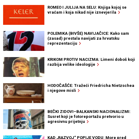
ROMEO I JULIJA NA SELU: Knjiga kojoj se
vraćam i koja nikad nije iznevjerila
POLEMIKA (BIVŠE) NAVIJAČICE: Kako sam
(zasad) prestala navijati za hrvatsku
reprezentaciju
KRIKOM PROTIV NACIZMA: Limeni doboš koji
razbija velike ideologije
HODOČAŠĆE: Tražeći Friedricha Nietzschea
i njegove misli
BEČKI ZIDOVI–BALKANSKI NACIONALIZMI:
Susret koji je fotoreportažu pretvorio u
agresivnu prijetnju
KAD „RAZVOJ“ POPIJE VODU: More pred