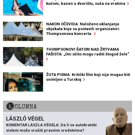
kućom, bazen u dvorištu, suša na vratima
NAKON OČEVIDA: Naloženo uklanjanje
objekata koje su postavili organizatori
Thompsonova koncerta
THOMPSONOVI ŠATORI NAD ŽRTVAMA
FAŠISTA: „Oni očito mogu raditi štogod žele“
ŽUTA PISMA: Kritički film koji nije mogao biti
snimljen u Turskoj
KOLUMNA
LÁSZLÓ VÉGEL
KOMENTAR LÁSZLA VÉGELA: Da li se autokratski
sistem može srušiti pravnim sredstvima?