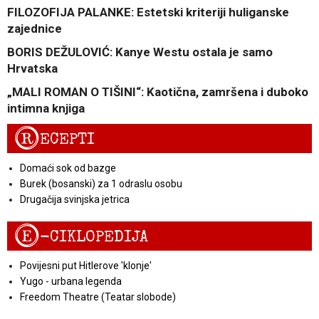
FILOZOFIJA PALANKE: Estetski kriteriji huliganske
zajednice
BORIS DEŽULOVIĆ: Kanye Westu ostala je samo
Hrvatska
„MALI ROMAN O TIŠINI“: Kaotična, zamršena i duboko
intimna knjiga
R
ECEPTI
Domaći sok od bazge
Burek (bosanski) za 1 odraslu osobu
Drugačija svinjska jetrica
E
-CIKLOPEDIJA
Povijesni put Hitlerove 'klonje'
Yugo - urbana legenda
Freedom Theatre (Teatar slobode)