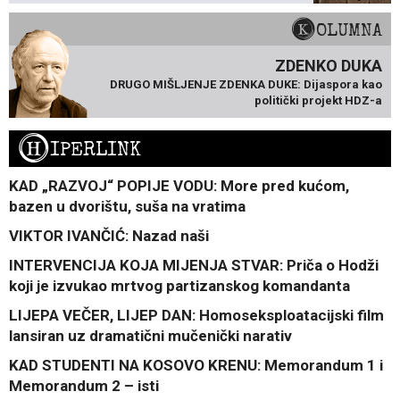
KOLUMNA
ZDENKO DUKA
DRUGO MIŠLJENJE ZDENKA DUKE: Dijaspora kao
politički projekt HDZ-a
H
IPERLINK
KAD „RAZVOJ“ POPIJE VODU: More pred kućom,
bazen u dvorištu, suša na vratima
VIKTOR IVANČIĆ: Nazad naši
INTERVENCIJA KOJA MIJENJA STVAR: Priča o Hodži
koji je izvukao mrtvog partizanskog komandanta
LIJEPA VEČER, LIJEP DAN: Homoseksploatacijski film
lansiran uz dramatični mučenički narativ
KAD STUDENTI NA KOSOVO KRENU: Memorandum 1 i
Memorandum 2 – isti