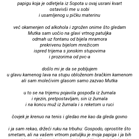
papigu koja je odletjela iz Sopota u ovaj usrani kvart
ostavivši me u sobi
i usamljenog u pičku materinu
već okamenjen od alkohola i zgrožen onime što gledam
Mutka sam uočio na glavi vrtnog patuljka
odmah uz fontanu od bijela mramora
prekrivenu bijelom mrežicom
ispred trijema s jonskim stupovima
i prozorima od pvc-a
došlo mi je da se pobljujem
u glavu kamenog lava na stupu obloženom bračkim kamenom
ali sam molećivim glasom samo zazvao Mutka
u to se na trijemu pojavila gospođa iz žurnala
i njezin, pretpostavljam, sin iz žurnala
i na koncu muž iz žurnala i s reketom u ruci
čovjek je krenuo na tenis i gledao me kao da gleda govno
i ja sam rekao, držeći ruku na trbuhu: Gospodo, oprostite što
smetam, ali na vašem vrtnom patuljku je moja papiga i ja bih