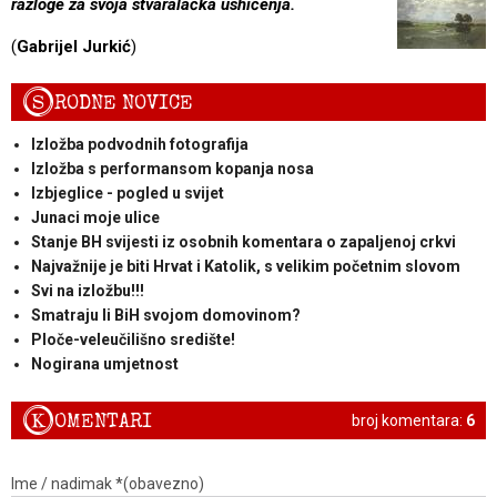
razloge za svoja stvaralačka ushićenja.
(
Gabrijel Jurkić
)
S
RODNE NOVICE
Izložba podvodnih fotografija
Izložba s performansom kopanja nosa
Izbjeglice - pogled u svijet
Junaci moje ulice
Stanje BH svijesti iz osobnih komentara o zapaljenoj crkvi
Najvažnije je biti Hrvat i Katolik, s velikim početnim slovom
Svi na izložbu!!!
Smatraju li BiH svojom domovinom?
Ploče-veleučilišno središte!
Nogirana umjetnost
K
OMENTARI
broj komentara:
6
Ime / nadimak *(obavezno)