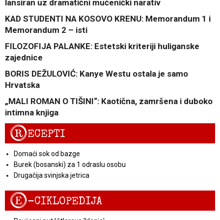
lansiran uz dramatični mučenički narativ
KAD STUDENTI NA KOSOVO KRENU: Memorandum 1 i
Memorandum 2 – isti
FILOZOFIJA PALANKE: Estetski kriteriji huliganske
zajednice
BORIS DEŽULOVIĆ: Kanye Westu ostala je samo
Hrvatska
„MALI ROMAN O TIŠINI“: Kaotična, zamršena i duboko
intimna knjiga
R
ECEPTI
Domaći sok od bazge
Burek (bosanski) za 1 odraslu osobu
Drugačija svinjska jetrica
E
-CIKLOPEDIJA