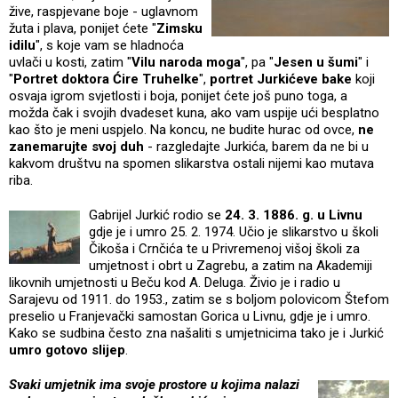
žive, raspjevane boje - uglavnom
žuta i plava, ponijet ćete "
Zimsku
idilu
", s koje vam se hladnoća
uvlači u kosti, zatim "
Vilu naroda moga
", pa "
Jesen u šumi
" i
"
Portret doktora Ćire Truhelke
",
portret Jurkićeve bake
koji
osvaja igrom svjetlosti i boja, ponijet ćete još puno toga, a
možda čak i svojih dvadeset kuna, ako vam uspije ući besplatno
kao što je meni uspjelo. Na koncu, ne budite hurac od ovce,
ne
zanemarujte svoj duh
- razgledajte Jurkića, barem da ne bi u
kakvom društvu na spomen slikarstva ostali nijemi kao mutava
riba.
Gabrijel Jurkić rodio se
24. 3. 1886. g. u Livnu
gdje je i umro 25. 2. 1974. Učio je slikarstvo u školi
Čikoša i Crnčića te u Privremenoj višoj školi za
umjetnost i obrt u Zagrebu, a zatim na Akademiji
likovnih umjetnosti u Beču kod A. Deluga. Živio je i radio u
Sarajevu od 1911. do 1953., zatim se s boljom polovicom Štefom
preselio u Franjevački samostan Gorica u Livnu, gdje je i umro.
Kako se sudbina često zna našaliti s umjetnicima tako je i Jurkić
umro gotovo slijep
.
Svaki umjetnik ima svoje prostore u kojima nalazi