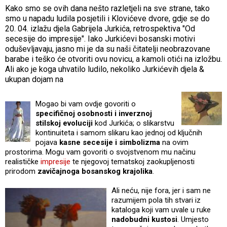
Kako smo se ovih dana nešto razletjeli na sve strane, tako
smo u napadu ludila posjetili i Klovićeve dvore, gdje se do
20. 04. izlažu djela Gabrijela Jurkića, retrospektiva "Od
secesije do impresije". Iako Jurkićevi bosanski motivi
oduševljavaju, jasno mi je da su naši čitatelji neobrazovane
barabe i teško će otvoriti ovu novicu, a kamoli otići na izložbu.
Ali ako je koga uhvatilo ludilo, nekoliko Jurkićevih djela &
ukupan dojam na
Mogao bi vam ovdje govoriti o
specifičnoj osobnosti i inverznoj
stilskoj evoluciji
kod Jurkića; o slikarstvu
kontinuiteta i samom slikaru kao jednoj od ključnih
pojava
kasne secesije i simbolizma
na ovim
prostorima. Mogu vam govoriti o svojstvenom mu načinu
realističke
impresije
te njegovoj tematskoj zaokupljenosti
prirodom
zavičajnoga bosanskog krajolika
.
Ali neću, nije fora, jer i sam ne
razumijem pola tih stvari iz
kataloga koji vam uvale u ruke
nadobudni kustosi
. Umjesto