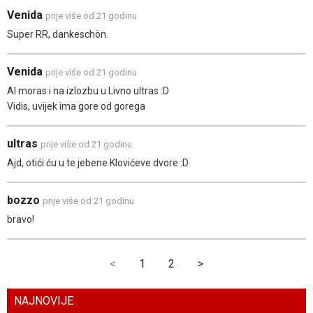
Venida
prije više od 21 godinu
Super RR, dankeschön.
Venida
prije više od 21 godinu
Al moras i na izlozbu u Livno ultras :D
Vidis, uvijek ima gore od gorega
ultras
prije više od 21 godinu
Ajd, otići ću u te jebene Klovićeve dvore :D
bozzo
prije više od 21 godinu
bravo!
<
1
2
>
NAJNOVIJE