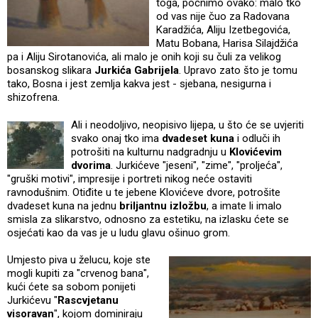
toga, počnimo ovako: malo tko
od vas nije čuo za Radovana
Karadžića, Aliju Izetbegovića,
Matu Bobana, Harisa Silajdžića
pa i Aliju Sirotanovića, ali malo je onih koji su čuli za velikog
bosanskog slikara
Jurkića Gabrijela
. Upravo zato što je tomu
tako, Bosna i jest zemlja kakva jest - sjebana, nesigurna i
shizofrena.
Ali i neodoljivo, neopisivo lijepa, u što će se uvjeriti
svako onaj tko ima
dvadeset kuna
i odluči ih
potrošiti na kulturnu nadgradnju u
Klovićevim
dvorima
. Jurkićeve "jeseni", "zime", "proljeća",
"gruški motivi", impresije i portreti nikog neće ostaviti
ravnodušnim. Otiđite u te jebene Klovićeve dvore, potrošite
dvadeset kuna na jednu
briljantnu izložbu
, a imate li imalo
smisla za slikarstvo, odnosno za estetiku, na izlasku ćete se
osjećati kao da vas je u ludu glavu ošinuo grom.
Umjesto piva u želucu, koje ste
mogli kupiti za "crvenog bana",
kući ćete sa sobom ponijeti
Jurkićevu "
Rascvjetanu
visoravan
", kojom dominiraju