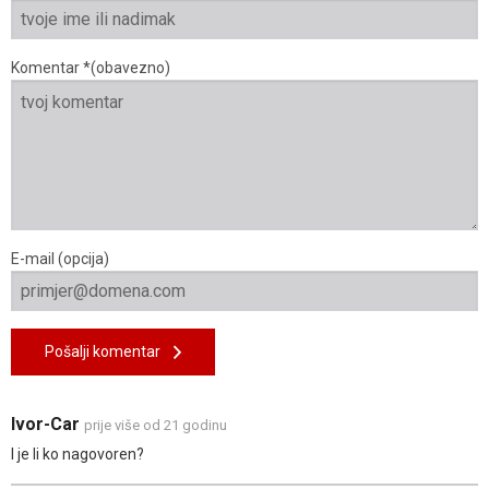
Komentar *(obavezno)
E-mail (opcija)
Pošalji komentar
Ivor-Car
prije više od 21 godinu
I je li ko nagovoren?