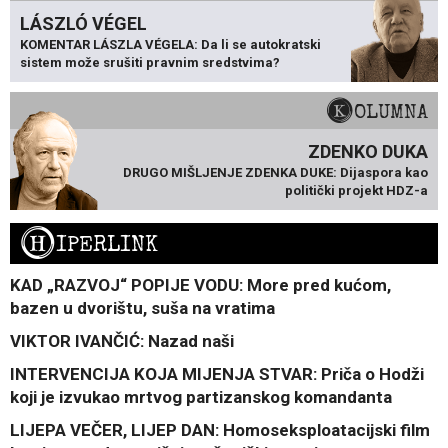
LÁSZLÓ VÉGEL
KOMENTAR LÁSZLA VÉGELA: Da li se autokratski
sistem može srušiti pravnim sredstvima?
KOLUMNA
ZDENKO DUKA
DRUGO MIŠLJENJE ZDENKA DUKE: Dijaspora kao
politički projekt HDZ-a
H
IPERLINK
KAD „RAZVOJ“ POPIJE VODU: More pred kućom,
bazen u dvorištu, suša na vratima
VIKTOR IVANČIĆ: Nazad naši
INTERVENCIJA KOJA MIJENJA STVAR: Priča o Hodži
koji je izvukao mrtvog partizanskog komandanta
LIJEPA VEČER, LIJEP DAN: Homoseksploatacijski film