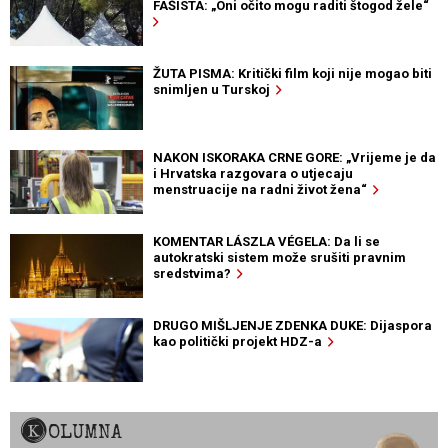
FAŠISTA: „Oni očito mogu raditi štogod žele“
ŽUTA PISMA: Kritički film koji nije mogao biti
snimljen u Turskoj
NAKON ISKORAKA CRNE GORE: „Vrijeme je da
i Hrvatska razgovara o utjecaju
menstruacije na radni život žena“
KOMENTAR LÁSZLA VÉGELA: Da li se
autokratski sistem može srušiti pravnim
sredstvima?
DRUGO MIŠLJENJE ZDENKA DUKE: Dijaspora
kao politički projekt HDZ-a
KOLUMNA