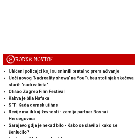
S
RODNE NOVICE
Uhićeni policajci koji su snimili brutalno premlaćivanje
Uoči novog 'Nadreality showa' na YouTubeu stotinjak skečeva
starih "nadrealista"
Otišao Zagreb Film Festival
Kakva je bila Nafaka
SFF: Kada dernek utihne
Revije malih književnosti - zemlja partner Bosna i
Hercegovina
Sarajevo gdje je nekad bilo - Kako se slavilo i kako se
šenlučilo?