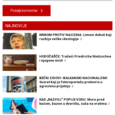
Pošalji komentar
NAJNOVIJE
KRIKOM PROTIV NACIZMA: Limeni doboš koji
razbija velike ideologije
HODOČAŠĆE: Tražeći Friedricha Nietzschea
i njegove misli
BEČKI ZIDOVI–BALKANSKI NACIONALIZMI:
Susret koji je fotoreportažu pretvorio u
agresivnu prijetnju
KAD „RAZVOJ“ POPIJE VODU: More pred
kućom, bazen u dvorištu, suša na vratima