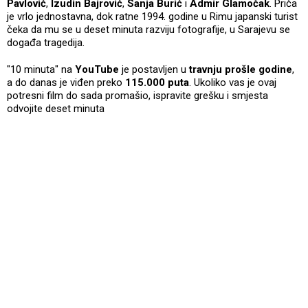
Pavlović
,
Izudin Bajrović
,
Sanja Burić
i
Admir Glamočak
. Priča
je vrlo jednostavna, dok ratne 1994. godine u Rimu japanski turist
čeka da mu se u deset minuta razviju fotografije, u Sarajevu se
događa tragedija.
"10 minuta" na
YouTube
je postavljen u
travnju prošle godine
,
a do danas je viđen preko
115.000 puta
. Ukoliko vas je ovaj
potresni film do sada promašio, ispravite grešku i smjesta
odvojite deset minuta