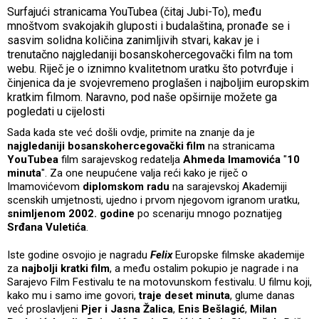
Surfajući stranicama YouTubea (čitaj Jubi-To), među
mnoštvom svakojakih gluposti i budalaština, pronađe se i
sasvim solidna količina zanimljivih stvari, kakav je i
trenutačno najgledaniji bosanskohercegovački film na tom
webu. Riječ je o iznimno kvalitetnom uratku što potvrđuje i
činjenica da je svojevremeno proglašen i najboljim europskim
kratkim filmom. Naravno, pod naše opširnije možete ga
pogledati u cijelosti
Sada kada ste već došli ovdje, primite na znanje da je
najgledaniji bosanskohercegovački film
na stranicama
YouTubea
film sarajevskog redatelja
Ahmeda Imamovića
"
10
minuta
". Za one neupućene valja reći kako je riječ o
Imamovićevom
diplomskom radu
na sarajevskoj Akademiji
scenskih umjetnosti, ujedno i prvom njegovom igranom uratku,
snimljenom 2002. godine
po scenariju mnogo poznatijeg
Srđana Vuletića
.
Iste godine osvojio je nagradu
Felix
Europske filmske akademije
za
najbolji kratki film
, a među ostalim pokupio je nagrade i na
Sarajevo Film Festivalu te na motovunskom festivalu. U filmu koji,
kako mu i samo ime govori,
traje deset minuta
, glume danas
već proslavljeni
Pjer i Jasna Žalica
,
Enis Bešlagić
,
Milan