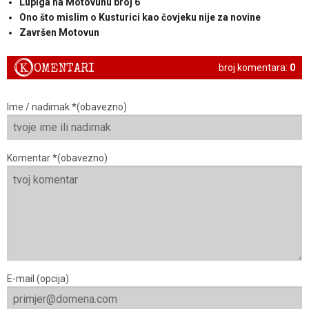
Lupiga na Motovunu broj 6
Ono što mislim o Kusturici kao čovjeku nije za novine
Završen Motovun
K
OMENTARI
broj komentara:
0
Ime / nadimak *(obavezno)
Komentar *(obavezno)
E-mail (opcija)