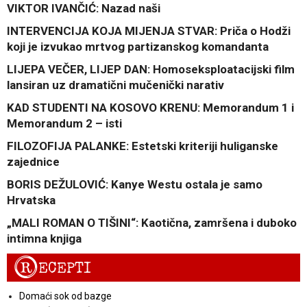
VIKTOR IVANČIĆ: Nazad naši
INTERVENCIJA KOJA MIJENJA STVAR: Priča o Hodži
koji je izvukao mrtvog partizanskog komandanta
LIJEPA VEČER, LIJEP DAN: Homoseksploatacijski film
lansiran uz dramatični mučenički narativ
KAD STUDENTI NA KOSOVO KRENU: Memorandum 1 i
Memorandum 2 – isti
FILOZOFIJA PALANKE: Estetski kriteriji huliganske
zajednice
BORIS DEŽULOVIĆ: Kanye Westu ostala je samo
Hrvatska
„MALI ROMAN O TIŠINI“: Kaotična, zamršena i duboko
intimna knjiga
R
ECEPTI
Domaći sok od bazge