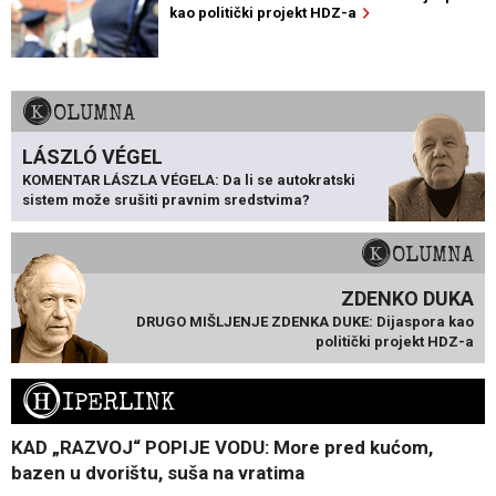
kao politički projekt HDZ-a
KOLUMNA
LÁSZLÓ VÉGEL
KOMENTAR LÁSZLA VÉGELA: Da li se autokratski
sistem može srušiti pravnim sredstvima?
KOLUMNA
ZDENKO DUKA
DRUGO MIŠLJENJE ZDENKA DUKE: Dijaspora kao
politički projekt HDZ-a
H
IPERLINK
KAD „RAZVOJ“ POPIJE VODU: More pred kućom,
bazen u dvorištu, suša na vratima