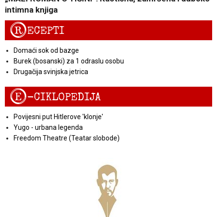
intimna knjiga
R
ECEPTI
Domaći sok od bazge
Burek (bosanski) za 1 odraslu osobu
Drugačija svinjska jetrica
E
-CIKLOPEDIJA
Povijesni put Hitlerove 'klonje'
Yugo - urbana legenda
Freedom Theatre (Teatar slobode)