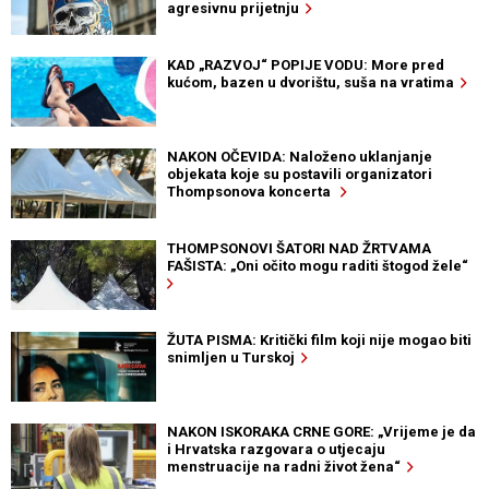
agresivnu prijetnju
KAD „RAZVOJ“ POPIJE VODU: More pred
kućom, bazen u dvorištu, suša na vratima
NAKON OČEVIDA: Naloženo uklanjanje
objekata koje su postavili organizatori
Thompsonova koncerta
THOMPSONOVI ŠATORI NAD ŽRTVAMA
FAŠISTA: „Oni očito mogu raditi štogod žele“
ŽUTA PISMA: Kritički film koji nije mogao biti
snimljen u Turskoj
NAKON ISKORAKA CRNE GORE: „Vrijeme je da
i Hrvatska razgovara o utjecaju
menstruacije na radni život žena“