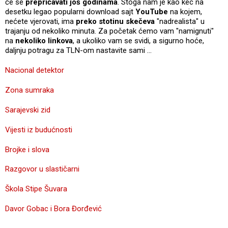
će se
prepričavati još godinama
. Stoga nam je kao kec na
desetku legao popularni download sajt
YouTube
na kojem,
nećete vjerovati, ima
preko stotinu skečeva
"nadrealista" u
trajanju od nekoliko minuta. Za početak ćemo vam "namignuti"
na
nekoliko linkova
, a ukoliko vam se svidi, a sigurno hoće,
daljnju potragu za TLN-om nastavite sami ...
Nacional detektor
Zona sumraka
Sarajevski zid
Vijesti iz budućnosti
Brojke i slova
Razgovor u slastičarni
Škola Stipe Šuvara
Davor Gobac i Bora Đorđević