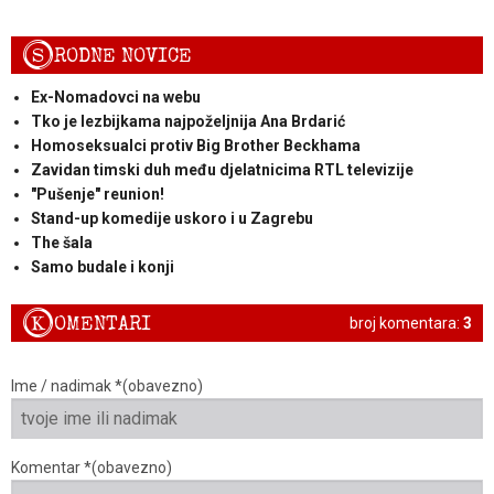
S
RODNE NOVICE
Ex-Nomadovci na webu
Tko je lezbijkama najpoželjnija Ana Brdarić
Homoseksualci protiv Big Brother Beckhama
Zavidan timski duh među djelatnicima RTL televizije
"Pušenje" reunion!
Stand-up komedije uskoro i u Zagrebu
The šala
Samo budale i konji
K
OMENTARI
broj komentara:
3
Ime / nadimak *(obavezno)
Komentar *(obavezno)