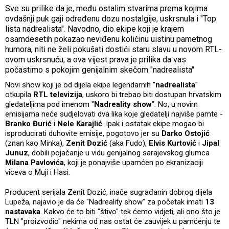
Sve su prilike da je, među ostalim stvarima prema kojima
ovdašnji puk gaji određenu dozu nostalgije, uskrsnula i "Top
lista nadrealista". Navodno, dio ekipe koji je krajem
osamdesetih pokazao neviđenu količinu uistinu pametnog
humora, niti ne želi pokušati dostići staru slavu u novom RTL-
ovom uskrsnuću, a ova vijest prava je prilika da vas
počastimo s pokojim genijalnim skečom "nadrealista"
Novi show koji je od dijela ekipe legendarnih "
nadrealista
"
otkupila
RTL televizija
, uskoro bi trebao biti dostupan hrvatskim
gledateljima pod imenom "
Nadreality show
". No, u novim
emisijama neće sudjelovati dva lika koje gledatelji najviše pamte -
Branko Đurić
i
Nele Karajlić
. Ipak i ostatak ekipe mogao bi
isproducirati duhovite emisije, pogotovo jer su
Darko Ostojić
(znan kao Minka),
Zenit Đozić
(aka Fudo),
Elvis Kurtović
i
Jipal
Junuz
, dobili pojačanje u vidu genijalnog sarajevskog glumca
Milana Pavlovića
, koji je ponajviše upamćen po ekranizaciji
viceva o Muji i Hasi.
Producent serijala Zenit Đozić, inače sugrađanin dobrog dijela
Lupeža, najavio je da će "Nadreality show" za početak imati
13
nastavaka
. Kakvo će to biti "štivo" tek ćemo vidjeti, ali ono što je
TLN "proizvodio" nekima od nas ostat će zauvijek u pamćenju te