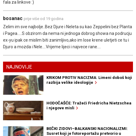
fala za linkove :)
bosanac
prije više od 19 godina
Zelim im sve najbolje..Bez Djure i Neleta su kao Zeppelini bez Planta
i Pagea.....S obzirom da nema ni jednoga dobrog showa na podrucju
ex-yu ipak ce mislim biti zanimljivo,ako im lose krene uletjeti ce tu i
Djuro a mozda i Nele....Vrijeme lijeci i najvece rane....
NAJNOVIJE
KRIKOM PROTIV NACIZMA: Limeni doboš koji
razbija velike ideologije
HODOČAŠĆE: Tražeći Friedricha Nietzschea
i njegove misli
BEČKI ZIDOVI–BALKANSKI NACIONALIZMI:
Susret koji je fotoreportažu pretvorio u