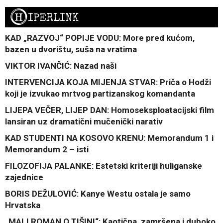
H
IPERLINK
KAD „RAZVOJ“ POPIJE VODU: More pred kućom,
bazen u dvorištu, suša na vratima
VIKTOR IVANČIĆ: Nazad naši
INTERVENCIJA KOJA MIJENJA STVAR: Priča o Hodži
koji je izvukao mrtvog partizanskog komandanta
LIJEPA VEČER, LIJEP DAN: Homoseksploatacijski film
lansiran uz dramatični mučenički narativ
KAD STUDENTI NA KOSOVO KRENU: Memorandum 1 i
Memorandum 2 – isti
FILOZOFIJA PALANKE: Estetski kriteriji huliganske
zajednice
BORIS DEŽULOVIĆ: Kanye Westu ostala je samo
Hrvatska
„MALI ROMAN O TIŠINI“: Kaotična, zamršena i duboko