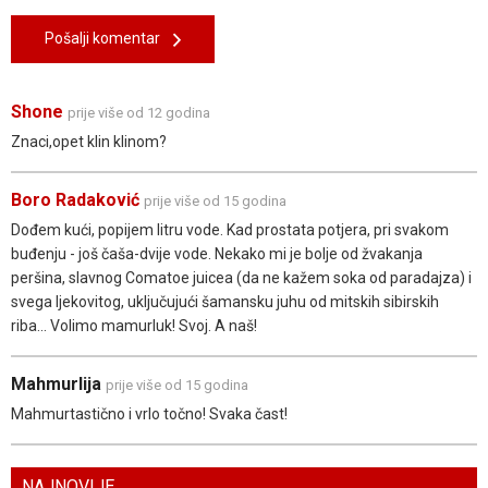
Pošalji komentar
Shone
prije više od 12 godina
Znaci,opet klin klinom?
Boro Radaković
prije više od 15 godina
Dođem kući, popijem litru vode. Kad prostata potjera, pri svakom
buđenju - još čaša-dvije vode. Nekako mi je bolje od žvakanja
peršina, slavnog Comatoe juicea (da ne kažem soka od paradajza) i
svega ljekovitog, uključujući šamansku juhu od mitskih sibirskih
riba... Volimo mamurluk! Svoj. A naš!
Mahmurlija
prije više od 15 godina
Mahmurtastično i vrlo točno! Svaka čast!
NAJNOVIJE