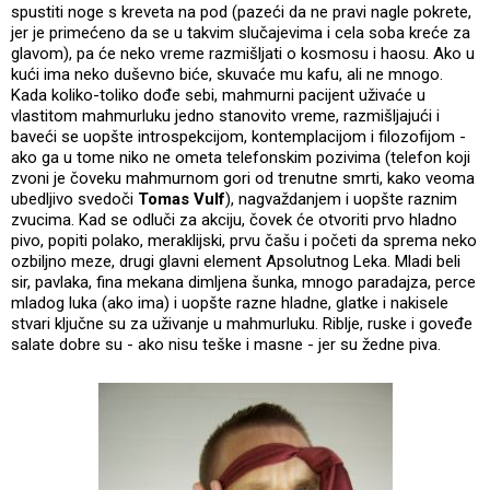
spustiti noge s kreveta na pod (pazeći da ne pravi nagle pokrete,
jer je primećeno da se u takvim slučajevima i cela soba kreće za
glavom), pa će neko vreme razmišljati o kosmosu i haosu. Ako u
kući ima neko duševno biće, skuvaće mu kafu, ali ne mnogo.
Kada koliko-toliko dođe sebi, mahmurni pacijent uživaće u
vlastitom mahmurluku jedno stanovito vreme, razmišljajući i
baveći se uopšte introspekcijom, kontemplacijom i filozofijom -
ako ga u tome niko ne ometa telefonskim pozivima (telefon koji
zvoni je čoveku mahmurnom gori od trenutne smrti, kako veoma
ubedljivo svedoči
Tomas Vulf
), nagvaždanjem i uopšte raznim
zvucima. Kad se odluči za akciju, čovek će otvoriti prvo hladno
pivo, popiti polako, meraklijski, prvu čašu i početi da sprema neko
ozbiljno meze, drugi glavni element Apsolutnog Leka. Mladi beli
sir, pavlaka, fina mekana dimljena šunka, mnogo paradajza, perce
mladog luka (ako ima) i uopšte razne hladne, glatke i nakisele
stvari ključne su za uživanje u mahmurluku. Riblje, ruske i goveđe
salate dobre su - ako nisu teške i masne - jer su žedne piva.