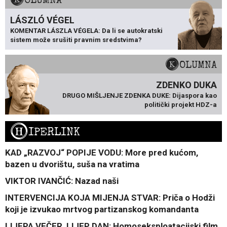
LÁSZLÓ VÉGEL
KOMENTAR LÁSZLA VÉGELA: Da li se autokratski
sistem može srušiti pravnim sredstvima?
KOLUMNA
ZDENKO DUKA
DRUGO MIŠLJENJE ZDENKA DUKE: Dijaspora kao
politički projekt HDZ-a
H
IPERLINK
KAD „RAZVOJ“ POPIJE VODU: More pred kućom,
bazen u dvorištu, suša na vratima
VIKTOR IVANČIĆ: Nazad naši
INTERVENCIJA KOJA MIJENJA STVAR: Priča o Hodži
koji je izvukao mrtvog partizanskog komandanta
LIJEPA VEČER, LIJEP DAN: Homoseksploatacijski film