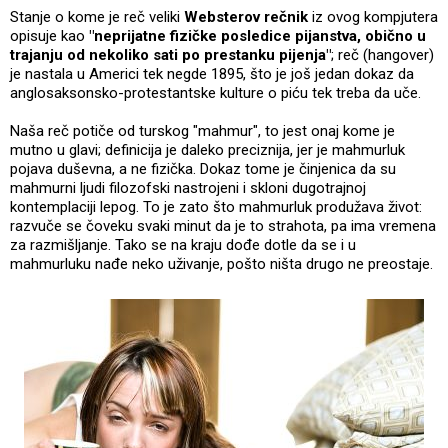
Stanje o kome je reč veliki
Websterov rečnik
iz ovog kompjutera
opisuje kao
"neprijatne fizičke posledice pijanstva, obično u
trajanju od nekoliko sati po prestanku pijenja"
; reč (hangover)
je nastala u Americi tek negde 1895, što je još jedan dokaz da
anglosaksonsko-protestantske kulture o piću tek treba da uče.
Naša reč potiče od turskog "mahmur", to jest onaj kome je
mutno u glavi; definicija je daleko preciznija, jer je mahmurluk
pojava duševna, a ne fizička. Dokaz tome je činjenica da su
mahmurni ljudi filozofski nastrojeni i skloni dugotrajnoj
kontemplaciji lepog. To je zato što mahmurluk produžava život:
razvuče se čoveku svaki minut da je to strahota, pa ima vremena
za razmišljanje. Tako se na kraju dođe dotle da se i u
mahmurluku nađe neko uživanje, pošto ništa drugo ne preostaje.