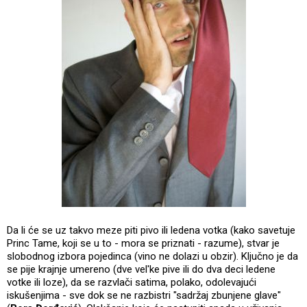
Da li će se uz takvo meze piti pivo ili ledena votka (kako savetuje
Princ Tame, koji se u to - mora se priznati - razume), stvar je
slobodnog izbora pojedinca (vino ne dolazi u obzir). Ključno je da
se pije krajnje umereno (dve vel'ke pive ili do dva deci ledene
votke ili loze), da se razvlači satima, polako, odolevajući
iskušenjima - sve dok se ne razbistri "sadržaj zbunjene glave"