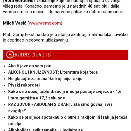
(
Bora Đorđević
). Olakšanje koje će nastupiti spada u uživanja
višeg reda. Konačno, pametno je u narednih 48 sati biti i dalje
veoma umeren u piću - do naredne prilike za dobar mahmurluk.
Miloš Vasić
(
www.vreme.com
)
P. S.
Gornji tekst nastao je u stanju akutnog mahmurluka i uveliko
je doprineo njegovom ublažavanju.
S
RODNE NOVICE
Ako ti jave da sam pao
ALKOHOL I KNJIŽEVNOST: Literatura koja teče
Ne glasajte za munafike koji piju rakiju!
Pivski rekorderi
Kako se u općoj tabloidizaciji medija postaje zvijezda - 1,6
litara gemišta u 17,2 sekunde
RAZGOVOR - ABDULAH SIDRAN: „Ista smo govna, svi i
svugdje!“
Kako se proljeće spotaknulo o bure s rakijom ili I rakija je teža
od ulja
Alkoholičari svih zemalja - ujedinite se