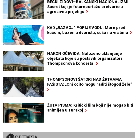
BEČKI ZIDOVI–BALKANSKI NACIONALIZMI:
Susret koji je fotoreportažu pretvorio u
agresivnu prijetnju
KAD „RAZVOJ“ POPIJE VODU: More pred
kućom, bazen u dvorištu, suša na vratima
NAKON OČEVIDA: Naloženo uklanjanje
objekata koje su postavili organizatori
Thompsonova koncerta
THOMPSONOVI ŠATORI NAD ŽRTVAMA
FAŠISTA: „Oni očito mogu raditi štogod žele“
ŽUTA PISMA: Kritički film koji nije mogao biti
snimljen u Turskoj
KOLUMNA