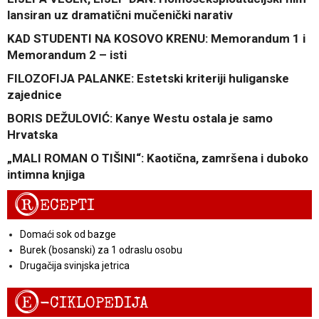
lansiran uz dramatični mučenički narativ
KAD STUDENTI NA KOSOVO KRENU: Memorandum 1 i
Memorandum 2 – isti
FILOZOFIJA PALANKE: Estetski kriteriji huliganske
zajednice
BORIS DEŽULOVIĆ: Kanye Westu ostala je samo
Hrvatska
„MALI ROMAN O TIŠINI“: Kaotična, zamršena i duboko
intimna knjiga
R
ECEPTI
Domaći sok od bazge
Burek (bosanski) za 1 odraslu osobu
Drugačija svinjska jetrica
E
-CIKLOPEDIJA