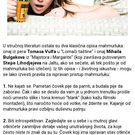
U stručnoj literaturi ostala su dva klasična opisa mahmurluka:
onaj iz pera
Tomasa Vulfa
u "Lomači taštine" i onaj
Mihaila
Bulgakova
iz "Majstora i Margarite" (koji završava putovanjem
Stepe Lihodjejeva
na Jaltu, ako se sećate, ali tek pošto je od
mahmurluka bio izlečen). Iz tih opisa - i životnog iskustva - mogu
se lako izvesti pravila za ispravan pristup mahmurluku:
1.
Ne kajati se. Pametan čovek pije da pamti, a budala pije da
zaboravi. Čak i ako se desilo da vam je u jednom trenutku prošle
noći umesto slike i tona krenuo "blank" (kako kažu filmski
montažeri), što naročito hoće od votke, ne žderite se. Kajanje od
mahmurluka pravi ozbiljnu duševnu patnju.
2.
Biti introspektivan. Zagledajte se u sebe i u mutnoj glavi
otkrićete zanimljive detalje vašeg unutrašnjeg života, za koje
često niste ni znali da su tu. Čovek koji ima ispravan stav otkriće