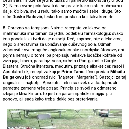
četiri sata i može se jedino ublažiti i pametno iskoristiti (vidi pod
2.). Nema svrhe pokušavati da se pravite kako niste mahmurni i
da je, k'o biva, sve u redu; tako samo mučite i sebe i druge. Što
reče
Duško Radović
, teško tom poslu na koji takvi krenete.
5.
Oprezno sa terapijom. Naime, recepata za lekove od
mahmurluka ima taman za jednu podebelu farmakologiju; svako
ima poneki lek i tvrdi da je najbolji. Reč, zapravo, nije o lekovima,
nego o sredstvima za ublažavanje duševnog bola. Odmah
zaboravite sve moguće anglosaksonske i nordijske štosove; oni
pojma nemaju o tome, pa prepisuju nekakve ludačke koktele od
živih jaja, bibera, paradajz-soka, sirćeta i Pan-galactic Gargle
Blastera. Stručna literatura, međutim, priznaje alka-selcer, rasol i
Apsolutni Lek, recept za koji je
Princ Tame
lično predao
Mihailu
Bulgakovu
još onomad (vidi "Majstor i Margarita"). Sastojci za taj
originalni - i najbolji - Apsolutni Lek nisu uvek svi dostupni, ali
pametne zamene vrše posao. Princip se svodi na odmereno
izbijanje klina klinom, to jest na parasimpatičku magiju: piti
ponovo, ali sada kako treba, dakle bez preterivanja.