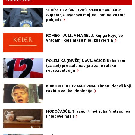
SLUČAJ ZA ŠIRI DRUŠTVENI KOMPLEKS:
Supetar, Slayerova majica i batine za Dan
pobjede
ROMEO I JULIJA NA SELU: Knjiga kojoj se
vraćam i koja nikad nije iznevjerila
POLEMIKA (BIVŠE) NAVIJAČICE: Kako sam
(zasad) prestala navijati za hrvatsku
reprezentaciju
KRIKOM PROTIV NACIZMA: Limeni doboš koji
razbija velike ideologije
HODOČAŠĆE: Tražeći Friedricha Nietzschea
i njegove misli