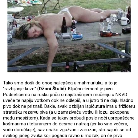
Tako smo došli do onog najlepšeg u mahmurluku, a to je
"razbijanje krize" (
Džoni Štulić
). Ključni element je pivo.
Podsetićemo na rusku priču o najstrašnijem mučenju u NKVD:
uveče te napiju votkom dok ne odlepiš, a u jutro ti ne daju hladno
pivo dok ne priznaš. Dakle, svaki ozbiljan ispičutura ima u frižideru
stratešku rezervu piva (a u zamrzivaču votku ili lozu, zakopanu
među mesištem). Kada se takav probudi posle noći upropašćene
košmarima i teturanjem do česme i natrag (jer ko vino večera,
vodu doručkuje), sav onako zgužvan i zarozan, stresajući se od
svakog jačeg zvuka koji pogađa ravno u mozak, on će prvo