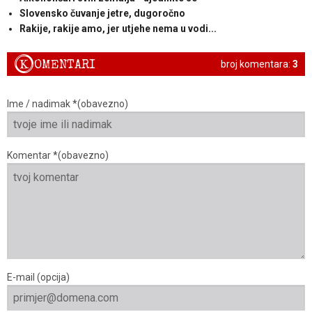
Slovensko čuvanje jetre, dugoročno
Rakije, rakije amo, jer utjehe nema u vodi...
K
OMENTARI
broj komentara:
3
Ime / nadimak *(obavezno)
Komentar *(obavezno)
E-mail (opcija)