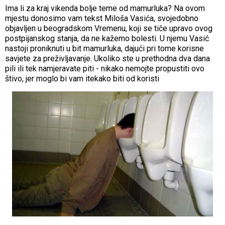
Ima li za kraj vikenda bolje teme od mamurluka? Na ovom
mjestu donosimo vam tekst Miloša Vasića, svojedobno
objavljen u beogradskom Vremenu, koji se tiče upravo ovog
postpijanskog stanja, da ne kažemo bolesti. U njemu Vasić
nastoji proniknuti u bit mamurluka, dajući pri tome korisne
savjete za preživljavanje. Ukoliko ste u prethodna dva dana
pili ili tek namjeravate piti - nikako nemojte propustiti ovo
štivo, jer moglo bi vam itekako biti od koristi