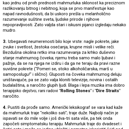
kao jednu od prvih prednosti mahmurluka sklonost ka preciznom
razlikovanju bitnog i nebitnog, koja se prvo manifestuje kao
napad ravnodušnosti, da bi uskoro prešla u melanholično
razumevanje suštine sveta, ljudske prirode i njihove
nepopravljivosti. Zato valjda stari i iskusni pijanci izgledaju nekako
mudro.
3.
Izbegavati neumerenosti bilo koje vrste: nagle pokrete, jake
zvuke i svetlost, žestoka osećanja, krupne misli i velike reči.
Bezdušna okolina retko ima razumevanja za krhko duševno
stanje mahmurnog čoveka; njemu treba samo malo ljubavi i
pažnje, da se na njega ne izdiru i da ga ne teraju da pravi razne
suvišne pokrete ("Pomeri se, stoko alkoholičarska, marš u
samoposlugu!" i slično). Gluposti na čoveka mahmurnog deluju
uništavajuće, pa se zato valja kloniti televizije, novina i ostalih
budalaština, a naročito glupih ljudi. Blaga i lepa muzika ima dobro
terapijsko dejstvo; rani radovi
"Rolling Stones"
i
"Dire Straits"
naročito.
4.
Pustiti da prođe samo. Američki leksikograf se vara kad kaže
da mahmurluk traje "nekoliko sati"; traje duže. Najbolji način je
ispavati se do mile volje i još dva-tri sata više, pa tek onda
započeti simptomatsku terapiju. Mahmurluk traje do dvadeset i