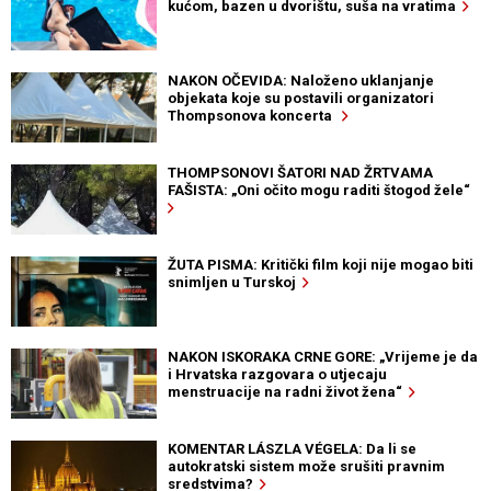
kućom, bazen u dvorištu, suša na vratima
NAKON OČEVIDA: Naloženo uklanjanje
objekata koje su postavili organizatori
Thompsonova koncerta
THOMPSONOVI ŠATORI NAD ŽRTVAMA
FAŠISTA: „Oni očito mogu raditi štogod žele“
ŽUTA PISMA: Kritički film koji nije mogao biti
snimljen u Turskoj
NAKON ISKORAKA CRNE GORE: „Vrijeme je da
i Hrvatska razgovara o utjecaju
menstruacije na radni život žena“
KOMENTAR LÁSZLA VÉGELA: Da li se
autokratski sistem može srušiti pravnim
sredstvima?