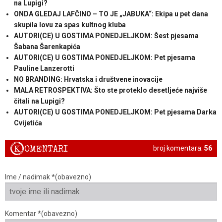
na Lupigi?
ONDA GLEDAJ LAFČINO – TO JE „JABUKA“: Ekipa u pet dana
skupila lovu za spas kultnog kluba
AUTORI(CE) U GOSTIMA PONEDJELJKOM: Šest pjesama
Šabana Šarenkapića
AUTORI(CE) U GOSTIMA PONEDJELJKOM: Pet pjesama
Pauline Lanzerotti
NO BRANDING: Hrvatska i društvene inovacije
MALA RETROSPEKTIVA: Što ste proteklo desetljeće najviše
čitali na Lupigi?
AUTORI(CE) U GOSTIMA PONEDJELJKOM: Pet pjesama Darka
Cvijetića
K
OMENTARI
broj komentara:
56
Ime / nadimak *(obavezno)
Komentar *(obavezno)