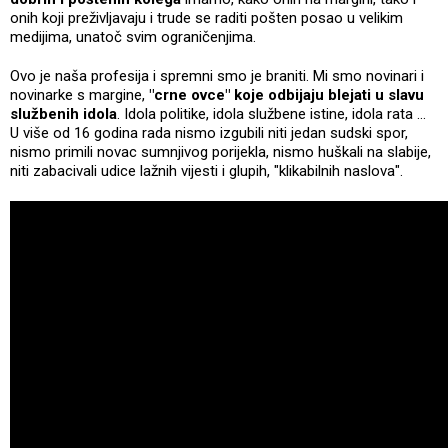
onih koji preživljavaju i trude se raditi pošten posao u velikim
medijima, unatoč svim ograničenjima.
Ovo je naša profesija i spremni smo je braniti. Mi smo novinari i
novinarke s margine,
"crne ovce" koje odbijaju blejati u slavu
službenih idola
. Idola politike, idola službene istine, idola rata ...
U više od 16 godina rada nismo izgubili niti jedan sudski spor,
nismo primili novac sumnjivog porijekla, nismo huškali na slabije,
niti zabacivali udice lažnih vijesti i glupih, "klikabilnih naslova".