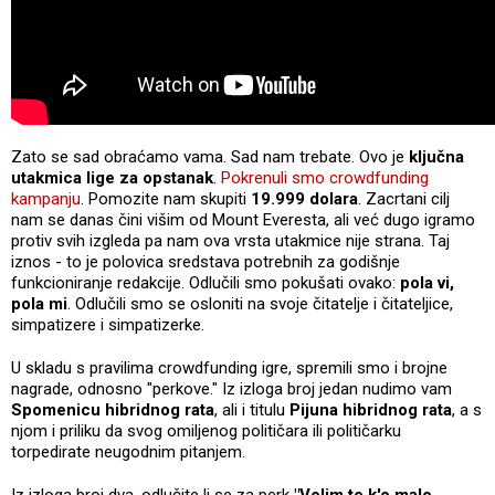
Zato se sad obraćamo vama. Sad nam trebate. Ovo je
ključna
utakmica lige za opstanak
.
Pokrenuli smo crowdfunding
kampanju
. Pomozite nam skupiti
19.999 dolara
. Zacrtani cilj
nam se danas čini višim od Mount Everesta, ali već dugo igramo
protiv svih izgleda pa nam ova vrsta utakmice nije strana. Taj
iznos - to je polovica sredstava potrebnih za godišnje
funkcioniranje redakcije. Odlučili smo pokušati ovako:
pola vi,
pola mi
. Odlučili smo se osloniti na svoje čitatelje i čitateljice,
simpatizere i simpatizerke.
U skladu s pravilima crowdfunding igre, spremili smo i brojne
nagrade, odnosno "perkove." Iz izloga broj jedan nudimo vam
Spomenicu hibridnog rata
, ali i titulu
Pijuna hibridnog rata
, a s
njom i priliku da svog omiljenog političara ili političarku
torpedirate neugodnim pitanjem.
Iz izloga broj dva, odlučite li se za perk
"Volim te k'o malo