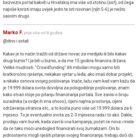
bezvezni portal kakvih u Hrvatskoj ima više od stotinu (sic!), od čega
najviše koristi imaju uvijek jedni te isti novinari (njih 5-6) je nešto
sasvim drugo.
Marko F.
prije više od 8 godina
@dino i ostali
Kakav je to način tražiti od države novac za medijski ili bilo kakav
drugi biznis? I ja bih u biznis, a da me 15 godina financira država.
Velike mudrosti. "Crowdfunding" iliti milodari mogu samo biti
kratkoročno rješenje, nekakav vjetar u leđa, ako imaš dobar projekt,
a nikako osnova svojeg poslovanja. Inače, lažu vam kad vam kažu da
je 19.999 dolara svota dovoljna za pologodišnje poslovanje; znam
kako stvari stoje po pitanju financiranja portala. Sve zavisi o broju
suradnika (a ovdje ih ima ohooo), cijeni najma prostorija, cijeni
održavanja stranica etc., a to košta puno više od 19.999 dolara za 6
mjeseci. To je eventualno svota za 2-3 mjeseca rada i to ako. Dakle,
prodaju vam burek; kada završi ova kampanja, počet će nova i misle
da će tako moći unedogled financirati svoj žurnalizam. Oni bi
jednostavno mogli riješiti pitanje svojeg financiranja; trebaju doći do