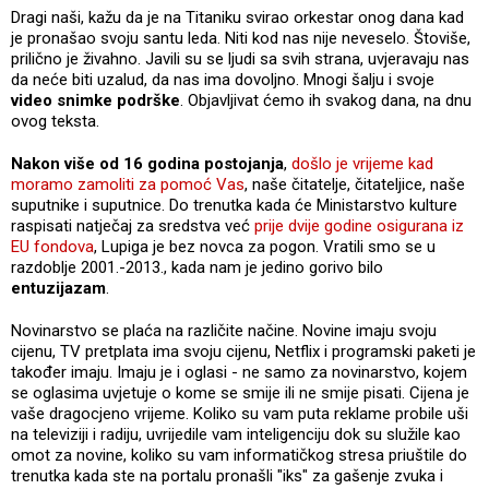
Dragi naši, kažu da je na Titaniku svirao orkestar onog dana kad
je pronašao svoju santu leda. Niti kod nas nije neveselo. Štoviše,
prilično je živahno. Javili su se ljudi sa svih strana, uvjeravaju nas
da neće biti uzalud, da nas ima dovoljno. Mnogi šalju i svoje
video snimke podrške
. Objavljivat ćemo ih svakog dana, na dnu
ovog teksta.
Nakon više od 16 godina postojanja
,
došlo je vrijeme kad
moramo zamoliti za pomoć Vas
, naše čitatelje, čitateljice, naše
suputnike i suputnice. Do trenutka kada će Ministarstvo kulture
raspisati natječaj za sredstva već
prije dvije godine osigurana iz
EU fondova
, Lupiga je bez novca za pogon. Vratili smo se u
razdoblje 2001.-2013., kada nam je jedino gorivo bilo
entuzijazam
.
Novinarstvo se plaća na različite načine. Novine imaju svoju
cijenu, TV pretplata ima svoju cijenu, Netflix i programski paketi je
također imaju. Imaju je i oglasi - ne samo za novinarstvo, kojem
se oglasima uvjetuje o kome se smije ili ne smije pisati. Cijena je
vaše dragocjeno vrijeme. Koliko su vam puta reklame probile uši
na televiziji i radiju, uvrijedile vam inteligenciju dok su služile kao
omot za novine, koliko su vam informatičkog stresa priuštile do
trenutka kada ste na portalu pronašli "iks" za gašenje zvuka i