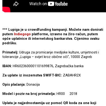
*** Lupiga je u crowdfunding kampanji. Možete nam donirati
putem
Indiegogo
platforme, izravno na žiro-račun, putem
opće uplatnice ili internetskog bankarstva. Cijenimo svaku
podršku.
Primatelj:
Udruga za promicanje medijske kulture, umjetnosti i
tolerancije „Lupiga – svijet kroz obične oči“, 10000 Zagreb
IBAN:
HR6023600001101699876, Zagrebačka banka
Za uplate iz inozemstva SWIFT-BIC:
ZABAHR2X
Opis plaćanja:
Donacija
Model i poziv na broj primatelja:
HR00 2018
Uplata je najjednostavnija uz pomoć QR koda za one koji