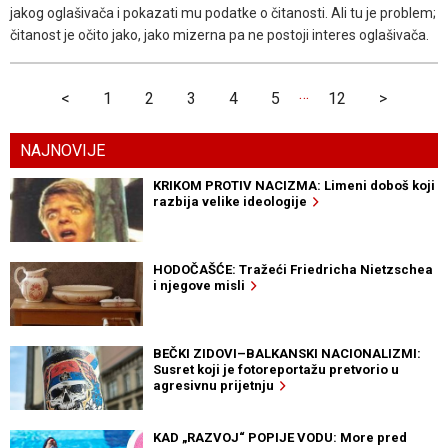
jakog oglašivača i pokazati mu podatke o čitanosti. Ali tu je problem;
čitanost je očito jako, jako mizerna pa ne postoji interes oglašivača.
…
<
1
2
3
4
5
12
>
NAJNOVIJE
KRIKOM PROTIV NACIZMA: Limeni doboš koji
razbija velike ideologije
HODOČAŠĆE: Tražeći Friedricha Nietzschea
i njegove misli
BEČKI ZIDOVI–BALKANSKI NACIONALIZMI:
Susret koji je fotoreportažu pretvorio u
agresivnu prijetnju
KAD „RAZVOJ“ POPIJE VODU: More pred