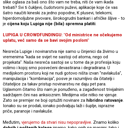
slike oglasa za baš ono što vam ne treba, niti će vam ikada
trebati? Svi ti čukljevi, čudotvorni puževi, aplikacije koje će vas
šatro naučiti kineski za jedno popodne, K plusevi, telekomi,
hiperdomoljubne pivovare, širokogrudni bankari i afričke šljive - to
je
cijena koju Lupiga nije (bila) spremna platiti
.
LUPIGA U CROWDFUNDINGU: "Od ministrice ne očekujemo
uplatu, već samo da se bavi svojim poslom"
Nesreća Lupige i novinarstva nije samo u činjenici da živimo u
vremenima "kada se svijet ne sastoji od atoma, nego od
projekata". Naša nesreća sastoji se u tome da je profesija koju
volimo i kojoj smo posvećeni devastirana i degradirana. U
medijskom prostoru koji ne nudi gotovo ništa izvan "navlakuša",
manipulacija i "kombinacija", posve je razumljivo da čitatelji i
čitateljice za takav pristup novinarstvu ne daju pet para.
Uglavnom čitamo što nam je ponuđeno, a zagađenost trivijalnim
sadržajem čini nas anksioznim. Medijima više nitko ne vjeruje.
Zato se premijer ne boji optužiti novinare za
hibridno ratovanje
.
Ionako su se prodali, ionako podvaljuju laži i šuplje, isprazne
priče, paranoje i navlakuše.
Međutim,
vjerujemo da stvari nisu nepopravljive
. Znamo koliko
dobrih i poštenih kolega
imamo, kako onih na margini, tako i