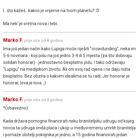
I...što kažeš...kakvo je vrijeme na tvom planetu? :D
Ma nek' je sretna nova i tebi...
Marko F.
prije više od 8 godina
Ima još jedan način kako Lupiga može riješiti "crowdunding"; neka im
5-6 novinara - koji pišu na još jedno 3-4 ili 5 mjesta (za što dobivaju
solidan honorar) - jednostavno besplatno pišu. I tako održavaju
"Lupigu" na medijskom životu. Ali oni svoj rad cijene i ne daju ništa
besplatno. Bez obzira o kakvim idealima se tu radi. Jer honorar je
honorar, lova je lova. ;)
Marko F.
prije više od 8 godina
*(obavezno)
Kada država pomogne financirati neku braniteljsku udrugu od kojeg
novca ta udruga onda plaća i ukop u međuvremenu umrlih branitelja
i pomaže obitelji pokojnika je jedno, a 15 godina financirati jedan