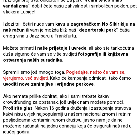
vandalizma",
dobit ćete našu zahvalnost i simboličan poklon: pet
stickera Lupige!
Izlozi tri i četiri nude vam
kavu u zagrebačkom No Sikirikiju na
naš račun
ili vam je možda bliži naš
"dezerterski perk"
: čaša
crnog vina u Jazz baru u Frankfurtu.
Možete primati i
naše prijetnje i uvrede
, ali ako ste tankoćutna
duša sigurno će vam se više svidjeti
fotografije ili književna
ostvarenja naših suradnika
.
Spremili smo još mnogo toga.
Pogledajte, nešto će vam se,
vjerujemo, već svidjeti
. Kako će kampanja odmicati, tako ćemo
uvoditi nove zanimljive i vrijedne perkove
.
Ako nemate prilike donirati, ako i sami trebate kakav
crowdfunding za opstanak, još uvijek nam možete pomoći.
Proširite glas
. Nakon 16 godina druženja i zastupanja stavova
kakvi nisu uvijek najpopularniji u našem nacionalizmom i ratnim
posljedicama kontaminiranom društvu, jasno nam je da ne
možemo računati na jednu donaciju koja će osigurati naš rad u
idućoj godini.