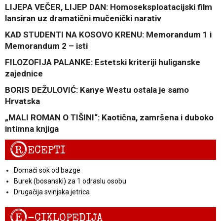
LIJEPA VEČER, LIJEP DAN: Homoseksploatacijski film
lansiran uz dramatični mučenički narativ
KAD STUDENTI NA KOSOVO KRENU: Memorandum 1 i
Memorandum 2 – isti
FILOZOFIJA PALANKE: Estetski kriteriji huliganske
zajednice
BORIS DEŽULOVIĆ: Kanye Westu ostala je samo
Hrvatska
„MALI ROMAN O TIŠINI“: Kaotična, zamršena i duboko
intimna knjiga
R
ECEPTI
Domaći sok od bazge
Burek (bosanski) za 1 odraslu osobu
Drugačija svinjska jetrica
E
-CIKLOPEDIJA