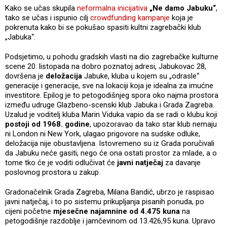
Kako se učas skupila
neformalna inicijativa
„Ne damo Jabuku“
,
tako se učas i ispunio cilj
crowdfunding kampanje
koja je
pokrenuta kako bi se pokušao spasiti kultni zagrebački klub
„Jabuka“.
Podsjetimo, u pohodu gradskih vlasti na dio zagrebačke kulturne
scene 20. listopada na dobro poznatoj adresi, Jabukovac 28,
dovršena je
deložacija
Jabuke, kluba u kojem su „odrasle“
generacije i generacije, sve na lokaciji koja je idealna za imućne
investitore. Epilog je to petogodišnjeg spora oko najma prostora
između udruge Glazbeno-scenski klub Jabuka i Grada Zagreba.
Uzalud je voditelj kluba Marin Viduka vapio da se radi o klubu koji
postoji od 1968. godine
, upozoravao da tako star klub nemaju
ni London ni New York, ulagao prigovore na sudske odluke,
deložacija nije obustavljena. Istovremeno su iz Grada poručivali
da Jabuku neće gasiti, nego će ona ostati prostor za mlade, a o
tome tko će je voditi odlučivat će
javni natječaj
za davanje
poslovnog prostora u zakup.
Gradonačelnik Grada Zagreba, Milana Bandić, ubrzo je raspisao
javni natječaj, i to po sistemu prikupljanja pisanih ponuda, po
cijeni početne
mjesečne najamnine od 4.475 kuna
na
petogodišnje razdoblje i jamčevinom od 13.426,95 kuna. Upravo