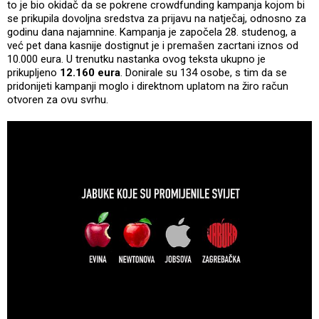
to je bio okidač da se pokrene crowdfunding kampanja kojom bi
se prikupila dovoljna sredstva za prijavu na natječaj, odnosno za
godinu dana najamnine. Kampanja je započela 28. studenog, a
već pet dana kasnije dostignut je i premašen zacrtani iznos od
10.000 eura. U trenutku nastanka ovog teksta ukupno je
prikupljeno
12.160 eura
. Donirale su 134 osobe, s tim da se
pridonijeti kampanji moglo i direktnom uplatom na žiro račun
otvoren za ovu svrhu.