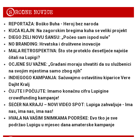
S
RODNE NOVICE
REPORTAŽA: Boško Buha - Heroj bez naroda
KUĆA KLAJN: Na zagorskim bregima kuha se veliki projekt
DIEGO ŽELI NOVU ŠANSU: „Počeo sam ispod nule“
NO BRANDING: Hrvatska i društvene inovacije
MALA RETROSPEKTIVA: Što ste proteklo desetljeće najviše
čitali na Lupigi?
OCJENE SU VAŽNE: „Građani moraju shvatiti da su službenici
na svojim mjestima samo zbog njih“
INDIEGOGO KAMPANJA: Sačuvajmo ostavštinu kiparice Vere
Dajht Kralj
ČUJTE I POČUJTE: Imamo konačnu cifru Lupigine
crowdfunding kampanje!
ŠEĆER NA KRAJU – NOVI VIDEO SPOT: Lupiga zahvaljuje - Ima
nas, ima nas, ima nas!
HVALA NA VAŠIM SNIMKAMA PODRŠKE: Evo tko je sve
podržao Lupigu u mjesec dana amaterske kampanje