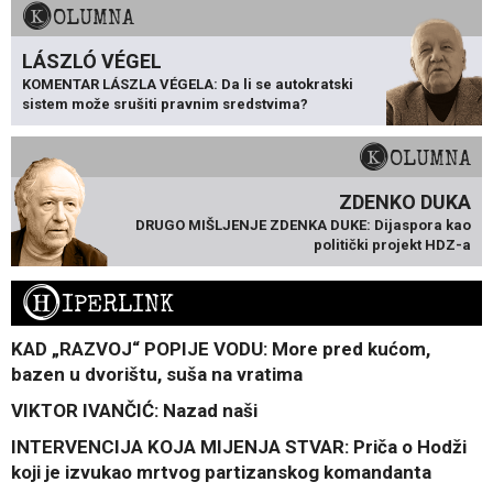
KOLUMNA
LÁSZLÓ VÉGEL
KOMENTAR LÁSZLA VÉGELA: Da li se autokratski
sistem može srušiti pravnim sredstvima?
KOLUMNA
ZDENKO DUKA
DRUGO MIŠLJENJE ZDENKA DUKE: Dijaspora kao
politički projekt HDZ-a
H
IPERLINK
KAD „RAZVOJ“ POPIJE VODU: More pred kućom,
bazen u dvorištu, suša na vratima
VIKTOR IVANČIĆ: Nazad naši
INTERVENCIJA KOJA MIJENJA STVAR: Priča o Hodži
koji je izvukao mrtvog partizanskog komandanta