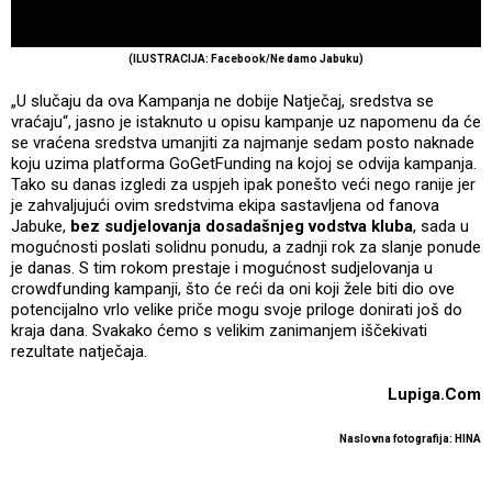
(ILUSTRACIJA: Facebook/Ne damo Jabuku)
„U slučaju da ova Kampanja ne dobije Natječaj, sredstva se
vraćaju“, jasno je istaknuto u opisu kampanje uz napomenu da će
se vraćena sredstva umanjiti za najmanje sedam posto naknade
koju uzima platforma GoGetFunding na kojoj se odvija kampanja.
Tako su danas izgledi za uspjeh ipak ponešto veći nego ranije jer
je zahvaljujući ovim sredstvima ekipa sastavljena od fanova
Jabuke,
bez sudjelovanja dosadašnjeg vodstva kluba
, sada u
mogućnosti poslati solidnu ponudu, a zadnji rok za slanje ponude
je danas. S tim rokom prestaje i mogućnost sudjelovanja u
crowdfunding kampanji, što će reći da oni koji žele biti dio ove
potencijalno vrlo velike priče mogu svoje priloge donirati još do
kraja dana. Svakako ćemo s velikim zanimanjem iščekivati
rezultate natječaja.
Lupiga.Com
Naslovna fotografija: HINA