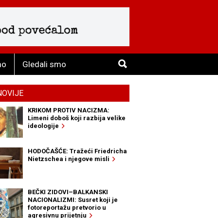
mo
Gledali smo
NOVIJE
KRIKOM PROTIV NACIZMA:
Limeni doboš koji razbija velike
ideologije
HODOČAŠĆE: Tražeći Friedricha
Nietzschea i njegove misli
BEČKI ZIDOVI–BALKANSKI
NACIONALIZMI: Susret koji je
fotoreportažu pretvorio u
agresivnu prijetnju