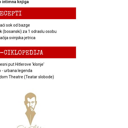
 intimna knjiga
ECEPTI
ći sok od bazge
k (bosanski) za 1 odraslu osobu
čija svinjska jetrica
-CIKLOPEDIJA
esni put Hitlerove 'klonje'
 - urbana legenda
dom Theatre (Teatar slobode)