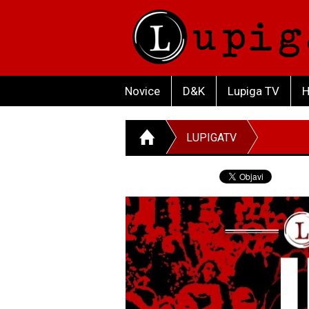
Novice
D&K
Lupiga TV
H
LUPIGATV