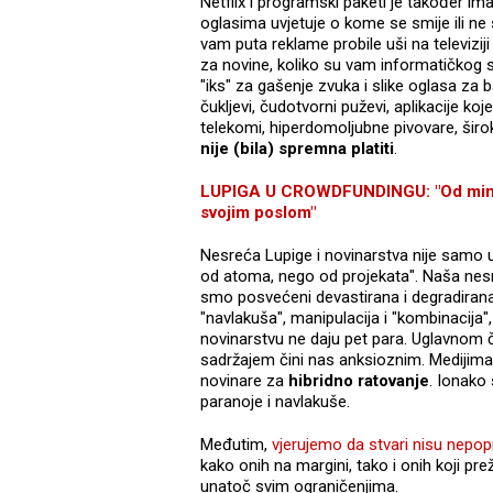
Netflix i programski paketi je također im
oglasima uvjetuje o kome se smije ili ne 
vam puta reklame probile uši na televiziji 
za novine, koliko su vam informatičkog st
"iks" za gašenje zvuka i slike oglasa za b
čukljevi, čudotvorni puževi, aplikacije ko
telekomi, hiperdomoljubne pivovare, široko
nije (bila) spremna platiti
.
LUPIGA U CROWDFUNDINGU: "Od minist
svojim poslom"
Nesreća Lupige i novinarstva nije samo u
od atoma, nego od projekata". Naša nesre
smo posvećeni devastirana i degradirana
"navlakuša", manipulacija i "kombinacija", 
novinarstvu ne daju pet para. Uglavnom 
sadržajem čini nas anksioznim. Medijima v
novinare za
hibridno ratovanje
. Ionako 
paranoje i navlakuše.
Međutim,
vjerujemo da stvari nisu nepopr
kako onih na margini, tako i onih koji pre
unatoč svim ograničenjima.