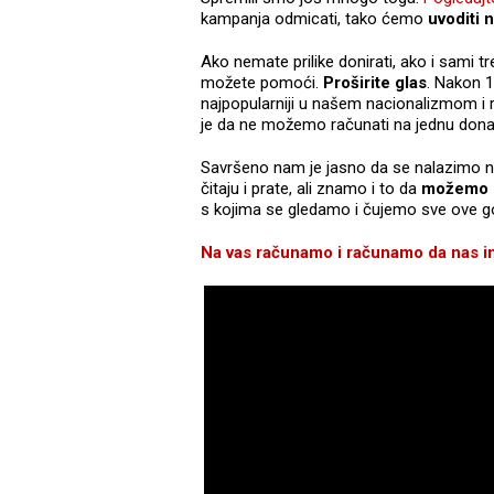
kampanja odmicati, tako ćemo
uvoditi 
Ako nemate prilike donirati, ako i sami 
možete pomoći.
Proširite glas
. Nakon 1
najpopularniji u našem nacionalizmom i
je da ne možemo računati na jednu donaci
Savršeno nam je jasno da se nalazimo na s
čitaju i prate, ali znamo i to da
možemo r
s kojima se gledamo i čujemo sve ove g
Na vas računamo i računamo da nas i