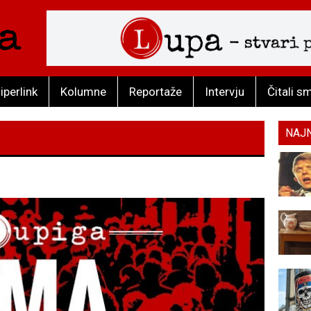
iperlink
Kolumne
Reportaže
Intervju
Čitali s
NAJ