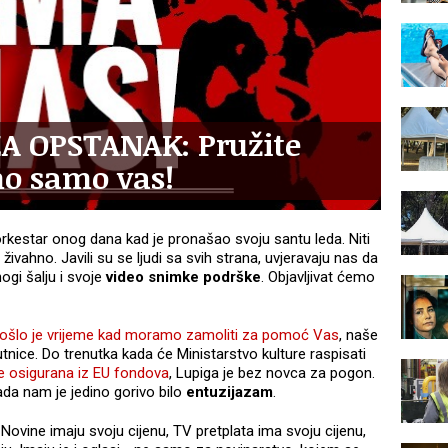
ZA OPSTANAK: Pružite
o samo vas!
 orkestar onog dana kad je pronašao svoju santu leda. Niti
 živahno. Javili su se ljudi sa svih strana, uvjeravaju nas da
ogi šalju i svoje
video snimke podrške
. Objavljivat ćemo
ošlo je vrijeme kad moramo zamoliti za pomoć Vas
, naše
uputnice. Do trenutka kada će Ministarstvo kulture raspisati
ine osigurana iz EU fondova
, Lupiga je bez novca za pogon.
ada nam je jedino gorivo bilo
entuzijazam
.
 Novine imaju svoju cijenu, TV pretplata ima svoju cijenu,