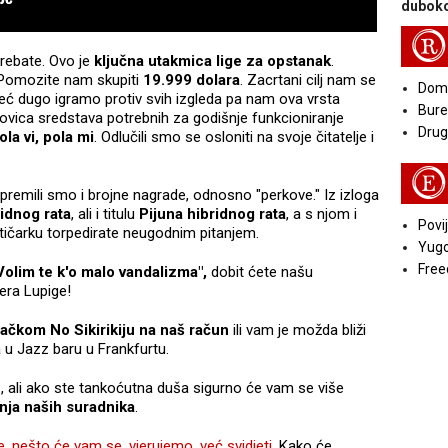
duboko
R
rebate. Ovo je
ključna utakmica lige za opstanak
.
 Pomozite nam skupiti
19.999 dolara
. Zacrtani cilj nam se
Doma
već dugo igramo protiv svih izgleda pa nam ova vrsta
Bure
olovica sredstava potrebnih za godišnje funkcioniranje
Druga
ola vi, pola mi
. Odlučili smo se osloniti na svoje čitatelje i
E
spremili smo i brojne nagrade, odnosno "perkove." Iz izloga
idnog rata
, ali i titulu
Pijuna hibridnog rata
, a s njom i
Povij
olitičarku torpedirate neugodnim pitanjem.
Yugo
Free
Volim te k'o malo vandalizma",
dobit ćete našu
era Lupige!
ačkom No Sikirikiju na naš račun
ili vam je možda bliži
a u Jazz baru u Frankfurtu.
e
, ali ako ste tankoćutna duša sigurno će vam se više
enja naših suradnika
.
e, nešto će vam se, vjerujemo, već svidjeti
. Kako će