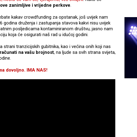
nove zanimljive i vrijedne perkove
.
trebate kakav crowdfunding za opstanak, još uvijek nam
6 godina druženja i zastupanja stavova kakvi nisu uvijek
 ratnim posljedicama kontaminiranom društvu, jasno nam
ju koja će osigurati naš rad u idućoj godini.
trani tranzicijskih gubitnika, kao i većina onih koji nas
ačunati na vašu brojnost
, na ljude sa svih strana svijeta,
odine.
ma dovoljno.
IMA NAS!