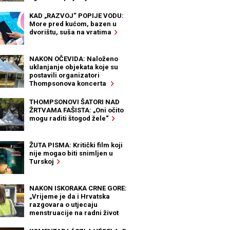
KAD „RAZVOJ“ POPIJE VODU:
More pred kućom, bazen u
dvorištu, suša na vratima
NAKON OČEVIDA: Naloženo
uklanjanje objekata koje su
postavili organizatori
Thompsonova koncerta
THOMPSONOVI ŠATORI NAD
ŽRTVAMA FAŠISTA: „Oni očito
mogu raditi štogod žele“
ŽUTA PISMA: Kritički film koji
nije mogao biti snimljen u
Turskoj
NAKON ISKORAKA CRNE GORE:
„Vrijeme je da i Hrvatska
razgovara o utjecaju
menstruacije na radni život
žena“