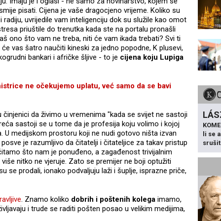
aju. Imaju je i oglasi - ne samo za novinarstvo, kojem se
smije pisati. Cijena je vaše dragocjeno vrijeme. Koliko su
i radiju, uvrijedile vam inteligenciju dok su služile kao omot
resa priuštile do trenutka kada ste na portalu pronašli
aš ono što vam ne treba, niti će vam ikada trebati? Svi ti
je će vas šatro naučiti kineski za jedno popodne, K plusevi,
grudni bankari i afričke šljive - to je
cijena koju Lupiga
rice ne očekujemo uplatu, već samo da se bavi
LÁS
 činjenici da živimo u vremenima "kada se svijet ne sastoji
ća sastoji se u tome da je profesija koju volimo i kojoj
KOME
. U medijskom prostoru koji ne nudi gotovo ništa izvan
li se
posve je razumljivo da čitatelji i čitateljice za takav pristup
sruši
čitamo što nam je ponuđeno, a zagađenost trivijalnim
iše nitko ne vjeruje. Zato se premijer ne boji optužiti
su se prodali, ionako podvaljuju laži i šuplje, isprazne priče,
avljive
. Znamo koliko
dobrih i poštenih kolega
imamo,
življavaju i trude se raditi pošten posao u velikim medijima,