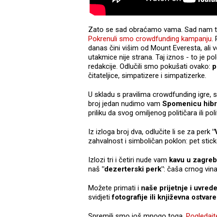
Zato se sad obraćamo vama. Sad nam t
Pokrenuli smo crowdfunding kampanju
.
danas čini višim od Mount Everesta, ali 
utakmice nije strana. Taj iznos - to je p
redakcije. Odlučili smo pokušati ovako:
p
čitateljice, simpatizere i simpatizerke.
U skladu s pravilima crowdfunding igre, 
broj jedan nudimo vam
Spomenicu hibr
priliku da svog omiljenog političara ili p
Iz izloga broj dva, odlučite li se za perk
"
zahvalnost i simboličan poklon: pet stick
Izlozi tri i četiri nude vam
kavu u zagreb
naš
"dezerterski perk"
: čaša crnog vin
Možete primati i
naše prijetnje i uvred
svidjeti
fotografije ili književna ostvar
Spremili smo još mnogo toga.
Pogledajt