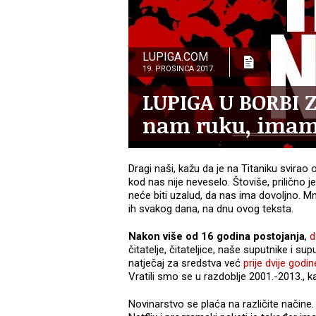
LUPIGA.COM
19. PROSINCA 2017.
LUPIGA U BORBI 
nam ruku, imam
Dragi naši, kažu da je na Titaniku svirao
kod nas nije neveselo. Štoviše, prilično je
neće biti uzalud, da nas ima dovoljno. Mn
ih svakog dana, na dnu ovog teksta.
Nakon više od 16 godina postojanja
,
d
čitatelje, čitateljice, naše suputnike i s
natječaj za sredstva već
prije dvije god
Vratili smo se u razdoblje 2001.-2013., k
Novinarstvo se plaća na različite načine.