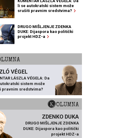
KOMENTAR LÁSZLA VÉGELA: Da
li se autokratski sistem može
srušiti pravnim sredstvima?
DRUGO MIŠLJENJE ZDENKA
DUKE: Dijaspora kao politički
projekt HDZ-a
KOLUMNA
ZLÓ VÉGEL
NTAR LÁSZLA VÉGELA: Da
 autokratski sistem može
ti pravnim sredstvima?
KOLUMNA
ZDENKO DUKA
DRUGO MIŠLJENJE ZDENKA
DUKE: Dijaspora kao politički
projekt HDZ-a