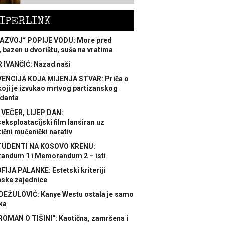
IPERLINK
AZVOJ“ POPIJE VODU: More pred
 bazen u dvorištu, suša na vratima
 IVANČIĆ: Nazad naši
ENCIJA KOJA MIJENJA STVAR: Priča o
koji je izvukao mrtvog partizanskog
danta
 VEČER, LIJEP DAN:
ksploatacijski film lansiran uz
ični mučenički narativ
TUDENTI NA KOSOVO KRENU:
ndum 1 i Memorandum 2 – isti
FIJA PALANKE: Estetski kriteriji
nske zajednice
DEŽULOVIĆ: Kanye Westu ostala je samo
ka
ROMAN O TIŠINI“: Kaotična, zamršena i