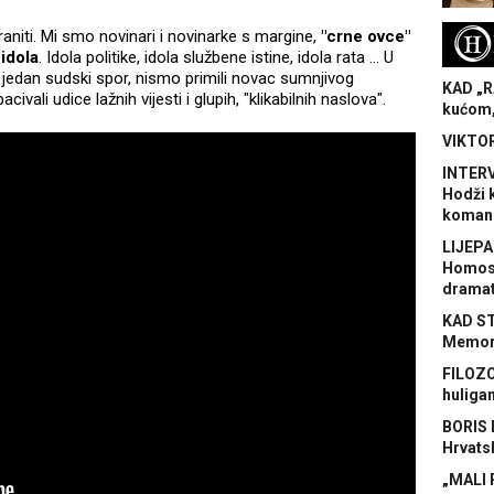
H
aniti. Mi smo novinari i novinarke s margine,
"crne ovce"
 idola
. Idola politike, idola službene istine, idola rata ... U
i jedan sudski spor, nismo primili novac sumnjivog
KAD „R
acivali udice lažnih vijesti i glupih, "klikabilnih naslova".
kućom,
VIKTOR
INTERV
Hodži 
koman
LIJEPA
Homose
dramat
KAD S
Memora
FILOZO
huliga
BORIS 
Hrvats
„MALI 