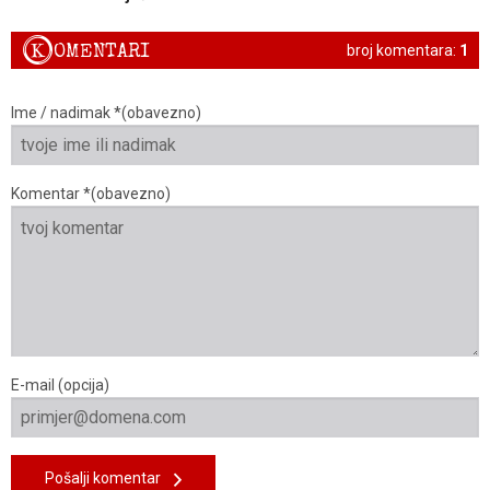
K
OMENTARI
broj komentara:
1
Ime / nadimak *(obavezno)
Komentar *(obavezno)
E-mail (opcija)
Pošalji komentar