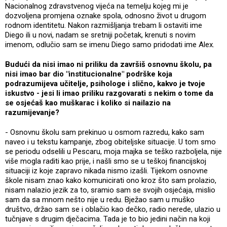
Nacionalnog zdravstvenog vijeća na temelju kojeg mi je
dozvoljena promjena oznake spola, odnosno život u drugom
rodnom identitetu. Nakon razmišljanja trebam li ostaviti ime
Diego ili u novi, nadam se sretniji početak, krenuti s novim
imenom, odlučio sam se imenu Diego samo pridodati ime Alex.
Budući da nisi imao ni priliku da završiš osnovnu školu, pa
nisi imao bar dio "institucionalne" podrške koja
podrazumijeva učitelje, psihologe i slično, kakvo je tvoje
iskustvo - jesi li imao priliku razgovarati s nekim o tome da
se osjećaš kao muškarac i koliko si nailazio na
razumijevanje?
- Osnovnu školu sam prekinuo u osmom razredu, kako sam
naveo i u tekstu kampanje, zbog obiteljske situacije. U tom smo
se periodu odselili u Pescaru, moja majka se teško razboljela, nije
više mogla raditi kao prije, i našli smo se u teškoj financijskoj
situaciji iz koje zapravo nikada nismo izašli. Tijekom osnovne
škole nisam znao kako komunicirati ono kroz što sam prolazio,
nisam nalazio jezik za to, sramio sam se svojih osjećaja, mislio
sam da sa mnom nešto nije u redu. Bježao sam u muško
društvo, držao sam se i oblačio kao dečko, radio nerede, ulazio u
tučnjave s drugim dječacima. Tada je to bio jedini način na koji