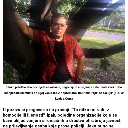
"Jako je teško ako počinjete ne od nule, nego ispod nule, kada usto imate i nekoliko
manjinskih identiteta po čijoj vas osnovi neprestano diskriminiraju i odbacuju" (FOTO:
Lupiga.Com)
U pozivu si progovorio i o prošnji: "To nitko ne radi iz
komocije ili lijenosti". Ipak, pojedine organizacije koje se
bave uključivanjem siromašnih u društvo ohrabruju javnost
na prijavljivanje osoba koje prose policiji. Jako puno se