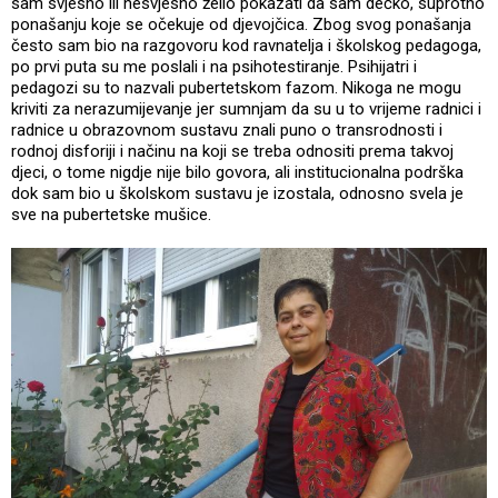
sam svjesno ili nesvjesno želio pokazati da sam dečko, suprotno
ponašanju koje se očekuje od djevojčica. Zbog svog ponašanja
često sam bio na razgovoru kod ravnatelja i školskog pedagoga,
po prvi puta su me poslali i na psihotestiranje. Psihijatri i
pedagozi su to nazvali pubertetskom fazom. Nikoga ne mogu
kriviti za nerazumijevanje jer sumnjam da su u to vrijeme radnici i
radnice u obrazovnom sustavu znali puno o transrodnosti i
rodnoj disforiji i načinu na koji se treba odnositi prema takvoj
djeci, o tome nigdje nije bilo govora, ali institucionalna podrška
dok sam bio u školskom sustavu je izostala, odnosno svela je
sve na pubertetske mušice.