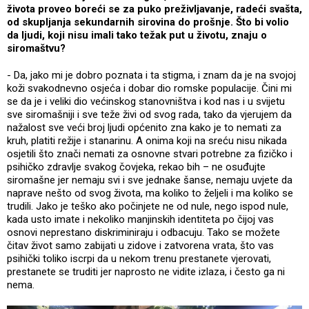
života proveo boreći se za puko preživljavanje, radeći svašta,
od skupljanja sekundarnih sirovina do prošnje. Što bi volio
da ljudi, koji nisu imali tako težak put u životu, znaju o
siromaštvu?
- Da, jako mi je dobro poznata i ta stigma, i znam da je na svojoj
koži svakodnevno osjeća i dobar dio romske populacije. Čini mi
se da je i veliki dio većinskog stanovništva i kod nas i u svijetu
sve siromašniji i sve teže živi od svog rada, tako da vjerujem da
nažalost sve veći broj ljudi općenito zna kako je to nemati za
kruh, platiti režije i stanarinu. A onima koji na sreću nisu nikada
osjetili što znači nemati za osnovne stvari potrebne za fizičko i
psihičko zdravlje svakog čovjeka, rekao bih – ne osuđujte
siromašne jer nemaju svi i sve jednake šanse, nemaju uvjete da
naprave nešto od svog života, ma koliko to željeli i ma koliko se
trudili. Jako je teško ako počinjete ne od nule, nego ispod nule,
kada usto imate i nekoliko manjinskih identiteta po čijoj vas
osnovi neprestano diskriminiraju i odbacuju. Tako se možete
čitav život samo zabijati u zidove i zatvorena vrata, što vas
psihički toliko iscrpi da u nekom trenu prestanete vjerovati,
prestanete se truditi jer naprosto ne vidite izlaza, i često ga ni
nema.