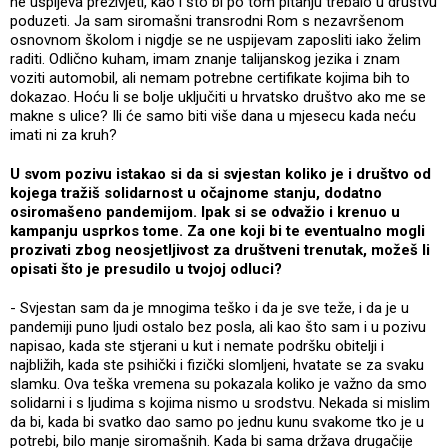
ne uspijeva preživjeti, kao i što bi po tom pitanju trebalo u društvu
poduzeti. Ja sam siromašni transrodni Rom s nezavršenom
osnovnom školom i nigdje se ne uspijevam zaposliti iako želim
raditi. Odlično kuham, imam znanje talijanskog jezika i znam
voziti automobil, ali nemam potrebne certifikate kojima bih to
dokazao. Hoću li se bolje uključiti u hrvatsko društvo ako me se
makne s ulice? Ili će samo biti više dana u mjesecu kada neću
imati ni za kruh?
U svom pozivu istakao si da si svjestan koliko je i društvo od
kojega tražiš solidarnost u očajnome stanju, dodatno
osiromašeno pandemijom. Ipak si se odvažio i krenuo u
kampanju usprkos tome. Za one koji bi te eventualno mogli
prozivati zbog neosjetljivost za društveni trenutak, možeš li
opisati što je presudilo u tvojoj odluci?
- Svjestan sam da je mnogima teško i da je sve teže, i da je u
pandemiji puno ljudi ostalo bez posla, ali kao što sam i u pozivu
napisao, kada ste stjerani u kut i nemate podršku obitelji i
najbližih, kada ste psihički i fizički slomljeni, hvatate se za svaku
slamku. Ova teška vremena su pokazala koliko je važno da smo
solidarni i s ljudima s kojima nismo u srodstvu. Nekada si mislim
da bi, kada bi svatko dao samo po jednu kunu svakome tko je u
potrebi, bilo manje siromašnih. Kada bi sama država drugačije