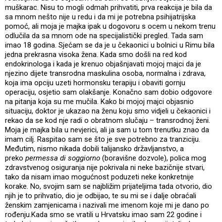
muškarac. Nisu to mogli odmah prihvatiti, prva reakcija je bila da
sa mnom nešto nije u redu i da mi je potrebna psihijatrijska
pomoć, ali moja je majka ipak u dogovoru s ocem u nekom trenu
odlučila da sa mnom ode na specijalistički pregled. Tada sam
imao 18 godina. Sjećam se da je u čekaonici u bolnici u Rimu bila
jedna prekrasna visoka žena. Kada smo došli na red kod
endokrinologa i kada je krenuo objašnjavati mojoj majci da je
njezino dijete transrodna maskulina osoba, normalna i zdrava,
koja ima opciju uzeti hormonsku terapiju i obaviti gornju
operaciju, osjetio sam olakšanje. Konačno sam dobio odgovore
na pitanja koja su me mučila. Kako bi mojoj majci objasnio
situaciju, doktor je ukazao na ženu koju smo vidjeli u čekaonici i
rekao da se kod nje radi o obratnom slučaju – transrodnoj ženi.
Moja je majka bila u nevjerici, ali ja sam u tom trenutku znao da
imam cilj. Raspitao sam se što je sve potrebno za tranziciju.
Međutim, nismo nikada dobili talijansko državljanstvo, a
preko
permessa di soggiorno
(boravišne dozvole), polica mog
zdravstvenog osiguranja nije pokrivala ni neke bazičnije stvari,
tako da nisam imao mogućnost poduzeti neke konkretnije
korake. No, svojim sam se najbližim prijateljima tada otvorio, dio
njih je to prihvatio, dio je odbijao, te su mi se i dalje obraćali
ženskim zamjenicama i nazivali me imenom koje mi je dano po
rođenju.Kada smo se vratili u Hrvatsku imao sam 22 godine i