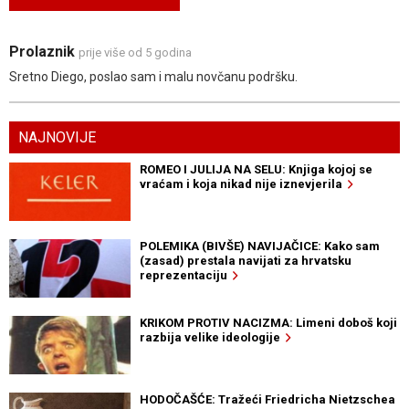
Prolaznik
prije više od 5 godina
Sretno Diego, poslao sam i malu novčanu podršku.
NAJNOVIJE
ROMEO I JULIJA NA SELU: Knjiga kojoj se
vraćam i koja nikad nije iznevjerila
POLEMIKA (BIVŠE) NAVIJAČICE: Kako sam
(zasad) prestala navijati za hrvatsku
reprezentaciju
KRIKOM PROTIV NACIZMA: Limeni doboš koji
razbija velike ideologije
HODOČAŠĆE: Tražeći Friedricha Nietzschea