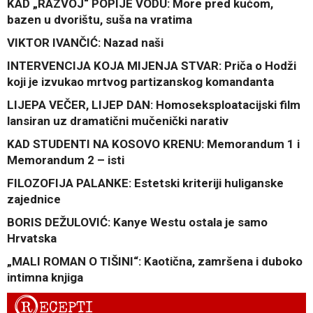
KAD „RAZVOJ“ POPIJE VODU: More pred kućom,
bazen u dvorištu, suša na vratima
VIKTOR IVANČIĆ: Nazad naši
INTERVENCIJA KOJA MIJENJA STVAR: Priča o Hodži
koji je izvukao mrtvog partizanskog komandanta
LIJEPA VEČER, LIJEP DAN: Homoseksploatacijski film
lansiran uz dramatični mučenički narativ
KAD STUDENTI NA KOSOVO KRENU: Memorandum 1 i
Memorandum 2 – isti
FILOZOFIJA PALANKE: Estetski kriteriji huliganske
zajednice
BORIS DEŽULOVIĆ: Kanye Westu ostala je samo
Hrvatska
„MALI ROMAN O TIŠINI“: Kaotična, zamršena i duboko
intimna knjiga
R
ECEPTI