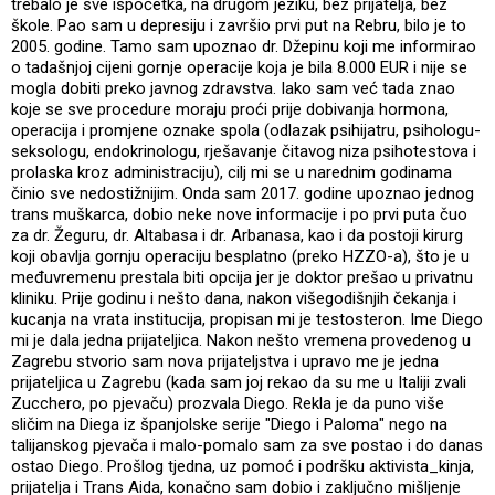
trebalo je sve ispočetka, na drugom jeziku, bez prijatelja, bez
škole. Pao sam u depresiju i završio prvi put na Rebru, bilo je to
2005. godine. Tamo sam upoznao dr. Džepinu koji me informirao
o tadašnjoj cijeni gornje operacije koja je bila 8.000 EUR i nije se
mogla dobiti preko javnog zdravstva. Iako sam već tada znao
koje se sve procedure moraju proći prije dobivanja hormona,
operacija i promjene oznake spola (odlazak psihijatru, psihologu-
seksologu, endokrinologu, rješavanje čitavog niza psihotestova i
prolaska kroz administraciju), cilj mi se u narednim godinama
činio sve nedostižnijim. Onda sam 2017. godine upoznao jednog
trans muškarca, dobio neke nove informacije i po prvi puta čuo
za dr. Žeguru, dr. Altabasa i dr. Arbanasa, kao i da postoji kirurg
koji obavlja gornju operaciju besplatno (preko HZZO-a), što je u
međuvremenu prestala biti opcija jer je doktor prešao u privatnu
kliniku. Prije godinu i nešto dana, nakon višegodišnjih čekanja i
kucanja na vrata institucija, propisan mi je testosteron. Ime Diego
mi je dala jedna prijateljica. Nakon nešto vremena provedenog u
Zagrebu stvorio sam nova prijateljstva i upravo me je jedna
prijateljica u Zagrebu (kada sam joj rekao da su me u Italiji zvali
Zucchero, po pjevaču) prozvala Diego. Rekla je da puno više
sličim na Diega iz španjolske serije "Diego i Paloma" nego na
talijanskog pjevača i malo-pomalo sam za sve postao i do danas
ostao Diego. Prošlog tjedna, uz pomoć i podršku aktivista_kinja,
prijatelja i Trans Aida, konačno sam dobio i zaključno mišljenje