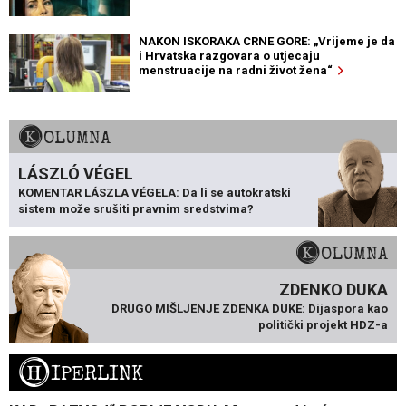
NAKON ISKORAKA CRNE GORE: „Vrijeme je da
i Hrvatska razgovara o utjecaju
menstruacije na radni život žena“
KOLUMNA
LÁSZLÓ VÉGEL
KOMENTAR LÁSZLA VÉGELA: Da li se autokratski
sistem može srušiti pravnim sredstvima?
KOLUMNA
ZDENKO DUKA
DRUGO MIŠLJENJE ZDENKA DUKE: Dijaspora kao
politički projekt HDZ-a
H
IPERLINK