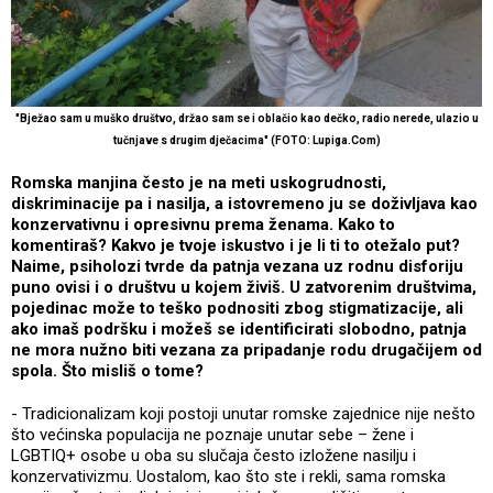
"Bježao sam u muško društvo, držao sam se i oblačio kao dečko, radio nerede, ulazio u
tučnjave s drugim dječacima" (FOTO: Lupiga.Com)
Romska manjina često je na meti uskogrudnosti,
diskriminacije pa i nasilja, a istovremeno ju se doživljava kao
konzervativnu i opresivnu prema ženama. Kako to
komentiraš? Kakvo je tvoje iskustvo i je li ti to otežalo put?
Naime, psiholozi tvrde da patnja vezana uz rodnu disforiju
puno ovisi i o društvu u kojem živiš. U zatvorenim društvima,
pojedinac može to teško podnositi zbog stigmatizacije, ali
ako imaš podršku i možeš se identificirati slobodno, patnja
ne mora nužno biti vezana za pripadanje rodu drugačijem od
spola. Što misliš o tome?
- Tradicionalizam koji postoji unutar romske zajednice nije nešto
što većinska populacija ne poznaje unutar sebe – žene i
LGBTIQ+ osobe u oba su slučaja često izložene nasilju i
konzervativizmu. Uostalom, kao što ste i rekli, sama romska