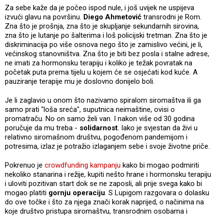
Za sebe kaže da je počeo ispod nule, i još uvijek ne uspijeva
izvući glavu na površinu.
Diego Ahmetović
transrodni je Rom.
Zna što je prošnja, zna što je skupljanje sekundarnih sirovina,
zna što je lutanje po šalterima i loš policijski tretman. Zna što je
diskriminacija po više osnova nego što je zamislivo većini, je li,
većinskog stanovništva. Zna što je biti bez posla i stalne adrese,
ne imati za hormonsku terapiju i koliko je težak povratak na
početak puta prema tijelu u kojem će se osjećati kod kuće. A
pauziranje terapije mu je doslovno donijelo boli.
Je li zaglavio u onom što nazivamo spiralom siromaštva ili ga
samo prati "loša sreća", suputnica neimaštine, ovisi o
promatraču. No on samo želi van. I nakon više od 30 godina
poručuje da mu treba -
solidarnost
. Iako je svjestan da živi u
relativno siromašnom društvu, pogođenom pandemijom i
potresima, izlaz je potražio izlaganjem sebe i svoje životne priče.
Pokrenuo je
crowdfunding kampanju
kako bi mogao podmiriti
nekoliko stanarina i režije, kupiti nešto hrane i hormonsku terapiju
i uloviti pozitivan start dok se ne zaposli, ali prije svega kako bi
mogao platiti
gornju operaciju
. S Lupigom razgovara o dolasku
do ove točke i što za njega znači korak naprijed, o načinima na
koje društvo pristupa siromaštvu, transrodnim osobama i