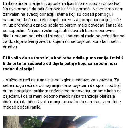
funkcionirala, manje bi zaposlenih ljudi bilo na rubu siromaštva.
Na svakome je da odluči može li i želi li pomoći. Neizmjerno sam
zahvalan na svakoj donaciji i svima koji su dosad pomogli, i
nadam se da ću uspjeti skupiti barem za gornju operaciju jer će
mi uz promjenu oznake spola to barem malo povećati šanse da
se zaposlim. Najesen želim upisati i dovršiti barem osnovnu
školu, nadam se upisati i srednju, i barem si malo povećati šanse
za dostojanstveniji život u kojem ću se osjećati koristan i sebi i
društvu.
Bi li volio da se tranzicija kod tebe odvila puno ranije i misliš
li da bi te to sačuvalo od dijela patnje koju sa sobom nosi
rodna disforija?
- Važno je reći da tranzicija ne izgleda jednako za svakoga. Za
sebe mogu reći da od najranijih dana osjećam da spol i rod koji
su mi dodijeljeni prilikom rođenja ne odgovaraju onome kako se
osjećam, i da bi meni osobno medicinska tranzicija olakšala
disforiju, i da bih u životu manje propatio da sam sa svime time
mogao početi ranije.