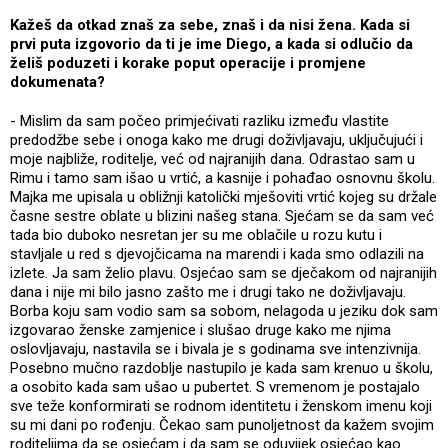
Kažeš da otkad znaš za sebe, znaš i da nisi žena. Kada si
prvi puta izgovorio da ti je ime Diego, a kada si odlučio da
želiš poduzeti i korake poput operacije i promjene
dokumenata?
- Mislim da sam počeo primjećivati razliku između vlastite
predodžbe sebe i onoga kako me drugi doživljavaju, uključujući i
moje najbliže, roditelje, već od najranijih dana. Odrastao sam u
Rimu i tamo sam išao u vrtić, a kasnije i pohađao osnovnu školu.
Majka me upisala u obližnji katolički mješoviti vrtić kojeg su držale
časne sestre oblate u blizini našeg stana. Sjećam se da sam već
tada bio duboko nesretan jer su me oblačile u rozu kutu i
stavljale u red s djevojčicama na marendi i kada smo odlazili na
izlete. Ja sam želio plavu. Osjećao sam se dječakom od najranijih
dana i nije mi bilo jasno zašto me i drugi tako ne doživljavaju.
Borba koju sam vodio sam sa sobom, nelagoda u jeziku dok sam
izgovarao ženske zamjenice i slušao druge kako me njima
oslovljavaju, nastavila se i bivala je s godinama sve intenzivnija.
Posebno mučno razdoblje nastupilo je kada sam krenuo u školu,
a osobito kada sam ušao u pubertet. S vremenom je postajalo
sve teže konformirati se rodnom identitetu i ženskom imenu koji
su mi dani po rođenju. Čekao sam punoljetnost da kažem svojim
roditeljima da se osjećam i da sam se oduvijek osjećao kao