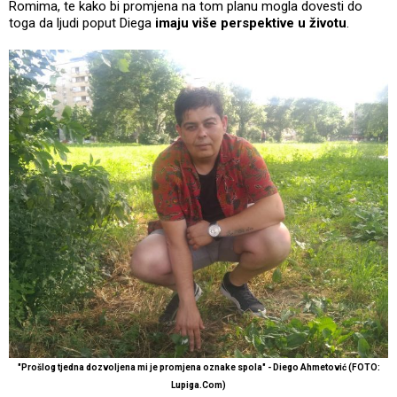
Romima, te kako bi promjena na tom planu mogla dovesti do
toga da ljudi poput Diega
imaju više perspektive u životu
.
"Prošlog tjedna dozvoljena mi je promjena oznake spola" - Diego Ahmetović (FOTO:
Lupiga.Com)