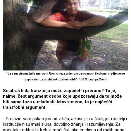
"Ja sam siromašni transrodni Rom s nezavršenom osnovnom školom i nigdje se ne
uspijevam zaposliti iako želim raditi" (FOTO: Lupiga.Com)
Smatraš li da tranzicija može započeti i prerano? To je,
naime, čest argument osoba koje upozoravaju da to može
biti samo faza u mladosti. Istovremeno, to je najčešći
transfobni argument.
- Prolazio sam pakao još od vrtića, a kasnije i u školi, jer roditelji i
institucije nisu imali sluha, dovoljno znanja i razumijevanja. Za
početak, roditelji bi trebali moći čuti ako im djeca od malih nogu