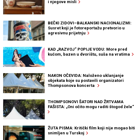
i njegove misli
BEČKI ZIDOVI–BALKANSKI NACIONALIZMI:
Susret koji je fotoreportažu pretvorio u
agresivnu prijetnju
KAD „RAZVOJ“ POPIJE VODU: More pred
kućom, bazen u dvorištu, suša na vratima
NAKON OČEVIDA: Naloženo uklanjanje
objekata koje su postavili organizatori
Thompsonova koncerta
THOMPSONOVI ŠATORI NAD ŽRTVAMA
FAŠISTA: „Oni očito mogu raditi štogod žele“
ŽUTA PISMA: Kritički film koji nije mogao biti
snimljen u Turskoj