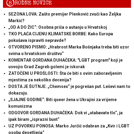
S
RODNE NOVICE
SEZONA LOVA: Zašto premijer Plenković zvuči kao Željka
Markić?
„OD A DO ŽIC“: Osobna priča o autanju u Hrvatskoj
TKO PLAĆA CIJENU KLIMATSKE BORBE: Kako Europa
pokušava ispraviti nepravde?
OTVORENO PISMO: „Hrabrost Marka Bošnjaka treba biti uzor
svima u hrvatskom društvu“
KOMENTAR GORDANA DUHAČEKA: "LGBT program" koji je
usvojio Grad Zagreb golemi je iskorak
ZATOČENI U PROŠLOSTI: Šta će biti s ovim zaboravljenim
mjestima za nekoliko decenija?
DOSTA JE ŠUTNJE: „Chemsex“ je pogrešan put. Leševi nam to
dokazuju.
„SJAJNE GODINE“: Biti queer žena u Ukrajini za vrijeme
komunizma
ODGOVOR GORDANA DUHAČEKA: Dok vi „utabavate tlo“, ja
ipak biram „isprazni bunt“
UZ POVORKU PONOSA: Marko Jurčić odabran za „Kvir i LGBT
osobu desetljeća“