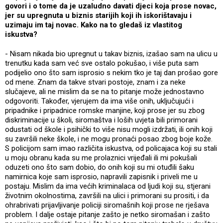
govori i o tome da je uzaludno davati djeci koja prose novac,
jer su upregnuta u biznis starijih koji ih iskorištavaju i
uzimaju im taj novac. Kako na to gledaš iz vlastitog
iskustva?
- Nisam nikada bio upregnut u takav biznis, izašao sam na ulicu u
trenutku kada sam već sve ostalo pokušao, i više puta sam
podijelio ono što sam isprosio s nekim tko je taj dan prošao gore
od mene. Znam da takve stvari postoje, znam i za neke
slučajeve, ali ne mislim da se na to pitanje može jednostavno
odgovoriti. Također, vjerujem da ima više onih, uključujući i
pripadnike i pripadnice romske manjine, koji prose jer su zbog
diskriminacije u školi, siromaštva i loših uvjeta bili primorani
odustati od škole i psihički to više nisu mogli izdržati, ili onih koji
su završili neke škole, i ne mogu pronaći posao zbog boje kože.
S policijom sam imao različita iskustva, od policajaca koji su stali
u moju obranu kada su me prolaznici vrijeđali ili mi pokušali
oduzeti ono što sam dobio, do onih koji su mi otuđili šaku
namirnica koje sam isprosio, napravili zapisnik i priveli me u
postaju. Mislim da ima većih kriminalaca od ljudi koji su, stjerani
životnim okolnostima, završili na ulici i primorani su prositi, i da
ohrabrivati prijavljivanje policiji siromašnih koji prose ne rješava
problem. I dalje ostaje pitanje zašto je netko siromašan i zašto