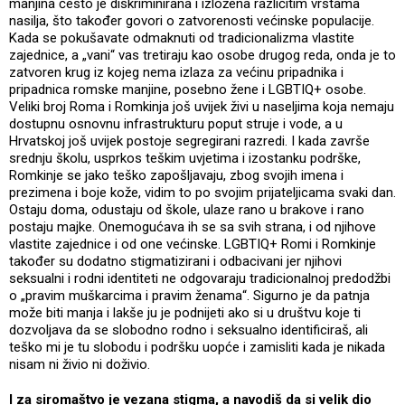
manjina često je diskriminirana i izložena različitim vrstama
nasilja, što također govori o zatvorenosti većinske populacije.
Kada se pokušavate odmaknuti od tradicionalizma vlastite
zajednice, a „vani“ vas tretiraju kao osobe drugog reda, onda je to
zatvoren krug iz kojeg nema izlaza za većinu pripadnika i
pripadnica romske manjine, posebno žene i LGBTIQ+ osobe.
Veliki broj Roma i Romkinja još uvijek živi u naseljima koja nemaju
dostupnu osnovnu infrastrukturu poput struje i vode, a u
Hrvatskoj još uvijek postoje segregirani razredi. I kada završe
srednju školu, usprkos teškim uvjetima i izostanku podrške,
Romkinje se jako teško zapošljavaju, zbog svojih imena i
prezimena i boje kože, vidim to po svojim prijateljicama svaki dan.
Ostaju doma, odustaju od škole, ulaze rano u brakove i rano
postaju majke. Onemogućava ih se sa svih strana, i od njihove
vlastite zajednice i od one većinske. LGBTIQ+ Romi i Romkinje
također su dodatno stigmatizirani i odbacivani jer njihovi
seksualni i rodni identiteti ne odgovaraju tradicionalnoj predodžbi
o „pravim muškarcima i pravim ženama“. Sigurno je da patnja
može biti manja i lakše ju je podnijeti ako si u društvu koje ti
dozvoljava da se slobodno rodno i seksualno identificiraš, ali
teško mi je tu slobodu i podršku uopće i zamisliti kada je nikada
nisam ni živio ni doživio.
I za siromaštvo je vezana stigma, a navodiš da si velik dio