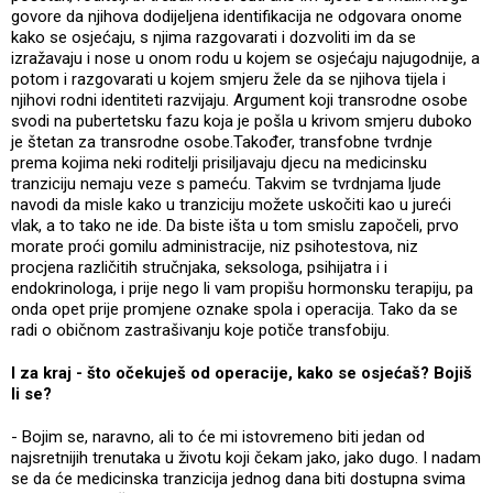
govore da njihova dodijeljena identifikacija ne odgovara onome
kako se osjećaju, s njima razgovarati i dozvoliti im da se
izražavaju i nose u onom rodu u kojem se osjećaju najugodnije, a
potom i razgovarati u kojem smjeru žele da se njihova tijela i
njihovi rodni identiteti razvijaju. Argument koji transrodne osobe
svodi na pubertetsku fazu koja je pošla u krivom smjeru duboko
je štetan za transrodne osobe.Također, transfobne tvrdnje
prema kojima neki roditelji prisiljavaju djecu na medicinsku
tranziciju nemaju veze s pameću. Takvim se tvrdnjama ljude
navodi da misle kako u tranziciju možete uskočiti kao u jureći
vlak, a to tako ne ide. Da biste išta u tom smislu započeli, prvo
morate proći gomilu administracije, niz psihotestova, niz
procjena različitih stručnjaka, seksologa, psihijatra i i
endokrinologa, i prije nego li vam propišu hormonsku terapiju, pa
onda opet prije promjene oznake spola i operacija. Tako da se
radi o običnom zastrašivanju koje potiče transfobiju.
I za kraj - što očekuješ od operacije, kako se osjećaš? Bojiš
li se?
- Bojim se, naravno, ali to će mi istovremeno biti jedan od
najsretnijih trenutaka u životu koji čekam jako, jako dugo. I nadam
se da će medicinska tranzicija jednog dana biti dostupna svima