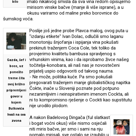
imalo nikakvog smisla da sva vina redom opisujemo
bilo
mirisom vinske bačve (manje ili više isprane), a u
okusu variramo od maline preko borovnice do
šumskog voća.
Poslije još jedne probe Plavca malog, ovog puta u
"izdanju etikete" Ivan Dolac, odlučili smo laganu
monotoniju šnjofanja i ispijanja vina pokušati
prekinuti traženjem Coca Cole, tek toliko da
provjerimo kvalitetu bambusa spravljenog s
vrhunskim vinima, kao i da isprobamo živce našeg
Gazda, šef i
točitelja-konobara, ali naš nas je novostečeni
boss, uz
prijatelj uspio odgovoriti od takvog nauma.
ponešto
- Ne može, politika kuće. Pa smo pokušali
treme čita
pregovarati traženjem manje globalističkog napitka
svoj brižno
Čokte, inače u Sloveniji poznate pod potpuno
pripremljeni
nezanimljivim i neinspirativnim imenom Cockta, ali
govor u
ni to kompromisno rješenje o Cockti kao supstitutu
kojem
nije urodilo plodom.
Butkovića
hvali na sva
A nakon Badelovog Dingača (ful slatkast
zvona
i bogat voćni okus) više nismo osjećali
niti miris bačve, jer smo i sami na nju
pomalo mirisali, sve ostalo se izgubilo u