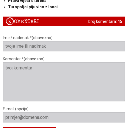
Prava vijest s terena
Turopoljci piju vino z lonci
K
OMENTARI
broj komentara:
15
Ime / nadimak *(obavezno)
Komentar *(obavezno)
E-mail (opcija)