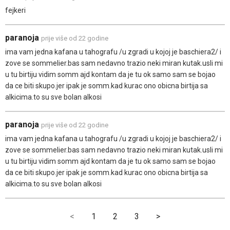
fejkeri
paranoja
prije više od 22 godine
ima vam jedna kafana u tahografu /u zgradi u kojoj je baschiera2/ i
zove se sommelier.bas sam nedavno trazio neki miran kutak.usli mi
u tu birtiju vidim somm ajd kontam da je tu ok samo sam se bojao
da ce biti skupo.jer ipak je somm.kad kurac ono obicna birtija sa
alkicima.to su sve bolan alkosi
paranoja
prije više od 22 godine
ima vam jedna kafana u tahografu /u zgradi u kojoj je baschiera2/ i
zove se sommelier.bas sam nedavno trazio neki miran kutak.usli mi
u tu birtiju vidim somm ajd kontam da je tu ok samo sam se bojao
da ce biti skupo.jer ipak je somm.kad kurac ono obicna birtija sa
alkicima.to su sve bolan alkosi
<
1
2
3
>