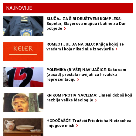
NAJNOVIJE
SLUČAJ ZA ŠIRI DRUŠTVENI KOMPLEKS:
Supetar, Slayerova majica i batine za Dan
pobjede
ROMEO I JULIJA NA SELU: Knjiga kojoj se
vraćam i koja nikad nije iznevjerila
POLEMIKA (BIVŠE) NAVIJAČICE: Kako sam
(zasad) prestala navijati za hrvatsku
reprezentaciju
KRIKOM PROTIV NACIZMA: Limeni doboš koji
razbija velike ideologije
HODOČAŠĆE: Tražeći Friedricha Nietzschea
i njegove misli