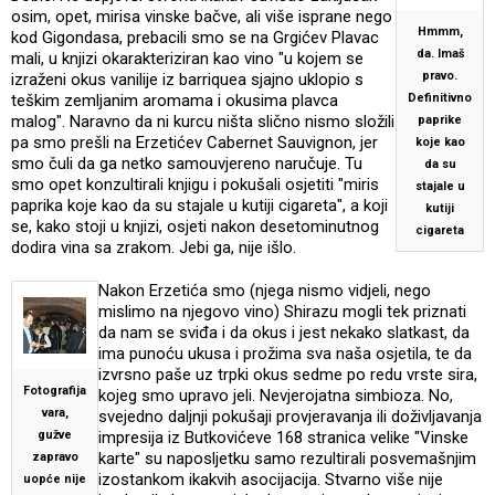
osim, opet, mirisa vinske bačve, ali više isprane nego
Hmmm,
kod Gigondasa, prebacili smo se na Grgićev Plavac
da. Imaš
mali, u knjizi okarakteriziran kao vino "u kojem se
pravo.
izraženi okus vanilije iz barriquea sjajno uklopio s
teškim zemljanim aromama i okusima plavca
Definitivno
malog". Naravno da ni kurcu ništa slično nismo složili
paprike
pa smo prešli na Erzetićev Cabernet Sauvignon, jer
koje kao
smo čuli da ga netko samouvjereno naručuje. Tu
da su
smo opet konzultirali knjigu i pokušali osjetiti "miris
stajale u
paprika koje kao da su stajale u kutiji cigareta", a koji
kutiji
se, kako stoji u knjizi, osjeti nakon desetominutnog
cigareta
dodira vina sa zrakom. Jebi ga, nije išlo.
Nakon Erzetića smo (njega nismo vidjeli, nego
mislimo na njegovo vino) Shirazu mogli tek priznati
da nam se sviđa i da okus i jest nekako slatkast, da
ima punoću ukusa i prožima sva naša osjetila, te da
izvrsno paše uz trpki okus sedme po redu vrste sira,
Fotografija
kojeg smo upravo jeli. Nevjerojatna simbioza. No,
vara,
svejedno daljnji pokušaji provjeravanja ili doživljavanja
gužve
impresija iz Butkovićeve 168 stranica velike "Vinske
karte" su naposljetku samo rezultirali posvemašnjim
zapravo
izostankom ikakvih asocijacija. Stvarno više nije
uopće nije