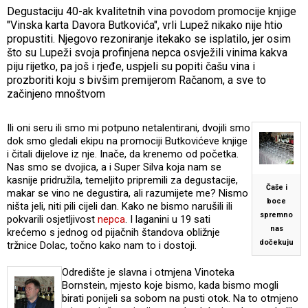
Degustaciju 40-ak kvalitetnih vina povodom promocije knjige
"Vinska karta Davora Butkovića", vrli Lupež nikako nije htio
propustiti. Njegovo rezoniranje itekako se isplatilo, jer osim
što su Lupeži svoja profinjena nepca osvježili vinima kakva
piju rijetko, pa još i rjeđe, uspjeli su popiti čašu vina i
prozboriti koju s bivšim premijerom Račanom, a sve to
začinjeno mnoštvom
Ili oni seru ili smo mi potpuno netalentirani, dvojili smo
dok smo gledali ekipu na promociji Butkovićeve knjige
i čitali dijelove iz nje. Inače, da krenemo od početka.
Nas smo se dvojica, a i Super Silva koja nam se
kasnije pridružila, temeljito pripremili za degustacije,
Čaše i
makar se vino ne degustira, ali razumijete me? Nismo
boce
ništa jeli, niti pili cijeli dan. Kako ne bismo narušili ili
spremno
pokvarili osjetljivost
nepca
. I laganini u 19 sati
nas
krećemo s jednog od pijačnih štandova obližnje
dočekuju
tržnice Dolac, točno kako nam to i dostoji.
Odredište je slavna i otmjena Vinoteka
Bornstein, mjesto koje bismo, kada bismo mogli
birati ponijeli sa sobom na pusti otok. Na to otmjeno