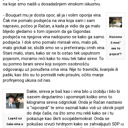
na koje smo naišli u dosadašnjem vinskom iskustvu.
- Bouquet mu je dosta opor, ali ja i volim oporija vina.
Čak me pomalo podsjeća na vina koja sam i sam
napravio, počeo je Račan, a kada je vidio da ga malo
blijedo gledamo s tom izjavom da ga Gigondas
podsjeća na njegova vina nadopunio se kako ga samo
Hoćemo
podsjeća. I dok smo pomalo mirisali vino, malo pili,
li moć'
malo grickali sir, složili smo se u preferiranju crnih vina.
sve to
Stani malo, stani, kako sir ne bi ostao tek usputnom
pojest'?
pojavom, moramo reći kako to nisu tek takvi sirevi. To
su pomno birani sirevi koji svojom osobnošću
odgovaraju uz ponuđena crna vina. Nije to travnički, livanjski ili
paški, kao što su to pomislili neki prisutni, očito manje
profinjenog ukusa od nas.
Dakle, sireva je baš kao i vina bilo u izobilju i bilo bi
sasvim degutantno i spominjati koliko smo to
kilograma sireva odgrickali. Onda je Račan nastavio
s "ispovjedi" te smo saznali kako voli uz obrok popit
do dvije čaše, na što smo mu rekli kako se i tu
pokazuje kao škrti socijaldemokrat. Onda se
Lupež uz
pokušao izvući tvrdnjom kako se zahvaljujući SDP-u
čašu vina u