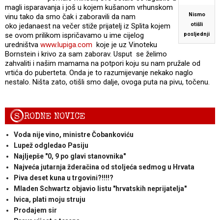
magli isparavanja i još u kojem kušanom vrhunskom
Nismo
vinu tako da smo čak i zaboravili da nam
otišli
oko jedanaest na večer stiže prijatelj iz Splita kojem
se ovom prilikom ispričavamo u ime cijelog
posljednji
uredništva
www.lupiga.com
koje je uz Vinoteku
Bornstein i krivo za sam zaborav. Usput se želimo
zahvaliti i našim mamama na potpori koju su nam pružale od
vrtića do puberteta. Onda je to razumijevanje nekako naglo
nestalo. Ništa zato, otišli smo dalje, ovoga puta na pivu, točenu.
S
RODNE NOVICE
Voda nije vino, ministre Čobankoviću
Lupež odgledao Pasiju
Najljepše "0, 9 po glavi stanovnika"
Najveća jutarnja žderačina od stoljeća sedmog u Hrvata
Piva deset kuna u trgovini?!!!!?
Mladen Schwartz objavio listu "hrvatskih neprijatelja"
Ivica, plati moju struju
Prodajem sir