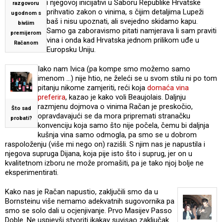
i njegovoj inicijativi u Saboru Republike Hrvatske
razgovoru
prihvatio zakon o vinima, s čijim detaljima Lupeži
ugodnom s
baš i nisu upoznati, ali svejedno skidamo kapu.
bivšim
Samo ga zaboravismo pitati namjerava li sam praviti
premijerom
vina i onda kad Hrvatska jednom prilikom uđe u
Račanom
Europsku Uniju.
Iako nam Ivica (pa kompe smo možemo samo
imenom …) nije htio, ne želeći se u svom stilu ni po tom
pitanju nikome zamjeriti, reći koja
domaća vina
preferira
, kazao je kako voli Beaujolais. Daljnju
razmjenu dojmova o vinima Račan je preskočio,
Što sad
opravdavajući se da mora pripremati stranačku
probati?
konvenciju koja samo što nije počela, čemu bi daljnja
kušnja vina samo odmogla, pa smo se u dobrom
raspoloženju (više mi nego on) razišli. S njim nas je napustila i
njegova supruga Dijana, koja pije isto što i suprug, jer on u
kvalitetnom izboru ne može promašiti, pa je tako njoj bolje ne
eksperimentirati.
Kako nas je Račan napustio, zaključili smo da u
Bornsteinu više nemamo adekvatnih sugovornika pa
smo se solo dali u ocjenjivanje. Prvo Masijev Passo
Doble. Ne uspjevši stvoriti ikakav suvisao zaključak