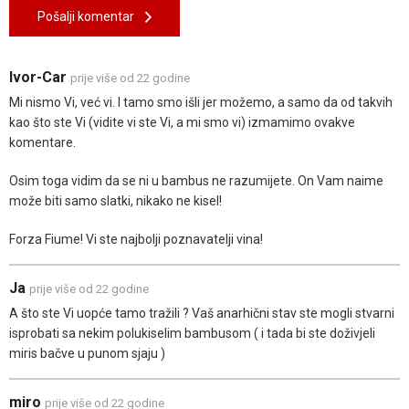
Pošalji komentar
Ivor-Car
prije više od 22 godine
Mi nismo Vi, već vi. I tamo smo išli jer možemo, a samo da od takvih
kao što ste Vi (vidite vi ste Vi, a mi smo vi) izmamimo ovakve
komentare.
Osim toga vidim da se ni u bambus ne razumijete. On Vam naime
može biti samo slatki, nikako ne kisel!
Forza Fiume! Vi ste najbolji poznavatelji vina!
Ja
prije više od 22 godine
A što ste Vi uopće tamo tražili ? Vaš anarhični stav ste mogli stvarni
isprobati sa nekim polukiselim bambusom ( i tada bi ste doživjeli
miris bačve u punom sjaju )
miro
prije više od 22 godine