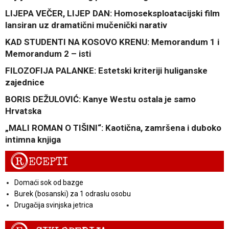
LIJEPA VEČER, LIJEP DAN: Homoseksploatacijski film
lansiran uz dramatični mučenički narativ
KAD STUDENTI NA KOSOVO KRENU: Memorandum 1 i
Memorandum 2 – isti
FILOZOFIJA PALANKE: Estetski kriteriji huliganske
zajednice
BORIS DEŽULOVIĆ: Kanye Westu ostala je samo
Hrvatska
„MALI ROMAN O TIŠINI“: Kaotična, zamršena i duboko
intimna knjiga
R
ECEPTI
Domaći sok od bazge
Burek (bosanski) za 1 odraslu osobu
Drugačija svinjska jetrica