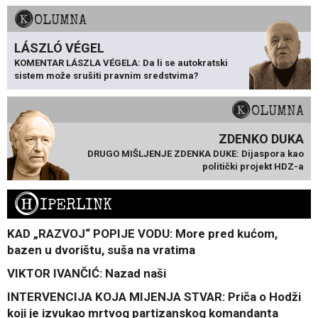
KOLUMNA
LÁSZLÓ VÉGEL
KOMENTAR LÁSZLA VÉGELA: Da li se autokratski
sistem može srušiti pravnim sredstvima?
KOLUMNA
ZDENKO DUKA
DRUGO MIŠLJENJE ZDENKA DUKE: Dijaspora kao
politički projekt HDZ-a
H
IPERLINK
KAD „RAZVOJ“ POPIJE VODU: More pred kućom,
bazen u dvorištu, suša na vratima
VIKTOR IVANČIĆ: Nazad naši
INTERVENCIJA KOJA MIJENJA STVAR: Priča o Hodži
koji je izvukao mrtvog partizanskog komandanta