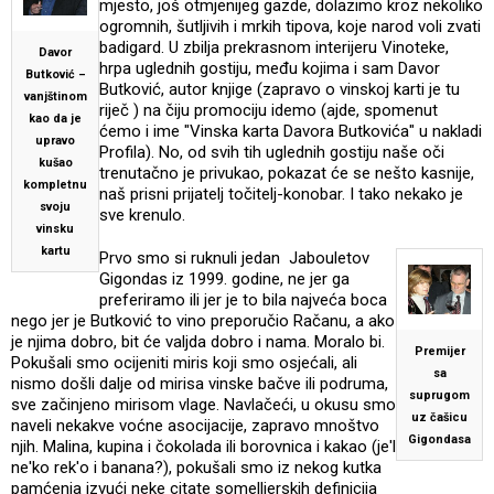
mjesto, još otmjenijeg gazde, dolazimo kroz nekoliko
ogromnih, šutljivih i mrkih tipova, koje narod voli zvati
badigard. U zbilja prekrasnom interijeru Vinoteke,
Davor
hrpa uglednih gostiju, među kojima i sam Davor
Butković –
Butković, autor knjige (zapravo o vinskoj karti je tu
vanjštinom
riječ ) na čiju promociju idemo (ajde, spomenut
kao da je
ćemo i ime "Vinska karta Davora Butkovića" u nakladi
upravo
Profila). No, od svih tih uglednih gostiju naše oči
kušao
trenutačno je privukao, pokazat će se nešto kasnije,
kompletnu
naš prisni prijatelj točitelj-konobar. I tako nekako je
svoju
sve krenulo.
vinsku
kartu
Prvo smo si ruknuli jedan Jabouletov
Gigondas iz 1999. godine, ne jer ga
preferiramo ili jer je to bila najveća boca
nego jer je Butković to vino preporučio Račanu, a ako
je njima dobro, bit će valjda dobro i nama. Moralo bi.
Premijer
Pokušali smo ocijeniti miris koji smo osjećali, ali
sa
nismo došli dalje od mirisa vinske bačve ili podruma,
suprugom
sve začinjeno mirisom vlage. Navlačeći, u okusu smo
uz čašicu
naveli nekakve voćne asocijacije, zapravo mnoštvo
Gigondasa
njih. Malina, kupina i čokolada ili borovnica i kakao (je'l
ne'ko rek'o i banana?), pokušali smo iz nekog kutka
pamćenja izvući neke citate somellierskih definicija