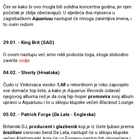
Čini se kako bi ovo mogla biti solidna koncertna godina, jer njen
početak je zbilja obećavajući. U sljedeća dva mjeseca u
zagrebačkom
Aquariusu
nastupat će mnoga zanimljiva imena, i
to ovim redom:
29.01. - King Brit (SAD)
O ovom nastupu već smo rekli podosta toga, stoga slobodno
zavirite
ovdje
.
04.02. - Shorty (Hrvatska)
Čudo iz Vinkovaca visoko
1,68
u rekordnom je roku zaposjelo
sve domaće top liste, a kako je
Aquarius Records
izdavač
njegovog albuma red je da ovaj hip-hoper
promovira
svoj album
upravo u Aquariusu i to u sklopu klupske večeri
Blackout Lounge
.
05.02. - Patrick Forge (
Da Lata
- Engleska)
Britanski DJ,
producent i glazbenik
koji je iz čiste ljubavi prema
braziliani
osnovao bend Da Lata, nastupit će u sklopu klupske
večeri
Kontrapunkt
, koja će uz Forgeov nastup biti obogaćena i