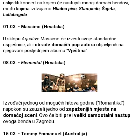
uslijediti koncert na kojem će nastupiti mnogi domaći bendovi,
među kojima izdvajamo
Hladno pivo
,
Stampedo
,
Šajeta
,
Lollobrigida
.
01.03. - Massimo (Hrvatska)
U sklopu
Aqualive
Massimo će izvesti svoje standardne
uspješnice, ali i
obrade domaćih pop autora
objavljenih na
njegovom posljednjem albumu "
Vještina
".
08.03. -
Elemental
(Hrvatska)
Izvođači jednog od mogućih hitova godine ("Romantika")
napokon su zauzeli jedno od
zapaženijih mjesta na
domaćoj sceni
. Ovo će biti
prvi veliki samostalni nastup
ovoga benda u Zagrebu.
15.03. - Tommy Emmanuel (Australija)