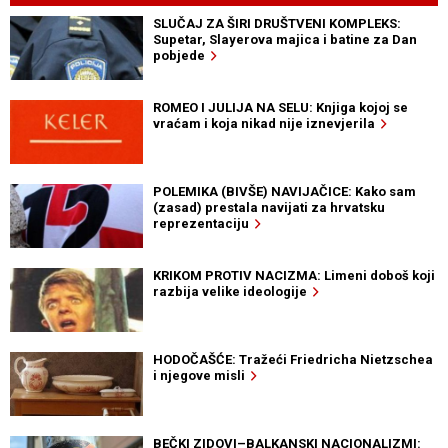
SLUČAJ ZA ŠIRI DRUŠTVENI KOMPLEKS:
Supetar, Slayerova majica i batine za Dan
pobjede
ROMEO I JULIJA NA SELU: Knjiga kojoj se
vraćam i koja nikad nije iznevjerila
POLEMIKA (BIVŠE) NAVIJAČICE: Kako sam
(zasad) prestala navijati za hrvatsku
reprezentaciju
KRIKOM PROTIV NACIZMA: Limeni doboš koji
razbija velike ideologije
HODOČAŠĆE: Tražeći Friedricha Nietzschea
i njegove misli
BEČKI ZIDOVI–BALKANSKI NACIONALIZMI: