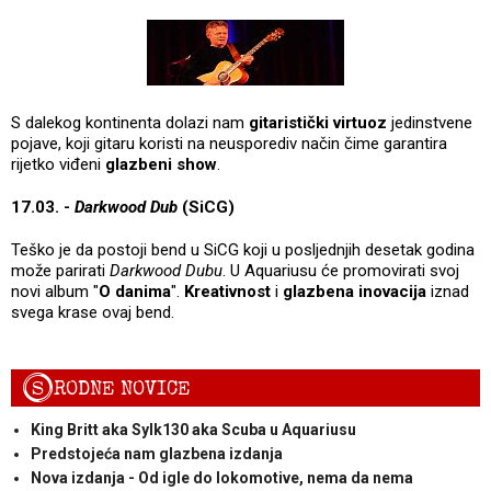
S dalekog kontinenta dolazi nam
gitaristički virtuoz
jedinstvene
pojave, koji gitaru koristi na neusporediv način čime garantira
rijetko viđeni
glazbeni show
.
17.03. -
Darkwood Dub
(SiCG)
Teško je da postoji bend u SiCG koji u posljednjih desetak godina
može parirati
Darkwood Dubu
. U Aquariusu će promovirati svoj
novi album "
O danima
".
Kreativnost
i
glazbena inovacija
iznad
svega krase ovaj bend.
S
RODNE NOVICE
King Britt aka Sylk130 aka Scuba u Aquariusu
Predstojeća nam glazbena izdanja
Nova izdanja - Od igle do lokomotive, nema da nema