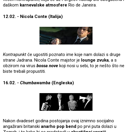
daškom
karnevalske atmosfere
Rio de Janeira.
12.02. - Nicola Conte (Italija)
Kontrapunkt
će ugostiti poznato ime koje nam dolazi s druge
strane Jadrana. Nicola Conte majstor je
lounge zvuka
, a s
obzirom na virus
bossa nove
koji nosi u sebi, to je nešto što ne
biste trebali propustiti.
16.02. -
Chumbawamba
(Engleska)
Nakon dvadeset godina postojanja ovaj iznimno socijalno
angažirani britanski
anarho pop bend
po prvi puta dolazi u
Zagreb, i to kako bi se predstavili u
akustičnoj verziji
.