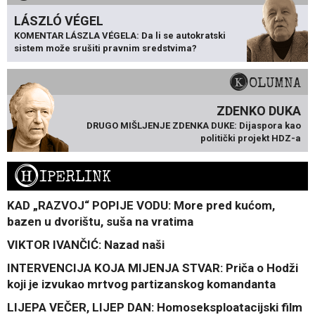
LÁSZLÓ VÉGEL
KOMENTAR LÁSZLA VÉGELA: Da li se autokratski
sistem može srušiti pravnim sredstvima?
KOLUMNA
ZDENKO DUKA
DRUGO MIŠLJENJE ZDENKA DUKE: Dijaspora kao
politički projekt HDZ-a
H
IPERLINK
KAD „RAZVOJ“ POPIJE VODU: More pred kućom,
bazen u dvorištu, suša na vratima
VIKTOR IVANČIĆ: Nazad naši
INTERVENCIJA KOJA MIJENJA STVAR: Priča o Hodži
koji je izvukao mrtvog partizanskog komandanta
LIJEPA VEČER, LIJEP DAN: Homoseksploatacijski film