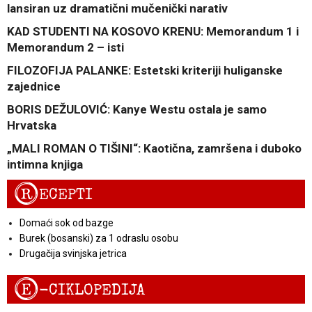
lansiran uz dramatični mučenički narativ
KAD STUDENTI NA KOSOVO KRENU: Memorandum 1 i
Memorandum 2 – isti
FILOZOFIJA PALANKE: Estetski kriteriji huliganske
zajednice
BORIS DEŽULOVIĆ: Kanye Westu ostala je samo
Hrvatska
„MALI ROMAN O TIŠINI“: Kaotična, zamršena i duboko
intimna knjiga
R
ECEPTI
Domaći sok od bazge
Burek (bosanski) za 1 odraslu osobu
Drugačija svinjska jetrica
E
-CIKLOPEDIJA