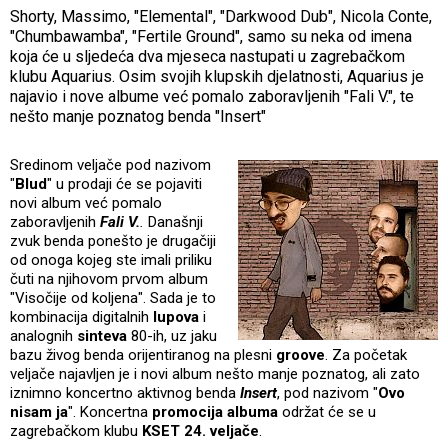
Shorty, Massimo, "Elemental", "Darkwood Dub", Nicola Conte,
"Chumbawamba", "Fertile Ground", samo su neka od imena
koja će u sljedeća dva mjeseca nastupati u zagrebačkom
klubu Aquarius. Osim svojih klupskih djelatnosti, Aquarius je
najavio i nove albume već pomalo zaboravljenih "Fali V.", te
nešto manje poznatog benda "Insert"
Sredinom veljače pod nazivom
"
Blud
" u prodaji će se pojaviti
novi album već pomalo
zaboravljenih
Fali V.
.
Današnji
zvuk benda ponešto je drugačiji
od onoga kojeg ste imali priliku
čuti na njihovom prvom album
"Visočije od koljena". Sada je to
kombinacija digitalnih
lupova
i
analognih
sinteva
80-ih, uz jaku
bazu živog benda orijentiranog na plesni
groove
. Za početak
veljače najavljen je i novi album nešto manje poznatog, ali zato
iznimno koncertno aktivnog benda
Insert
, pod nazivom "
Ovo
nisam ja
". Koncertna
promocija albuma
održat će se u
zagrebačkom klubu
KSET 24. veljače
.