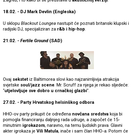
18.02. - DJ Mark Devlin (Engleska)
U sklopu
Blackout Loungea
nastupit će poznati britanski klupski i
radijski DJ, specijaliziran za
r&b i hip-hop
.
21.02. -
Fertile Ground
(SAD)
Ovaj
sekstet
iz Baltimorea slovi kao najzanimljivija atrakcija
svjetske
soul/jazz scene
. Mr. Scruff za njega je rekao sljedeće:
"
utjelovljuje sve dobro u crnačkoj glazbi
".
27.02. - Party Hrvatskog helsinškog odbora
HHO-ov party prikupit će određena
novčana sredstva
koja bi
pomogla financiranju daljnjeg rada udruge, a započet će 15-
minutnim
igrokazom
, naravno, na temu ljudskih prava. Glavni
akter igrokaza je
Vili Matula
, inače i sam član HHO-a. Potom će