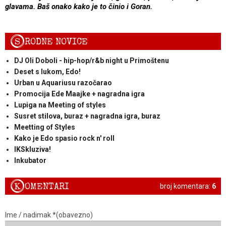
glavama. Baš onako kako je to činio i Goran.
S
RODNE NOVICE
DJ Oli Doboli - hip-hop/r&b night u Primoštenu
Deset s lukom, Edo!
Urban u Aquariusu razočarao
Promocija Ede Maajke + nagradna igra
Lupiga na Meeting of styles
Susret stilova, buraz + nagradna igra, buraz
Meetting of Styles
Kako je Edo spasio rock n' roll
IKSkluziva!
Inkubator
K
OMENTARI
broj komentara:
6
Ime / nadimak *(obavezno)