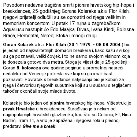
Povodom nedavne tragične smrti pionira hrvatskog hip-hopa i
breakdancea, 25-godišnjeg Gorana Kolareka a.k.a. Flor Kilah,
njegovi prijatelji odlučili su se oprostiti od njega velikim in
memoriam koncertom. U petak 17. rujna u zagrebačkom
Aquariusu nastupit će Edo Maajka, Divas, Ivana Kindl, Bolesna
Braća, Elemental, Nered, Stoka i mnogi drugi
Goran Kolarek
a.k.a.
Flor Kilah
(
20.1.1979. - 08.08.2004.
) bio
je jedan od najkvalitetnijih domaćih breakera i, kako kažu svi koji
su ga poznavali, veliki čovjek, i to ne samo svojom visinom koja
je dosezala gotovo dva metra. Stoga je vijest da je 25-godišnji
Goran
8. kolovoza
ove godine poginuo u prometnoj nesreći
nedaleko od Venecije potresla sve koji su ga imali čast
poznavati. Povratak s breakdance natjecanja bio je koban za
njega i četvoricu njegovih suputnika koji su u sudaru s tegljačem
također okončali svoje mlade živote.
Kolarek je bio jedan od
pionira
hrvatskog hip-hopa. Višestruki je
prvak Hrvatske
u breakdanceu. Surađivao je s nekim od
najpopularnijih hrvatskih glazbenika, kao što su Colonia, ET, Nina
Badrić, Tram 11, a vrlo je zapažena i njegova rola u plesnoj
predstavi
Give me a break
.