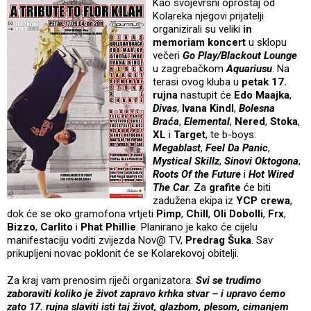
Kao svojevrsni oproštaj od
Kolareka njegovi prijatelji
organizirali su veliki
in
memoriam koncert
u sklopu
večeri
Go Play/Blackout Lounge
u zagrebačkom
Aquariusu
. Na
terasi ovog kluba u
petak 17.
rujna
nastupit će
Edo Maajka
,
Divas
,
Ivana Kindl
,
Bolesna
Braća
,
Elemental
,
Nered
,
Stoka
,
XL
i
Target
, te b-boys:
Megablast
,
Feel Da Panic
,
Mystical Skillz
,
Sinovi Oktogona
,
Roots Of the
Future
i
Hot Wired
The Car
. Za
grafite
će biti
zadužena ekipa iz
YCP crewa
,
dok će se oko gramofona vrtjeti
Pimp
,
Chill
,
Oli Dobolli
,
Frx
,
Bizzo
,
Carlito
i
Phat Phillie
. Planirano je kako će cijelu
manifestaciju voditi zvijezda Nov@ TV,
Predrag Šuka
. Sav
prikupljeni novac poklonit će se Kolarekovoj obitelji.
Za kraj vam prenosim riječi organizatora:
Svi se trudimo
zaboraviti koliko je život zapravo krhka stvar – i upravo ćemo
zato 17. rujna slaviti isti taj život, glazbom, plesom, cimanjem