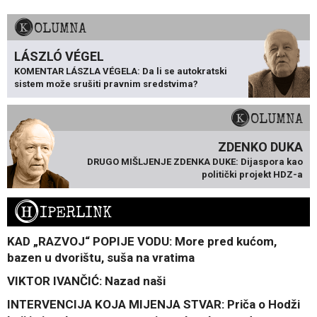
KOLUMNA
LÁSZLÓ VÉGEL
KOMENTAR LÁSZLA VÉGELA: Da li se autokratski
sistem može srušiti pravnim sredstvima?
KOLUMNA
ZDENKO DUKA
DRUGO MIŠLJENJE ZDENKA DUKE: Dijaspora kao
politički projekt HDZ-a
H
IPERLINK
KAD „RAZVOJ“ POPIJE VODU: More pred kućom,
bazen u dvorištu, suša na vratima
VIKTOR IVANČIĆ: Nazad naši
INTERVENCIJA KOJA MIJENJA STVAR: Priča o Hodži