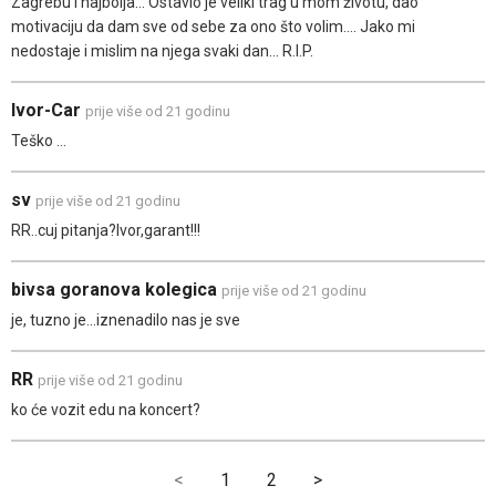
Zagrebu i najbolja... Ostavio je veliki trag u mom životu, dao
motivaciju da dam sve od sebe za ono što volim.... Jako mi
nedostaje i mislim na njega svaki dan... R.I.P.
Ivor-Car
prije više od 21 godinu
Teško ...
sv
prije više od 21 godinu
RR..cuj pitanja?Ivor,garant!!!
bivsa goranova kolegica
prije više od 21 godinu
je, tuzno je...iznenadilo nas je sve
RR
prije više od 21 godinu
ko će vozit edu na koncert?
<
1
2
>